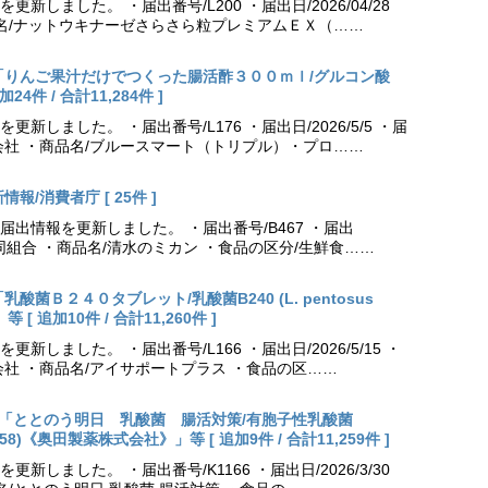
しました。 ・届出番号/L200 ・届出日/2026/04/28
品名/ナットウキナーゼさらさら粒プレミアムＥＸ（……
更新「りんご果汁だけでつくった腸活酢３００ｍｌ/グルコン酸
件 / 合計11,284件 ]
しました。 ・届出番号/L176 ・届出日/2026/5/5 ・届
会社 ・商品名/ブルースマート（トリプル）・プロ……
報/消費者庁 [ 25件 ]
出情報を更新しました。 ・届出番号/B467 ・届出
農業協同組合 ・商品名/清水のミカン ・食品の区分/生鮮食……
乳酸菌Ｂ２４０タブレット/乳酸菌B240 (L. pentosus
[ 追加10件 / 合計11,260件 ]
しました。 ・届出番号/L166 ・届出日/2026/5/15 ・
社 ・商品名/アイサポートプラス ・食品の区……
出更新「ととのう明日 乳酸菌 腸活対策/有胞子性乳酸菌
NK70258)《奥田製薬株式会社》」等 [ 追加9件 / 合計11,259件 ]
しました。 ・届出番号/K1166 ・届出日/2026/3/30