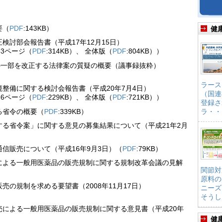
要（
PDF
:143KB）
健
討部会報告書（平成17年12月15日）
～33ページ（
PDF
:314KB）、 全体版（
PDF
:804KB））
の一部を改正する法律案の質疑の概要（議事録抜粋）
ラース
整備に関する検討会報告書（平成20年7月4日）
（国連
～26ページ（
PDF
:229KB）、 全体版（
PDF
:721KB））
登録さ
る省令の概要（
PDF
:339KB）
ラ・・
る省令案」に関する意見の募集結果について（平成21年2月
信販売について（平成16年9月3日）（
PDF
:79KB）
による一般用医薬品の販売規制に関する規制改革会議の見解
関節対
原料の
の規制を求める要望書（2008年11月17日）
ニーズ
そうし
による一般用医薬品の販売規制に関する意見書（平成20年
健