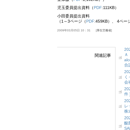
児玉委員提出資料（
PDF
:111KB）
小田委員提出資料
（1～3ページ（
PDF
:459KB）、 4ペー
2009年03月05日 10：31
厚生労働省
2
Ａ
関連記事
a
合計
2
く
会社
2
件 
2
レッ
株式
2
酸菌
S