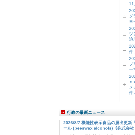
11
2
グ
ヨー
2
ツ
追加
2
件 
2
プ
ーマ
2
ｎ
メ
件 
行政の最新ニュース
2026/8/7 機能性表示食品の届出
ール (beeswax alcohols)《株式