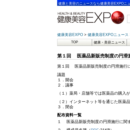
健康と美容のニュースなら健康美容EXPOニ
健康美容EXPO
健康美容EXPOニュース
TOP
健康・美容ニュース
第１回 医薬品新販売制度の円滑
第１回 医薬品新販売制度の円滑施行
議題
１．開会
２．議事
（１）薬局・店舗等では医薬品の購入
（２）インターネット等を通じた医薬
３．閉会
配布資料一覧
１ 医薬品新販売制度の円滑施行に関
２ 構成員名簿（
PDF
:21KB）