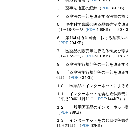
３ 薬事法改正の経緯（
PDF
:360KB）
４ 薬事法の一部を改正する法律の概
５ 厚生科学審議会医薬品販売制度改正検
（1～19ページ（
PDF
:489KB）、 20
６ 第164回通常国会における薬事法
（
PDF
:294KB）
７ 医薬品の販売等に係る体制及び環境
（1～17ページ（
PDF
:491KB）、 18
８ 薬事法施行規則等の一部を改正す
９ 「薬事法施行規則等の一部を改正す
6日）（
PDF
:434KB）
１０ 医薬品のインターネットによる通
１１ インターネットを含む通信販売
（平成20年11月11日（
PDF
:144KB））
１２ 一般用医薬品のインターネット販売
（
PDF
:78KB）
１３ インターネットを含む郵便等販売
11月21日）（
PDF
:62KB）