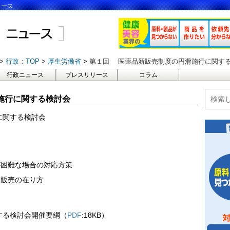
ュース
行政：TOP
厚生労働省
第１回 医薬品新販売制度の円滑施行に関す
行政ニュース
プレスリリース
コラム
施行に関する検討会
に関する検討会
が困難な場合の対応方策
品販売の在り方
する検討会開催要綱（
PDF
:18KB）