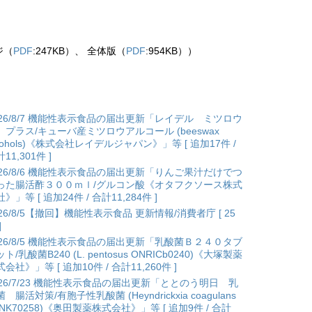
ジ（
PDF
:247KB）、 全体版（
PDF
:954KB））
026/8/7 機能性表示食品の届出更新「レイデル ミツロウ
 プラス/キューバ産ミツロウアルコール (beeswax
lcohols)《株式会社レイデルジャパン》」等 [ 追加17件 /
11,301件 ]
026/8/6 機能性表示食品の届出更新「りんご果汁だけでつ
った腸活酢３００ｍｌ/グルコン酸《オタフクソース株式
》」等 [ 追加24件 / 合計11,284件 ]
026/8/5【撤回】機能性表示食品 更新情報/消費者庁 [ 25
]
026/8/5 機能性表示食品の届出更新「乳酸菌Ｂ２４０タブ
ト/乳酸菌B240 (L. pentosus ONRICb0240)《大塚製薬
会社》」等 [ 追加10件 / 合計11,260件 ]
026/7/23 機能性表示食品の届出更新「ととのう明日 乳
 腸活対策/有胞子性乳酸菌 (Heyndrickxia coagulans
ANK70258)《奥田製薬株式会社》」等 [ 追加9件 / 合計