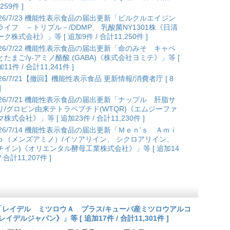
,259件 ]
026/7/23 機能性表示食品の届出更新「ピルクルエイジン
ライフ －トリプル－/DDMP、 乳酸菌NY1301株《日清
ク株式会社》」等 [ 追加9件 / 合計11,250件 ]
026/7/22 機能性表示食品の届出更新「命のみそ キャベ
とたまご/γ-アミノ酪酸 (GABA)《株式会社ヨミテ》」等 [
11件 / 合計11,241件 ]
026/7/21【撤回】機能性表示食品 更新情報/消費者庁 [ 8
]
026/7/21 機能性表示食品の届出更新「ナップル 肝脂サ
リ/グロビン由来テトラペプチド(WTQR)《エムジーファ
株式会社》」等 [ 追加23件 / 合計11,230件 ]
026/7/14 機能性表示食品の届出更新「Ｍｅｎ’ｓ Ａｍｉ
ｏ（メンズアミノ）/イソアリイン、 シクロアリイン、
チイン)《オリエンタル酵母工業株式会社》」等 [ 追加14
/ 合計11,207件 ]
更新「レイデル ミツロウＡ プラス/キューバ産ミツロウアルコ
会社レイデルジャパン》」等 [ 追加17件 / 合計11,301件 ]