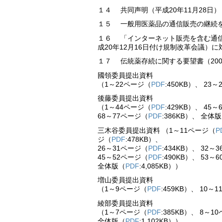
１４ 共同声明（平成20年11月28日）
１５ 一般用医薬品の通信販売の継続を求
１６ 「インターネット販売を含む通
成20年12月16日付け規制改革会議）に
１７ 伝統薬存続に関する要望書（2008
國領委員提出資料
（1～22ページ（
PDF
:450KB）、 23
後藤委員提出資料
（1～44ページ（
PDF
:429KB）、 45
68～77ページ（
PDF
:386KB）、 全体
三木谷委員提出資料 （1～11ページ（
P
ジ（
PDF
:478KB）、
26～31ページ（
PDF
:434KB）、 32～
45～52ページ（
PDF
:490KB）、 53～
全体版（
PDF
:4,085KB））
増山委員提出資料
（1～9ページ（
PDF
:459KB）、 10～
綾部委員提出資料
（1～7ページ（
PDF
:385KB）、 8～1
全体版（
PDF
:1,102KB））