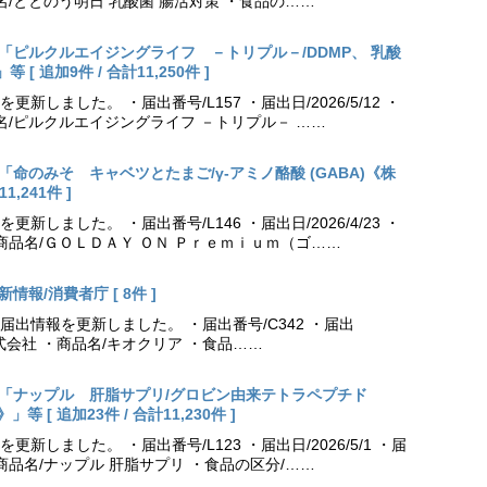
名/ととのう明日 乳酸菌 腸活対策 ・食品の……
出更新「ピルクルエイジングライフ －トリプル－/DDMP、 乳酸
 追加9件 / 合計11,250件 ]
しました。 ・届出番号/L157 ・届出日/2026/5/12 ・
名/ピルクルエイジングライフ －トリプル－ ……
更新「命のみそ キャベツとたまご/γ-アミノ酪酸 (GABA)《株
,241件 ]
しました。 ・届出番号/L146 ・届出日/2026/4/23 ・
商品名/ＧＯＬＤＡＹ ＯＮ Ｐｒｅｍｉｕｍ（ゴ……
情報/消費者庁 [ 8件 ]
出情報を更新しました。 ・届出番号/C342 ・届出
薬株式会社 ・商品名/キオクリア ・食品……
出更新「ナップル 肝脂サプリ/グロビン由来テトラペプチド
[ 追加23件 / 合計11,230件 ]
しました。 ・届出番号/L123 ・届出日/2026/5/1 ・届
商品名/ナップル 肝脂サプリ ・食品の区分/……