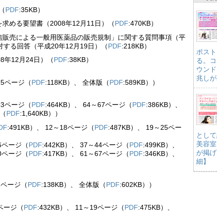
（
PDF
:35KB）
める要望書（2008年12月11日）（
PDF
:470KB）
信販売による一般用医薬品の販売規制」に関する質問事項（平
対する回答（平成20年12月19日）（
PDF
:218KB）
ポスト
年12月24日）（
PDF
:38KB）
る。コ
ウンド
兆しが
～25ページ（
PDF
:118KB）、 全体版（
PDF
:589KB））
～63ページ（
PDF
:464KB）、 64～67ページ（
PDF
:386KB）、
版（
PDF
:1,640KB））
DF
:491KB）、 12～18ページ（
PDF
:487KB）、 19～25ペー
として
美容室
36ページ（
PDF
:442KB）、 37～44ページ（
PDF
:499KB）、
が掲げ
60ページ（
PDF
:417KB）、 61～67ページ（
PDF
:346KB）、
細】
11ページ（
PDF
:138KB）、 全体版（
PDF
:602KB））
0ページ（
PDF
:432KB）、 11～19ページ（
PDF
:475KB）、