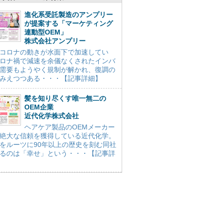
進化系受託製造のアンプリー
が提案する「マーケティング
連動型OEM」
株式会社アンプリー
コロナの動きが水面下で加速してい
ロナ禍で減速を余儀なくされたインバ
需要もようやく規制が解かれ、復調の
みえつつある・・・【記事詳細】
髪を知り尽くす唯一無二の
OEM企業
近代化学株式会社
ヘアケア製品のOEMメーカー
絶大な信頼を獲得している近代化学。
をルーツに90年以上の歴史を刻む同社
るのは「幸せ」という・・・【記事詳