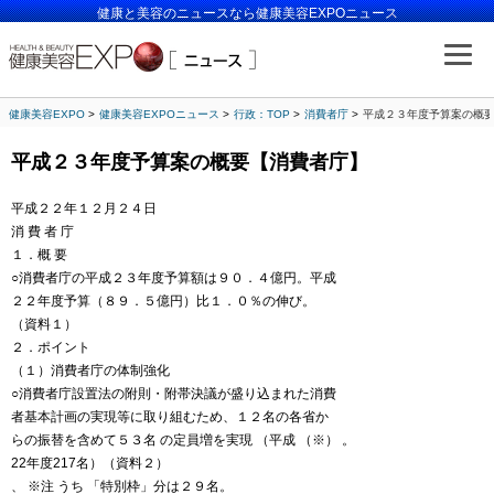
健康と美容のニュースなら健康美容EXPOニュース
健康美容EXPO
健康美容EXPOニュース
行政：TOP
消費者庁
平成２３年度予算案の概
平成２３年度予算案の概要【消費者庁】
平成２２年１２月２４日
消 費 者 庁
１．概 要
○消費者庁の平成２３年度予算額は９０．４億円。平成
２２年度予算（８９．５億円）比１．０％の伸び。
（資料１）
２．ポイント
（１）消費者庁の体制強化
○消費者庁設置法の附則・附帯決議が盛り込まれた消費
者基本計画の実現等に取り組むため、１２名の各省か
らの振替を含めて５３名 の定員増を実現 （平成 （※） 。
22年度217名）（資料２）
、 ※注 うち 「特別枠」分は２９名。