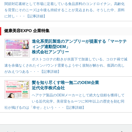
関節対応素材として市場に定着している食品原料のコンドロイチン。高齢化
を背景にそのニーズは今後も持続することが見込まれる。そうした中、原料
に対し・・・【記事詳細】
健康美容EXPO 企業特集
進化系受託製造のアンプリーが提案する「マーケテ
ィング連動型OEM」
株式会社アンプリー
ポストコロナの動きが水面下で加速している。コロナ禍で減
速を余儀なくされたインバウンド需要もようやく規制が解かれ、復調の兆し
がみえつつある・・・【記事詳細】
髪を知り尽くす唯一無二のOEM企業
近代化学株式会社
ヘアケア製品のOEMメーカーとして絶大な信頼を獲得して
いる近代化学。美容室をルーツに90年以上の歴史を刻む同
社が掲げるのは「幸せ」という・・・【記事詳細】