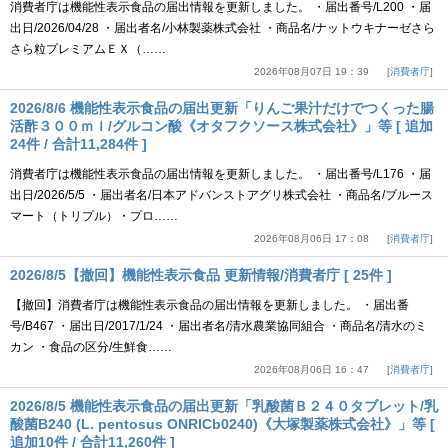
消費者庁は機能性表示食品の届出情報を更新しました。 ・届出番号/L200 ・届
出日/2026/04/28 ・届出者名/小林製薬株式会社 ・商品名/ナットウキナーゼさら
さら粒プレミアムＥＸ（……
2026年08月07日 19：39
消費者庁
2026/8/6 機能性表示食品の届出更新「りんご果汁だけでつくった腸
活酢３００ｍｌ/グルコン酸《オタフクソース株式会社》」等 [ 追加
24件 / 合計11,284件 ]
消費者庁は機能性表示食品の届出情報を更新しました。 ・届出番号/L176 ・届
出日/2026/5/5 ・届出者名/日本アドバンストアグリ株式会社 ・商品名/ブルース
マート（トリプル）・プロ……
2026年08月06日 17：08
消費者庁
2026/8/5【撤回】機能性表示食品 更新情報/消費者庁 [ 25件 ]
【撤回】消費者庁は機能性表示食品の届出情報を更新しました。 ・届出番
号/B467 ・届出日/2017/1/24 ・届出者名/清水農業協同組合 ・商品名/清水のミ
カン ・食品の区分/生鮮食……
2026年08月06日 16：47
消費者庁
2026/8/5 機能性表示食品の届出更新「乳酸菌Ｂ２４０タブレット/乳
酸菌B240 (L. pentosus ONRICb0240)《大塚製薬株式会社》」等 [
追加10件 / 合計11,260件 ]