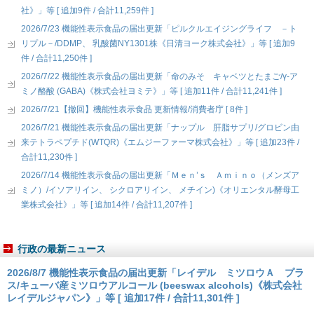
社》」等 [ 追加9件 / 合計11,259件 ]
2026/7/23 機能性表示食品の届出更新「ピルクルエイジングライフ －ト
リプル－/DDMP、 乳酸菌NY1301株《日清ヨーク株式会社》」等 [ 追加9
件 / 合計11,250件 ]
2026/7/22 機能性表示食品の届出更新「命のみそ キャベツとたまご/γ-ア
ミノ酪酸 (GABA)《株式会社ヨミテ》」等 [ 追加11件 / 合計11,241件 ]
2026/7/21【撤回】機能性表示食品 更新情報/消費者庁 [ 8件 ]
2026/7/21 機能性表示食品の届出更新「ナップル 肝脂サプリ/グロビン由
来テトラペプチド(WTQR)《エムジーファーマ株式会社》」等 [ 追加23件 /
合計11,230件 ]
2026/7/14 機能性表示食品の届出更新「Ｍｅｎ’ｓ Ａｍｉｎｏ（メンズア
ミノ）/イソアリイン、 シクロアリイン、 メチイン)《オリエンタル酵母工
業株式会社》」等 [ 追加14件 / 合計11,207件 ]
行政の最新ニュース
2026/8/7 機能性表示食品の届出更新「レイデル ミツロウＡ プラ
ス/キューバ産ミツロウアルコール (beeswax alcohols)《株式会社
レイデルジャパン》」等 [ 追加17件 / 合計11,301件 ]