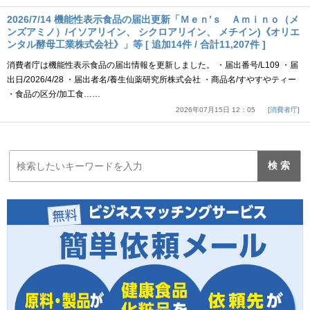
2026/7/14 機能性表示食品の届出更新「Ｍｅｎ’ｓ Ａｍｉｎｏ（メ
ンズアミノ）/イソアリイン、 シクロアリイン、 メチイン)《オリエ
ンタル酵母工業株式会社》」等 [ 追加14件 / 合計11,207件 ]
消費者庁は機能性表示食品の届出情報を更新しました。 ・届出番号/L109 ・届
出日/2026/4/28 ・届出者名/養生仙薬研究所株式会社 ・商品名/すやすやティー
・食品の区分/加工食……
2026年07月15日 12：05
消費者庁