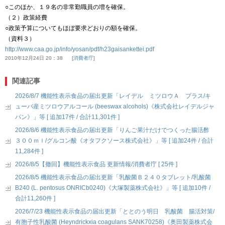
○このほか、１９名の非常勤職員の増を確保。
（２）政策経費
○政策予算についてもほぼ要求どおりの額を確保。
（資料３）
http://www.caa.go.jp/info/yosan/pdf/h23gaisankettei.pdf
2010年12月24日 20：38
消費者庁
関連記事
2026/8/7 機能性表示食品の届出更新「レイデル ミツロウＡ プラス/キ
ューバ産ミツロウアルコール (beeswax alcohols)《株式会社レイデルジャ
パン》」等 [ 追加17件 / 合計11,301件 ]
2026/8/6 機能性表示食品の届出更新「りんご果汁だけでつくった腸活酢
３００ｍｌ/グルコン酸《オタフクソース株式会社》」等 [ 追加24件 / 合計
11,284件 ]
2026/8/5【撤回】機能性表示食品 更新情報/消費者庁 [ 25件 ]
2026/8/5 機能性表示食品の届出更新「乳酸菌Ｂ２４０タブレット/乳酸菌
B240 (L. pentosus ONRICb0240)《大塚製薬株式会社》」等 [ 追加10件 /
合計11,260件 ]
2026/7/23 機能性表示食品の届出更新「ととのう明日 乳酸菌 腸活対策/
有胞子性乳酸菌 (Heyndrickxia coagulans SANK70258)《奥田製薬株式会