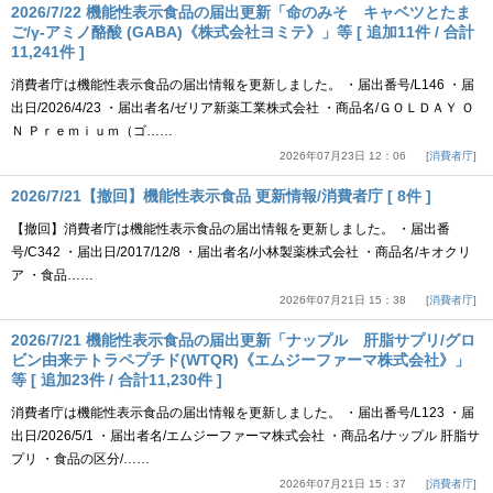
2026/7/22 機能性表示食品の届出更新「命のみそ キャベツとたま
ご/γ-アミノ酪酸 (GABA)《株式会社ヨミテ》」等 [ 追加11件 / 合計
11,241件 ]
消費者庁は機能性表示食品の届出情報を更新しました。 ・届出番号/L146 ・届
出日/2026/4/23 ・届出者名/ゼリア新薬工業株式会社 ・商品名/ＧＯＬＤＡＹ Ｏ
Ｎ Ｐｒｅｍｉｕｍ（ゴ……
2026年07月23日 12：06
消費者庁
2026/7/21【撤回】機能性表示食品 更新情報/消費者庁 [ 8件 ]
【撤回】消費者庁は機能性表示食品の届出情報を更新しました。 ・届出番
号/C342 ・届出日/2017/12/8 ・届出者名/小林製薬株式会社 ・商品名/キオクリ
ア ・食品……
2026年07月21日 15：38
消費者庁
2026/7/21 機能性表示食品の届出更新「ナップル 肝脂サプリ/グロ
ビン由来テトラペプチド(WTQR)《エムジーファーマ株式会社》」
等 [ 追加23件 / 合計11,230件 ]
消費者庁は機能性表示食品の届出情報を更新しました。 ・届出番号/L123 ・届
出日/2026/5/1 ・届出者名/エムジーファーマ株式会社 ・商品名/ナップル 肝脂サ
プリ ・食品の区分/……
2026年07月21日 15：37
消費者庁