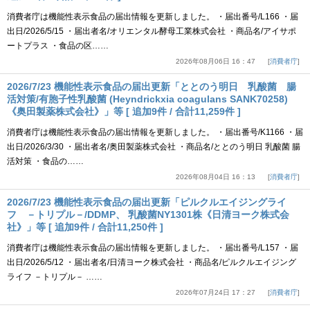
消費者庁は機能性表示食品の届出情報を更新しました。 ・届出番号/L166 ・届
出日/2026/5/15 ・届出者名/オリエンタル酵母工業株式会社 ・商品名/アイサポ
ートプラス ・食品の区……
2026年08月06日 16：47
消費者庁
2026/7/23 機能性表示食品の届出更新「ととのう明日 乳酸菌 腸
活対策/有胞子性乳酸菌 (Heyndrickxia coagulans SANK70258)
《奥田製薬株式会社》」等 [ 追加9件 / 合計11,259件 ]
消費者庁は機能性表示食品の届出情報を更新しました。 ・届出番号/K1166 ・届
出日/2026/3/30 ・届出者名/奥田製薬株式会社 ・商品名/ととのう明日 乳酸菌 腸
活対策 ・食品の……
2026年08月04日 16：13
消費者庁
2026/7/23 機能性表示食品の届出更新「ピルクルエイジングライ
フ －トリプル－/DDMP、 乳酸菌NY1301株《日清ヨーク株式会
社》」等 [ 追加9件 / 合計11,250件 ]
消費者庁は機能性表示食品の届出情報を更新しました。 ・届出番号/L157 ・届
出日/2026/5/12 ・届出者名/日清ヨーク株式会社 ・商品名/ピルクルエイジング
ライフ －トリプル－ ……
2026年07月24日 17：27
消費者庁