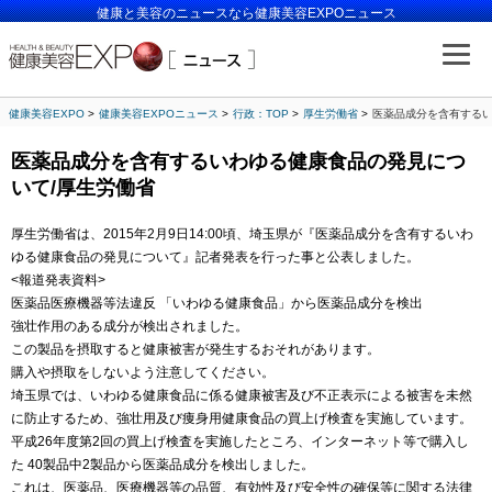
健康と美容のニュースなら健康美容EXPOニュース
健康美容EXPO
健康美容EXPOニュース
行政：TOP
厚生労働省
医薬品成分を含有するい
医薬品成分を含有するいわゆる健康食品の発見につ
いて/厚生労働省
厚生労働省は、2015年2月9日14:00頃、埼玉県が『医薬品成分を含有するいわ
ゆる健康食品の発見について』記者発表を行った事と公表しました。
<報道発表資料>
医薬品医療機器等法違反 「いわゆる健康食品」から医薬品成分を検出
強壮作用のある成分が検出されました。
この製品を摂取すると健康被害が発生するおそれがあります。
購入や摂取をしないよう注意してください。
埼玉県では、いわゆる健康食品に係る健康被害及び不正表示による被害を未然
に防止するため、強壮用及び痩身用健康食品の買上げ検査を実施しています。
平成26年度第2回の買上げ検査を実施したところ、インターネット等で購入し
た 40製品中2製品から医薬品成分を検出しました。
これは、医薬品、医療機器等の品質、有効性及び安全性の確保等に関する法律