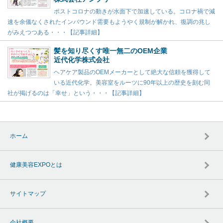
ポストコロナの動きが水面下で加速している。コロナ禍で減
速を余儀なくされたインバウンド需要もようやく規制が解かれ、復調の兆し
がみえつつある・・・【記事詳細】
髪を知り尽くす唯一無二のOEM企業
近代化学株式会社
ヘアケア製品のOEMメーカーとして絶大な信頼を獲得して
いる近代化学。美容室をルーツに90年以上の歴史を刻む同
社が掲げるのは「幸せ」という・・・【記事詳細】
ホーム
健康美容EXPOとは
サイトマップ
会社概要