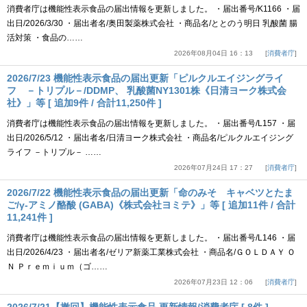
消費者庁は機能性表示食品の届出情報を更新しました。 ・届出番号/K1166 ・届
出日/2026/3/30 ・届出者名/奥田製薬株式会社 ・商品名/ととのう明日 乳酸菌 腸
活対策 ・食品の……
2026年08月04日 16：13
消費者庁
2026/7/23 機能性表示食品の届出更新「ピルクルエイジングライ
フ －トリプル－/DDMP、 乳酸菌NY1301株《日清ヨーク株式会
社》」等 [ 追加9件 / 合計11,250件 ]
消費者庁は機能性表示食品の届出情報を更新しました。 ・届出番号/L157 ・届
出日/2026/5/12 ・届出者名/日清ヨーク株式会社 ・商品名/ピルクルエイジング
ライフ －トリプル－ ……
2026年07月24日 17：27
消費者庁
2026/7/22 機能性表示食品の届出更新「命のみそ キャベツとたま
ご/γ-アミノ酪酸 (GABA)《株式会社ヨミテ》」等 [ 追加11件 / 合計
11,241件 ]
消費者庁は機能性表示食品の届出情報を更新しました。 ・届出番号/L146 ・届
出日/2026/4/23 ・届出者名/ゼリア新薬工業株式会社 ・商品名/ＧＯＬＤＡＹ Ｏ
Ｎ Ｐｒｅｍｉｕｍ（ゴ……
2026年07月23日 12：06
消費者庁