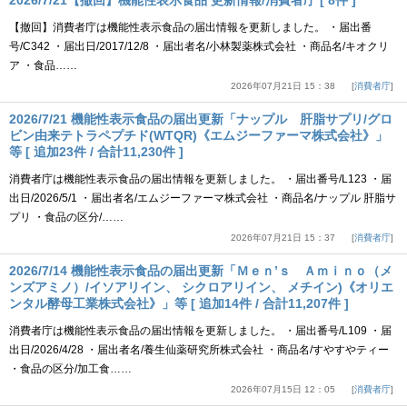
2026/7/21【撤回】機能性表示食品 更新情報/消費者庁 [ 8件 ]
【撤回】消費者庁は機能性表示食品の届出情報を更新しました。 ・届出番
号/C342 ・届出日/2017/12/8 ・届出者名/小林製薬株式会社 ・商品名/キオクリ
ア ・食品……
2026年07月21日 15：38
消費者庁
2026/7/21 機能性表示食品の届出更新「ナップル 肝脂サプリ/グロ
ビン由来テトラペプチド(WTQR)《エムジーファーマ株式会社》」
等 [ 追加23件 / 合計11,230件 ]
消費者庁は機能性表示食品の届出情報を更新しました。 ・届出番号/L123 ・届
出日/2026/5/1 ・届出者名/エムジーファーマ株式会社 ・商品名/ナップル 肝脂サ
プリ ・食品の区分/……
2026年07月21日 15：37
消費者庁
2026/7/14 機能性表示食品の届出更新「Ｍｅｎ’ｓ Ａｍｉｎｏ（メ
ンズアミノ）/イソアリイン、 シクロアリイン、 メチイン)《オリエ
ンタル酵母工業株式会社》」等 [ 追加14件 / 合計11,207件 ]
消費者庁は機能性表示食品の届出情報を更新しました。 ・届出番号/L109 ・届
出日/2026/4/28 ・届出者名/養生仙薬研究所株式会社 ・商品名/すやすやティー
・食品の区分/加工食……
2026年07月15日 12：05
消費者庁