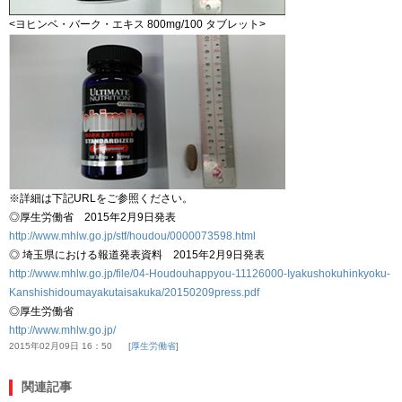
<ヨヒンベ・バーク・エキス 800mg/100 タブレット>
※詳細は下記URLをご参照ください。
◎厚生労働省 2015年2月9日発表
http://www.mhlw.go.jp/stf/houdou/0000073598.html
◎ 埼玉県における報道発表資料 2015年2月9日発表
http://www.mhlw.go.jp/file/04-Houdouhappyou-11126000-Iyakushokuhinkyoku-
Kanshishidoumayakutaisakuka/20150209press.pdf
◎厚生労働省
http://www.mhlw.go.jp/
2015年02月09日 16：50
厚生労働省
関連記事