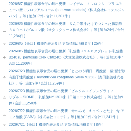
2026/8/7 機能性表示食品の届出更新「レイデル ミツロウＡ プラス/キ
ューバ産ミツロウアルコール (beeswax alcohols)《株式会社レイデルジャ
パン》」等 [ 追加17件 / 合計11,301件 ]
2026/8/6 機能性表示食品の届出更新「りんご果汁だけでつくった腸活酢
３００ｍｌ/グルコン酸《オタフクソース株式会社》」等 [ 追加24件 / 合計
11,284件 ]
2026/8/5【撤回】機能性表示食品 更新情報/消費者庁 [ 25件 ]
2026/8/5 機能性表示食品の届出更新「乳酸菌Ｂ２４０タブレット/乳酸菌
B240 (L. pentosus ONRICb0240)《大塚製薬株式会社》」等 [ 追加10件 /
合計11,260件 ]
2026/7/23 機能性表示食品の届出更新「ととのう明日 乳酸菌 腸活対策/
有胞子性乳酸菌 (Heyndrickxia coagulans SANK70258)《奥田製薬株式会
社》」等 [ 追加9件 / 合計11,259件 ]
2026/7/23 機能性表示食品の届出更新「ピルクルエイジングライフ －ト
リプル－/DDMP、 乳酸菌NY1301株《日清ヨーク株式会社》」等 [ 追加9
件 / 合計11,250件 ]
2026/7/22 機能性表示食品の届出更新「命のみそ キャベツとたまご/γ-ア
ミノ酪酸 (GABA)《株式会社ヨミテ》」等 [ 追加11件 / 合計11,241件 ]
2026/7/21【撤回】機能性表示食品 更新情報/消費者庁 [ 8件 ]