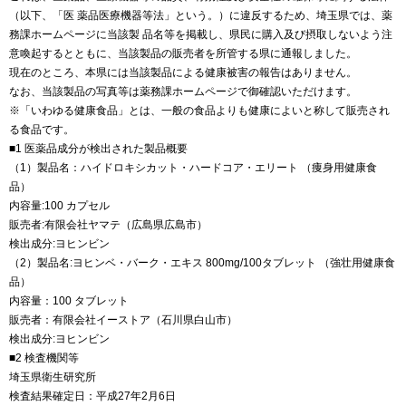
（以下、「医 薬品医療機器等法」という。）に違反するため、埼玉県では、薬
務課ホームページに当該製 品名等を掲載し、県民に購入及び摂取しないよう注
意喚起するとともに、当該製品の販売者を所管する県に通報しました。
現在のところ、本県には当該製品による健康被害の報告はありません。
なお、当該製品の写真等は薬務課ホームページで御確認いただけます。
※「いわゆる健康食品」とは、一般の食品よりも健康によいと称して販売され
る食品です。
■1 医薬品成分が検出された製品概要
（1）製品名：ハイドロキシカット・ハードコア・エリート （痩身用健康食
品）
内容量:100 カプセル
販売者:有限会社ヤマテ（広島県広島市）
検出成分:ヨヒンビン
（2）製品名:ヨヒンベ・バーク・エキス 800mg/100タブレット （強壮用健康食
品）
内容量：100 タブレット
販売者：有限会社イーストア（石川県白山市）
検出成分:ヨヒンビン
■2 検査機関等
埼玉県衛生研究所
検査結果確定日：平成27年2月6日