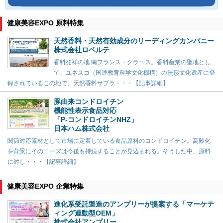
健康美容EXPO 原料特集
天然香料・天然有効成分のリーディングカンパニー
株式会社ロベルテ
香料発祥の地 南フランス・グラース。香料産業の聖地とし
て、ユネスコ（国連教育科学文化機構）の無形文化遺産に登
録されているこの地で、天然香料サプラ・・・【記事詳細】
豚由来コンドロイチン
機能性表示食品対応
「P-コンドロイチンNHZ」
日本ハム株式会社
関節対応素材として市場に定着している食品原料のコンドロイチン。高齢化
を背景にそのニーズは今後も持続することが見込まれる。そうした中、原料
に対し・・・【記事詳細】
健康美容EXPO 企業特集
進化系受託製造のアンプリーが提案する「マーケテ
ィング連動型OEM」
株式会社アンプリー