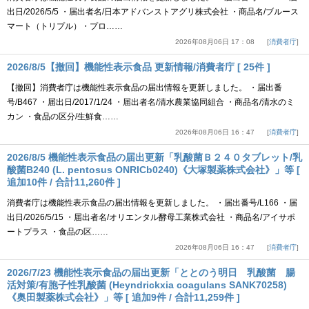
出日/2026/5/5 ・届出者名/日本アドバンストアグリ株式会社 ・商品名/ブルース
マート（トリプル）・プロ……
2026年08月06日 17：08
消費者庁
2026/8/5【撤回】機能性表示食品 更新情報/消費者庁 [ 25件 ]
【撤回】消費者庁は機能性表示食品の届出情報を更新しました。 ・届出番
号/B467 ・届出日/2017/1/24 ・届出者名/清水農業協同組合 ・商品名/清水のミ
カン ・食品の区分/生鮮食……
2026年08月06日 16：47
消費者庁
2026/8/5 機能性表示食品の届出更新「乳酸菌Ｂ２４０タブレット/乳
酸菌B240 (L. pentosus ONRICb0240)《大塚製薬株式会社》」等 [
追加10件 / 合計11,260件 ]
消費者庁は機能性表示食品の届出情報を更新しました。 ・届出番号/L166 ・届
出日/2026/5/15 ・届出者名/オリエンタル酵母工業株式会社 ・商品名/アイサポ
ートプラス ・食品の区……
2026年08月06日 16：47
消費者庁
2026/7/23 機能性表示食品の届出更新「ととのう明日 乳酸菌 腸
活対策/有胞子性乳酸菌 (Heyndrickxia coagulans SANK70258)
《奥田製薬株式会社》」等 [ 追加9件 / 合計11,259件 ]