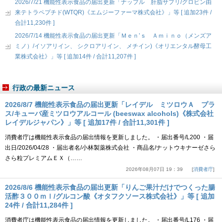
2026/7/21 機能性表示食品の届出更新「ナップル 肝脂サプリ/グロビン由
来テトラペプチド(WTQR)《エムジーファーマ株式会社》」等 [ 追加23件 /
合計11,230件 ]
2026/7/14 機能性表示食品の届出更新「Ｍｅｎ’ｓ Ａｍｉｎｏ（メンズア
ミノ）/イソアリイン、 シクロアリイン、 メチイン)《オリエンタル酵母工
業株式会社》」等 [ 追加14件 / 合計11,207件 ]
行政の最新ニュース
2026/8/7 機能性表示食品の届出更新「レイデル ミツロウＡ プラ
ス/キューバ産ミツロウアルコール (beeswax alcohols)《株式会社
レイデルジャパン》」等 [ 追加17件 / 合計11,301件 ]
消費者庁は機能性表示食品の届出情報を更新しました。 ・届出番号/L200 ・届
出日/2026/04/28 ・届出者名/小林製薬株式会社 ・商品名/ナットウキナーゼさら
さら粒プレミアムＥＸ（……
2026年08月07日 19：39
消費者庁
2026/8/6 機能性表示食品の届出更新「りんご果汁だけでつくった腸
活酢３００ｍｌ/グルコン酸《オタフクソース株式会社》」等 [ 追加
24件 / 合計11,284件 ]
消費者庁は機能性表示食品の届出情報を更新しました。 ・届出番号/L176 ・届