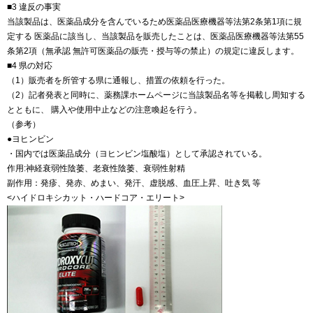
■3 違反の事実
当該製品は、医薬品成分を含んでいるため医薬品医療機器等法第2条第1項に規
定する 医薬品に該当し、当該製品を販売したことは、医薬品医療機器等法第55
条第2項（無承認 無許可医薬品の販売・授与等の禁止）の規定に違反します。
■4 県の対応
（1）販売者を所管する県に通報し、措置の依頼を行った。
（2）記者発表と同時に、薬務課ホームページに当該製品名等を掲載し周知する
とともに、 購入や使用中止などの注意喚起を行う。
（参考）
●ヨヒンビン
・国内では医薬品成分（ヨヒンビン塩酸塩）として承認されている。
作用:神経衰弱性陰萎、老衰性陰萎、衰弱性射精
副作用：発疹、発赤、めまい、発汗、虚脱感、血圧上昇、吐き気 等
<ハイドロキシカット・ハードコア・エリート>