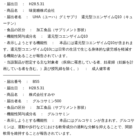
・届出日 ： H28.5.31
・商品名 ： 味覚糖株式会社
・届出者名 ： UHA（ユーハ）グミサプリ 還元型コエンザイムQ10（キュ
ーテン）
・食品の区分 ： 加工食品（サプリメント形状）
・機能性関与成分名 ： 還元型コエンザイムQ10
・表示しようとする機能性 ： 本品には還元型コエンザイムQ10が含まれま
す。還元型コエンザイムQ10には日常の生活で生じる身体的な疲労感を軽減す
る機能があることが報告されています。
・当該製品が想定する主な対象者 （疾病に罹患している者、妊産婦（妊娠を計
画している者を含む。）及び授乳婦を除く。） ： 成人健常者
——————————
・届出番号 ： B55
・届出日 ： H28.5.31
・商品名 ： 株式会社すみや
・届出者名 ： グルコサミン500
・食品の区分 ： 加工食品（サプリメント形状）
・機能性関与成分名 ： グルコサミン
・表示しようとする機能性 ： 本品にはグルコサミ ンが含まれす。グルコサ
ミンは、運動や歩行などにおける軟骨成分の過剰な分解を抑えることで、関節
軟骨を維持することが報告されています。