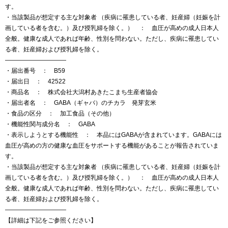
す。
・当該製品が想定する主な対象者 （疾病に罹患している者、妊産婦（妊娠を計
画している者を含む。）及び授乳婦を除く。） ： 血圧が高めの成人日本人
全般。健康な成人であれば年齢、性別を問わない。ただし、疾病に罹患してい
る者、妊産婦および授乳婦を除く。
——————————
・届出番号 ： B59
・届出日 ： 42522
・商品名 ： 株式会社大潟村あきたこまち生産者協会
・届出者名 ： GABA（ギャバ）のチカラ 発芽玄米
・食品の区分 ： 加工食品（その他）
・機能性関与成分名 ： GABA
・表示しようとする機能性 ： 本品にはGABAが含まれています。GABAには
血圧が高めの方の健康な血圧をサポートする機能があることが報告されていま
す。
・当該製品が想定する主な対象者 （疾病に罹患している者、妊産婦（妊娠を計
画している者を含む。）及び授乳婦を除く。） ： 血圧が高めの成人日本人
全般。健康な成人であれば年齢、性別を問わない。ただし、疾病に罹患してい
る者、妊産婦および授乳婦を除く。
——————————
【詳細は下記をご参照ください】