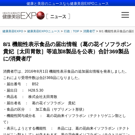
健康と美容のニュースなら健康美容EXPOニュース
健康美容EXPO
健康美容EXPOニュース
行政：TOP
消費者庁
8/1 機能性表示食品の届
8/1 機能性表示食品の届出情報（葛の花イソフラボン
貴妃［太田胃散］等追加8製品を公表）合計369製品
に/消費者庁
消費者庁は、2016年8月1日 機能性表示食品の追加届出情報を発表しました。
これにより受理件数は合計369品になりました。
・届出番号 ： B52
・届出日 ： H28.5.30
・商品名 ： 株式会社太田胃散
・届出者名 ： 葛の花イソフラボン 貴妃
・食品の区分 ： 加工食品（サプリメント形状）
・機能性関与成分名 ： 葛の花由来イソフラボン（テクトリゲニン類とし
て）
・表示しようとする機能性 ： 本品には、葛の花由来イソフラボン（テクト
リゲニン類として）が含まれます。葛の花由来イソフラボン（テクトリゲニン