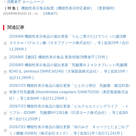
・
消費者庁 ホームページ
［ 特 集 ］
機能性表示食品制度［機能性表示対応素材］ 《更新随時》
2016年08月02日 13：11
消費者庁
関連記事
2026/8/6 機能性表示食品の届出更新「りんご果汁だけでつくった腸活酢
３００ｍｌ/グルコン酸《オタフクソース株式会社》」等 [ 追加24件 / 合計
11,284件 ]
2026/8/5【撤回】機能性表示食品 更新情報/消費者庁 [ 25件 ]
2026/8/5 機能性表示食品の届出更新「乳酸菌Ｂ２４０タブレット/乳酸菌
B240 (L. pentosus ONRICb0240)《大塚製薬株式会社》」等 [ 追加10件 /
合計11,260件 ]
2026/7/23 機能性表示食品の届出更新「ととのう明日 乳酸菌 腸活対策/
有胞子性乳酸菌 (Heyndrickxia coagulans SANK70258)《奥田製薬株式会
社》」等 [ 追加9件 / 合計11,259件 ]
2026/7/23 機能性表示食品の届出更新「ピルクルエイジングライフ －ト
リプル－/DDMP、 乳酸菌NY1301株《日清ヨーク株式会社》」等 [ 追加9
件 / 合計11,250件 ]
2026/7/22 機能性表示食品の届出更新「命のみそ キャベツとたまご/γ-ア
ミノ酪酸 (GABA)《株式会社ヨミテ》」等 [ 追加11件 / 合計11,241件 ]