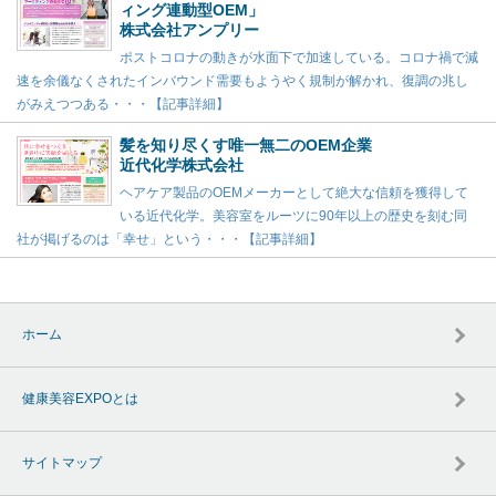
ィング連動型OEM」
株式会社アンプリー
ポストコロナの動きが水面下で加速している。コロナ禍で減
速を余儀なくされたインバウンド需要もようやく規制が解かれ、復調の兆し
がみえつつある・・・【記事詳細】
髪を知り尽くす唯一無二のOEM企業
近代化学株式会社
ヘアケア製品のOEMメーカーとして絶大な信頼を獲得して
いる近代化学。美容室をルーツに90年以上の歴史を刻む同
社が掲げるのは「幸せ」という・・・【記事詳細】
ホーム
健康美容EXPOとは
サイトマップ