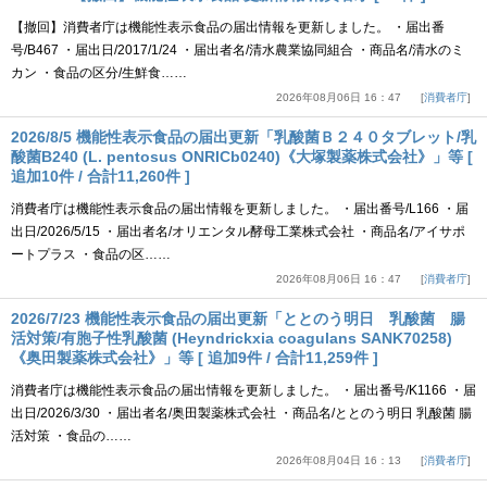
【撤回】消費者庁は機能性表示食品の届出情報を更新しました。 ・届出番
号/B467 ・届出日/2017/1/24 ・届出者名/清水農業協同組合 ・商品名/清水のミ
カン ・食品の区分/生鮮食……
2026年08月06日 16：47
消費者庁
2026/8/5 機能性表示食品の届出更新「乳酸菌Ｂ２４０タブレット/乳
酸菌B240 (L. pentosus ONRICb0240)《大塚製薬株式会社》」等 [
追加10件 / 合計11,260件 ]
消費者庁は機能性表示食品の届出情報を更新しました。 ・届出番号/L166 ・届
出日/2026/5/15 ・届出者名/オリエンタル酵母工業株式会社 ・商品名/アイサポ
ートプラス ・食品の区……
2026年08月06日 16：47
消費者庁
2026/7/23 機能性表示食品の届出更新「ととのう明日 乳酸菌 腸
活対策/有胞子性乳酸菌 (Heyndrickxia coagulans SANK70258)
《奥田製薬株式会社》」等 [ 追加9件 / 合計11,259件 ]
消費者庁は機能性表示食品の届出情報を更新しました。 ・届出番号/K1166 ・届
出日/2026/3/30 ・届出者名/奥田製薬株式会社 ・商品名/ととのう明日 乳酸菌 腸
活対策 ・食品の……
2026年08月04日 16：13
消費者庁