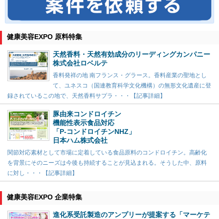
健康美容EXPO 原料特集
天然香料・天然有効成分のリーディングカンパニー
株式会社ロベルテ
香料発祥の地 南フランス・グラース。香料産業の聖地とし
て、ユネスコ（国連教育科学文化機構）の無形文化遺産に登
録されているこの地で、天然香料サプラ・・・【記事詳細】
豚由来コンドロイチン
機能性表示食品対応
「P-コンドロイチンNHZ」
日本ハム株式会社
関節対応素材として市場に定着している食品原料のコンドロイチン。高齢化
を背景にそのニーズは今後も持続することが見込まれる。そうした中、原料
に対し・・・【記事詳細】
健康美容EXPO 企業特集
進化系受託製造のアンプリーが提案する「マーケテ