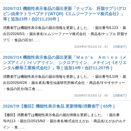
2026/7/21 機能性表示食品の届出更新「ナップル 肝脂サプリ/グロ
ビン由来テトラペプチド(WTQR)《エムジーファーマ株式会社》」
等 [ 追加23件 / 合計11,230件 ]
消費者庁は機能性表示食品の届出情報を更新しました。 ・届出番号/L123 ・届
出日/2026/5/1 ・届出者名/エムジーファーマ株式会社 ・商品名/ナップル 肝脂サ
プリ ・食品の区分/……
2026年07月21日 15：37
消費者庁
2026/7/14 機能性表示食品の届出更新「Ｍｅｎ’ｓ Ａｍｉｎｏ（メ
ンズアミノ）/イソアリイン、 シクロアリイン、 メチイン)《オリエ
ンタル酵母工業株式会社》」等 [ 追加14件 / 合計11,207件 ]
消費者庁は機能性表示食品の届出情報を更新しました。 ・届出番号/L109 ・届
出日/2026/4/28 ・届出者名/養生仙薬研究所株式会社 ・商品名/すやすやティー
・食品の区分/加工食……
2026年07月15日 12：05
消費者庁
2026/7/9【撤回】機能性表示食品 更新情報/消費者庁 [ 65件 ]
【撤回】消費者庁は機能性表示食品の届出情報を更新しました。 ・届出番
号/A113 ・届出日/2015/9/2 ・届出者名/株式会社えがお ・商品名/えがおのルテ
イン ・食……