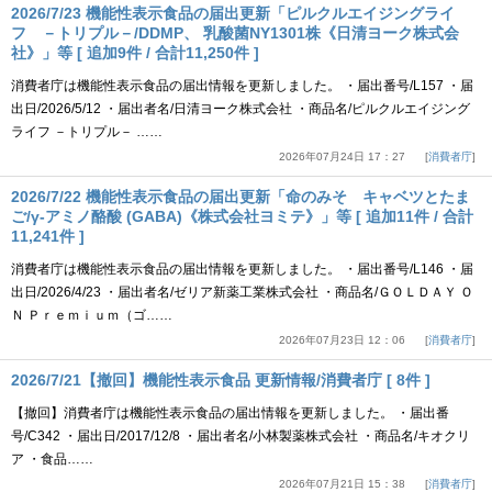
2026/7/23 機能性表示食品の届出更新「ピルクルエイジングライ
フ －トリプル－/DDMP、 乳酸菌NY1301株《日清ヨーク株式会
社》」等 [ 追加9件 / 合計11,250件 ]
消費者庁は機能性表示食品の届出情報を更新しました。 ・届出番号/L157 ・届
出日/2026/5/12 ・届出者名/日清ヨーク株式会社 ・商品名/ピルクルエイジング
ライフ －トリプル－ ……
2026年07月24日 17：27
消費者庁
2026/7/22 機能性表示食品の届出更新「命のみそ キャベツとたま
ご/γ-アミノ酪酸 (GABA)《株式会社ヨミテ》」等 [ 追加11件 / 合計
11,241件 ]
消費者庁は機能性表示食品の届出情報を更新しました。 ・届出番号/L146 ・届
出日/2026/4/23 ・届出者名/ゼリア新薬工業株式会社 ・商品名/ＧＯＬＤＡＹ Ｏ
Ｎ Ｐｒｅｍｉｕｍ（ゴ……
2026年07月23日 12：06
消費者庁
2026/7/21【撤回】機能性表示食品 更新情報/消費者庁 [ 8件 ]
【撤回】消費者庁は機能性表示食品の届出情報を更新しました。 ・届出番
号/C342 ・届出日/2017/12/8 ・届出者名/小林製薬株式会社 ・商品名/キオクリ
ア ・食品……
2026年07月21日 15：38
消費者庁