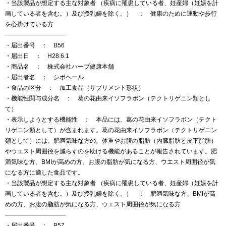
・当該製品が想定する主な対象者 （疾病に罹患している者、妊産婦（妊娠を計
画している者を含む。）及び授乳婦を除く。） ： 健康のために運動や歩行
を心掛けている方
——————————
・届出番号 ： B56
・届出日 ： H28.6.1
・商品名 ： 株式会社ハーブ健康本舗
・届出者名 ： シボヘール
・食品の区分 ： 加工食品（サプリメント形状）
・機能性関与成分名 ： 葛の花由来イソフラボン（テクトリゲニン類とし
て）
・表示しようとする機能性 ： 本品には、葛の花由来イソフラボン（テクト
リゲニン類として）が含まれます。葛の花由来イソフラボン（テクトリゲニン
類として）には、肥満気味な方の、体重やお腹の脂肪（内臓脂肪と皮下脂肪）
やウエスト周囲径を減らすのを助ける機能があることが報告されています。肥
満気味な方、BMIが高めの方、お腹の脂肪が気になる方、ウエスト周囲径が気
になる方に適した食品です。
・当該製品が想定する主な対象者 （疾病に罹患している者、妊産婦（妊娠を計
画している者を含む。）及び授乳婦を除く。） ： 肥満気味な方、BMIが高
めの方、お腹の脂肪が気になる方、ウエスト周囲径が気になる方
——————————
・届出番号 ： B57