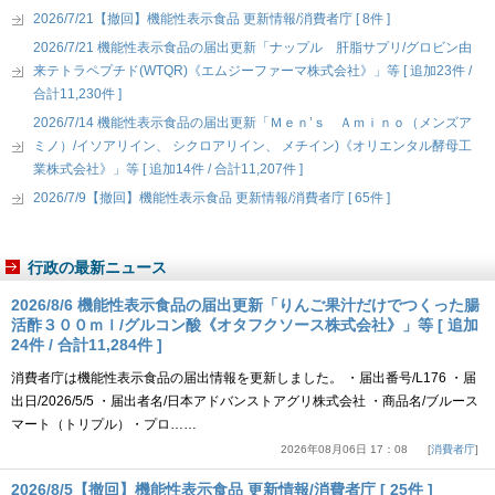
2026/7/21【撤回】機能性表示食品 更新情報/消費者庁 [ 8件 ]
2026/7/21 機能性表示食品の届出更新「ナップル 肝脂サプリ/グロビン由
来テトラペプチド(WTQR)《エムジーファーマ株式会社》」等 [ 追加23件 /
合計11,230件 ]
2026/7/14 機能性表示食品の届出更新「Ｍｅｎ’ｓ Ａｍｉｎｏ（メンズア
ミノ）/イソアリイン、 シクロアリイン、 メチイン)《オリエンタル酵母工
業株式会社》」等 [ 追加14件 / 合計11,207件 ]
2026/7/9【撤回】機能性表示食品 更新情報/消費者庁 [ 65件 ]
行政の最新ニュース
2026/8/6 機能性表示食品の届出更新「りんご果汁だけでつくった腸
活酢３００ｍｌ/グルコン酸《オタフクソース株式会社》」等 [ 追加
24件 / 合計11,284件 ]
消費者庁は機能性表示食品の届出情報を更新しました。 ・届出番号/L176 ・届
出日/2026/5/5 ・届出者名/日本アドバンストアグリ株式会社 ・商品名/ブルース
マート（トリプル）・プロ……
2026年08月06日 17：08
消費者庁
2026/8/5【撤回】機能性表示食品 更新情報/消費者庁 [ 25件 ]