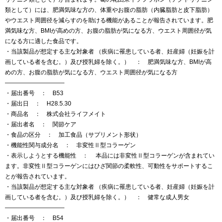
類として）には、肥満気味な方の、体重やお腹の脂肪（内臓脂肪と皮下脂肪）
やウエスト周囲径を減らすのを助ける機能があることが報告されています。肥
満気味な方、BMIが高めの方、お腹の脂肪が気になる方、ウエスト周囲径が気
になる方に適した食品です。
・当該製品が想定する主な対象者 （疾病に罹患している者、妊産婦（妊娠を計
画している者を含む。）及び授乳婦を除く。） ： 肥満気味な方、BMIが高
めの方、お腹の脂肪が気になる方、ウエスト周囲径が気になる方
——————————
・届出番号 ： B53
・届出日 ： H28.5.30
・商品名 ： 株式会社ライフメイト
・届出者名 ： 関節ケア
・食品の区分 ： 加工食品（サプリメント形状）
・機能性関与成分名 ： 非変性Ⅱ型コラーゲン
・表示しようとする機能性 ： 本品には非変性Ⅱ型コラーゲンが含まれてい
ます。非変性Ⅱ型コラーゲンにはひざ関節の柔軟性、可動性をサポートするこ
とが報告されています。
・当該製品が想定する主な対象者 （疾病に罹患している者、妊産婦（妊娠を計
画している者を含む。）及び授乳婦を除く。） ： 健常な成人男女
——————————
・届出番号 ： B54