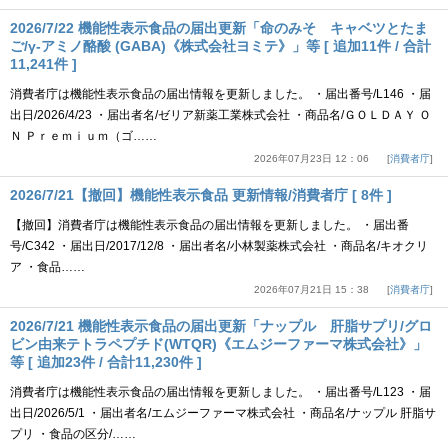
2026/7/22 機能性表示食品の届出更新「命のみそ キャベツとたま
ご/γ-アミノ酪酸 (GABA)《株式会社ヨミテ》」等 [ 追加11件 / 合計
11,241件 ]
消費者庁は機能性表示食品の届出情報を更新しました。 ・届出番号/L146 ・届
出日/2026/4/23 ・届出者名/ゼリア新薬工業株式会社 ・商品名/ＧＯＬＤＡＹ Ｏ
Ｎ Ｐｒｅｍｉｕｍ（ゴ……
2026年07月23日 12：06
消費者庁
2026/7/21【撤回】機能性表示食品 更新情報/消費者庁 [ 8件 ]
【撤回】消費者庁は機能性表示食品の届出情報を更新しました。 ・届出番
号/C342 ・届出日/2017/12/8 ・届出者名/小林製薬株式会社 ・商品名/キオクリ
ア ・食品……
2026年07月21日 15：38
消費者庁
2026/7/21 機能性表示食品の届出更新「ナップル 肝脂サプリ/グロ
ビン由来テトラペプチド(WTQR)《エムジーファーマ株式会社》」
等 [ 追加23件 / 合計11,230件 ]
消費者庁は機能性表示食品の届出情報を更新しました。 ・届出番号/L123 ・届
出日/2026/5/1 ・届出者名/エムジーファーマ株式会社 ・商品名/ナップル 肝脂サ
プリ ・食品の区分/……