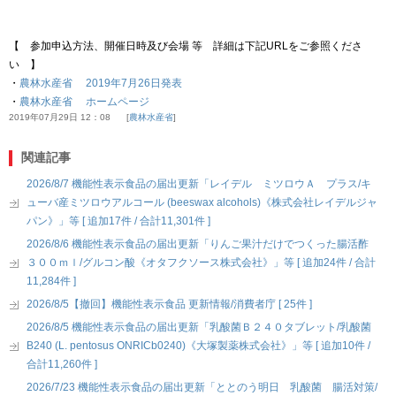
【 参加申込方法、開催日時及び会場 等 詳細は下記URLをご参照くださ
い 】
・
農林水産省 2019年7月26日発表
・
農林水産省 ホームページ
2019年07月29日 12：08
農林水産省
関連記事
2026/8/7 機能性表示食品の届出更新「レイデル ミツロウＡ プラス/キ
ューバ産ミツロウアルコール (beeswax alcohols)《株式会社レイデルジャ
パン》」等 [ 追加17件 / 合計11,301件 ]
2026/8/6 機能性表示食品の届出更新「りんご果汁だけでつくった腸活酢
３００ｍｌ/グルコン酸《オタフクソース株式会社》」等 [ 追加24件 / 合計
11,284件 ]
2026/8/5【撤回】機能性表示食品 更新情報/消費者庁 [ 25件 ]
2026/8/5 機能性表示食品の届出更新「乳酸菌Ｂ２４０タブレット/乳酸菌
B240 (L. pentosus ONRICb0240)《大塚製薬株式会社》」等 [ 追加10件 /
合計11,260件 ]
2026/7/23 機能性表示食品の届出更新「ととのう明日 乳酸菌 腸活対策/