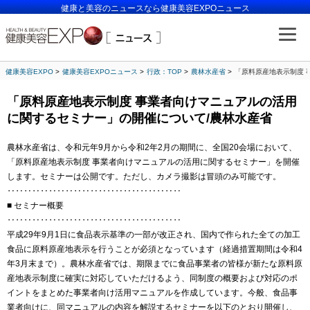
健康と美容のニュースなら健康美容EXPOニュース
健康美容EXPO
健康美容EXPOニュース
行政：TOP
農林水産省
「原料原産地表示制度 
「原料原産地表示制度 事業者向けマニュアルの活用
に関するセミナー」の開催について/農林水産省
農林水産省は、令和元年9月から令和2年2月の期間に、全国20会場において、
「原料原産地表示制度 事業者向けマニュアルの活用に関するセミナー」を開催
します。セミナーは公開です。ただし、カメラ撮影は冒頭のみ可能です。
‥‥‥‥‥‥‥‥‥‥‥‥‥‥‥‥‥‥‥‥‥
■ セミナー概要
‥‥‥‥‥‥‥‥‥‥‥‥‥‥‥‥‥‥‥‥‥
平成29年9月1日に食品表示基準の一部が改正され、国内で作られた全ての加工
食品に原料原産地表示を行うことが必須となっています（経過措置期間は令和4
年3月末まで）。農林水産省では、期限までに食品事業者の皆様が新たな原料原
産地表示制度に確実に対応していただけるよう、同制度の概要および対応のポ
イントをまとめた事業者向け活用マニュアルを作成しています。今般、食品事
業者向けに、同マニュアルの内容を解説するセミナーを以下のとおり開催し、