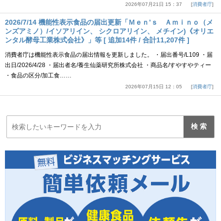
2026年07月21日 15：37
消費者庁
2026/7/14 機能性表示食品の届出更新「Ｍｅｎ’ｓ Ａｍｉｎｏ（メ
ンズアミノ）/イソアリイン、 シクロアリイン、 メチイン)《オリエ
ンタル酵母工業株式会社》」等 [ 追加14件 / 合計11,207件 ]
消費者庁は機能性表示食品の届出情報を更新しました。 ・届出番号/L109 ・届
出日/2026/4/28 ・届出者名/養生仙薬研究所株式会社 ・商品名/すやすやティー
・食品の区分/加工食……
2026年07月15日 12：05
消費者庁