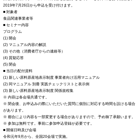
2019年7月26日から申込を受け付けます。
■ 対象者
食品関連事業者等
■ セミナー内容
プログラム
(1) 開会
(2) マニュアル内容の解説
(3) その他（消費者庁からの連絡等）
(4) 質疑応答
(5) 閉会
■ 当日の配付資料
(1) 新しい原料原産地表示制度 事業者向け活用マニュアル
(2) 同マニュアル 別冊 実践チェックリストと表示例
(3) 新しい原料原産地表示制度 関係規程集
※ 内容は各会場共通です。
※ 閉会後、お申込みの際にいただいた質問に個別に対応する時間を設ける場合
があります。
※ 都合により内容を一部変更する場合がありますので、予め御了承願います。
※ 参加は無料です。事前に参加申込登録が必要です。
■ 開催日時及び会場
令和元年9月から、全国20会場で実施。