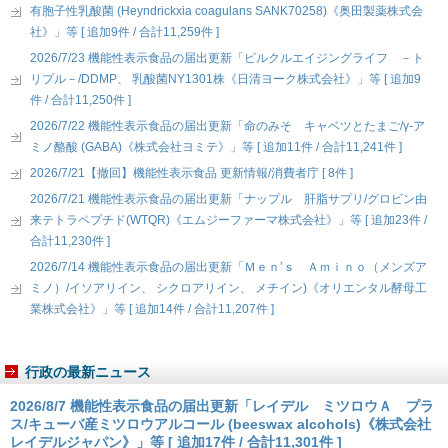
有胞子性乳酸菌 (Heyndrickxia coagulans SANK70258)《奥田製薬株式会
社》」等 [ 追加9件 / 合計11,259件 ]
2026/7/23 機能性表示食品の届出更新「ピルクルエイジングライフ －ト
リプル－/DDMP、 乳酸菌NY1301株《日清ヨーク株式会社》」等 [ 追加9
件 / 合計11,250件 ]
2026/7/22 機能性表示食品の届出更新「命のみそ キャベツとたまご/γ-ア
ミノ酪酸 (GABA)《株式会社ヨミテ》」等 [ 追加11件 / 合計11,241件 ]
2026/7/21【撤回】機能性表示食品 更新情報/消費者庁 [ 8件 ]
2026/7/21 機能性表示食品の届出更新「ナップル 肝脂サプリ/グロビン由
来テトラペプチド(WTQR)《エムジーファーマ株式会社》」等 [ 追加23件 /
合計11,230件 ]
2026/7/14 機能性表示食品の届出更新「Ｍｅｎ’ｓ Ａｍｉｎｏ（メンズア
ミノ）/イソアリイン、 シクロアリイン、 メチイン)《オリエンタル酵母工
業株式会社》」等 [ 追加14件 / 合計11,207件 ]
行政の最新ニュース
2026/8/7 機能性表示食品の届出更新「レイデル ミツロウＡ プラ
ス/キューバ産ミツロウアルコール (beeswax alcohols)《株式会社
レイデルジャパン》」等 [ 追加17件 / 合計11,301件 ]