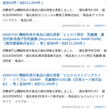
追加10件 / 合計11,260件 ]
消費者庁は機能性表示食品の届出情報を更新しました。 ・届出番号/L166 ・届
出日/2026/5/15 ・届出者名/オリエンタル酵母工業株式会社 ・商品名/アイサポ
ートプラス ・食品の区……
2026年08月06日 16：47
消費者庁
2026/7/23 機能性表示食品の届出更新「ととのう明日 乳酸菌 腸
活対策/有胞子性乳酸菌 (Heyndrickxia coagulans SANK70258)
《奥田製薬株式会社》」等 [ 追加9件 / 合計11,259件 ]
消費者庁は機能性表示食品の届出情報を更新しました。 ・届出番号/K1166 ・届
出日/2026/3/30 ・届出者名/奥田製薬株式会社 ・商品名/ととのう明日 乳酸菌 腸
活対策 ・食品の……
2026年08月04日 16：13
消費者庁
2026/7/23 機能性表示食品の届出更新「ピルクルエイジングライ
フ －トリプル－/DDMP、 乳酸菌NY1301株《日清ヨーク株式会
社》」等 [ 追加9件 / 合計11,250件 ]
消費者庁は機能性表示食品の届出情報を更新しました。 ・届出番号/L157 ・届
出日/2026/5/12 ・届出者名/日清ヨーク株式会社 ・商品名/ピルクルエイジング
ライフ －トリプル－ ……
2026年07月24日 17：27
消費者庁