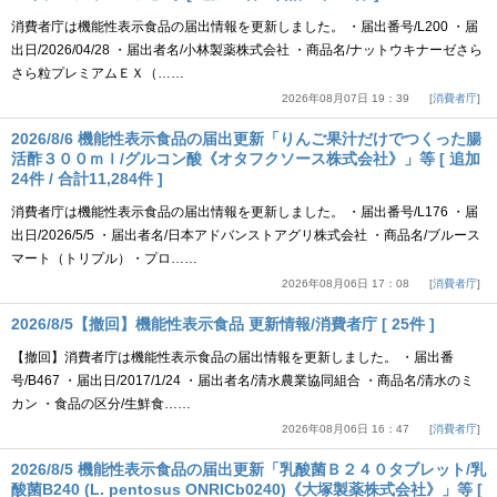
消費者庁は機能性表示食品の届出情報を更新しました。 ・届出番号/L200 ・届
出日/2026/04/28 ・届出者名/小林製薬株式会社 ・商品名/ナットウキナーゼさら
さら粒プレミアムＥＸ（……
2026年08月07日 19：39
消費者庁
2026/8/6 機能性表示食品の届出更新「りんご果汁だけでつくった腸
活酢３００ｍｌ/グルコン酸《オタフクソース株式会社》」等 [ 追加
24件 / 合計11,284件 ]
消費者庁は機能性表示食品の届出情報を更新しました。 ・届出番号/L176 ・届
出日/2026/5/5 ・届出者名/日本アドバンストアグリ株式会社 ・商品名/ブルース
マート（トリプル）・プロ……
2026年08月06日 17：08
消費者庁
2026/8/5【撤回】機能性表示食品 更新情報/消費者庁 [ 25件 ]
【撤回】消費者庁は機能性表示食品の届出情報を更新しました。 ・届出番
号/B467 ・届出日/2017/1/24 ・届出者名/清水農業協同組合 ・商品名/清水のミ
カン ・食品の区分/生鮮食……
2026年08月06日 16：47
消費者庁
2026/8/5 機能性表示食品の届出更新「乳酸菌Ｂ２４０タブレット/乳
酸菌B240 (L. pentosus ONRICb0240)《大塚製薬株式会社》」等 [