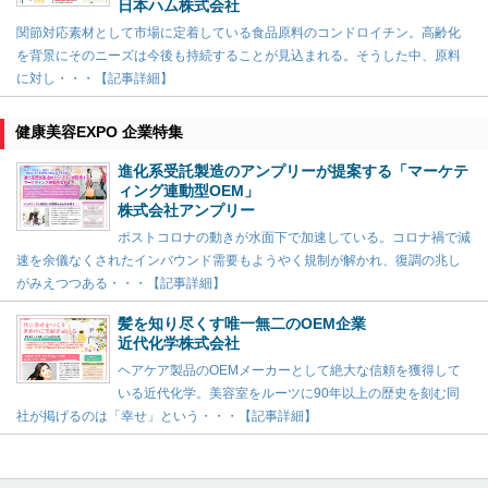
日本ハム株式会社
関節対応素材として市場に定着している食品原料のコンドロイチン。高齢化
を背景にそのニーズは今後も持続することが見込まれる。そうした中、原料
に対し・・・【記事詳細】
健康美容EXPO 企業特集
進化系受託製造のアンプリーが提案する「マーケテ
ィング連動型OEM」
株式会社アンプリー
ポストコロナの動きが水面下で加速している。コロナ禍で減
速を余儀なくされたインバウンド需要もようやく規制が解かれ、復調の兆し
がみえつつある・・・【記事詳細】
髪を知り尽くす唯一無二のOEM企業
近代化学株式会社
ヘアケア製品のOEMメーカーとして絶大な信頼を獲得して
いる近代化学。美容室をルーツに90年以上の歴史を刻む同
社が掲げるのは「幸せ」という・・・【記事詳細】