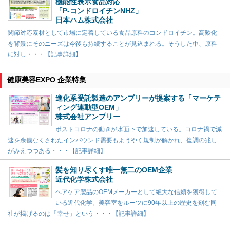
機能性表示食品対応
「P-コンドロイチンNHZ」
日本ハム株式会社
関節対応素材として市場に定着している食品原料のコンドロイチン。高齢化
を背景にそのニーズは今後も持続することが見込まれる。そうした中、原料
に対し・・・【記事詳細】
健康美容EXPO 企業特集
進化系受託製造のアンプリーが提案する「マーケテ
ィング連動型OEM」
株式会社アンプリー
ポストコロナの動きが水面下で加速している。コロナ禍で減
速を余儀なくされたインバウンド需要もようやく規制が解かれ、復調の兆し
がみえつつある・・・【記事詳細】
髪を知り尽くす唯一無二のOEM企業
近代化学株式会社
ヘアケア製品のOEMメーカーとして絶大な信頼を獲得して
いる近代化学。美容室をルーツに90年以上の歴史を刻む同
社が掲げるのは「幸せ」という・・・【記事詳細】