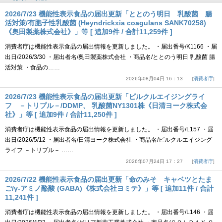
2026/7/23 機能性表示食品の届出更新「ととのう明日 乳酸菌 腸
活対策/有胞子性乳酸菌 (Heyndrickxia coagulans SANK70258)
《奥田製薬株式会社》」等 [ 追加9件 / 合計11,259件 ]
消費者庁は機能性表示食品の届出情報を更新しました。 ・届出番号/K1166 ・届
出日/2026/3/30 ・届出者名/奥田製薬株式会社 ・商品名/ととのう明日 乳酸菌 腸
活対策 ・食品の……
2026年08月04日 16：13
消費者庁
2026/7/23 機能性表示食品の届出更新「ピルクルエイジングライ
フ －トリプル－/DDMP、 乳酸菌NY1301株《日清ヨーク株式会
社》」等 [ 追加9件 / 合計11,250件 ]
消費者庁は機能性表示食品の届出情報を更新しました。 ・届出番号/L157 ・届
出日/2026/5/12 ・届出者名/日清ヨーク株式会社 ・商品名/ピルクルエイジング
ライフ －トリプル－ ……
2026年07月24日 17：27
消費者庁
2026/7/22 機能性表示食品の届出更新「命のみそ キャベツとたま
ご/γ-アミノ酪酸 (GABA)《株式会社ヨミテ》」等 [ 追加11件 / 合計
11,241件 ]
消費者庁は機能性表示食品の届出情報を更新しました。 ・届出番号/L146 ・届