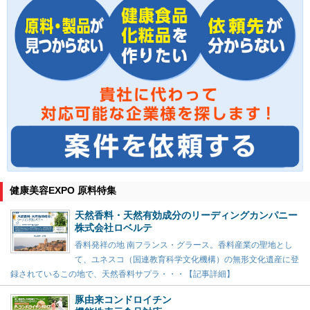
健康美容EXPO 原料特集
天然香料・天然有効成分のリーディングカンパニー
株式会社ロベルテ
香料発祥の地 南フランス・グラース。香料産業の聖地とし
て、ユネスコ（国連教育科学文化機構）の無形文化遺産に登
録されているこの地で、天然香料サプラ・・・【記事詳細】
豚由来コンドロイチン