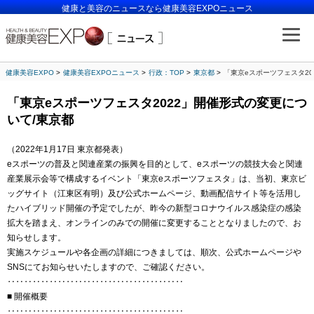
健康と美容のニュースなら健康美容EXPOニュース
健康美容EXPO
健康美容EXPOニュース
行政：TOP
東京都
「東京eスポーツフェスタ20
「東京eスポーツフェスタ2022」開催形式の変更につ
いて/東京都
（2022年1月17日 東京都発表）
eスポーツの普及と関連産業の振興を目的として、eスポーツの競技大会と関連
産業展示会等で構成するイベント「東京eスポーツフェスタ」は、当初、東京ビ
ッグサイト（江東区有明）及び公式ホームページ、動画配信サイト等を活用し
たハイブリッド開催の予定でしたが、昨今の新型コロナウイルス感染症の感染
拡大を踏まえ、オンラインのみでの開催に変更することとなりましたので、お
知らせします。
実施スケジュールや各企画の詳細につきましては、順次、公式ホームページや
SNSにてお知らせいたしますので、ご確認ください。
‥‥‥‥‥‥‥‥‥‥‥‥‥‥‥‥‥‥‥‥‥
■ 開催概要
‥‥‥‥‥‥‥‥‥‥‥‥‥‥‥‥‥‥‥‥‥