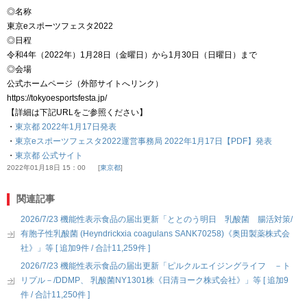
◎名称
東京eスポーツフェスタ2022
◎日程
令和4年（2022年）1月28日（金曜日）から1月30日（日曜日）まで
◎会場
公式ホームページ（外部サイトへリンク）
https://tokyoesportsfesta.jp/
【詳細は下記URLをご参照ください】
・
東京都 2022年1月17日発表
・
東京eスポーツフェスタ2022運営事務局 2022年1月17日【PDF】発表
・
東京都 公式サイト
2022年01月18日 15：00
東京都
関連記事
2026/7/23 機能性表示食品の届出更新「ととのう明日 乳酸菌 腸活対策/
有胞子性乳酸菌 (Heyndrickxia coagulans SANK70258)《奥田製薬株式会
社》」等 [ 追加9件 / 合計11,259件 ]
2026/7/23 機能性表示食品の届出更新「ピルクルエイジングライフ －ト
リプル－/DDMP、 乳酸菌NY1301株《日清ヨーク株式会社》」等 [ 追加9
件 / 合計11,250件 ]