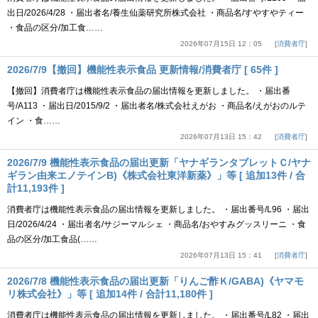
出日/2026/4/28 ・届出者名/養生仙薬研究所株式会社 ・商品名/すやすやティー
・食品の区分/加工食……
2026年07月15日 12：05
消費者庁
2026/7/9【撤回】機能性表示食品 更新情報/消費者庁 [ 65件 ]
【撤回】消費者庁は機能性表示食品の届出情報を更新しました。 ・届出番
号/A113 ・届出日/2015/9/2 ・届出者名/株式会社えがお ・商品名/えがおのルテ
イン ・食……
2026年07月13日 15：42
消費者庁
2026/7/9 機能性表示食品の届出更新「ヤナギランタブレットＣ/ヤナ
ギラン由来エノテインB)《株式会社東洋新薬》」等 [ 追加13件 / 合
計11,193件 ]
消費者庁は機能性表示食品の届出情報を更新しました。 ・届出番号/L96 ・届出
日/2026/4/24 ・届出者名/サジーマルシェ ・商品名/おやすみグッスリーニ ・食
品の区分/加工食品(……
2026年07月13日 15：41
消費者庁
2026/7/8 機能性表示食品の届出更新「りんご酢Ｋ/GABA)《ヤマモ
リ株式会社》」等 [ 追加14件 / 合計11,180件 ]
消費者庁は機能性表示食品の届出情報を更新しました。 ・届出番号/L82 ・届出