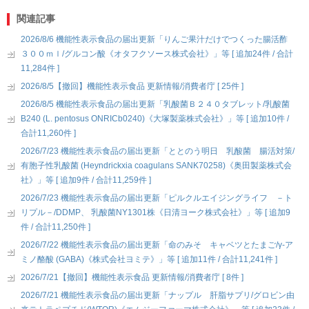
関連記事
2026/8/6 機能性表示食品の届出更新「りんご果汁だけでつくった腸活酢
３００ｍｌ/グルコン酸《オタフクソース株式会社》」等 [ 追加24件 / 合計
11,284件 ]
2026/8/5【撤回】機能性表示食品 更新情報/消費者庁 [ 25件 ]
2026/8/5 機能性表示食品の届出更新「乳酸菌Ｂ２４０タブレット/乳酸菌
B240 (L. pentosus ONRICb0240)《大塚製薬株式会社》」等 [ 追加10件 /
合計11,260件 ]
2026/7/23 機能性表示食品の届出更新「ととのう明日 乳酸菌 腸活対策/
有胞子性乳酸菌 (Heyndrickxia coagulans SANK70258)《奥田製薬株式会
社》」等 [ 追加9件 / 合計11,259件 ]
2026/7/23 機能性表示食品の届出更新「ピルクルエイジングライフ －ト
リプル－/DDMP、 乳酸菌NY1301株《日清ヨーク株式会社》」等 [ 追加9
件 / 合計11,250件 ]
2026/7/22 機能性表示食品の届出更新「命のみそ キャベツとたまご/γ-ア
ミノ酪酸 (GABA)《株式会社ヨミテ》」等 [ 追加11件 / 合計11,241件 ]
2026/7/21【撤回】機能性表示食品 更新情報/消費者庁 [ 8件 ]
2026/7/21 機能性表示食品の届出更新「ナップル 肝脂サプリ/グロビン由