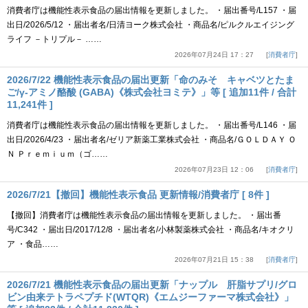
消費者庁は機能性表示食品の届出情報を更新しました。 ・届出番号/L157 ・届
出日/2026/5/12 ・届出者名/日清ヨーク株式会社 ・商品名/ピルクルエイジング
ライフ －トリプル－ ……
2026年07月24日 17：27
消費者庁
2026/7/22 機能性表示食品の届出更新「命のみそ キャベツとたま
ご/γ-アミノ酪酸 (GABA)《株式会社ヨミテ》」等 [ 追加11件 / 合計
11,241件 ]
消費者庁は機能性表示食品の届出情報を更新しました。 ・届出番号/L146 ・届
出日/2026/4/23 ・届出者名/ゼリア新薬工業株式会社 ・商品名/ＧＯＬＤＡＹ Ｏ
Ｎ Ｐｒｅｍｉｕｍ（ゴ……
2026年07月23日 12：06
消費者庁
2026/7/21【撤回】機能性表示食品 更新情報/消費者庁 [ 8件 ]
【撤回】消費者庁は機能性表示食品の届出情報を更新しました。 ・届出番
号/C342 ・届出日/2017/12/8 ・届出者名/小林製薬株式会社 ・商品名/キオクリ
ア ・食品……
2026年07月21日 15：38
消費者庁
2026/7/21 機能性表示食品の届出更新「ナップル 肝脂サプリ/グロ
ビン由来テトラペプチド(WTQR)《エムジーファーマ株式会社》」