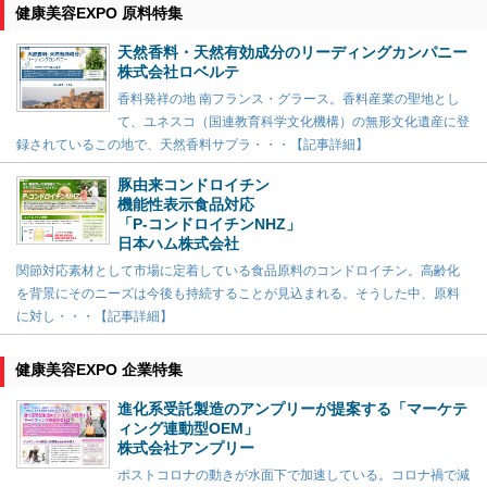
健康美容EXPO 原料特集
天然香料・天然有効成分のリーディングカンパニー
株式会社ロベルテ
香料発祥の地 南フランス・グラース。香料産業の聖地とし
て、ユネスコ（国連教育科学文化機構）の無形文化遺産に登
録されているこの地で、天然香料サプラ・・・【記事詳細】
豚由来コンドロイチン
機能性表示食品対応
「P-コンドロイチンNHZ」
日本ハム株式会社
関節対応素材として市場に定着している食品原料のコンドロイチン。高齢化
を背景にそのニーズは今後も持続することが見込まれる。そうした中、原料
に対し・・・【記事詳細】
健康美容EXPO 企業特集
進化系受託製造のアンプリーが提案する「マーケテ
ィング連動型OEM」
株式会社アンプリー
ポストコロナの動きが水面下で加速している。コロナ禍で減