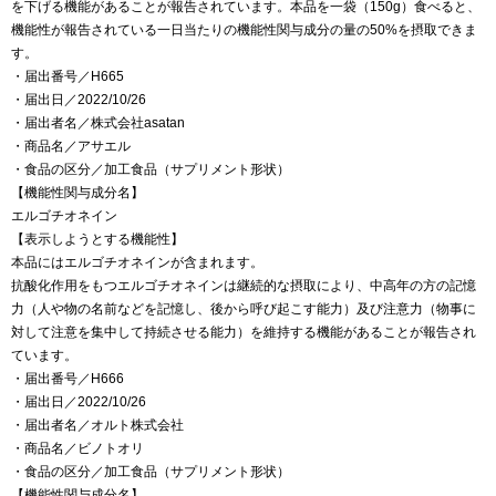
を下げる機能があることが報告されています。本品を一袋（150g）食べると、
機能性が報告されている一日当たりの機能性関与成分の量の50%を摂取できま
す。
・届出番号／H665
・届出日／2022/10/26
・届出者名／株式会社asatan
・商品名／アサエル
・食品の区分／加工食品（サプリメント形状）
【機能性関与成分名】
エルゴチオネイン
【表示しようとする機能性】
本品にはエルゴチオネインが含まれます。
抗酸化作用をもつエルゴチオネインは継続的な摂取により、中高年の方の記憶
力（人や物の名前などを記憶し、後から呼び起こす能力）及び注意力（物事に
対して注意を集中して持続させる能力）を維持する機能があることが報告され
ています。
・届出番号／H666
・届出日／2022/10/26
・届出者名／オルト株式会社
・商品名／ビノトオリ
・食品の区分／加工食品（サプリメント形状）
【機能性関与成分名】