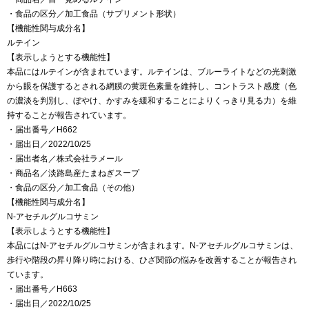
・食品の区分／加工食品（サプリメント形状）
【機能性関与成分名】
ルテイン
【表示しようとする機能性】
本品にはルテインが含まれています。ルテインは、ブルーライトなどの光刺激
から眼を保護するとされる網膜の黄斑色素量を維持し、コントラスト感度（色
の濃淡を判別し、ぼやけ、かすみを緩和することによりくっきり見る力）を維
持することが報告されています。
・届出番号／H662
・届出日／2022/10/25
・届出者名／株式会社ラメール
・商品名／淡路島産たまねぎスープ
・食品の区分／加工食品（その他）
【機能性関与成分名】
N-アセチルグルコサミン
【表示しようとする機能性】
本品にはN-アセチルグルコサミンが含まれます。N-アセチルグルコサミンは、
歩行や階段の昇り降り時における、ひざ関節の悩みを改善することが報告され
ています。
・届出番号／H663
・届出日／2022/10/25