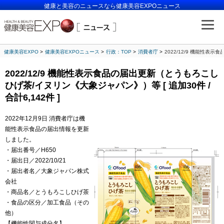
健康と美容のニュースなら健康美容EXPOニュース
健康美容EXPO
健康美容EXPOニュース
行政：TOP
消費者庁
2022/12/9 機能性表示
2022/12/9 機能性表示食品の届出更新（とうもろこし
ひげ茶/イヌリン《大象ジャパン》）等 [ 追加30件 /
合計6,142件 ]
2022年12月9日 消費者庁は機
能性表示食品の届出情報を更新
しました。
・届出番号／H650
・届出日／2022/10/21
・届出者名／大象ジャパン株式
会社
・商品名／とうもろこしひげ茶
・食品の区分／加工食品（その
他）
【機能性関与成分名】