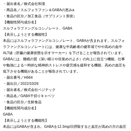
・届出者名／株式会社和漢
・商品名／スルフォラファン＆GABAの恵みa
・食品の区分／加工食品（サプリメント形状）
【機能性関与成分名】
スルフォラファングルコシノレート、GABA
【表示しようとする機能性】
本品にはスルフォラファングルコシノレート、GABAが含まれます。スルフォ
ラファングルコシノレートには、健康な中高齢者の健常域でやや高めの血中
ALT値（肝臓の健康状態を示すマーカー）を下げることが報告されています。
GABAには、睡眠の質（深い眠りや目覚めのよさ）の向上に役立つ機能、仕事
や勉強による一時的な精神的ストレスや疲労感を緩和する機能、高めの血圧を
低下させる機能があることが報告されています。
・届出番号／H664
・届出日／2022/10/26
・届出者名／株式会社ベジテック
・商品名／GABA千切りキャベツ
・食品の区分／生鮮食品
【機能性関与成分名】
GABA
【表示しようとする機能性】
本品にはGABAが含まれ、GABAを12.3mg/日摂取すると血圧が高めの方の血圧