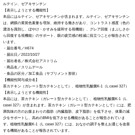
ルテイン、ゼアキサンチン
【表示しようとする機能性】
本品にはルテイン、ゼアキサンチンが含まれます。ルテイン、ゼアキサンチン
は、網膜の黄斑色素量を増加、維持する働きがあり、コントラスト感度（色の
濃淡を識別し、ぼやけ・かすみを緩和する視機能）、グレア回復（まぶしさか
ら回復する視機能）のサポート、眼の疲労感の軽減に役立つことが報告されて
います。
・届出番号／H674
・届出日／2022/10/27
・届出者名／株式会社アストリム
・商品名／スリムデール
・食品の区分／加工食品（サプリメント形状）
【機能性関与成分名】
茶カテキン（ガレート型カテキンとして）、植物性乳酸菌K-1（L.casei 327）
【表示しようとする機能性】
本品には、茶カテキン（ガレート型カテキンとして）、植物性乳酸菌K-1（L.
casei 327）が含まれます。茶カテキン（ガレート型カテキンとして）には、肥
満気味の方のお腹まわりの脂肪（内臓脂肪、皮下脂肪）を低下させ、体重の減
少をサポートし、高めのBMIを低下させる機能があることが報告されていま
す。植物性乳酸菌K-1（L. casei 327）には、おなかの調子を整えお通じを改善
する機能があることが報告されています。