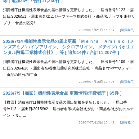
等 [ 追加23件 / 合計11,230件 ]
消費者庁は機能性表示食品の届出情報を更新しました。 ・届出番号/L123 ・届
出日/2026/5/1 ・届出者名/エムジーファーマ株式会社 ・商品名/ナップル 肝脂サ
プリ ・食品の区分/……
2026年07月21日 15：37
消費者庁
2026/7/14 機能性表示食品の届出更新「Ｍｅｎ’ｓ Ａｍｉｎｏ（メ
ンズアミノ）/イソアリイン、 シクロアリイン、 メチイン)《オリエ
ンタル酵母工業株式会社》」等 [ 追加14件 / 合計11,207件 ]
消費者庁は機能性表示食品の届出情報を更新しました。 ・届出番号/L109 ・届
出日/2026/4/28 ・届出者名/養生仙薬研究所株式会社 ・商品名/すやすやティー
・食品の区分/加工食……
2026年07月15日 12：05
消費者庁
2026/7/9【撤回】機能性表示食品 更新情報/消費者庁 [ 65件 ]
【撤回】消費者庁は機能性表示食品の届出情報を更新しました。 ・届出番
号/A113 ・届出日/2015/9/2 ・届出者名/株式会社えがお ・商品名/えがおのルテ
イン ・食……
2026年07月13日 15：42
消費者庁