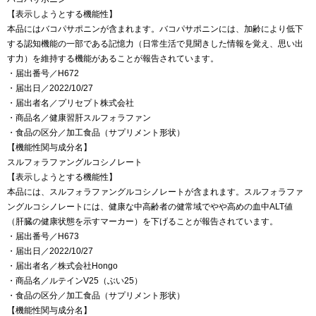
【表示しようとする機能性】
本品にはバコパサポニンが含まれます。バコパサポニンには、加齢により低下
する認知機能の一部である記憶力（日常生活で見聞きした情報を覚え、思い出
す力）を維持する機能があることが報告されています。
・届出番号／H672
・届出日／2022/10/27
・届出者名／プリセプト株式会社
・商品名／健康習肝スルフォラファン
・食品の区分／加工食品（サプリメント形状）
【機能性関与成分名】
スルフォラファングルコシノレート
【表示しようとする機能性】
本品には、スルフォラファングルコシノレートが含まれます。スルフォラファ
ングルコシノレートには、健康な中高齢者の健常域でやや高めの血中ALT値
（肝臓の健康状態を示すマーカー）を下げることが報告されています。
・届出番号／H673
・届出日／2022/10/27
・届出者名／株式会社Hongo
・商品名／ルテインV25（ぶい25）
・食品の区分／加工食品（サプリメント形状）
【機能性関与成分名】