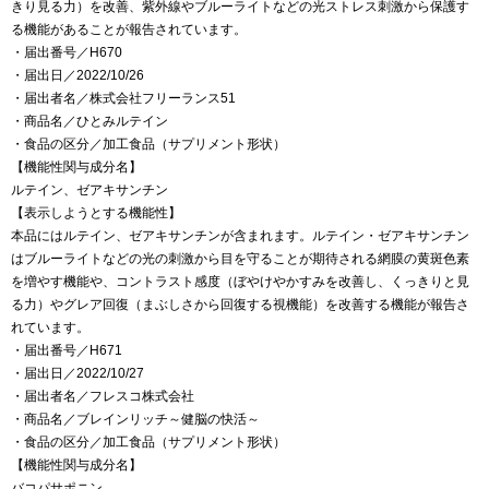
きり見る力）を改善、紫外線やブルーライトなどの光ストレス刺激から保護す
る機能があることが報告されています。
・届出番号／H670
・届出日／2022/10/26
・届出者名／株式会社フリーランス51
・商品名／ひとみルテイン
・食品の区分／加工食品（サプリメント形状）
【機能性関与成分名】
ルテイン、ゼアキサンチン
【表示しようとする機能性】
本品にはルテイン、ゼアキサンチンが含まれます。ルテイン・ゼアキサンチン
はブルーライトなどの光の刺激から目を守ることが期待される網膜の黄斑色素
を増やす機能や、コントラスト感度（ぼやけやかすみを改善し、くっきりと見
る力）やグレア回復（まぶしさから回復する視機能）を改善する機能が報告さ
れています。
・届出番号／H671
・届出日／2022/10/27
・届出者名／フレスコ株式会社
・商品名／ブレインリッチ～健脳の快活～
・食品の区分／加工食品（サプリメント形状）
【機能性関与成分名】
バコパサポニン