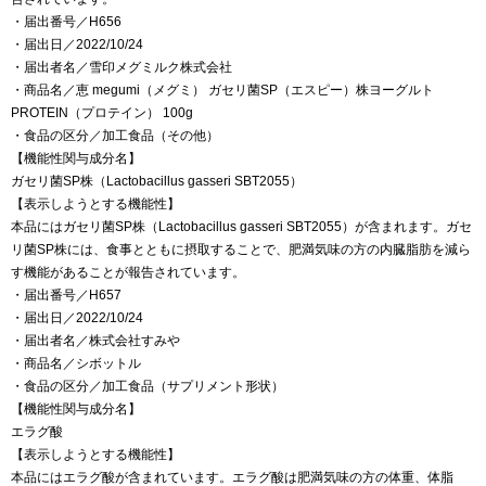
・届出番号／H656
・届出日／2022/10/24
・届出者名／雪印メグミルク株式会社
・商品名／恵 megumi（メグミ） ガセリ菌SP（エスピー）株ヨーグルト
PROTEIN（プロテイン） 100g
・食品の区分／加工食品（その他）
【機能性関与成分名】
ガセリ菌SP株（Lactobacillus gasseri SBT2055）
【表示しようとする機能性】
本品にはガセリ菌SP株（Lactobacillus gasseri SBT2055）が含まれます。ガセ
リ菌SP株には、食事とともに摂取することで、肥満気味の方の内臓脂肪を減ら
す機能があることが報告されています。
・届出番号／H657
・届出日／2022/10/24
・届出者名／株式会社すみや
・商品名／シボットル
・食品の区分／加工食品（サプリメント形状）
【機能性関与成分名】
エラグ酸
【表示しようとする機能性】
本品にはエラグ酸が含まれています。エラグ酸は肥満気味の方の体重、体脂