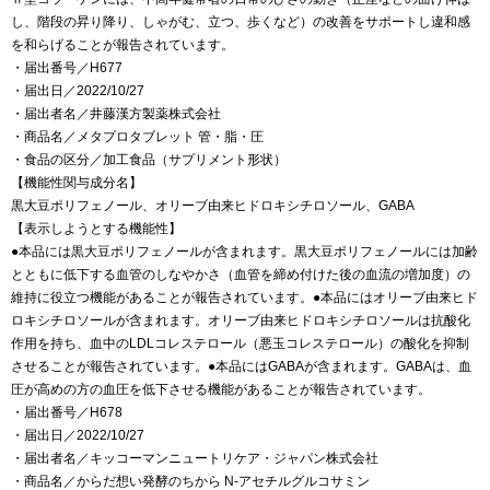
し、階段の昇り降り、しゃがむ、立つ、歩くなど）の改善をサポートし違和感
を和らげることが報告されています。
・届出番号／H677
・届出日／2022/10/27
・届出者名／井藤漢方製薬株式会社
・商品名／メタプロタブレット 管・脂・圧
・食品の区分／加工食品（サプリメント形状）
【機能性関与成分名】
黒大豆ポリフェノール、オリーブ由来ヒドロキシチロソール、GABA
【表示しようとする機能性】
●本品には黒大豆ポリフェノールが含まれます。黒大豆ポリフェノールには加齢
とともに低下する血管のしなやかさ（血管を締め付けた後の血流の増加度）の
維持に役立つ機能があることが報告されています。●本品にはオリーブ由来ヒド
ロキシチロソールが含まれます。オリーブ由来ヒドロキシチロソールは抗酸化
作用を持ち、血中のLDLコレステロール（悪玉コレステロール）の酸化を抑制
させることが報告されています。●本品にはGABAが含まれます。GABAは、血
圧が高めの方の血圧を低下させる機能があることが報告されています。
・届出番号／H678
・届出日／2022/10/27
・届出者名／キッコーマンニュートリケア・ジャパン株式会社
・商品名／からだ想い発酵のちから N-アセチルグルコサミン