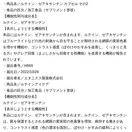
・商品名／ルテイン・ゼアキサンチン カプセル その2
・食品の区分／加工食品（サプリメント形状）
【機能性関与成分名】
ルテイン、ゼアキサンチン
【表示しようとする機能性】
本品にはルテイン、ゼアキサンチンが含まれます。ルテイン、ゼアキサンチン
はブルーライトなどの光の刺激から目を守ることが期待される網膜の黄斑色素
を増やす機能や、コントラスト感度（ぼやけやかすみを改善し、くっきりと見
る力）やグレア回復（まぶしさから回復する視機能）を改善する機能が報告さ
れています。
・届出番号／H669
・届出日／2022/10/26
・届出者名／エタニクス製薬株式会社
・商品名／ルテインアイケア
・食品の区分／加工食品（サプリメント形状）
【機能性関与成分名】
ルテイン・ゼアキサンチン
【表示しようとする機能性】
本品にはルテイン、ゼアキサンチンが含まれます。ルテイン、ゼアキサンチン
は、眼を保護するとされる網膜の黄斑部の色素量を増加、維持する働きがあ
り、コントラスト感度（色の濃淡を識別し、ぼやけ・かすみの緩和によりくっ