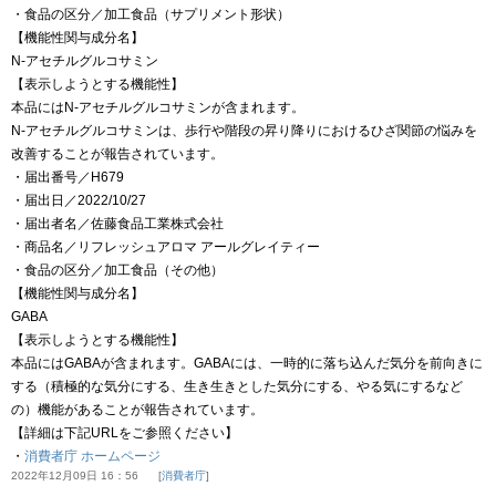
・食品の区分／加工食品（サプリメント形状）
【機能性関与成分名】
N-アセチルグルコサミン
【表示しようとする機能性】
本品にはN-アセチルグルコサミンが含まれます。
N-アセチルグルコサミンは、歩行や階段の昇り降りにおけるひざ関節の悩みを
改善することが報告されています。
・届出番号／H679
・届出日／2022/10/27
・届出者名／佐藤食品工業株式会社
・商品名／リフレッシュアロマ アールグレイティー
・食品の区分／加工食品（その他）
【機能性関与成分名】
GABA
【表示しようとする機能性】
本品にはGABAが含まれます。GABAには、一時的に落ち込んだ気分を前向きに
する（積極的な気分にする、生き生きとした気分にする、やる気にするなど
の）機能があることが報告されています。
【詳細は下記URLをご参照ください】
・
消費者庁 ホームページ
2022年12月09日 16：56
消費者庁