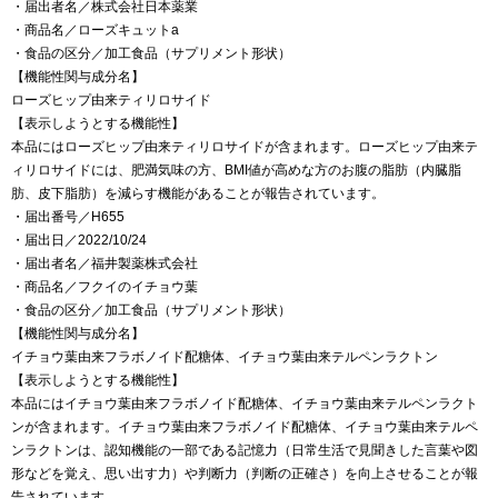
・届出者名／株式会社日本薬業
・商品名／ローズキュットa
・食品の区分／加工食品（サプリメント形状）
【機能性関与成分名】
ローズヒップ由来ティリロサイド
【表示しようとする機能性】
本品にはローズヒップ由来ティリロサイドが含まれます。ローズヒップ由来テ
ィリロサイドには、肥満気味の方、BMI値が高めな方のお腹の脂肪（内臓脂
肪、皮下脂肪）を減らす機能があることが報告されています。
・届出番号／H655
・届出日／2022/10/24
・届出者名／福井製薬株式会社
・商品名／フクイのイチョウ葉
・食品の区分／加工食品（サプリメント形状）
【機能性関与成分名】
イチョウ葉由来フラボノイド配糖体、イチョウ葉由来テルペンラクトン
【表示しようとする機能性】
本品にはイチョウ葉由来フラボノイド配糖体、イチョウ葉由来テルペンラクト
ンが含まれます。イチョウ葉由来フラボノイド配糖体、イチョウ葉由来テルペ
ンラクトンは、認知機能の一部である記憶力（日常生活で見聞きした言葉や図
形などを覚え、思い出す力）や判断力（判断の正確さ）を向上させることが報
告されています。