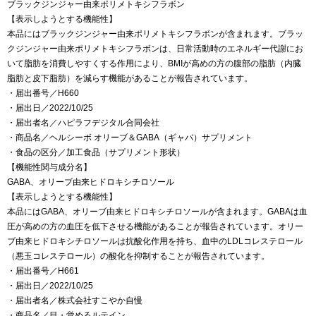
ブラックジンジャー由来ポリメトキシフラボン
【表示しようとする機能性】
本品にはブラックジンジャー由来ポリメトキシフラボンが含まれます。ブラッ
クジンジャー由来ポリメトキシフラボンは、日常活動時のエネルギー代謝にお
いて脂肪を消費しやすくする作用により、BMIが高めの方の腹部の脂肪（内臓
脂肪と皮下脂肪）を減らす機能があることが報告されています。
・届出番号／H660
・届出日／2022/10/25
・届出者名／ハピラフデジタル合同会社
・商品名／ヘルシーボ オリーブ＆GABA（ギャバ）サプリメント
・食品の区分／加工食品（サプリメント形状）
【機能性関与成分名】
GABA、オリーブ由来ヒドロキシチロソール
【表示しようとする機能性】
本品にはGABA、オリーブ由来ヒドロキシチロソールが含まれます。GABAは血
圧が高めの方の血圧を低下させる機能があることが報告されています。オリー
ブ由来ヒドロキシチロソールは抗酸化作用を持ち、血中のLDLコレステロール
（悪玉コレステロール）の酸化を抑制することが報告されています。
・届出番号／H661
・届出日／2022/10/25
・届出者名／株式会社すこやか自慢
・商品名／目・覚めるルテイン