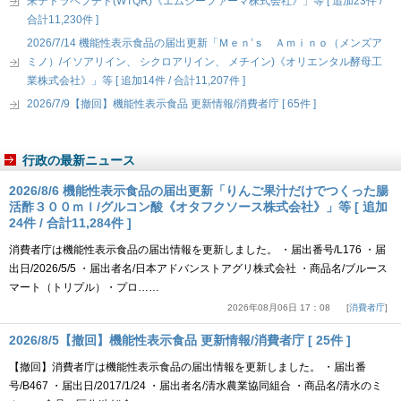
来テトラペプチド(WTQR)《エムジーファーマ株式会社》」等 [ 追加23件 /
合計11,230件 ]
2026/7/14 機能性表示食品の届出更新「Ｍｅｎ’ｓ Ａｍｉｎｏ（メンズア
ミノ）/イソアリイン、 シクロアリイン、 メチイン)《オリエンタル酵母工
業株式会社》」等 [ 追加14件 / 合計11,207件 ]
2026/7/9【撤回】機能性表示食品 更新情報/消費者庁 [ 65件 ]
行政の最新ニュース
2026/8/6 機能性表示食品の届出更新「りんご果汁だけでつくった腸
活酢３００ｍｌ/グルコン酸《オタフクソース株式会社》」等 [ 追加
24件 / 合計11,284件 ]
消費者庁は機能性表示食品の届出情報を更新しました。 ・届出番号/L176 ・届
出日/2026/5/5 ・届出者名/日本アドバンストアグリ株式会社 ・商品名/ブルース
マート（トリプル）・プロ……
2026年08月06日 17：08
消費者庁
2026/8/5【撤回】機能性表示食品 更新情報/消費者庁 [ 25件 ]
【撤回】消費者庁は機能性表示食品の届出情報を更新しました。 ・届出番
号/B467 ・届出日/2017/1/24 ・届出者名/清水農業協同組合 ・商品名/清水のミ