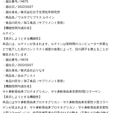
・届出番号／H675
・届出日／2022/10/27
・届出者名／株式会社分子生理化学研究所
・商品名／ワカサプリプラス ルテイン
・食品の区分／加工食品（サプリメント形状）
【機能性関与成分名】
ルテイン
【表示しようとする機能性】
本品には、ルテインが含まれます。ルテインは長時間のコンピューター作業な
どで低下した目のコントラスト感度の改善によって、目の調子を整えることが
報告されています。
・届出番号／H676
・届出日／2022/10/27
・届出者名／株式会社おりなす
・商品名／歩みアシスト
・食品の区分／加工食品（サプリメント形状）
【機能性関与成分名】
サケ鼻軟骨由来プロテオグリカン、サケ鼻軟骨由来非変性II型コラーゲン
【表示しようとする機能性】
本品にはサケ鼻軟骨由来プロテオグリカン・サケ鼻軟骨由来非変性Ⅱ型コラー
ゲンが含まれます。サケ鼻軟骨由来プロテオグリカン・サケ鼻軟骨由来非変性
Ⅱ型コラーゲンには、中高年健常者の日常のひざの動き（正座などの曲げ伸ば