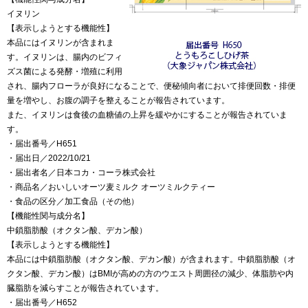
イヌリン
【表示しようとする機能性】
本品にはイヌリンが含まれま
す。イヌリンは、腸内のビフィ
ズス菌による発酵・増殖に利用
され、腸内フローラが良好になることで、便秘傾向者において排便回数・排便
量を増やし、お腹の調子を整えることが報告されています。
また、イヌリンは食後の血糖値の上昇を緩やかにすることが報告されていま
す。
・届出番号／H651
・届出日／2022/10/21
・届出者名／日本コカ・コーラ株式会社
・商品名／おいしいオーツ麦ミルク オーツミルクティー
・食品の区分／加工食品（その他）
【機能性関与成分名】
中鎖脂肪酸（オクタン酸、デカン酸）
【表示しようとする機能性】
本品には中鎖脂肪酸（オクタン酸、デカン酸）が含まれます。中鎖脂肪酸（オ
クタン酸、デカン酸）はBMIが高めの方のウエスト周囲径の減少、体脂肪や内
臓脂肪を減らすことが報告されています。
・届出番号／H652