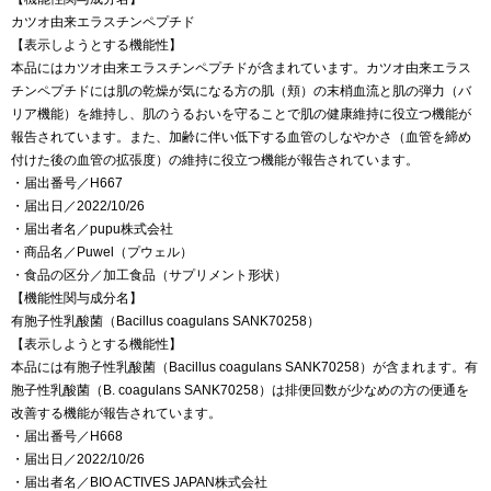
カツオ由来エラスチンペプチド
【表示しようとする機能性】
本品にはカツオ由来エラスチンペプチドが含まれています。カツオ由来エラス
チンペプチドには肌の乾燥が気になる方の肌（頬）の末梢血流と肌の弾力（バ
リア機能）を維持し、肌のうるおいを守ることで肌の健康維持に役立つ機能が
報告されています。また、加齢に伴い低下する血管のしなやかさ（血管を締め
付けた後の血管の拡張度）の維持に役立つ機能が報告されています。
・届出番号／H667
・届出日／2022/10/26
・届出者名／pupu株式会社
・商品名／Puwel（プウェル）
・食品の区分／加工食品（サプリメント形状）
【機能性関与成分名】
有胞子性乳酸菌（Bacillus coagulans SANK70258）
【表示しようとする機能性】
本品には有胞子性乳酸菌（Bacillus coagulans SANK70258）が含まれます。有
胞子性乳酸菌（B. coagulans SANK70258）は排便回数が少なめの方の便通を
改善する機能が報告されています。
・届出番号／H668
・届出日／2022/10/26
・届出者名／BIO ACTIVES JAPAN株式会社