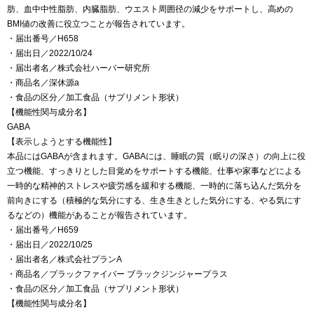
肪、血中中性脂肪、内臓脂肪、ウエスト周囲径の減少をサポートし、高めの
BMI値の改善に役立つことが報告されています。
・届出番号／H658
・届出日／2022/10/24
・届出者名／株式会社ハーバー研究所
・商品名／深休源a
・食品の区分／加工食品（サプリメント形状）
【機能性関与成分名】
GABA
【表示しようとする機能性】
本品にはGABAが含まれます。GABAには、睡眠の質（眠りの深さ）の向上に役
立つ機能、すっきりとした目覚めをサポートする機能、仕事や家事などによる
一時的な精神的ストレスや疲労感を緩和する機能、一時的に落ち込んだ気分を
前向きにする（積極的な気分にする、生き生きとした気分にする、やる気にす
るなどの）機能があることが報告されています。
・届出番号／H659
・届出日／2022/10/25
・届出者名／株式会社プランA
・商品名／ブラックファイバー ブラックジンジャープラス
・食品の区分／加工食品（サプリメント形状）
【機能性関与成分名】