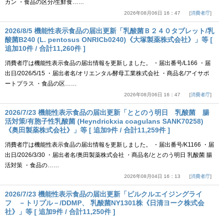
カン ・食品の区分/生鮮食……
2026年08月06日 16：47
消費者庁
2026/8/5 機能性表示食品の届出更新「乳酸菌Ｂ２４０タブレット/乳
酸菌B240 (L. pentosus ONRICb0240)《大塚製薬株式会社》」等 [
追加10件 / 合計11,260件 ]
消費者庁は機能性表示食品の届出情報を更新しました。 ・届出番号/L166 ・届
出日/2026/5/15 ・届出者名/オリエンタル酵母工業株式会社 ・商品名/アイサポ
ートプラス ・食品の区……
2026年08月06日 16：47
消費者庁
2026/7/23 機能性表示食品の届出更新「ととのう明日 乳酸菌 腸
活対策/有胞子性乳酸菌 (Heyndrickxia coagulans SANK70258)
《奥田製薬株式会社》」等 [ 追加9件 / 合計11,259件 ]
消費者庁は機能性表示食品の届出情報を更新しました。 ・届出番号/K1166 ・届
出日/2026/3/30 ・届出者名/奥田製薬株式会社 ・商品名/ととのう明日 乳酸菌 腸
活対策 ・食品の……
2026年08月04日 16：13
消費者庁
2026/7/23 機能性表示食品の届出更新「ピルクルエイジングライ
フ －トリプル－/DDMP、 乳酸菌NY1301株《日清ヨーク株式会
社》」等 [ 追加9件 / 合計11,250件 ]