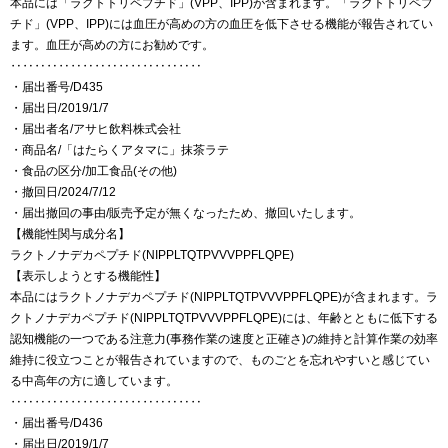
本品には「ラクトトリペプチド」(VPP、IPP)が含まれます。「ラクトトリペプ
チド」(VPP、IPP)には血圧が高めの方の血圧を低下させる機能が報告されてい
ます。血圧が高めの方にお勧めです。
‥‥‥‥‥‥‥‥‥‥‥‥‥‥‥‥
・届出番号/D435
・届出日/2019/1/7
・届出者名/アサヒ飲料株式会社
・商品名/「はたらくアタマに」抹茶ラテ
・食品の区分/加工食品(その他)
・撤回日/2024/7/12
・届出撤回の事由/販売予定が無くなったため、撤回いたします。
【機能性関与成分名】
ラクトノナデカペプチド(NIPPLTQTPVVVPPFLQPE)
【表示しようとする機能性】
本品にはラクトノナデカペプチド(NIPPLTQTPVVVPPFLQPE)が含まれます。ラ
クトノナデカペプチド(NIPPLTQTPVVVPPFLQPE)には、年齢とともに低下する
認知機能の一つである注意力(事務作業の速度と正確さ)の維持と計算作業の効率
維持に役立つことが報告されていますので、ものごとを忘れやすいと感じてい
る中高年の方に適しています。
‥‥‥‥‥‥‥‥‥‥‥‥‥‥‥‥
・届出番号/D436
・届出日/2019/1/7