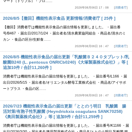
マート（トリプル）・プロ……
2026年08月06日 17：08
消費者庁
2026/8/5【撤回】機能性表示食品 更新情報/消費者庁 [ 25件 ]
【撤回】消費者庁は機能性表示食品の届出情報を更新しました。 ・届出番
号/B467 ・届出日/2017/1/24 ・届出者名/清水農業協同組合 ・商品名/清水のミ
カン ・食品の区分/生鮮食……
2026年08月06日 16：47
消費者庁
2026/8/5 機能性表示食品の届出更新「乳酸菌Ｂ２４０タブレット/乳
酸菌B240 (L. pentosus ONRICb0240)《大塚製薬株式会社》」等 [
追加10件 / 合計11,260件 ]
消費者庁は機能性表示食品の届出情報を更新しました。 ・届出番号/L166 ・届
出日/2026/5/15 ・届出者名/オリエンタル酵母工業株式会社 ・商品名/アイサポ
ートプラス ・食品の区……
2026年08月06日 16：47
消費者庁
2026/7/23 機能性表示食品の届出更新「ととのう明日 乳酸菌 腸
活対策/有胞子性乳酸菌 (Heyndrickxia coagulans SANK70258)
《奥田製薬株式会社》」等 [ 追加9件 / 合計11,259件 ]
消費者庁は機能性表示食品の届出情報を更新しました。 ・届出番号/K1166 ・届
出日/2026/3/30 ・届出者名/奥田製薬株式会社 ・商品名/ととのう明日 乳酸菌 腸