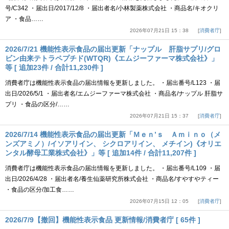
号/C342 ・届出日/2017/12/8 ・届出者名/小林製薬株式会社 ・商品名/キオクリ
ア ・食品……
2026年07月21日 15：38
消費者庁
2026/7/21 機能性表示食品の届出更新「ナップル 肝脂サプリ/グロ
ビン由来テトラペプチド(WTQR)《エムジーファーマ株式会社》」
等 [ 追加23件 / 合計11,230件 ]
消費者庁は機能性表示食品の届出情報を更新しました。 ・届出番号/L123 ・届
出日/2026/5/1 ・届出者名/エムジーファーマ株式会社 ・商品名/ナップル 肝脂サ
プリ ・食品の区分/……
2026年07月21日 15：37
消費者庁
2026/7/14 機能性表示食品の届出更新「Ｍｅｎ’ｓ Ａｍｉｎｏ（メ
ンズアミノ）/イソアリイン、 シクロアリイン、 メチイン)《オリエ
ンタル酵母工業株式会社》」等 [ 追加14件 / 合計11,207件 ]
消費者庁は機能性表示食品の届出情報を更新しました。 ・届出番号/L109 ・届
出日/2026/4/28 ・届出者名/養生仙薬研究所株式会社 ・商品名/すやすやティー
・食品の区分/加工食……
2026年07月15日 12：05
消費者庁
2026/7/9【撤回】機能性表示食品 更新情報/消費者庁 [ 65件 ]