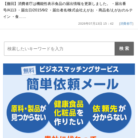
【撤回】消費者庁は機能性表示食品の届出情報を更新しました。 ・届出番
号/A113 ・届出日/2015/9/2 ・届出者名/株式会社えがお ・商品名/えがおのルテ
イン ・食……
2026年07月13日 15：42
消費者庁