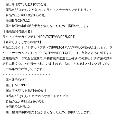
・届出者名/アサヒ飲料株式会社
・商品名/「はたらくアタマに」ラクトノナデカペプチドドリンク
・食品の区分/加工食品(その他)
・撤回日/2024/7/12
・届出撤回の事由/販売予定が無くなったため、撤回いたします。
【機能性関与成分名】
ラクトノナデカペプチド(NIPPLTQTPVVVPPFLQPE)
【表示しようとする機能性】
本品にはラクトノナデカペプチド(NIPPLTQTPVVVPPFLQPE)が含まれます。ラ
クトノナデカペプチド(NIPPLTQTPVVVPPFLQPE)には、年齢とともに低下する
認知機能の一つである注意力(事務作業の速度と正確さ)の維持と計算作業の効率
維持に役立つことが報告されていますので、ものごとを忘れやすいと感じてい
る中高年の方に適しています。
‥‥‥‥‥‥‥‥‥‥‥‥‥‥‥‥
・届出番号/D450
・届出日/2019/1/11
・届出者名/アサヒ飲料株式会社
・商品名/「はたらくアタマに/サポートカルピス」
・食品の区分/加工食品(その他)
・撤回日/2024/7/12
・届出撤回の事由/販売予定が無くなったため、撤回いたします。