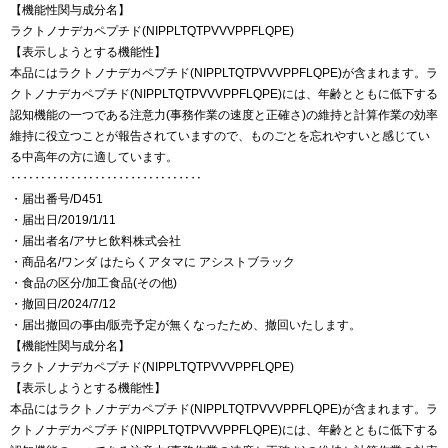
【機能性関与成分名】
ラクトノナデカペプチド(NIPPLTQTPVVVPPFLQPE)
【表示しようとする機能性】
本品にはラクトノナデカペプチド(NIPPLTQTPVVVPPFLQPE)が含まれます。ラ
クトノナデカペプチド(NIPPLTQTPVVVPPFLQPE)には、年齢とともに低下する
認知機能の一つである注意力(事務作業の速度と正確さ)の維持と計算作業の効率
維持に役立つことが報告されていますので、ものごとを忘れやすいと感じてい
る中高年の方に適しています。
‥‥‥‥‥‥‥‥‥‥‥‥‥‥‥‥
・届出番号/D451
・届出日/2019/1/11
・届出者名/アサヒ飲料株式会社
・商品名/ワンダ はたらくアタマに アシストブラック
・食品の区分/加工食品(その他)
・撤回日/2024/7/12
・届出撤回の事由/販売予定が無くなったため、撤回いたします。
【機能性関与成分名】
ラクトノナデカペプチド(NIPPLTQTPVVVPPFLQPE)
【表示しようとする機能性】
本品にはラクトノナデカペプチド(NIPPLTQTPVVVPPFLQPE)が含まれます。ラ
クトノナデカペプチド(NIPPLTQTPVVVPPFLQPE)には、年齢とともに低下する