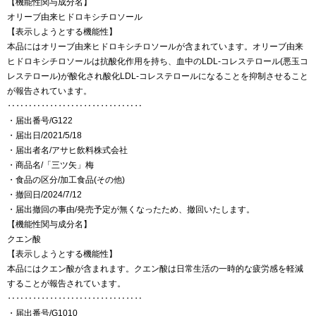
【機能性関与成分名】
オリーブ由来ヒドロキシチロソール
【表示しようとする機能性】
本品にはオリーブ由来ヒドロキシチロソールが含まれています。オリーブ由来
ヒドロキシチロソールは抗酸化作用を持ち、血中のLDL-コレステロール(悪玉コ
レステロール)が酸化され酸化LDL-コレステロールになることを抑制させること
が報告されています。
‥‥‥‥‥‥‥‥‥‥‥‥‥‥‥‥
・届出番号/G122
・届出日/2021/5/18
・届出者名/アサヒ飲料株式会社
・商品名/「三ツ矢」梅
・食品の区分/加工食品(その他)
・撤回日/2024/7/12
・届出撤回の事由/発売予定が無くなったため、撤回いたします。
【機能性関与成分名】
クエン酸
【表示しようとする機能性】
本品にはクエン酸が含まれます。クエン酸は日常生活の一時的な疲労感を軽減
することが報告されています。
‥‥‥‥‥‥‥‥‥‥‥‥‥‥‥‥
・届出番号/G1010