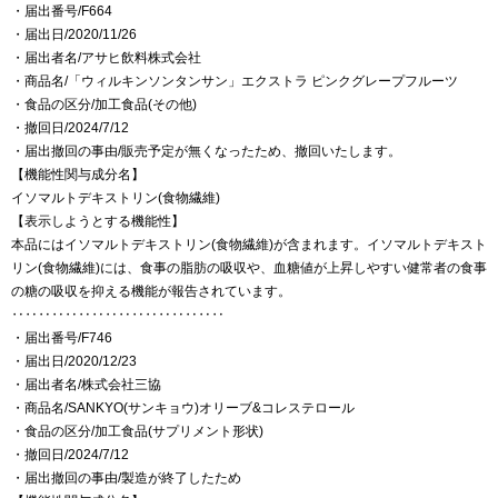
・届出番号/F664
・届出日/2020/11/26
・届出者名/アサヒ飲料株式会社
・商品名/「ウィルキンソンタンサン」エクストラ ピンクグレープフルーツ
・食品の区分/加工食品(その他)
・撤回日/2024/7/12
・届出撤回の事由/販売予定が無くなったため、撤回いたします。
【機能性関与成分名】
イソマルトデキストリン(食物繊維)
【表示しようとする機能性】
本品にはイソマルトデキストリン(食物繊維)が含まれます。イソマルトデキスト
リン(食物繊維)には、食事の脂肪の吸収や、血糖値が上昇しやすい健常者の食事
の糖の吸収を抑える機能が報告されています。
‥‥‥‥‥‥‥‥‥‥‥‥‥‥‥‥
・届出番号/F746
・届出日/2020/12/23
・届出者名/株式会社三協
・商品名/SANKYO(サンキョウ)オリーブ&コレステロール
・食品の区分/加工食品(サプリメント形状)
・撤回日/2024/7/12
・届出撤回の事由/製造が終了したため