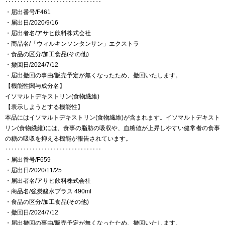
‥‥‥‥‥‥‥‥‥‥‥‥‥‥‥‥
・届出番号/F461
・届出日/2020/9/16
・届出者名/アサヒ飲料株式会社
・商品名/「ウィルキンソンタンサン」エクストラ
・食品の区分/加工食品(その他)
・撤回日/2024/7/12
・届出撤回の事由/販売予定が無くなったため、撤回いたします。
【機能性関与成分名】
イソマルトデキストリン(食物繊維)
【表示しようとする機能性】
本品にはイソマルトデキストリン(食物繊維)が含まれます。イソマルトデキスト
リン(食物繊維)には、食事の脂肪の吸収や、血糖値が上昇しやすい健常者の食事
の糖の吸収を抑える機能が報告されています。
‥‥‥‥‥‥‥‥‥‥‥‥‥‥‥‥
・届出番号/F659
・届出日/2020/11/25
・届出者名/アサヒ飲料株式会社
・商品名/強炭酸水プラス 490ml
・食品の区分/加工食品(その他)
・撤回日/2024/7/12
・届出撤回の事由/販売予定が無くなったため、撤回いたします。