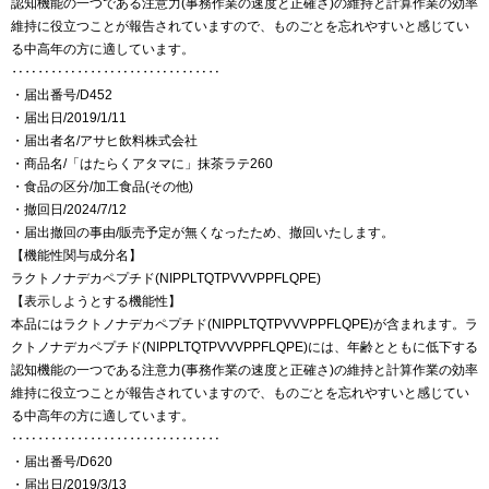
認知機能の一つである注意力(事務作業の速度と正確さ)の維持と計算作業の効率
維持に役立つことが報告されていますので、ものごとを忘れやすいと感じてい
る中高年の方に適しています。
‥‥‥‥‥‥‥‥‥‥‥‥‥‥‥‥
・届出番号/D452
・届出日/2019/1/11
・届出者名/アサヒ飲料株式会社
・商品名/「はたらくアタマに」抹茶ラテ260
・食品の区分/加工食品(その他)
・撤回日/2024/7/12
・届出撤回の事由/販売予定が無くなったため、撤回いたします。
【機能性関与成分名】
ラクトノナデカペプチド(NIPPLTQTPVVVPPFLQPE)
【表示しようとする機能性】
本品にはラクトノナデカペプチド(NIPPLTQTPVVVPPFLQPE)が含まれます。ラ
クトノナデカペプチド(NIPPLTQTPVVVPPFLQPE)には、年齢とともに低下する
認知機能の一つである注意力(事務作業の速度と正確さ)の維持と計算作業の効率
維持に役立つことが報告されていますので、ものごとを忘れやすいと感じてい
る中高年の方に適しています。
‥‥‥‥‥‥‥‥‥‥‥‥‥‥‥‥
・届出番号/D620
・届出日/2019/3/13