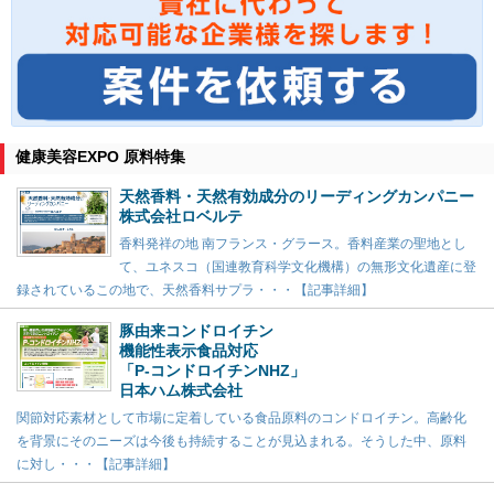
健康美容EXPO 原料特集
天然香料・天然有効成分のリーディングカンパニー
株式会社ロベルテ
香料発祥の地 南フランス・グラース。香料産業の聖地とし
て、ユネスコ（国連教育科学文化機構）の無形文化遺産に登
録されているこの地で、天然香料サプラ・・・【記事詳細】
豚由来コンドロイチン
機能性表示食品対応
「P-コンドロイチンNHZ」
日本ハム株式会社
関節対応素材として市場に定着している食品原料のコンドロイチン。高齢化
を背景にそのニーズは今後も持続することが見込まれる。そうした中、原料
に対し・・・【記事詳細】