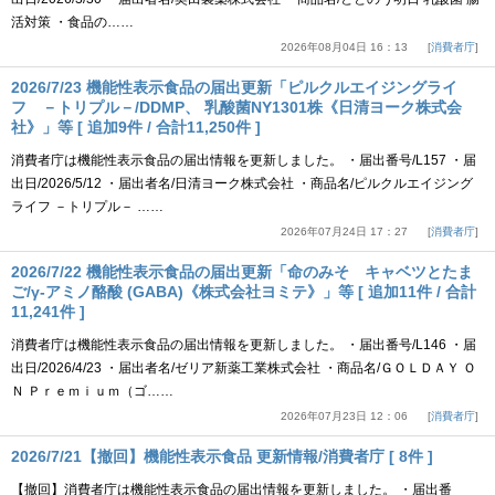
活対策 ・食品の……
2026年08月04日 16：13
消費者庁
2026/7/23 機能性表示食品の届出更新「ピルクルエイジングライ
フ －トリプル－/DDMP、 乳酸菌NY1301株《日清ヨーク株式会
社》」等 [ 追加9件 / 合計11,250件 ]
消費者庁は機能性表示食品の届出情報を更新しました。 ・届出番号/L157 ・届
出日/2026/5/12 ・届出者名/日清ヨーク株式会社 ・商品名/ピルクルエイジング
ライフ －トリプル－ ……
2026年07月24日 17：27
消費者庁
2026/7/22 機能性表示食品の届出更新「命のみそ キャベツとたま
ご/γ-アミノ酪酸 (GABA)《株式会社ヨミテ》」等 [ 追加11件 / 合計
11,241件 ]
消費者庁は機能性表示食品の届出情報を更新しました。 ・届出番号/L146 ・届
出日/2026/4/23 ・届出者名/ゼリア新薬工業株式会社 ・商品名/ＧＯＬＤＡＹ Ｏ
Ｎ Ｐｒｅｍｉｕｍ（ゴ……
2026年07月23日 12：06
消費者庁
2026/7/21【撤回】機能性表示食品 更新情報/消費者庁 [ 8件 ]
【撤回】消費者庁は機能性表示食品の届出情報を更新しました。 ・届出番