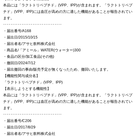
本品には「ラクトトリペプチド」(VPP、IPP)が含まれます。「ラクトトリペプ
チド」(VPP、IPP)には血圧が高めの方に適した機能があることが報告されてい
ます。
‥‥‥‥‥‥‥‥‥‥‥‥‥‥‥‥
・届出番号/A168
・届出日/2015/10/15
・届出者名/アサヒ飲料株式会社
・商品名/「アミール」WATER(ウォーター)300
・食品の区分/加工食品(その他)
・撤回日/2024/7/12
・届出撤回の事由/販売予定が無くなったため、撤回いたします。
【機能性関与成分名】
「ラクトトリペプチド」(VPP、IPP)
【表示しようとする機能性】
本品には「ラクトトリペプチド」(VPP、IPP)が含まれます。「ラクトトリペプ
チド」(VPP、IPP)には血圧が高めの方に適した機能があることが報告されてい
ます。
‥‥‥‥‥‥‥‥‥‥‥‥‥‥‥‥
・届出番号/C206
・届出日/2017/8/29
・届出者名/アサヒ飲料株式会社