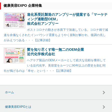
健康美容EXPO 企業特集
進化系受託製造のアンプリーが提案する「マーケテ
ィング連動型OEM」
株式会社アンプリー
ポストコロナの動きが水面下で加速している。コロナ禍で減
速を余儀なくされたインバウンド需要もようやく規制が解かれ、復調の兆し
がみえつつある・・・【記事詳細】
髪を知り尽くす唯一無二のOEM企業
近代化学株式会社
ヘアケア製品のOEMメーカーとして絶大な信頼を獲得して
いる近代化学。美容室をルーツに90年以上の歴史を刻む同
社が掲げるのは「幸せ」という・・・【記事詳細】
ホーム
健康美容EXPOとは