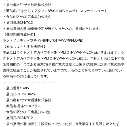
・届出者名/アサヒ飲料株式会社
・商品名/「はたらくアタマに/Welch’s(ウェルチ)」スマートスタート
・食品の区分/加工食品(その他)
・撤回日/2024/7/12
・届出撤回の事由/販売予定が無くなったため、撤回いたします。
【機能性関与成分名】
ラクトノナデカペプチド(NIPPLTQTPVVVPPFLQPE)
【表示しようとする機能性】
本品にはラクトノナデカペプチド(NIPPLTQTPVVVPPFLQPE)が含まれます。ラ
クトノナデカペプチド(NIPPLTQTPVVVPPFLQPE)には、年齢とともに低下する
認知機能の一つである注意力(事務作業の速度と正確さ)の維持と計算作業の効率
維持に役立つことが報告されていますので、ものごとを忘れやすいと感じてい
る中高年の方に適しています。
‥‥‥‥‥‥‥‥‥‥‥‥‥‥‥‥
・届出番号/E495
・届出日/2019/10/25
・届出者名/ヤマサ醤油株式会社
・商品名/昆布つゆプラス
・食品の区分/加工食品(その他)
・撤回日/2024/7/12
・届出撤回の事由/長らく販売休止中だったが、今後販売する見通しが立たず、