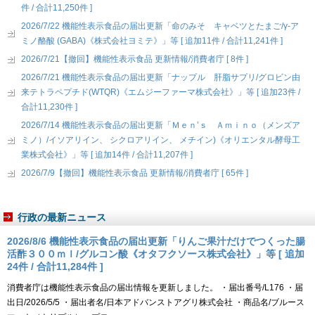
件 / 合計11,250件 ]
2026/7/22 機能性表示食品の届出更新「命のみそ キャベツとたまご/γ-ア
ミノ酪酸 (GABA)《株式会社ヨミテ》」等 [ 追加11件 / 合計11,241件 ]
2026/7/21【撤回】機能性表示食品 更新情報/消費者庁 [ 8件 ]
2026/7/21 機能性表示食品の届出更新「ナップル 肝脂サプリ/グロビン由
来テトラペプチド(WTQR)《エムジーファーマ株式会社》」等 [ 追加23件 /
合計11,230件 ]
2026/7/14 機能性表示食品の届出更新「Ｍｅｎ’ｓ Ａｍｉｎｏ（メンズア
ミノ）/イソアリイン、 シクロアリイン、 メチイン)《オリエンタル酵母工
業株式会社》」等 [ 追加14件 / 合計11,207件 ]
2026/7/9【撤回】機能性表示食品 更新情報/消費者庁 [ 65件 ]
行政の最新ニュース
2026/8/6 機能性表示食品の届出更新「りんご果汁だけでつくった腸
活酢３００ｍｌ/グルコン酸《オタフクソース株式会社》」等 [ 追加
24件 / 合計11,284件 ]
消費者庁は機能性表示食品の届出情報を更新しました。 ・届出番号/L176 ・届
出日/2026/5/5 ・届出者名/日本アドバンストアグリ株式会社 ・商品名/ブルース