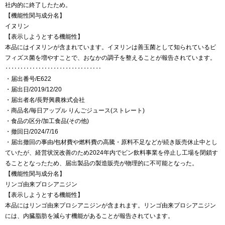
社内的に終了したため。
【機能性関与成分名】
イヌリン
【表示しようとする機能性】
本品にはイヌリンが含まれています。イヌリンは善玉菌として知られているビ
フィズス菌を増やすことで、おなかの調子を整えることが報告されています。
‥‥‥‥‥‥‥‥‥‥‥‥‥‥‥‥
・届出番号/E622
・届出日/2019/12/20
・届出者名/長野興農株式会社
・商品名/毎日アップル りんごジュース(ストレート)
・食品の区分/加工食品(その他)
・撤回日/2024/7/16
・届出撤回の事由/包材費や燃料費の高騰・原料不足などが続き販売休止中とし
ていたが、経営状況改善のため2024年内でビン飲料事業を停止し工場を閉鎖す
ることとなったため、届出製品の製造販売が物理的に不可能となった。
【機能性関与成分名】
リンゴ由来プロシアニジン
【表示しようとする機能性】
本品にはリンゴ由来プロシアニジンが含まれます。リンゴ由来プロシアニジン
には、内臓脂肪を減らす機能があることが報告されています。