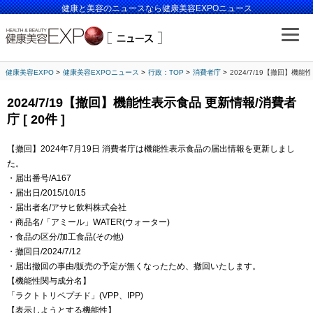
健康と美容のニュースなら健康美容EXPOニュース
健康美容EXPO
健康美容EXPOニュース
行政：TOP
消費者庁
2024/7/19【撤回】機能性
2024/7/19【撤回】機能性表示食品 更新情報/消費者
庁 [ 20件 ]
【撤回】2024年7月19日 消費者庁は機能性表示食品の届出情報を更新しまし
た。
・届出番号/A167
・届出日/2015/10/15
・届出者名/アサヒ飲料株式会社
・商品名/「アミール」WATER(ウォーター)
・食品の区分/加工食品(その他)
・撤回日/2024/7/12
・届出撤回の事由/販売の予定が無くなったため、撤回いたします。
【機能性関与成分名】
「ラクトトリペプチド」(VPP、IPP)
【表示しようとする機能性】