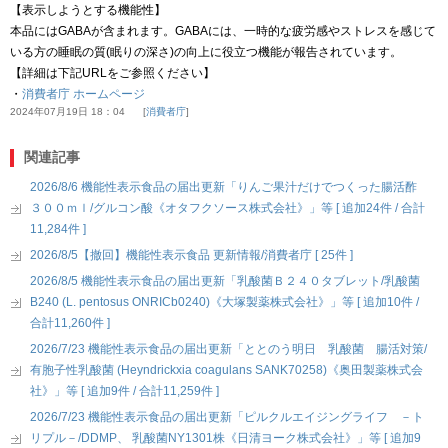
【表示しようとする機能性】
本品にはGABAが含まれます。GABAには、一時的な疲労感やストレスを感じて
いる方の睡眠の質(眠りの深さ)の向上に役立つ機能が報告されています。
【詳細は下記URLをご参照ください】
・
消費者庁 ホームページ
2024年07月19日 18：04
消費者庁
関連記事
2026/8/6 機能性表示食品の届出更新「りんご果汁だけでつくった腸活酢
３００ｍｌ/グルコン酸《オタフクソース株式会社》」等 [ 追加24件 / 合計
11,284件 ]
2026/8/5【撤回】機能性表示食品 更新情報/消費者庁 [ 25件 ]
2026/8/5 機能性表示食品の届出更新「乳酸菌Ｂ２４０タブレット/乳酸菌
B240 (L. pentosus ONRICb0240)《大塚製薬株式会社》」等 [ 追加10件 /
合計11,260件 ]
2026/7/23 機能性表示食品の届出更新「ととのう明日 乳酸菌 腸活対策/
有胞子性乳酸菌 (Heyndrickxia coagulans SANK70258)《奥田製薬株式会
社》」等 [ 追加9件 / 合計11,259件 ]
2026/7/23 機能性表示食品の届出更新「ピルクルエイジングライフ －ト
リプル－/DDMP、 乳酸菌NY1301株《日清ヨーク株式会社》」等 [ 追加9