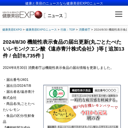
健康と美容のニュースなら健康美容EXPOニュース
健康美容EXPO
健康美容EXPOニュース
行政：TOP
消費者庁
2024/8/30 機能性表示
2024/8/30 機能性表示食品の届出更新(丸ごとたべた
いレモン/クエン酸《遠赤青汁株式会社》)等 [ 追加13
件 / 合計8,735件 ]
2024年8月30日 消費者庁は機能性表示食品の届出情報を更新しました。
・届出番号/J401
・届出日/2024/7/8
・届出者名/遠赤青汁
株式会社
・商品名/丸ごとたべ
たいレモン
・食品の区分/生鮮食
品
【機能性関与成分