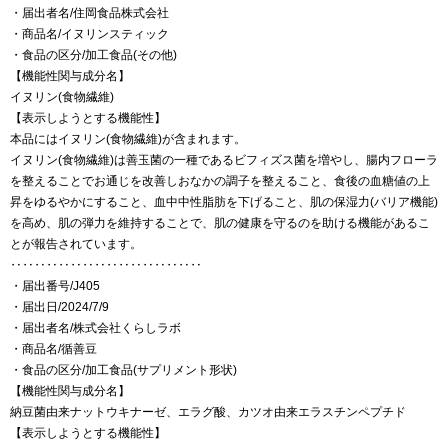
・届出者名/住岡食品株式会社
・商品名/イヌリンスティック
・食品の区分/加工食品(その他)
【機能性関与成分名】
イヌリン(食物繊維)
【表示しようとする機能性】
本品にはイヌリン(食物繊維)が含まれます。
イヌリン(食物繊維)は善玉菌の一種であるビフィズス菌を増やし、腸内フローラ
を整えることでお通じを改善しおなかの調子を整えること、食後の血糖値の上
昇をゆるやかにすること、血中中性脂肪を下げること、肌の保湿力(バリア機能)
を高め、肌の弾力を維持することで、肌の健康を守るのを助ける機能があるこ
とが報告されています。
‥‥‥‥‥‥‥‥‥‥‥‥‥‥‥‥
・届出番号/J405
・届出日/2024/7/9
・届出者名/株式会社くらしラボ
・商品名/循善豆
・食品の区分/加工食品(サプリメント形状)
【機能性関与成分名】
納豆菌由来ナットウキナーゼ、エラグ酸、カツオ由来エラスチンペプチド
【表示しようとする機能性】