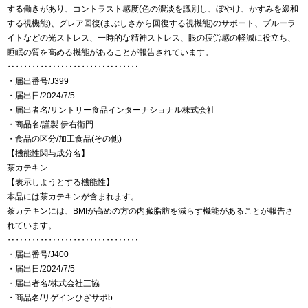
する働きがあり、コントラスト感度(色の濃淡を識別し、ぼやけ、かすみを緩和
する視機能)、グレア回復(まぶしさから回復する視機能)のサポート、ブルーラ
イトなどの光ストレス、一時的な精神ストレス、眼の疲労感の軽減に役立ち、
睡眠の質を高める機能があることが報告されています。
‥‥‥‥‥‥‥‥‥‥‥‥‥‥‥‥
・届出番号/J399
・届出日/2024/7/5
・届出者名/サントリー食品インターナショナル株式会社
・商品名/謹製 伊右衛門
・食品の区分/加工食品(その他)
【機能性関与成分名】
茶カテキン
【表示しようとする機能性】
本品には茶カテキンが含まれます。
茶カテキンには、BMIが高めの方の内臓脂肪を減らす機能があることが報告さ
れています。
‥‥‥‥‥‥‥‥‥‥‥‥‥‥‥‥
・届出番号/J400
・届出日/2024/7/5
・届出者名/株式会社三協
・商品名/リゲインひざサポb