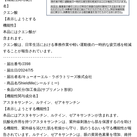
名】
クエン酸
【表示しようとする
機能性】
本品にはクエン酸が
含まれます。
クエン酸は、日常生活における事務作業や軽い運動後の一時的な疲労感を軽減
することが報告されています。
‥‥‥‥‥‥‥‥‥‥‥‥‥‥‥‥
・届出番号/J398
・届出日/2024/7/5
・届出者名/キューオーエル・ラボラトリーズ株式会社
・商品名/ShieldMe(シールドミー)
・食品の区分/加工食品(サプリメント形状)
【機能性関与成分名】
アスタキサンチン、ルテイン、ゼアキサンチン
【表示しようとする機能性】
本品にはアスタキサンチン、ルテイン、ゼアキサンチンが含まれます。
抗酸化作用を持つアスタキサンチンは、紫外線刺激から肌を保護するのを助け
る機能性、紫外線を浴びた肌を乾燥から守り、肌のうるおいを守る機能性が報
告されています。ルテイン、ゼアキサンチンは、眼の黄斑色素量を増加、維持