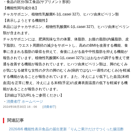
・食品の区分/加工食品(サプリメント形状)
【機能性関与成分名】
チャカサポニン、植物性乳酸菌K-1(L.casei 327)、ヒハツ由来ピペリン類
【表示しようとする機能性】
本品にはチャカサポニン、植物性乳酸菌K-1(L.casei 327)、ヒハツ由来ピペリン
類が含まれます。
チャカサポニンには、肥満気味な方の体重、体脂肪、お腹の脂肪(内臓脂肪、皮
下脂肪)、ウエスト周囲径の減少をサポートし、高めのBMIを改善する機能、食
事に含まれる脂肪の吸収を抑えて、食後に上がる血中中性脂肪を抑える機能が
報告されています。植物性乳酸菌K-1(L.casei 327)にはおなかの調子を整えて便
通を改善する機能が報告されています。ヒハツ由来ピペリン類は、脚のむくみ
が気になる健常な女性の夕方の脚のむくみ(病的ではない一過性のむくみ)を軽減
する機能があることが報告されています。また、冷えにより低下した血流(末梢
血流)を正常に整え、冷えによる末梢(手足)の皮膚表面温度の低下を軽減する機
能があることが報告されています。
【詳細は下記URLをご参照ください】
・
消費者庁 ホームページ
2024年08月30日 16：06
消費者庁
関連記事
2026/8/6 機能性表示食品の届出更新「りんご果汁だけでつくった腸活酢