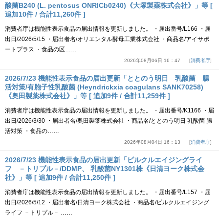
酸菌B240 (L. pentosus ONRICb0240)《大塚製薬株式会社》」等 [
追加10件 / 合計11,260件 ]
消費者庁は機能性表示食品の届出情報を更新しました。 ・届出番号/L166 ・届
出日/2026/5/15 ・届出者名/オリエンタル酵母工業株式会社 ・商品名/アイサポ
ートプラス ・食品の区……
2026年08月06日 16：47
消費者庁
2026/7/23 機能性表示食品の届出更新「ととのう明日 乳酸菌 腸
活対策/有胞子性乳酸菌 (Heyndrickxia coagulans SANK70258)
《奥田製薬株式会社》」等 [ 追加9件 / 合計11,259件 ]
消費者庁は機能性表示食品の届出情報を更新しました。 ・届出番号/K1166 ・届
出日/2026/3/30 ・届出者名/奥田製薬株式会社 ・商品名/ととのう明日 乳酸菌 腸
活対策 ・食品の……
2026年08月04日 16：13
消費者庁
2026/7/23 機能性表示食品の届出更新「ピルクルエイジングライ
フ －トリプル－/DDMP、 乳酸菌NY1301株《日清ヨーク株式会
社》」等 [ 追加9件 / 合計11,250件 ]
消費者庁は機能性表示食品の届出情報を更新しました。 ・届出番号/L157 ・届
出日/2026/5/12 ・届出者名/日清ヨーク株式会社 ・商品名/ピルクルエイジング
ライフ －トリプル－ ……