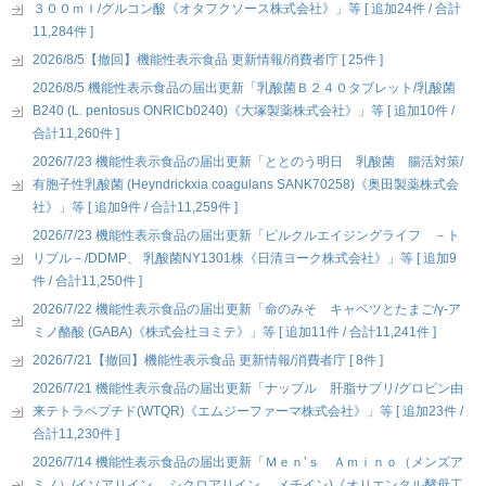
３００ｍｌ/グルコン酸《オタフクソース株式会社》」等 [ 追加24件 / 合計
11,284件 ]
2026/8/5【撤回】機能性表示食品 更新情報/消費者庁 [ 25件 ]
2026/8/5 機能性表示食品の届出更新「乳酸菌Ｂ２４０タブレット/乳酸菌
B240 (L. pentosus ONRICb0240)《大塚製薬株式会社》」等 [ 追加10件 /
合計11,260件 ]
2026/7/23 機能性表示食品の届出更新「ととのう明日 乳酸菌 腸活対策/
有胞子性乳酸菌 (Heyndrickxia coagulans SANK70258)《奥田製薬株式会
社》」等 [ 追加9件 / 合計11,259件 ]
2026/7/23 機能性表示食品の届出更新「ピルクルエイジングライフ －ト
リプル－/DDMP、 乳酸菌NY1301株《日清ヨーク株式会社》」等 [ 追加9
件 / 合計11,250件 ]
2026/7/22 機能性表示食品の届出更新「命のみそ キャベツとたまご/γ-ア
ミノ酪酸 (GABA)《株式会社ヨミテ》」等 [ 追加11件 / 合計11,241件 ]
2026/7/21【撤回】機能性表示食品 更新情報/消費者庁 [ 8件 ]
2026/7/21 機能性表示食品の届出更新「ナップル 肝脂サプリ/グロビン由
来テトラペプチド(WTQR)《エムジーファーマ株式会社》」等 [ 追加23件 /
合計11,230件 ]
2026/7/14 機能性表示食品の届出更新「Ｍｅｎ’ｓ Ａｍｉｎｏ（メンズア
ミノ）/イソアリイン、 シクロアリイン、 メチイン)《オリエンタル酵母工