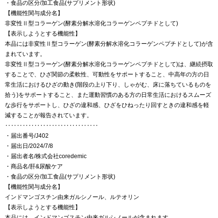
・食品の区分/加工食品(サプリメント形状)
【機能性関与成分名】
非変性Ⅱ型コラーゲン(酵素分解水溶化コラーゲンペプチドとして)
【表示しようとする機能性】
本品には非変性Ⅱ型コラーゲン(酵素分解水溶化コラーゲンペプチドとして)が含
まれています。
非変性Ⅱ型コラーゲン(酵素分解水溶化コラーゲンペプチドとして)は、継続摂取
することで、ひざ関節の柔軟性、可動性をサポートすること、中高年の方の日
常生活におけるひざの動き(階段の上り下り、しゃがむ、床に落ちているものを
拾う)をサポートすること、また運動習慣のある方の日常生活におけるスムーズ
な歩行をサポートし、ひざの違和感、ひざをひねったり回すときの違和感を軽
減することが報告されています。
‥‥‥‥‥‥‥‥‥‥‥‥‥‥‥‥
・届出番号/J402
・届出日/2024/7/8
・届出者名/株式会社coredemic
・商品名/肝&尿酸ケア
・食品の区分/加工食品(サプリメント形状)
【機能性関与成分名】
インドマンゴスチン由来ガルシノール、ルテオリン
【表示しようとする機能性】
本品には、インドマンゴスチン由来ガルシノールが含まれます。