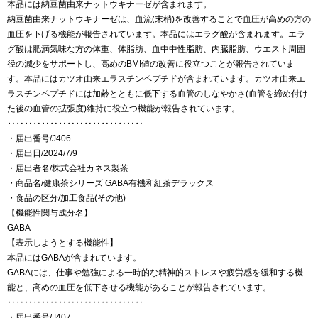
本品には納豆菌由来ナットウキナーゼが含まれます。
納豆菌由来ナットウキナーゼは、血流(末梢)を改善することで血圧が高めの方の
血圧を下げる機能が報告されています。本品にはエラグ酸が含まれます。エラ
グ酸は肥満気味な方の体重、体脂肪、血中中性脂肪、内臓脂肪、ウエスト周囲
径の減少をサポートし、高めのBMI値の改善に役立つことが報告されていま
す。本品にはカツオ由来エラスチンペプチドが含まれています。カツオ由来エ
ラスチンペプチドには加齢とともに低下する血管のしなやかさ(血管を締め付け
た後の血管の拡張度)維持に役立つ機能が報告されています。
‥‥‥‥‥‥‥‥‥‥‥‥‥‥‥‥
・届出番号/J406
・届出日/2024/7/9
・届出者名/株式会社カネス製茶
・商品名/健康茶シリーズ GABA有機和紅茶デラックス
・食品の区分/加工食品(その他)
【機能性関与成分名】
GABA
【表示しようとする機能性】
本品にはGABAが含まれています。
GABAには、仕事や勉強による一時的な精神的ストレスや疲労感を緩和する機
能と、高めの血圧を低下させる機能があることが報告されています。
‥‥‥‥‥‥‥‥‥‥‥‥‥‥‥‥
・届出番号/J407