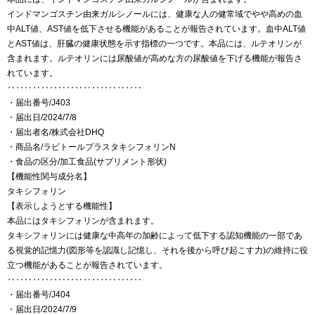
インドマンゴスチン由来ガルシノールには、健康な人の健常域でやや高めの血
中ALT値、AST値を低下させる機能があることが報告されています。血中ALT値
とAST値は、肝臓の健康状態を示す指標の一つです。本品には、ルテオリンが
含まれます。ルテオリンには尿酸値が高めな方の尿酸値を下げる機能が報告さ
れています。
‥‥‥‥‥‥‥‥‥‥‥‥‥‥‥‥
・届出番号/J403
・届出日/2024/7/8
・届出者名/株式会社DHQ
・商品名/ラビトールプラスタキシフォリンN
・食品の区分/加工食品(サプリメント形状)
【機能性関与成分名】
タキシフォリン
【表示しようとする機能性】
本品にはタキシフォリンが含まれます。
タキシフォリンには健康な中高年の加齢によって低下する認知機能の一部であ
る視覚的記憶力(図形等を認識し記憶し、それを後から呼び起こす力)の維持に役
立つ機能があることが報告されています。
‥‥‥‥‥‥‥‥‥‥‥‥‥‥‥‥
・届出番号/J404
・届出日/2024/7/9