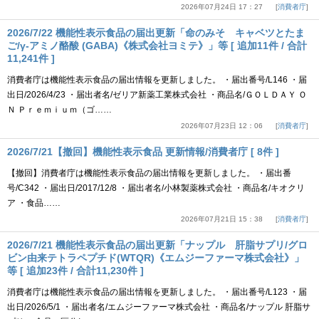
2026年07月24日 17：27
消費者庁
2026/7/22 機能性表示食品の届出更新「命のみそ キャベツとたま
ご/γ-アミノ酪酸 (GABA)《株式会社ヨミテ》」等 [ 追加11件 / 合計
11,241件 ]
消費者庁は機能性表示食品の届出情報を更新しました。 ・届出番号/L146 ・届
出日/2026/4/23 ・届出者名/ゼリア新薬工業株式会社 ・商品名/ＧＯＬＤＡＹ Ｏ
Ｎ Ｐｒｅｍｉｕｍ（ゴ……
2026年07月23日 12：06
消費者庁
2026/7/21【撤回】機能性表示食品 更新情報/消費者庁 [ 8件 ]
【撤回】消費者庁は機能性表示食品の届出情報を更新しました。 ・届出番
号/C342 ・届出日/2017/12/8 ・届出者名/小林製薬株式会社 ・商品名/キオクリ
ア ・食品……
2026年07月21日 15：38
消費者庁
2026/7/21 機能性表示食品の届出更新「ナップル 肝脂サプリ/グロ
ビン由来テトラペプチド(WTQR)《エムジーファーマ株式会社》」
等 [ 追加23件 / 合計11,230件 ]
消費者庁は機能性表示食品の届出情報を更新しました。 ・届出番号/L123 ・届
出日/2026/5/1 ・届出者名/エムジーファーマ株式会社 ・商品名/ナップル 肝脂サ