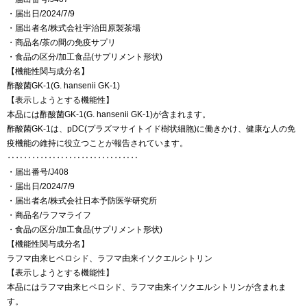
・届出日/2024/7/9
・届出者名/株式会社宇治田原製茶場
・商品名/茶の間の免疫サプリ
・食品の区分/加工食品(サプリメント形状)
【機能性関与成分名】
酢酸菌GK-1(G. hansenii GK-1)
【表示しようとする機能性】
本品には酢酸菌GK-1(G. hansenii GK-1)が含まれます。
酢酸菌GK-1は、pDC(プラズマサイトイド樹状細胞)に働きかけ、健康な人の免
疫機能の維持に役立つことが報告されています。
‥‥‥‥‥‥‥‥‥‥‥‥‥‥‥‥
・届出番号/J408
・届出日/2024/7/9
・届出者名/株式会社日本予防医学研究所
・商品名/ラフマライフ
・食品の区分/加工食品(サプリメント形状)
【機能性関与成分名】
ラフマ由来ヒペロシド、ラフマ由来イソクエルシトリン
【表示しようとする機能性】
本品にはラフマ由来ヒペロシド、ラフマ由来イソクエルシトリンが含まれま
す。