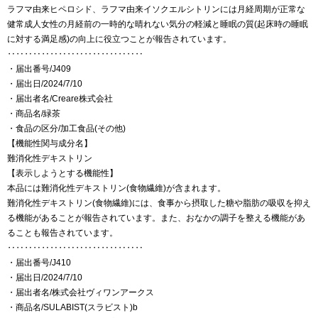
ラフマ由来ヒペロシド、ラフマ由来イソクエルシトリンには月経周期が正常な
健常成人女性の月経前の一時的な晴れない気分の軽減と睡眠の質(起床時の睡眠
に対する満足感)の向上に役立つことが報告されています。
‥‥‥‥‥‥‥‥‥‥‥‥‥‥‥‥
・届出番号/J409
・届出日/2024/7/10
・届出者名/Creare株式会社
・商品名/緑茶
・食品の区分/加工食品(その他)
【機能性関与成分名】
難消化性デキストリン
【表示しようとする機能性】
本品には難消化性デキストリン(食物繊維)が含まれます。
難消化性デキストリン(食物繊維)には、食事から摂取した糖や脂肪の吸収を抑え
る機能があることが報告されています。また、おなかの調子を整える機能があ
ることも報告されています。
‥‥‥‥‥‥‥‥‥‥‥‥‥‥‥‥
・届出番号/J410
・届出日/2024/7/10
・届出者名/株式会社ヴィワンアークス
・商品名/SULABIST(スラビスト)b