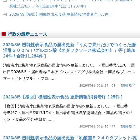
業株式会社》」等 [ 追加14件 / 合計11,207件 ]
2026/7/9【撤回】機能性表示食品 更新情報/消費者庁 [ 65件 ]
行政の最新ニュース
2026/8/6 機能性表示食品の届出更新「りんご果汁だけでつくった腸
活酢３００ｍｌ/グルコン酸《オタフクソース株式会社》」等 [ 追加
24件 / 合計11,284件 ]
消費者庁は機能性表示食品の届出情報を更新しました。 ・届出番号/L176 ・届
出日/2026/5/5 ・届出者名/日本アドバンストアグリ株式会社 ・商品名/ブルース
マート（トリプル）・プロ……
2026年08月06日 17：08
消費者庁
2026/8/5【撤回】機能性表示食品 更新情報/消費者庁 [ 25件 ]
【撤回】消費者庁は機能性表示食品の届出情報を更新しました。 ・届出番
号/B467 ・届出日/2017/1/24 ・届出者名/清水農業協同組合 ・商品名/清水のミ
カン ・食品の区分/生鮮食……
2026年08月06日 16：47
消費者庁
2026/8/5 機能性表示食品の届出更新「乳酸菌Ｂ２４０タブレット/乳