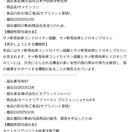
・届出者名/株式会社日本予防医学研究所
・商品名/サメナンコツ
・食品の区分/加工食品(サプリメント形状)
・撤回日/2025/1/20
・届出撤回の事由/商品化見送りのため。
【機能性関与成分名】
サメ軟骨由来コンドロイチン硫酸、サメ軟骨由来ヒドロキシプロリン
【表示しようとする機能性】
本品にはサメ軟骨由来コンドロイチン硫酸とサメ軟骨由来ヒドロキシプロリン
が含まれます。サメ軟骨由来コンドロイチン硫酸とサメ軟骨由来ヒドロキシプ
ロリンには、日光にさらされる機会の多い女性の肌の厚みや弾力を維持し、肌
の健康をサポートする機能があることが報告されています。
‥‥‥‥‥‥‥‥‥‥‥‥‥‥‥‥‥‥‥‥‥
・届出番号/I997
・届出日/2023/12/8
・届出者名/株式会社ビタブリッドジャパン
・商品名/ターミナリアファースト プロフェッショナル4-8
・食品の区分/加工食品(サプリメント形状)
・撤回日/2025/1/16
・届出撤回の事由/当該商品の販売、製造を中止したため
【機能性関与成分名】
ターミナリアベリリカ由来没食子酸