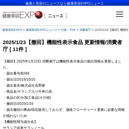
健康と美容のニュースなら健康美容EXPOニュース
健康美容EXPO
健康美容EXPOニュース
行政：TOP
消費者庁
2025/1/23【撤回】機能性
2025/1/23【撤回】機能性表示食品 更新情報/消費者
庁 [ 11件 ]
【撤回】2025年1月23日 消費者庁は機能性表示食品の届出情報を更新しまし
た。
・届出番号/B269
・届出日/2016/10/25
・届出者名/株式会社吉野家
・商品名/サラシア入り牛丼の具
・食品の区分/加工食品(その他)
・撤回日/2025/1/16
・届出撤回の事由/現在販売しておらず、連絡フローチャート更新に必要な情報
が揃わないため
【機能性関与成分名】
サラシア由来サラシノール