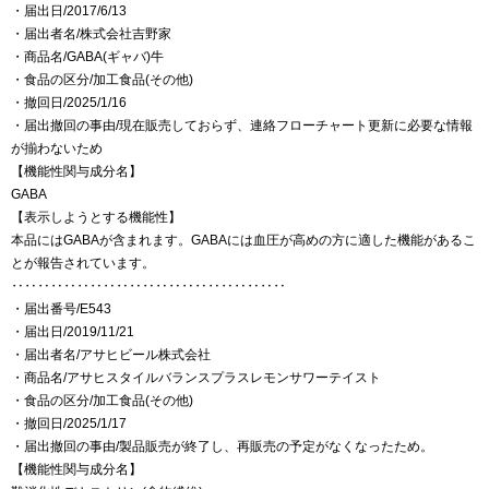
・届出日/2017/6/13
・届出者名/株式会社吉野家
・商品名/GABA(ギャバ)牛
・食品の区分/加工食品(その他)
・撤回日/2025/1/16
・届出撤回の事由/現在販売しておらず、連絡フローチャート更新に必要な情報
が揃わないため
【機能性関与成分名】
GABA
【表示しようとする機能性】
本品にはGABAが含まれます。GABAには血圧が高めの方に適した機能があるこ
とが報告されています。
‥‥‥‥‥‥‥‥‥‥‥‥‥‥‥‥‥‥‥‥‥
・届出番号/E543
・届出日/2019/11/21
・届出者名/アサヒビール株式会社
・商品名/アサヒスタイルバランスプラスレモンサワーテイスト
・食品の区分/加工食品(その他)
・撤回日/2025/1/17
・届出撤回の事由/製品販売が終了し、再販売の予定がなくなったため。
【機能性関与成分名】