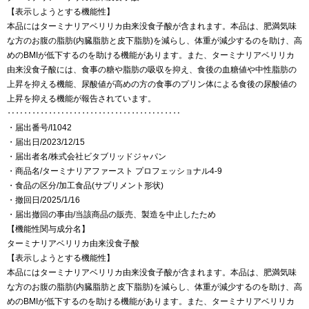
【表示しようとする機能性】
本品にはターミナリアベリリカ由来没食子酸が含まれます。本品は、肥満気味
な方のお腹の脂肪(内臓脂肪と皮下脂肪)を減らし、体重が減少するのを助け、高
めのBMIが低下するのを助ける機能があります。また、ターミナリアベリリカ
由来没食子酸には、食事の糖や脂肪の吸収を抑え、食後の血糖値や中性脂肪の
上昇を抑える機能、尿酸値が高めの方の食事のプリン体による食後の尿酸値の
上昇を抑える機能が報告されています。
‥‥‥‥‥‥‥‥‥‥‥‥‥‥‥‥‥‥‥‥‥
・届出番号/I1042
・届出日/2023/12/15
・届出者名/株式会社ビタブリッドジャパン
・商品名/ターミナリアファースト プロフェッショナル4-9
・食品の区分/加工食品(サプリメント形状)
・撤回日/2025/1/16
・届出撤回の事由/当該商品の販売、製造を中止したため
【機能性関与成分名】
ターミナリアベリリカ由来没食子酸
【表示しようとする機能性】
本品にはターミナリアベリリカ由来没食子酸が含まれます。本品は、肥満気味
な方のお腹の脂肪(内臓脂肪と皮下脂肪)を減らし、体重が減少するのを助け、高
めのBMIが低下するのを助ける機能があります。また、ターミナリアベリリカ