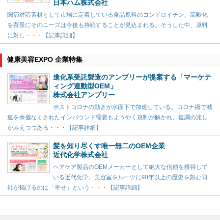
日本ハム株式会社
関節対応素材として市場に定着している食品原料のコンドロイチン。高齢化
を背景にそのニーズは今後も持続することが見込まれる。そうした中、原料
に対し・・・【記事詳細】
健康美容EXPO 企業特集
進化系受託製造のアンプリーが提案する「マーケテ
ィング連動型OEM」
株式会社アンプリー
ポストコロナの動きが水面下で加速している。コロナ禍で減
速を余儀なくされたインバウンド需要もようやく規制が解かれ、復調の兆し
がみえつつある・・・【記事詳細】
髪を知り尽くす唯一無二のOEM企業
近代化学株式会社
ヘアケア製品のOEMメーカーとして絶大な信頼を獲得して
いる近代化学。美容室をルーツに90年以上の歴史を刻む同
社が掲げるのは「幸せ」という・・・【記事詳細】