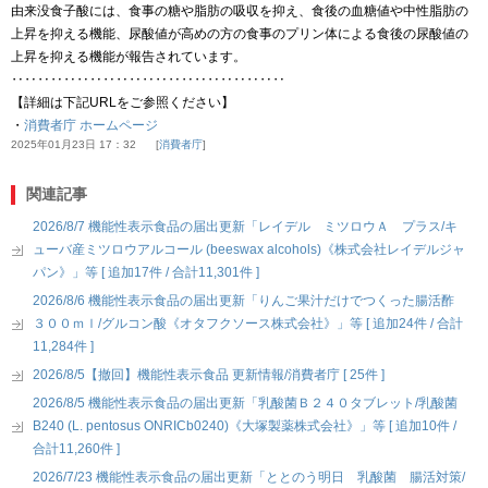
由来没食子酸には、食事の糖や脂肪の吸収を抑え、食後の血糖値や中性脂肪の
上昇を抑える機能、尿酸値が高めの方の食事のプリン体による食後の尿酸値の
上昇を抑える機能が報告されています。
‥‥‥‥‥‥‥‥‥‥‥‥‥‥‥‥‥‥‥‥‥
【詳細は下記URLをご参照ください】
・
消費者庁 ホームページ
2025年01月23日 17：32
消費者庁
関連記事
2026/8/7 機能性表示食品の届出更新「レイデル ミツロウＡ プラス/キ
ューバ産ミツロウアルコール (beeswax alcohols)《株式会社レイデルジャ
パン》」等 [ 追加17件 / 合計11,301件 ]
2026/8/6 機能性表示食品の届出更新「りんご果汁だけでつくった腸活酢
３００ｍｌ/グルコン酸《オタフクソース株式会社》」等 [ 追加24件 / 合計
11,284件 ]
2026/8/5【撤回】機能性表示食品 更新情報/消費者庁 [ 25件 ]
2026/8/5 機能性表示食品の届出更新「乳酸菌Ｂ２４０タブレット/乳酸菌
B240 (L. pentosus ONRICb0240)《大塚製薬株式会社》」等 [ 追加10件 /
合計11,260件 ]
2026/7/23 機能性表示食品の届出更新「ととのう明日 乳酸菌 腸活対策/