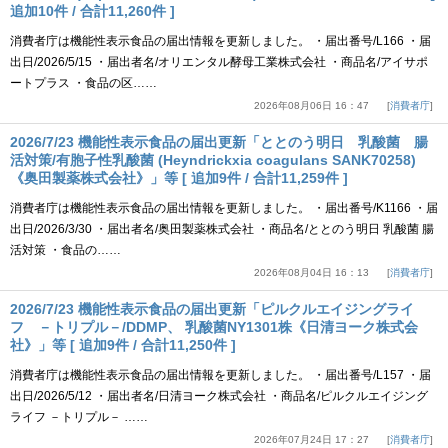
追加10件 / 合計11,260件 ]
消費者庁は機能性表示食品の届出情報を更新しました。 ・届出番号/L166 ・届
出日/2026/5/15 ・届出者名/オリエンタル酵母工業株式会社 ・商品名/アイサポ
ートプラス ・食品の区……
2026年08月06日 16：47
消費者庁
2026/7/23 機能性表示食品の届出更新「ととのう明日 乳酸菌 腸
活対策/有胞子性乳酸菌 (Heyndrickxia coagulans SANK70258)
《奥田製薬株式会社》」等 [ 追加9件 / 合計11,259件 ]
消費者庁は機能性表示食品の届出情報を更新しました。 ・届出番号/K1166 ・届
出日/2026/3/30 ・届出者名/奥田製薬株式会社 ・商品名/ととのう明日 乳酸菌 腸
活対策 ・食品の……
2026年08月04日 16：13
消費者庁
2026/7/23 機能性表示食品の届出更新「ピルクルエイジングライ
フ －トリプル－/DDMP、 乳酸菌NY1301株《日清ヨーク株式会
社》」等 [ 追加9件 / 合計11,250件 ]
消費者庁は機能性表示食品の届出情報を更新しました。 ・届出番号/L157 ・届
出日/2026/5/12 ・届出者名/日清ヨーク株式会社 ・商品名/ピルクルエイジング
ライフ －トリプル－ ……
2026年07月24日 17：27
消費者庁