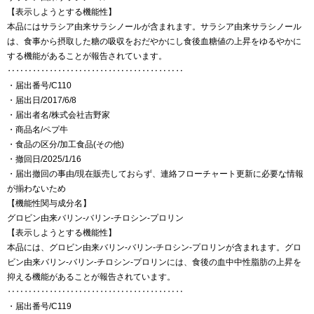
【表示しようとする機能性】
本品にはサラシア由来サラシノールが含まれます。サラシア由来サラシノール
は、食事から摂取した糖の吸収をおだやかにし食後血糖値の上昇をゆるやかに
する機能があることが報告されています。
‥‥‥‥‥‥‥‥‥‥‥‥‥‥‥‥‥‥‥‥‥
・届出番号/C110
・届出日/2017/6/8
・届出者名/株式会社吉野家
・商品名/ペプ牛
・食品の区分/加工食品(その他)
・撤回日/2025/1/16
・届出撤回の事由/現在販売しておらず、連絡フローチャート更新に必要な情報
が揃わないため
【機能性関与成分名】
グロビン由来バリン-バリン-チロシン-プロリン
【表示しようとする機能性】
本品には、グロビン由来バリン-バリン-チロシン-プロリンが含まれます。グロ
ビン由来バリン-バリン-チロシン-プロリンには、食後の血中中性脂肪の上昇を
抑える機能があることが報告されています。
‥‥‥‥‥‥‥‥‥‥‥‥‥‥‥‥‥‥‥‥‥
・届出番号/C119