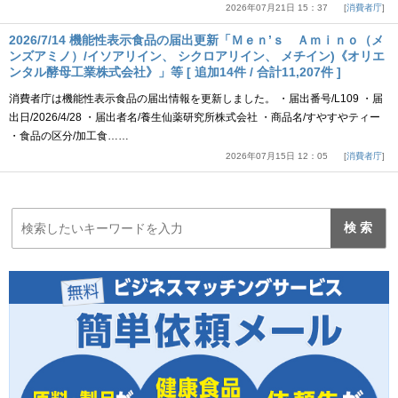
2026年07月21日 15：37
消費者庁
2026/7/14 機能性表示食品の届出更新「Ｍｅｎ’ｓ Ａｍｉｎｏ（メ
ンズアミノ）/イソアリイン、 シクロアリイン、 メチイン)《オリエ
ンタル酵母工業株式会社》」等 [ 追加14件 / 合計11,207件 ]
消費者庁は機能性表示食品の届出情報を更新しました。 ・届出番号/L109 ・届
出日/2026/4/28 ・届出者名/養生仙薬研究所株式会社 ・商品名/すやすやティー
・食品の区分/加工食……
2026年07月15日 12：05
消費者庁