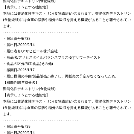
難消化性デキストリン(食物繊維)
【表示しようとする機能性】
本品には難消化性デキストリン(食物繊維)が含まれます。難消化性デキストリン
(食物繊維)には食事の脂肪や糖分の吸収を抑える機能があることが報告されてい
ます。
‥‥‥‥‥‥‥‥‥‥‥‥‥‥‥‥‥‥‥‥‥
・届出番号/E738
・届出日/2020/2/14
・届出者名/アサヒビール株式会社
・商品名/アサヒスタイルバランスプラスゆずサワーテイスト
・食品の区分/加工食品(その他)
・撤回日/2025/1/17
・届出撤回の事由/製品販売が終了し、再販売の予定がなくなったため。
【機能性関与成分名】
難消化性デキストリン(食物繊維)
【表示しようとする機能性】
本品には難消化性デキストリン(食物繊維)が含まれます。難消化性デキストリン
(食物繊維)には食事の脂肪や糖分の吸収を抑える機能があることが報告されてい
ます。
‥‥‥‥‥‥‥‥‥‥‥‥‥‥‥‥‥‥‥‥‥
・届出番号/E739
・届出日/2020/2/14