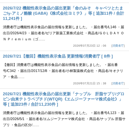
2026/7/22 機能性表示食品の届出更新「命のみそ キャベツとたま
ご/γ-アミノ酪酸 (GABA)《株式会社ヨミテ》」等 [ 追加11件 / 合計
11,241件 ]
消費者庁は機能性表示食品の届出情報を更新しました。 ・届出番号/L146 ・届
出日/2026/4/23 ・届出者名/ゼリア新薬工業株式会社 ・商品名/ＧＯＬＤＡＹ Ｏ
Ｎ Ｐｒｅｍｉｕｍ（ゴ……
2026年07月23日 12：06
消費者庁
2026/7/21【撤回】機能性表示食品 更新情報/消費者庁 [ 8件 ]
【撤回】消費者庁は機能性表示食品の届出情報を更新しました。 ・届出番
号/C342 ・届出日/2017/12/8 ・届出者名/小林製薬株式会社 ・商品名/キオクリ
ア ・食品……
2026年07月21日 15：38
消費者庁
2026/7/21 機能性表示食品の届出更新「ナップル 肝脂サプリ/グロ
ビン由来テトラペプチド(WTQR)《エムジーファーマ株式会社》」
等 [ 追加23件 / 合計11,230件 ]
消費者庁は機能性表示食品の届出情報を更新しました。 ・届出番号/L123 ・届
出日/2026/5/1 ・届出者名/エムジーファーマ株式会社 ・商品名/ナップル 肝脂サ
プリ ・食品の区分/……