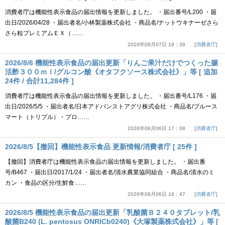
消費者庁は機能性表示食品の届出情報を更新しました。 ・届出番号/L200 ・届
出日/2026/04/28 ・届出者名/小林製薬株式会社 ・商品名/ナットウキナーゼさら
さら粒プレミアムＥＸ（……
2026年08月07日 19：39
消費者庁
2026/8/6 機能性表示食品の届出更新「りんご果汁だけでつくった腸
活酢３００ｍｌ/グルコン酸《オタフクソース株式会社》」等 [ 追加
24件 / 合計11,284件 ]
消費者庁は機能性表示食品の届出情報を更新しました。 ・届出番号/L176 ・届
出日/2026/5/5 ・届出者名/日本アドバンストアグリ株式会社 ・商品名/ブルース
マート（トリプル）・プロ……
2026年08月06日 17：08
消費者庁
2026/8/5【撤回】機能性表示食品 更新情報/消費者庁 [ 25件 ]
【撤回】消費者庁は機能性表示食品の届出情報を更新しました。 ・届出番
号/B467 ・届出日/2017/1/24 ・届出者名/清水農業協同組合 ・商品名/清水のミ
カン ・食品の区分/生鮮食……
2026年08月06日 16：47
消費者庁
2026/8/5 機能性表示食品の届出更新「乳酸菌Ｂ２４０タブレット/乳
酸菌B240 (L. pentosus ONRICb0240)《大塚製薬株式会社》」等 [