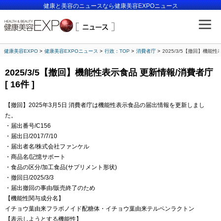
健康と美容のニュースなら健康美容EXPOニュース
健康美容EXPO
健康美容EXPOニュース
行政：TOP
消費者庁
2025/3/5【撤回】機能性表
2025/3/5【撤回】機能性表示食品 更新情報/消費者庁
[ 16件 ]
【撤回】2025年3月5日 消費者庁は機能性表示食品の届出情報を更新しまし
た。
・届出番号/C156
・届出日/2017/7/10
・届出者名/株式会社ファンケル
・商品名/記憶サポート
・食品の区分/加工食品(サプリメント形状)
・撤回日/2025/3/3
・届出撤回の事由/販売終了のため
【機能性関与成分名】
イチョウ葉由来フラボノイド配糖体・イチョウ葉由来テルペンラクトン
【表示しようとする機能性】