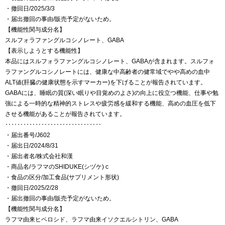
・撤回日/2025/3/3
・届出撤回の事由/販売予定がないため。
【機能性関与成分名】
スルフォラファングルコシノレート、GABA
【表示しようとする機能性】
本品にはスルフォラファングルコシノレート、GABAが含まれます。スルフォ
ラファングルコシノレートには、健康な中高齢者の健常域でやや高めの血中
ALT値(肝臓の健康状態を示すマーカー)を下げることが報告されています。
GABAには、睡眠の質(深い眠りや目覚めのよさ)の向上に役立つ機能、仕事や勉
強による一時的な精神的ストレスや疲労感を緩和する機能、高めの血圧を低下
させる機能があることが報告されています。
‥‥‥‥‥‥‥‥‥‥‥‥‥‥‥‥
・届出番号/J602
・届出日/2024/8/31
・届出者名/株式会社和漢
・商品名/ラフマのSHIDUKE(シヅケ) c
・食品の区分/加工食品(サプリメント形状)
・撤回日/2025/2/28
・届出撤回の事由/販売予定がないため。
【機能性関与成分名】
ラフマ由来ヒペロシド、ラフマ由来イソクエルシトリン、GABA