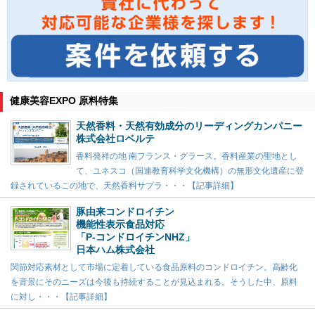
健康美容EXPO 原料特集
天然香料・天然有効成分のリーディングカンパニー
株式会社ロベルテ
香料発祥の地 南フランス・グラース。香料産業の聖地とし
て、ユネスコ（国連教育科学文化機構）の無形文化遺産に登
録されているこの地で、天然香料サプラ・・・【記事詳細】
豚由来コンドロイチン
機能性表示食品対応
「P-コンドロイチンNHZ」
日本ハム株式会社
関節対応素材として市場に定着している食品原料のコンドロイチン。高齢化
を背景にそのニーズは今後も持続することが見込まれる。そうした中、原料
に対し・・・【記事詳細】