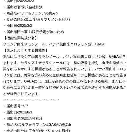
・届出日/2023/3/23
・届出者名/株式会社和漢
・商品名/バナバ&サラシアの恵みb
・食品の区分/加工食品(サプリメント形状)
・撤回日/2025/3/3
・届出撤回の事由/販売予定が無いため
【機能性関与成分名】
サラシア由来サラシノール、バナバ葉由来コロソリン酸、GABA
【表示しようとする機能性】
本品にはサラシア由来サラシノール、バナバ葉由来コロソリン酸、GABAが含
まれます。サラシア由来サラシノールには、糖の吸収を抑え、食後血糖値の上
昇をゆるやかにする機能があることが報告されています。バナバ葉由来コロソ
リン酸には、健常な方の高めの空腹時血糖値を下げる機能があることが報告さ
れています。GABAには、血圧が高めの方の血圧を低下させる機能、また仕事
や勉強になどによる一時的な精神的ストレスや疲労感を緩和する機能があるこ
とが報告されています。
‥‥‥‥‥‥‥‥‥‥‥‥‥‥‥‥
・届出番号/I586
・届出日/2023/8/3
・届出者名/株式会社和漢
・商品名/スルフォラファン&GABAの恵みb
・食品の区分/加工食品(サプリメント形状)