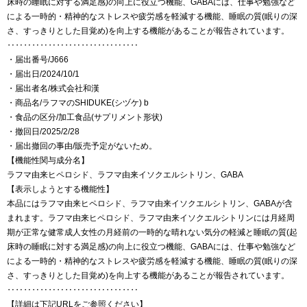
床時の睡眠に対する満足感)の向上に役立つ機能、GABAには、仕事や勉強など
による一時的・精神的なストレスや疲労感を軽減する機能、睡眠の質(眠りの深
さ、すっきりとした目覚め)を向上する機能があることが報告されています。
‥‥‥‥‥‥‥‥‥‥‥‥‥‥‥‥
・届出番号/J666
・届出日/2024/10/1
・届出者名/株式会社和漢
・商品名/ラフマのSHIDUKE(シヅケ) b
・食品の区分/加工食品(サプリメント形状)
・撤回日/2025/2/28
・届出撤回の事由/販売予定がないため。
【機能性関与成分名】
ラフマ由来ヒペロシド、ラフマ由来イソクエルシトリン、GABA
【表示しようとする機能性】
本品にはラフマ由来ヒペロシド、ラフマ由来イソクエルシトリン、GABAが含
まれます。ラフマ由来ヒペロシド、ラフマ由来イソクエルシトリンには月経周
期が正常な健常成人女性の月経前の一時的な晴れない気分の軽減と睡眠の質(起
床時の睡眠に対する満足感)の向上に役立つ機能、GABAには、仕事や勉強など
による一時的・精神的なストレスや疲労感を軽減する機能、睡眠の質(眠りの深
さ、すっきりとした目覚め)を向上する機能があることが報告されています。
‥‥‥‥‥‥‥‥‥‥‥‥‥‥‥‥
【詳細は下記URLをご参照ください】