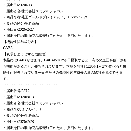
・届出日/2020/7/31
・届出者名/株式会社スミフルジャパン
・商品名/甘熟王ゴールドプレミアムバナナ 2本パック
・食品の区分/生鮮食品
・撤回日/2025/2/27
・届出撤回の事由/商品販売終了のため、撤回いたします。
【機能性関与成分名】
GABA
【表示しようとする機能性】
本品にはGABAが含まれ、GABAを20mg/日摂取すると、高めの血圧を低下させ
る機能があることが報告されています。本品を可食部120g(1～2本)食べると機
能性が報告されている一日当たりの機能性関与成分の量の50%を摂取できま
す。
‥‥‥‥‥‥‥‥‥‥‥‥‥‥‥‥
・届出番号/F372
・届出日/2020/8/13
・届出者名/株式会社スミフルジャパン
・商品名/スミフルバナナ
・食品の区分/生鮮食品
・撤回日/2025/2/28
・届出撤回の事由/商品販売終了のため、撤回いたします。