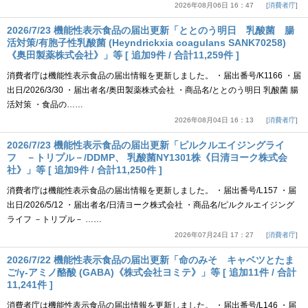
2026年08月06日 16：47
消費者庁
2026/7/23 機能性表示食品の届出更新「ととのう明日 乳酸菌 腸
活対策/有胞子性乳酸菌 (Heyndrickxia coagulans SANK70258)
《奥田製薬株式会社》」等 [ 追加9件 / 合計11,259件 ]
消費者庁は機能性表示食品の届出情報を更新しました。 ・届出番号/K1166 ・届
出日/2026/3/30 ・届出者名/奥田製薬株式会社 ・商品名/ととのう明日 乳酸菌 腸
活対策 ・食品の……
2026年08月04日 16：13
消費者庁
2026/7/23 機能性表示食品の届出更新「ピルクルエイジングライ
フ －トリプル－/DDMP、 乳酸菌NY1301株《日清ヨーク株式会
社》」等 [ 追加9件 / 合計11,250件 ]
消費者庁は機能性表示食品の届出情報を更新しました。 ・届出番号/L157 ・届
出日/2026/5/12 ・届出者名/日清ヨーク株式会社 ・商品名/ピルクルエイジング
ライフ －トリプル－ ……
2026年07月24日 17：27
消費者庁
2026/7/22 機能性表示食品の届出更新「命のみそ キャベツとたま
ご/γ-アミノ酪酸 (GABA)《株式会社ヨミテ》」等 [ 追加11件 / 合計
11,241件 ]
消費者庁は機能性表示食品の届出情報を更新しました。 ・届出番号/L146 ・届