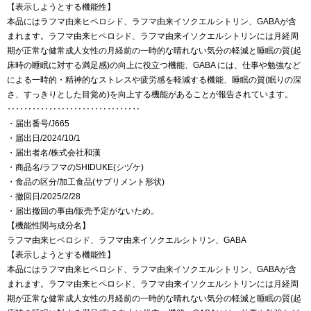
【表示しようとする機能性】
本品にはラフマ由来ヒペロシド、ラフマ由来イソクエルシトリン、GABAが含
まれます。ラフマ由来ヒペロシド、ラフマ由来イソクエルシトリンには月経周
期が正常な健常成人女性の月経前の一時的な晴れない気分の軽減と睡眠の質(起
床時の睡眠に対する満足感)の向上に役立つ機能、GABA には、仕事や勉強など
による一時的・精神的なストレスや疲労感を軽減する機能、睡眠の質(眠りの深
さ、すっきりとした目覚め)を向上する機能があることが報告されています。
‥‥‥‥‥‥‥‥‥‥‥‥‥‥‥‥
・届出番号/J665
・届出日/2024/10/1
・届出者名/株式会社和漢
・商品名/ラフマのSHIDUKE(シヅケ)
・食品の区分/加工食品(サプリメント形状)
・撤回日/2025/2/28
・届出撤回の事由/販売予定がないため。
【機能性関与成分名】
ラフマ由来ヒペロシド、ラフマ由来イソクエルシトリン、GABA
【表示しようとする機能性】
本品にはラフマ由来ヒペロシド、ラフマ由来イソクエルシトリン、GABAが含
まれます。ラフマ由来ヒペロシド、ラフマ由来イソクエルシトリンには月経周
期が正常な健常成人女性の月経前の一時的な晴れない気分の軽減と睡眠の質(起