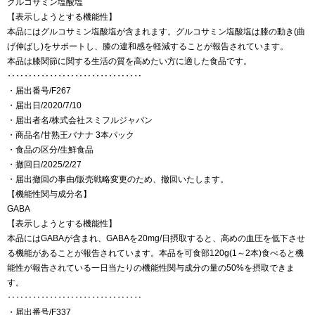
グルコサミン塩酸塩
【表示しようとする機能性】
本品にはグルコサミン塩酸塩が含まれます。グルコサミン塩酸塩は膝の動き(曲
げ伸ばし)をサポートし、膝の違和感を軽減することが報告されています。
本品は膝関節に関する生活の質を高めたい方に適した食品です。
‥‥‥‥‥‥‥‥‥‥‥‥‥‥‥‥
・届出番号/F267
・届出日/2020/7/10
・届出者名/株式会社スミフルジャパン
・商品名/甘熟王バナナ 3本パック
・食品の区分/生鮮食品
・撤回日/2025/2/27
・届出撤回の事由/販売戦略変更のため、撤回いたします。
【機能性関与成分名】
GABA
【表示しようとする機能性】
本品にはGABAが含まれ、GABAを20mg/日摂取すると、高めの血圧を低下させ
る機能があることが報告されています。本品を可食部120g(1～2本)食べると機
能性が報告されている一日当たりの機能性関与成分の量の50%を摂取できま
す。
‥‥‥‥‥‥‥‥‥‥‥‥‥‥‥‥
・届出番号/F337