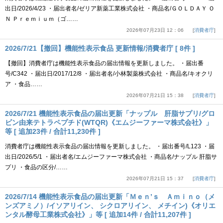
出日/2026/4/23 ・届出者名/ゼリア新薬工業株式会社 ・商品名/ＧＯＬＤＡＹ Ｏ
Ｎ Ｐｒｅｍｉｕｍ（ゴ……
2026年07月23日 12：06
消費者庁
2026/7/21【撤回】機能性表示食品 更新情報/消費者庁 [ 8件 ]
【撤回】消費者庁は機能性表示食品の届出情報を更新しました。 ・届出番
号/C342 ・届出日/2017/12/8 ・届出者名/小林製薬株式会社 ・商品名/キオクリ
ア ・食品……
2026年07月21日 15：38
消費者庁
2026/7/21 機能性表示食品の届出更新「ナップル 肝脂サプリ/グロ
ビン由来テトラペプチド(WTQR)《エムジーファーマ株式会社》」
等 [ 追加23件 / 合計11,230件 ]
消費者庁は機能性表示食品の届出情報を更新しました。 ・届出番号/L123 ・届
出日/2026/5/1 ・届出者名/エムジーファーマ株式会社 ・商品名/ナップル 肝脂サ
プリ ・食品の区分/……
2026年07月21日 15：37
消費者庁
2026/7/14 機能性表示食品の届出更新「Ｍｅｎ’ｓ Ａｍｉｎｏ（メ
ンズアミノ）/イソアリイン、 シクロアリイン、 メチイン)《オリエ
ンタル酵母工業株式会社》」等 [ 追加14件 / 合計11,207件 ]