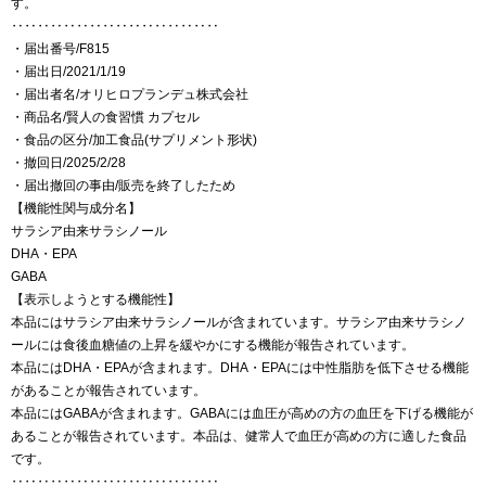
す。
‥‥‥‥‥‥‥‥‥‥‥‥‥‥‥‥
・届出番号/F815
・届出日/2021/1/19
・届出者名/オリヒロプランデュ株式会社
・商品名/賢人の食習慣 カプセル
・食品の区分/加工食品(サプリメント形状)
・撤回日/2025/2/28
・届出撤回の事由/販売を終了したため
【機能性関与成分名】
サラシア由来サラシノール
DHA・EPA
GABA
【表示しようとする機能性】
本品にはサラシア由来サラシノールが含まれています。サラシア由来サラシノ
ールには食後血糖値の上昇を緩やかにする機能が報告されています。
本品にはDHA・EPAが含まれます。DHA・EPAには中性脂肪を低下させる機能
があることが報告されています。
本品にはGABAが含まれます。GABAには血圧が高めの方の血圧を下げる機能が
あることが報告されています。本品は、健常人で血圧が高めの方に適した食品
です。
‥‥‥‥‥‥‥‥‥‥‥‥‥‥‥‥