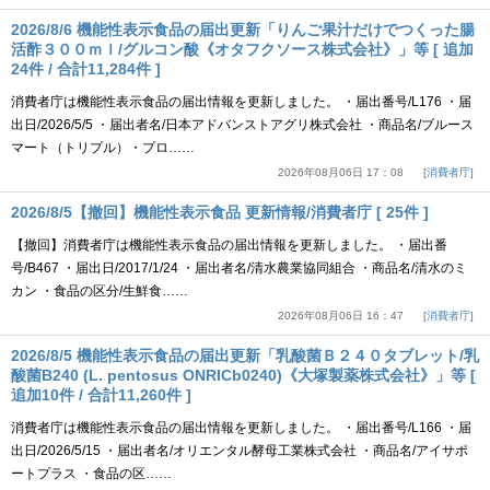
2026/8/6 機能性表示食品の届出更新「りんご果汁だけでつくった腸
活酢３００ｍｌ/グルコン酸《オタフクソース株式会社》」等 [ 追加
24件 / 合計11,284件 ]
消費者庁は機能性表示食品の届出情報を更新しました。 ・届出番号/L176 ・届
出日/2026/5/5 ・届出者名/日本アドバンストアグリ株式会社 ・商品名/ブルース
マート（トリプル）・プロ……
2026年08月06日 17：08
消費者庁
2026/8/5【撤回】機能性表示食品 更新情報/消費者庁 [ 25件 ]
【撤回】消費者庁は機能性表示食品の届出情報を更新しました。 ・届出番
号/B467 ・届出日/2017/1/24 ・届出者名/清水農業協同組合 ・商品名/清水のミ
カン ・食品の区分/生鮮食……
2026年08月06日 16：47
消費者庁
2026/8/5 機能性表示食品の届出更新「乳酸菌Ｂ２４０タブレット/乳
酸菌B240 (L. pentosus ONRICb0240)《大塚製薬株式会社》」等 [
追加10件 / 合計11,260件 ]
消費者庁は機能性表示食品の届出情報を更新しました。 ・届出番号/L166 ・届
出日/2026/5/15 ・届出者名/オリエンタル酵母工業株式会社 ・商品名/アイサポ
ートプラス ・食品の区……