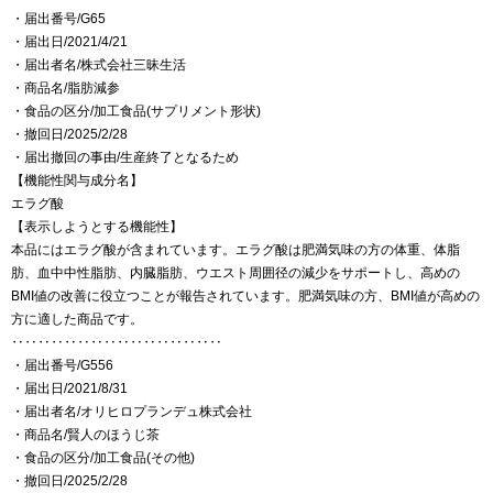
・届出番号/G65
・届出日/2021/4/21
・届出者名/株式会社三昧生活
・商品名/脂肪減参
・食品の区分/加工食品(サプリメント形状)
・撤回日/2025/2/28
・届出撤回の事由/生産終了となるため
【機能性関与成分名】
エラグ酸
【表示しようとする機能性】
本品にはエラグ酸が含まれています。エラグ酸は肥満気味の方の体重、体脂
肪、血中中性脂肪、内臓脂肪、ウエスト周囲径の減少をサポートし、高めの
BMI値の改善に役立つことが報告されています。肥満気味の方、BMI値が高めの
方に適した商品です。
‥‥‥‥‥‥‥‥‥‥‥‥‥‥‥‥
・届出番号/G556
・届出日/2021/8/31
・届出者名/オリヒロプランデュ株式会社
・商品名/賢人のほうじ茶
・食品の区分/加工食品(その他)
・撤回日/2025/2/28