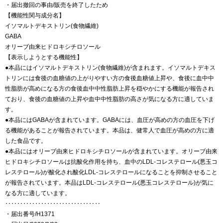
・届出撤回の事由/販売を終了したため
【機能性関与成分名】
イソマルトデキストリン(食物繊維)
GABA
オリーブ由来ヒドロキシチロソール
【表示しようとする機能性】
●本品にはイソマルトデキストリン(食物繊維)が含まれます。イソマルトデキス
トリンには食後の血糖値の上がりやすい方の食後血糖値上昇や、食後に血中中
性脂肪が高めになる方の食後血中中性脂肪上昇を穏やかにする機能が報告され
ており、食後の血糖値の上昇や血中中性脂肪の高さが気になる方に適していま
す。
●本品にはGABAが含まれています。GABAには、血圧が高めの方の血圧を下げ
る機能があることが報告されています。本品は、健常人で血圧が高めの方に適
した食品です。
●本品にはオリーブ由来ヒドロキシチロソールが含まれています。オリーブ由来
ヒドロキシチロソールは抗酸化作用を持ち、血中のLDL-コレステロール(悪玉コ
レステロール)が酸化され酸化LDL-コレステロールになることを抑制させること
が報告されています。本品はLDL-コレステロール(悪玉コレステロール)が気に
なる方に適しています。
‥‥‥‥‥‥‥‥‥‥‥‥‥‥‥‥
・届出番号/H1371