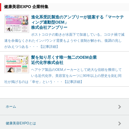
健康美容EXPO 企業特集
進化系受託製造のアンプリーが提案する「マーケテ
ィング連動型OEM」
株式会社アンプリー
ポストコロナの動きが水面下で加速している。コロナ禍で減
速を余儀なくされたインバウンド需要もようやく規制が解かれ、復調の兆し
がみえつつある・・・【記事詳細】
髪を知り尽くす唯一無二のOEM企業
近代化学株式会社
ヘアケア製品のOEMメーカーとして絶大な信頼を獲得して
いる近代化学。美容室をルーツに90年以上の歴史を刻む同
社が掲げるのは「幸せ」という・・・【記事詳細】
ホーム
健康美容EXPOとは