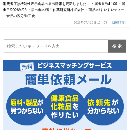
消費者庁は機能性表示食品の届出情報を更新しました。 ・届出番号/L109 ・届
出日/2026/4/28 ・届出者名/養生仙薬研究所株式会社 ・商品名/すやすやティー
・食品の区分/加工食……
2026年07月15日 12：05
消費者庁