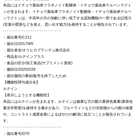
本品にはイチョウ葉由来フラボノイド配糖体・イチョウ葉由来テルペンラクト
ンが含まれます。イチョウ葉由来フラボノイド配糖体・イチョウ葉由来テルペ
ンラクトンは、中高年の方の加齢に伴い低下する認知機能の一部である記憶力
(言葉や図形などを覚え、思い出す能力)を維持することが報告されています。
‥‥‥‥‥‥‥‥‥‥‥‥‥‥‥‥
・届出番号/C212
・届出日/2017/9/5
・届出者名/オリヒロプランデュ株式会社
・商品名/ルテインプラス
・食品の区分/加工食品(サプリメント形状)
・撤回日/2025/2/28
・届出撤回の事由/販売を終了したため
【機能性関与成分名】
ルテイン
【表示しようとする機能性】
本品にはルテインが含まれます。ルテインは健康な方の眼の黄斑色素量(黄斑色
素光学密度)を維持する働きがあり、ブルーライトなどの光刺激からの眼の保護
や、コントラスト感度改善によるぼやけの解消に役立つことが報告されていま
す。
‥‥‥‥‥‥‥‥‥‥‥‥‥‥‥‥
・届出番号/D70