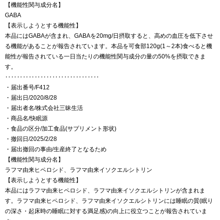
【機能性関与成分名】
GABA
【表示しようとする機能性】
本品にはGABAが含まれ、GABAを20mg/日摂取すると、高めの血圧を低下させ
る機能があることが報告されています。本品を可食部120g(1～2本)食べると機
能性が報告されている一日当たりの機能性関与成分の量の50%を摂取できま
す。
‥‥‥‥‥‥‥‥‥‥‥‥‥‥‥‥
・届出番号/F412
・届出日/2020/8/28
・届出者名/株式会社三昧生活
・商品名/快眠源
・食品の区分/加工食品(サプリメント形状)
・撤回日/2025/2/28
・届出撤回の事由/生産終了となるため
【機能性関与成分名】
ラフマ由来ヒペロシド、ラフマ由来イソクエルシトリン
【表示しようとする機能性】
本品にはラフマ由来ヒペロシド、ラフマ由来イソクエルシトリンが含まれま
す。ラフマ由来ヒペロシド、ラフマ由来イソクエルシトリンには睡眠の質(眠り
の深さ・起床時の睡眠に対する満足感)の向上に役立つことが報告されていま