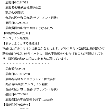
・届出日/2018/7/12
・届出者名/株式会社三昧生活
・商品名/関節源
・食品の区分/加工食品(サプリメント形状)
・撤回日/2025/2/28
・届出撤回の事由/生産終了となるため
【機能性関与成分名】
グルコサミン塩酸塩
【表示しようとする機能性】
本品にはグルコサミン塩酸塩が含まれます。グルコサミン塩酸塩は膝関節の可
動性(曲げ伸ばし)をサポートし、膝の不快感をやわらげることが報告されてお
り、膝関節の動きに悩みのある方に適しています。
‥‥‥‥‥‥‥‥‥‥‥‥‥‥‥‥
・届出番号/D426
・届出日/2018/12/28
・届出者名/オリヒロプランデュ株式会社
・商品名/高純度!グルコサミン顆粒
・食品の区分/加工食品(サプリメント形状)
・撤回日/2025/2/28
・届出撤回の事由/販売を終了したため
【機能性関与成分名】