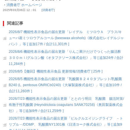
・
消費者庁 ホームページ
2025年03月06日 12：01
消費者庁
関連記事
2026/8/7 機能性表示食品の届出更新「レイデル ミツロウＡ プラス/キ
ューバ産ミツロウアルコール (beeswax alcohols)《株式会社レイデルジャ
パン》」等 [ 追加17件 / 合計11,301件 ]
2026/8/6 機能性表示食品の届出更新「りんご果汁だけでつくった腸活酢
３００ｍｌ/グルコン酸《オタフクソース株式会社》」等 [ 追加24件 / 合計
11,284件 ]
2026/8/5【撤回】機能性表示食品 更新情報/消費者庁 [ 25件 ]
2026/8/5 機能性表示食品の届出更新「乳酸菌Ｂ２４０タブレット/乳酸菌
B240 (L. pentosus ONRICb0240)《大塚製薬株式会社》」等 [ 追加10件 /
合計11,260件 ]
2026/7/23 機能性表示食品の届出更新「ととのう明日 乳酸菌 腸活対策/
有胞子性乳酸菌 (Heyndrickxia coagulans SANK70258)《奥田製薬株式会
社》」等 [ 追加9件 / 合計11,259件 ]
2026/7/23 機能性表示食品の届出更新「ピルクルエイジングライフ －ト
リプル－/DDMP、 乳酸菌NY1301株《日清ヨーク株式会社》」等 [ 追加9