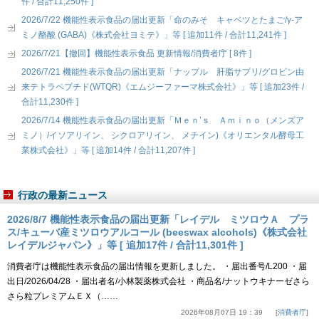
件 / 合計11,250件 ]
2026/7/22 機能性表示食品の届出更新「命のみそ キャベツとたまご/γ-ア
ミノ酪酸 (GABA)《株式会社ヨミテ》」等 [ 追加11件 / 合計11,241件 ]
2026/7/21【撤回】機能性表示食品 更新情報/消費者庁 [ 8件 ]
2026/7/21 機能性表示食品の届出更新「ナップル 肝脂サプリ/グロビン由
来テトラペプチド(WTQR)《エムジーファーマ株式会社》」等 [ 追加23件 /
合計11,230件 ]
2026/7/14 機能性表示食品の届出更新「Ｍｅｎ’ｓ Ａｍｉｎｏ（メンズア
ミノ）/イソアリイン、 シクロアリイン、 メチイン)《オリエンタル酵母工
業株式会社》」等 [ 追加14件 / 合計11,207件 ]
行政の最新ニュース
2026/8/7 機能性表示食品の届出更新「レイデル ミツロウＡ プラ
ス/キューバ産ミツロウアルコール (beeswax alcohols)《株式会社
レイデルジャパン》」等 [ 追加17件 / 合計11,301件 ]
消費者庁は機能性表示食品の届出情報を更新しました。 ・届出番号/L200 ・届
出日/2026/04/28 ・届出者名/小林製薬株式会社 ・商品名/ナットウキナーゼさら
さら粒プレミアムＥＸ（……
2026年08月07日 19：39
消費者庁