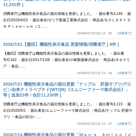
11,241件 ]
消費者庁は機能性表示食品の届出情報を更新しました。 ・届出番号/L146 ・届
出日/2026/4/23 ・届出者名/ゼリア新薬工業株式会社 ・商品名/ＧＯＬＤＡＹ Ｏ
Ｎ Ｐｒｅｍｉｕｍ（ゴ……
2026年07月23日 12：06
消費者庁
2026/7/21【撤回】機能性表示食品 更新情報/消費者庁 [ 8件 ]
【撤回】消費者庁は機能性表示食品の届出情報を更新しました。 ・届出番
号/C342 ・届出日/2017/12/8 ・届出者名/小林製薬株式会社 ・商品名/キオクリ
ア ・食品……
2026年07月21日 15：38
消費者庁
2026/7/21 機能性表示食品の届出更新「ナップル 肝脂サプリ/グロ
ビン由来テトラペプチド(WTQR)《エムジーファーマ株式会社》」
等 [ 追加23件 / 合計11,230件 ]
消費者庁は機能性表示食品の届出情報を更新しました。 ・届出番号/L123 ・届
出日/2026/5/1 ・届出者名/エムジーファーマ株式会社 ・商品名/ナップル 肝脂サ
プリ ・食品の区分/……
2026年07月21日 15：37
消費者庁
2026/7/14 機能性表示食品の届出更新「Ｍｅｎ’ｓ Ａｍｉｎｏ（メ