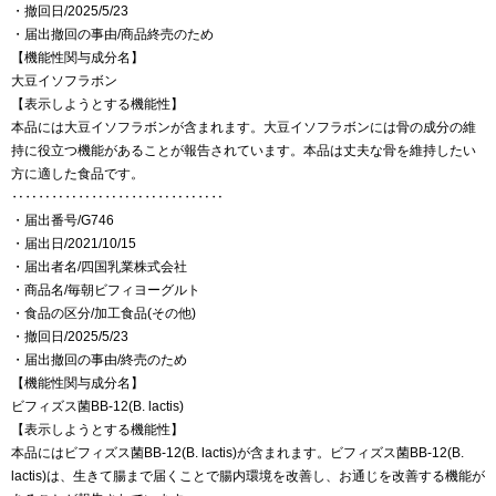
・撤回日/2025/5/23
・届出撤回の事由/商品終売のため
【機能性関与成分名】
大豆イソフラボン
【表示しようとする機能性】
本品には大豆イソフラボンが含まれます。大豆イソフラボンには骨の成分の維
持に役立つ機能があることが報告されています。本品は丈夫な骨を維持したい
方に適した食品です。
‥‥‥‥‥‥‥‥‥‥‥‥‥‥‥‥
・届出番号/G746
・届出日/2021/10/15
・届出者名/四国乳業株式会社
・商品名/毎朝ビフィヨーグルト
・食品の区分/加工食品(その他)
・撤回日/2025/5/23
・届出撤回の事由/終売のため
【機能性関与成分名】
ビフィズス菌BB-12(B. lactis)
【表示しようとする機能性】
本品にはビフィズス菌BB-12(B. lactis)が含まれます。ビフィズス菌BB-12(B.
lactis)は、生きて腸まで届くことで腸内環境を改善し、お通じを改善する機能が