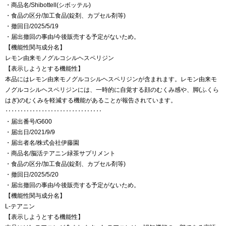
・商品名/Shibottell(シボッテル)
・食品の区分/加工食品(錠剤、カプセル剤等)
・撤回日/2025/5/19
・届出撤回の事由/今後販売する予定がないため。
【機能性関与成分名】
レモン由来モノグルコシルヘスペリジン
【表示しようとする機能性】
本品にはレモン由来モノグルコシルヘスペリジンが含まれます。レモン由来モ
ノグルコシルヘスペリジンには、一時的に自覚する顔のむくみ感や、脚(ふくら
はぎ)のむくみを軽減する機能があることが報告されています。
‥‥‥‥‥‥‥‥‥‥‥‥‥‥‥‥
・届出番号/G600
・届出日/2021/9/9
・届出者名/株式会社伊藤園
・商品名/脳活テアニン緑茶サプリメント
・食品の区分/加工食品(錠剤、カプセル剤等)
・撤回日/2025/5/20
・届出撤回の事由/今後販売する予定がないため。
【機能性関与成分名】
L-テアニン
【表示しようとする機能性】