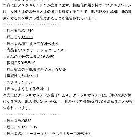
本品にはアスタキサンチンが含まれます。抗酸化作用を持つアスタキサンチン
は、女性の肌の水分量と肌の弾力を維持することで、肌の乾燥を緩和し肌の健
康を守るのを助ける機能があることが報告されています。
‥‥‥‥‥‥‥‥‥‥‥‥‥‥‥‥
・届出番号/G1210
・届出日/2022/2/2
・届出者名/富士化学工業株式会社
・商品名/アスタリールチョコ モイスト
・食品の区分/加工食品(その他)
・撤回日/2025/5/19
・届出撤回の事由/販売見込みがない為
【機能性関与成分名】
アスタキサンチン
【表示しようとする機能性】
本品にはアスタキサンチンが含まれます。アスタキサンチンは、肌の乾燥が気
になる方の、肌の潤い(水分)を保ち、肌のバリア機能(保湿力)を高めることが報
告されています。
‥‥‥‥‥‥‥‥‥‥‥‥‥‥‥‥
・届出番号/G885
・届出日/2021/11/19
・届出者名/キューオーエル・ラボラトリーズ株式会社