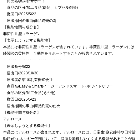
・商品名/楽関節サポート
・食品の区分/加工食品(錠剤、カプセル剤等)
・撤回日/2025/5/22
・届出撤回の事由/商品終売の為
【機能性関与成分名】
非変性Ⅱ型コラーゲン
【表示しようとする機能性】
本品には非変性Ⅱ型コラーゲンが含まれています。非変性Ⅱ型コラーゲンには
膝関節の柔軟性、可動性をサポートすることが報告されています。
‥‥‥‥‥‥‥‥‥‥‥‥‥‥‥‥
・届出番号/I822
・届出日/2023/10/30
・届出者名/四国乳業株式会社
・商品名/Easy & Smart(イージーアンドスマート) ホワイトサワー
・食品の区分/加工食品(その他)
・撤回日/2025/5/23
・届出撤回の事由/商品終売のため
【機能性関与成分名】
アルロース
【表示しようとする機能性】
本品にはアルロースが含まれます。アルロースには、日常生活(安静時や日常活
動時)のエネルギー代謝において、脂肪を消費しやすくする機能があることが報