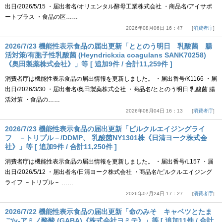
出日/2026/5/15 ・届出者名/オリエンタル酵母工業株式会社 ・商品名/アイサポ
ートプラス ・食品の区……
2026年08月06日 16：47
消費者庁
2026/7/23 機能性表示食品の届出更新「ととのう明日 乳酸菌 腸
活対策/有胞子性乳酸菌 (Heyndrickxia coagulans SANK70258)
《奥田製薬株式会社》」等 [ 追加9件 / 合計11,259件 ]
消費者庁は機能性表示食品の届出情報を更新しました。 ・届出番号/K1166 ・届
出日/2026/3/30 ・届出者名/奥田製薬株式会社 ・商品名/ととのう明日 乳酸菌 腸
活対策 ・食品の……
2026年08月04日 16：13
消費者庁
2026/7/23 機能性表示食品の届出更新「ピルクルエイジングライ
フ －トリプル－/DDMP、 乳酸菌NY1301株《日清ヨーク株式会
社》」等 [ 追加9件 / 合計11,250件 ]
消費者庁は機能性表示食品の届出情報を更新しました。 ・届出番号/L157 ・届
出日/2026/5/12 ・届出者名/日清ヨーク株式会社 ・商品名/ピルクルエイジング
ライフ －トリプル－ ……
2026年07月24日 17：27
消費者庁
2026/7/22 機能性表示食品の届出更新「命のみそ キャベツとたま
ご/γ-アミノ酪酸 (GABA)《株式会社ヨミテ》」等 [ 追加11件 / 合計