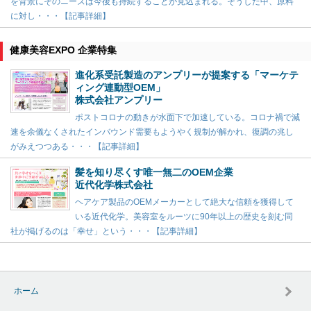
を背景にそのニーズは今後も持続することが見込まれる。そうした中、原料
に対し・・・【記事詳細】
健康美容EXPO 企業特集
進化系受託製造のアンプリーが提案する「マーケテ
ィング連動型OEM」
株式会社アンプリー
ポストコロナの動きが水面下で加速している。コロナ禍で減
速を余儀なくされたインバウンド需要もようやく規制が解かれ、復調の兆し
がみえつつある・・・【記事詳細】
髪を知り尽くす唯一無二のOEM企業
近代化学株式会社
ヘアケア製品のOEMメーカーとして絶大な信頼を獲得して
いる近代化学。美容室をルーツに90年以上の歴史を刻む同
社が掲げるのは「幸せ」という・・・【記事詳細】
ホーム