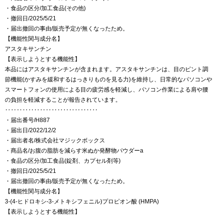
・食品の区分/加工食品(その他)
・撤回日/2025/5/21
・届出撤回の事由/販売予定が無くなったため。
【機能性関与成分名】
アスタキサンチン
【表示しようとする機能性】
本品にはアスタキサンチンが含まれます。アスタキサンチンは、目のピント調
節機能(かすみを緩和するはっきりものを見る力)を維持し、日常的なパソコンや
スマートフォンの使用による目の疲労感を軽減し、パソコン作業による肩や腰
の負担を軽減することが報告されています。
‥‥‥‥‥‥‥‥‥‥‥‥‥‥‥‥
・届出番号/H887
・届出日/2022/12/2
・届出者名/株式会社マジックボックス
・商品名/お腹の脂肪を減らす米ぬか発酵物パウダーa
・食品の区分/加工食品(錠剤、カプセル剤等)
・撤回日/2025/5/21
・届出撤回の事由/販売予定が無くなったため。
【機能性関与成分名】
3-(4-ヒドロキシ-3-メトキシフェニル)プロピオン酸 (HMPA)
【表示しようとする機能性】