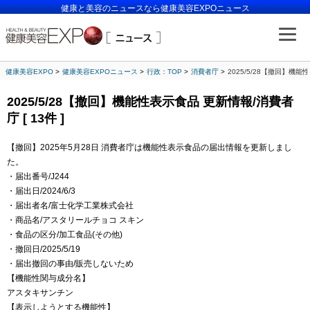
健康と美容のニュースなら健康美容EXPOニュース
健康美容EXPO
健康美容EXPOニュース
行政：TOP
消費者庁
2025/5/28【撤回】機能性
2025/5/28【撤回】機能性表示食品 更新情報/消費者
庁 [ 13件 ]
【撤回】2025年5月28日 消費者庁は機能性表示食品の届出情報を更新しまし
た。
・届出番号/J244
・届出日/2024/6/3
・届出者名/富士化学工業株式会社
・商品名/アスタリールチョコ スキン
・食品の区分/加工食品(その他)
・撤回日/2025/5/19
・届出撤回の事由/販売しないため
【機能性関与成分名】
アスタキサンチン
【表示しようとする機能性】