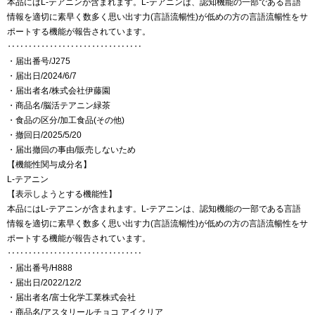
本品にはL-テアニンが含まれます。L-テアニンは、認知機能の一部である言語
情報を適切に素早く数多く思い出す力(言語流暢性)が低めの方の言語流暢性をサ
ポートする機能が報告されています。
‥‥‥‥‥‥‥‥‥‥‥‥‥‥‥‥
・届出番号/J275
・届出日/2024/6/7
・届出者名/株式会社伊藤園
・商品名/脳活テアニン緑茶
・食品の区分/加工食品(その他)
・撤回日/2025/5/20
・届出撤回の事由/販売しないため
【機能性関与成分名】
L-テアニン
【表示しようとする機能性】
本品にはL-テアニンが含まれます。L-テアニンは、認知機能の一部である言語
情報を適切に素早く数多く思い出す力(言語流暢性)が低めの方の言語流暢性をサ
ポートする機能が報告されています。
‥‥‥‥‥‥‥‥‥‥‥‥‥‥‥‥
・届出番号/H888
・届出日/2022/12/2
・届出者名/富士化学工業株式会社
・商品名/アスタリールチョコ アイクリア