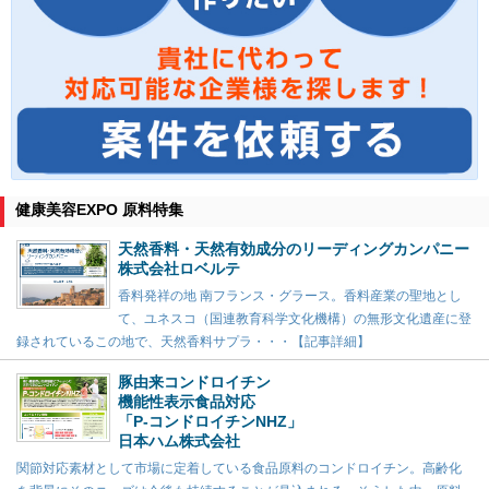
健康美容EXPO 原料特集
天然香料・天然有効成分のリーディングカンパニー
株式会社ロベルテ
香料発祥の地 南フランス・グラース。香料産業の聖地とし
て、ユネスコ（国連教育科学文化機構）の無形文化遺産に登
録されているこの地で、天然香料サプラ・・・【記事詳細】
豚由来コンドロイチン
機能性表示食品対応
「P-コンドロイチンNHZ」
日本ハム株式会社
関節対応素材として市場に定着している食品原料のコンドロイチン。高齢化