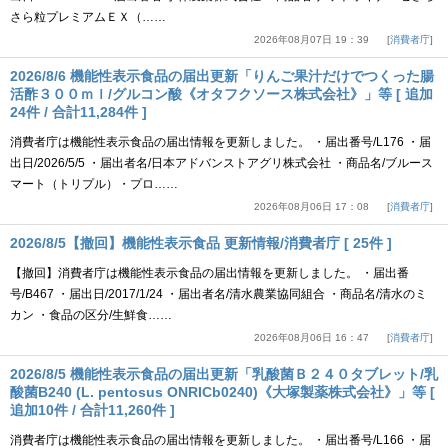
さら粒プレミアムＥＸ（……
2026年08月07日 19：39
消費者庁
2026/8/6 機能性表示食品の届出更新「りんご果汁だけでつくった腸
活酢３００ｍｌ/グルコン酸《オタフクソース株式会社》」等 [ 追加
24件 / 合計11,284件 ]
消費者庁は機能性表示食品の届出情報を更新しました。 ・届出番号/L176 ・届
出日/2026/5/5 ・届出者名/日本アドバンストアグリ株式会社 ・商品名/ブルース
マート（トリプル）・プロ……
2026年08月06日 17：08
消費者庁
2026/8/5【撤回】機能性表示食品 更新情報/消費者庁 [ 25件 ]
【撤回】消費者庁は機能性表示食品の届出情報を更新しました。 ・届出番
号/B467 ・届出日/2017/1/24 ・届出者名/清水農業協同組合 ・商品名/清水のミ
カン ・食品の区分/生鮮食……
2026年08月06日 16：47
消費者庁
2026/8/5 機能性表示食品の届出更新「乳酸菌Ｂ２４０タブレット/乳
酸菌B240 (L. pentosus ONRICb0240)《大塚製薬株式会社》」等 [
追加10件 / 合計11,260件 ]
消費者庁は機能性表示食品の届出情報を更新しました。 ・届出番号/L166 ・届