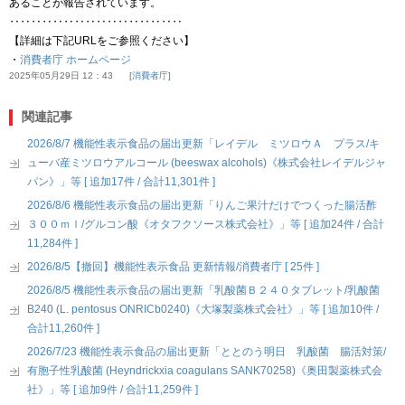
あることが報告されています。
‥‥‥‥‥‥‥‥‥‥‥‥‥‥‥‥
【詳細は下記URLをご参照ください】
・
消費者庁 ホームページ
2025年05月29日 12：43
消費者庁
関連記事
2026/8/7 機能性表示食品の届出更新「レイデル ミツロウＡ プラス/キ
ューバ産ミツロウアルコール (beeswax alcohols)《株式会社レイデルジャ
パン》」等 [ 追加17件 / 合計11,301件 ]
2026/8/6 機能性表示食品の届出更新「りんご果汁だけでつくった腸活酢
３００ｍｌ/グルコン酸《オタフクソース株式会社》」等 [ 追加24件 / 合計
11,284件 ]
2026/8/5【撤回】機能性表示食品 更新情報/消費者庁 [ 25件 ]
2026/8/5 機能性表示食品の届出更新「乳酸菌Ｂ２４０タブレット/乳酸菌
B240 (L. pentosus ONRICb0240)《大塚製薬株式会社》」等 [ 追加10件 /
合計11,260件 ]
2026/7/23 機能性表示食品の届出更新「ととのう明日 乳酸菌 腸活対策/
有胞子性乳酸菌 (Heyndrickxia coagulans SANK70258)《奥田製薬株式会
社》」等 [ 追加9件 / 合計11,259件 ]