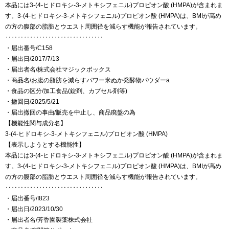
本品には3-(4-ヒドロキシ-3-メトキシフェニル)プロピオン酸 (HMPA)が含まれま
す。3-(4-ヒドロキシ-3-メトキシフェニル)プロピオン酸 (HMPA)は、BMIが高め
の方の腹部の脂肪とウエスト周囲径を減らす機能が報告されています。
‥‥‥‥‥‥‥‥‥‥‥‥‥‥‥‥
・届出番号/C158
・届出日/2017/7/13
・届出者名/株式会社マジックボックス
・商品名/お腹の脂肪を減らすパワー米ぬか発酵物パウダーa
・食品の区分/加工食品(錠剤、カプセル剤等)
・撤回日/2025/5/21
・届出撤回の事由/販売を中止し、商品廃盤の為
【機能性関与成分名】
3-(4-ヒドロキシ-3-メトキシフェニル)プロピオン酸 (HMPA)
【表示しようとする機能性】
本品には3-(4-ヒドロキシ-3-メトキシフェニル)プロピオン酸 (HMPA)が含まれま
す。3-(4-ヒドロキシ-3-メトキシフェニル)プロピオン酸 (HMPA)は、BMIが高め
の方の腹部の脂肪とウエスト周囲径を減らす機能が報告されています。
‥‥‥‥‥‥‥‥‥‥‥‥‥‥‥‥
・届出番号/I823
・届出日/2023/10/30
・届出者名/芳香園製薬株式会社