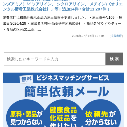
ンズアミノ）/イソアリイン、 シクロアリイン、 メチイン)《オリエ
ンタル酵母工業株式会社》」等 [ 追加14件 / 合計11,207件 ]
消費者庁は機能性表示食品の届出情報を更新しました。 ・届出番号/L109 ・届
出日/2026/4/28 ・届出者名/養生仙薬研究所株式会社 ・商品名/すやすやティー
・食品の区分/加工食……
2026年07月15日 12：05
消費者庁