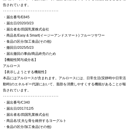
告されています。
‥‥‥‥‥‥‥‥‥‥‥‥‥‥‥‥
・届出番号/E845
・届出日/2020/3/23
・届出者名/四国乳業株式会社
・商品名/Easy & Smart(イージーアンドスマート) フルーツサワー
・食品の区分/加工食品(その他)
・撤回日/2025/5/23
・届出撤回の事由/商品終売のため
【機能性関与成分名】
アルロース
【表示しようとする機能性】
本品にはアルロースが含まれます。アルロースには、日常生活(安静時や日常活
動時)のエネルギー代謝において、脂肪を消費しやすくする機能があることが報
告されています。
‥‥‥‥‥‥‥‥‥‥‥‥‥‥‥‥
・届出番号/C340
・届出日/2017/12/5
・届出者名/四国乳業株式会社
・商品名/丈夫な骨を維持するヨーグルト
・食品の区分/加工食品(その他)