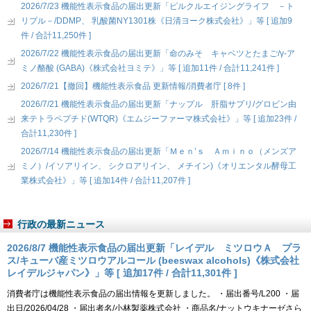
2026/7/23 機能性表示食品の届出更新「ピルクルエイジングライフ －ト
リプル－/DDMP、 乳酸菌NY1301株《日清ヨーク株式会社》」等 [ 追加9
件 / 合計11,250件 ]
2026/7/22 機能性表示食品の届出更新「命のみそ キャベツとたまご/γ-ア
ミノ酪酸 (GABA)《株式会社ヨミテ》」等 [ 追加11件 / 合計11,241件 ]
2026/7/21【撤回】機能性表示食品 更新情報/消費者庁 [ 8件 ]
2026/7/21 機能性表示食品の届出更新「ナップル 肝脂サプリ/グロビン由
来テトラペプチド(WTQR)《エムジーファーマ株式会社》」等 [ 追加23件 /
合計11,230件 ]
2026/7/14 機能性表示食品の届出更新「Ｍｅｎ’ｓ Ａｍｉｎｏ（メンズア
ミノ）/イソアリイン、 シクロアリイン、 メチイン)《オリエンタル酵母工
業株式会社》」等 [ 追加14件 / 合計11,207件 ]
行政の最新ニュース
2026/8/7 機能性表示食品の届出更新「レイデル ミツロウＡ プラ
ス/キューバ産ミツロウアルコール (beeswax alcohols)《株式会社
レイデルジャパン》」等 [ 追加17件 / 合計11,301件 ]
消費者庁は機能性表示食品の届出情報を更新しました。 ・届出番号/L200 ・届
出日/2026/04/28 ・届出者名/小林製薬株式会社 ・商品名/ナットウキナーゼさら