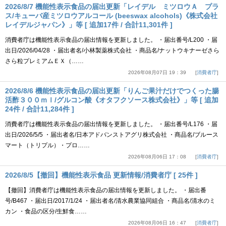
2026/8/7 機能性表示食品の届出更新「レイデル ミツロウＡ プラ
ス/キューバ産ミツロウアルコール (beeswax alcohols)《株式会社
レイデルジャパン》」等 [ 追加17件 / 合計11,301件 ]
消費者庁は機能性表示食品の届出情報を更新しました。 ・届出番号/L200 ・届
出日/2026/04/28 ・届出者名/小林製薬株式会社 ・商品名/ナットウキナーゼさら
さら粒プレミアムＥＸ（……
2026年08月07日 19：39
消費者庁
2026/8/6 機能性表示食品の届出更新「りんご果汁だけでつくった腸
活酢３００ｍｌ/グルコン酸《オタフクソース株式会社》」等 [ 追加
24件 / 合計11,284件 ]
消費者庁は機能性表示食品の届出情報を更新しました。 ・届出番号/L176 ・届
出日/2026/5/5 ・届出者名/日本アドバンストアグリ株式会社 ・商品名/ブルース
マート（トリプル）・プロ……
2026年08月06日 17：08
消費者庁
2026/8/5【撤回】機能性表示食品 更新情報/消費者庁 [ 25件 ]
【撤回】消費者庁は機能性表示食品の届出情報を更新しました。 ・届出番
号/B467 ・届出日/2017/1/24 ・届出者名/清水農業協同組合 ・商品名/清水のミ
カン ・食品の区分/生鮮食……
2026年08月06日 16：47
消費者庁