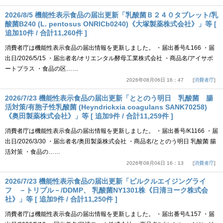
2026/8/5 機能性表示食品の届出更新「乳酸菌Ｂ２４０タブレット/乳
酸菌B240 (L. pentosus ONRICb0240)《大塚製薬株式会社》」等 [
追加10件 / 合計11,260件 ]
消費者庁は機能性表示食品の届出情報を更新しました。 ・届出番号/L166 ・届
出日/2026/5/15 ・届出者名/オリエンタル酵母工業株式会社 ・商品名/アイサポ
ートプラス ・食品の区……
2026年08月06日 16：47
消費者庁
2026/7/23 機能性表示食品の届出更新「ととのう明日 乳酸菌 腸
活対策/有胞子性乳酸菌 (Heyndrickxia coagulans SANK70258)
《奥田製薬株式会社》」等 [ 追加9件 / 合計11,259件 ]
消費者庁は機能性表示食品の届出情報を更新しました。 ・届出番号/K1166 ・届
出日/2026/3/30 ・届出者名/奥田製薬株式会社 ・商品名/ととのう明日 乳酸菌 腸
活対策 ・食品の……
2026年08月04日 16：13
消費者庁
2026/7/23 機能性表示食品の届出更新「ピルクルエイジングライ
フ －トリプル－/DDMP、 乳酸菌NY1301株《日清ヨーク株式会
社》」等 [ 追加9件 / 合計11,250件 ]
消費者庁は機能性表示食品の届出情報を更新しました。 ・届出番号/L157 ・届