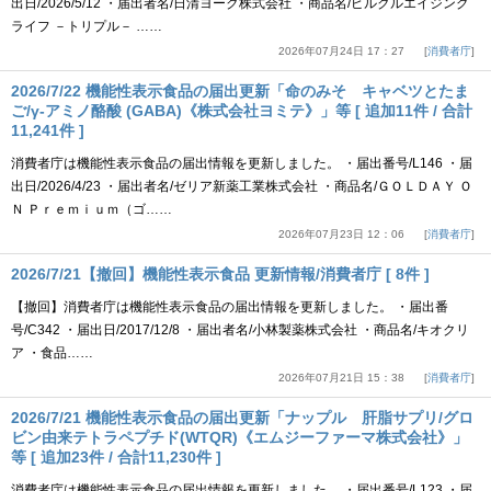
出日/2026/5/12 ・届出者名/日清ヨーク株式会社 ・商品名/ピルクルエイジング
ライフ －トリプル－ ……
2026年07月24日 17：27
消費者庁
2026/7/22 機能性表示食品の届出更新「命のみそ キャベツとたま
ご/γ-アミノ酪酸 (GABA)《株式会社ヨミテ》」等 [ 追加11件 / 合計
11,241件 ]
消費者庁は機能性表示食品の届出情報を更新しました。 ・届出番号/L146 ・届
出日/2026/4/23 ・届出者名/ゼリア新薬工業株式会社 ・商品名/ＧＯＬＤＡＹ Ｏ
Ｎ Ｐｒｅｍｉｕｍ（ゴ……
2026年07月23日 12：06
消費者庁
2026/7/21【撤回】機能性表示食品 更新情報/消費者庁 [ 8件 ]
【撤回】消費者庁は機能性表示食品の届出情報を更新しました。 ・届出番
号/C342 ・届出日/2017/12/8 ・届出者名/小林製薬株式会社 ・商品名/キオクリ
ア ・食品……
2026年07月21日 15：38
消費者庁
2026/7/21 機能性表示食品の届出更新「ナップル 肝脂サプリ/グロ
ビン由来テトラペプチド(WTQR)《エムジーファーマ株式会社》」
等 [ 追加23件 / 合計11,230件 ]
消費者庁は機能性表示食品の届出情報を更新しました。 ・届出番号/L123 ・届