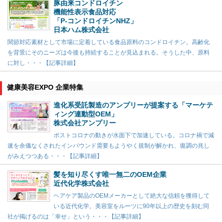
豚由来コンドロイチン
機能性表示食品対応
「P-コンドロイチンNHZ」
日本ハム株式会社
関節対応素材として市場に定着している食品原料のコンドロイチン。高齢化
を背景にそのニーズは今後も持続することが見込まれる。そうした中、原料
に対し・・・【記事詳細】
健康美容EXPO 企業特集
進化系受託製造のアンプリーが提案する「マーケテ
ィング連動型OEM」
株式会社アンプリー
ポストコロナの動きが水面下で加速している。コロナ禍で減
速を余儀なくされたインバウンド需要もようやく規制が解かれ、復調の兆し
がみえつつある・・・【記事詳細】
髪を知り尽くす唯一無二のOEM企業
近代化学株式会社
ヘアケア製品のOEMメーカーとして絶大な信頼を獲得して
いる近代化学。美容室をルーツに90年以上の歴史を刻む同
社が掲げるのは「幸せ」という・・・【記事詳細】