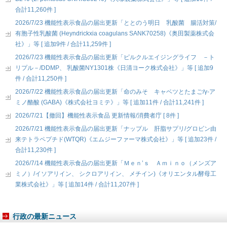
合計11,260件 ]
2026/7/23 機能性表示食品の届出更新「ととのう明日 乳酸菌 腸活対策/
有胞子性乳酸菌 (Heyndrickxia coagulans SANK70258)《奥田製薬株式会
社》」等 [ 追加9件 / 合計11,259件 ]
2026/7/23 機能性表示食品の届出更新「ピルクルエイジングライフ －ト
リプル－/DDMP、 乳酸菌NY1301株《日清ヨーク株式会社》」等 [ 追加9
件 / 合計11,250件 ]
2026/7/22 機能性表示食品の届出更新「命のみそ キャベツとたまご/γ-ア
ミノ酪酸 (GABA)《株式会社ヨミテ》」等 [ 追加11件 / 合計11,241件 ]
2026/7/21【撤回】機能性表示食品 更新情報/消費者庁 [ 8件 ]
2026/7/21 機能性表示食品の届出更新「ナップル 肝脂サプリ/グロビン由
来テトラペプチド(WTQR)《エムジーファーマ株式会社》」等 [ 追加23件 /
合計11,230件 ]
2026/7/14 機能性表示食品の届出更新「Ｍｅｎ’ｓ Ａｍｉｎｏ（メンズア
ミノ）/イソアリイン、 シクロアリイン、 メチイン)《オリエンタル酵母工
業株式会社》」等 [ 追加14件 / 合計11,207件 ]
行政の最新ニュース