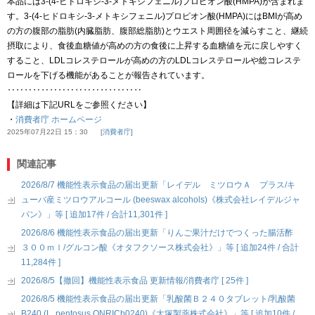
本品には3-(4-ヒドロキシ-3-メトキシフェニル)プロピオン酸(HMPA)が含まれま
す。3-(4-ヒドロキシ-3-メトキシフェニル)プロピオン酸(HMPA)にはBMIが高め
の方の腹部の脂肪(内臓脂肪、腹部総脂肪)とウエスト周囲径を減らすこと、継続
摂取により、食後血糖値が高めの方の食後に上昇する血糖値を元に戻しやすく
すること、LDLコレステロールが高めの方のLDLコレステロールや総コレステ
ロールを下げる機能があることが報告されています。
‥‥‥‥‥‥‥‥‥‥‥‥‥‥‥‥
【詳細は下記URLをご参照ください】
・
消費者庁 ホームページ
2025年07月22日 15：30
消費者庁
関連記事
2026/8/7 機能性表示食品の届出更新「レイデル ミツロウＡ プラス/キ
ューバ産ミツロウアルコール (beeswax alcohols)《株式会社レイデルジャ
パン》」等 [ 追加17件 / 合計11,301件 ]
2026/8/6 機能性表示食品の届出更新「りんご果汁だけでつくった腸活酢
３００ｍｌ/グルコン酸《オタフクソース株式会社》」等 [ 追加24件 / 合計
11,284件 ]
2026/8/5【撤回】機能性表示食品 更新情報/消費者庁 [ 25件 ]
2026/8/5 機能性表示食品の届出更新「乳酸菌Ｂ２４０タブレット/乳酸菌
B240 (L. pentosus ONRICb0240)《大塚製薬株式会社》」等 [ 追加10件 /