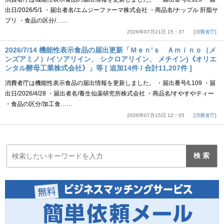
出日/2026/5/1 ・届出者名/エムジーファーマ株式会社 ・商品名/ナップル 肝脂サ
プリ ・食品の区分/……
2026年07月21日 15：37
消費者庁
2026/7/14 機能性表示食品の届出更新「Ｍｅｎ’ｓ Ａｍｉｎｏ（メ
ンズアミノ）/イソアリイン、 シクロアリイン、 メチイン)《オリエ
ンタル酵母工業株式会社》」等 [ 追加14件 / 合計11,207件 ]
消費者庁は機能性表示食品の届出情報を更新しました。 ・届出番号/L109 ・届
出日/2026/4/28 ・届出者名/養生仙薬研究所株式会社 ・商品名/すやすやティー
・食品の区分/加工食……
2026年07月15日 12：05
消費者庁