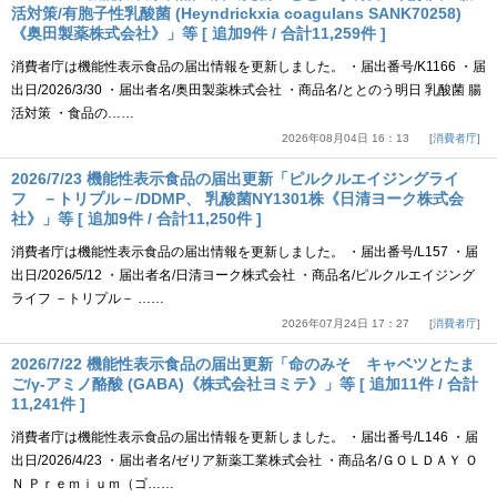
活対策/有胞子性乳酸菌 (Heyndrickxia coagulans SANK70258)
《奥田製薬株式会社》」等 [ 追加9件 / 合計11,259件 ]
消費者庁は機能性表示食品の届出情報を更新しました。 ・届出番号/K1166 ・届
出日/2026/3/30 ・届出者名/奥田製薬株式会社 ・商品名/ととのう明日 乳酸菌 腸
活対策 ・食品の……
2026年08月04日 16：13
消費者庁
2026/7/23 機能性表示食品の届出更新「ピルクルエイジングライ
フ －トリプル－/DDMP、 乳酸菌NY1301株《日清ヨーク株式会
社》」等 [ 追加9件 / 合計11,250件 ]
消費者庁は機能性表示食品の届出情報を更新しました。 ・届出番号/L157 ・届
出日/2026/5/12 ・届出者名/日清ヨーク株式会社 ・商品名/ピルクルエイジング
ライフ －トリプル－ ……
2026年07月24日 17：27
消費者庁
2026/7/22 機能性表示食品の届出更新「命のみそ キャベツとたま
ご/γ-アミノ酪酸 (GABA)《株式会社ヨミテ》」等 [ 追加11件 / 合計
11,241件 ]
消費者庁は機能性表示食品の届出情報を更新しました。 ・届出番号/L146 ・届
出日/2026/4/23 ・届出者名/ゼリア新薬工業株式会社 ・商品名/ＧＯＬＤＡＹ Ｏ
Ｎ Ｐｒｅｍｉｕｍ（ゴ……