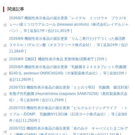
関連記事
2026/8/7 機能性表示食品の届出更新「レイデル ミツロウＡ プラス/キ
ューバ産ミツロウアルコール (beeswax alcohols)《株式会社レイデルジャ
パン》」等 [ 追加17件 / 合計11,301件 ]
2026/8/6 機能性表示食品の届出更新「りんご果汁だけでつくった腸活酢
３００ｍｌ/グルコン酸《オタフクソース株式会社》」等 [ 追加24件 / 合計
11,284件 ]
2026/8/5【撤回】機能性表示食品 更新情報/消費者庁 [ 25件 ]
2026/8/5 機能性表示食品の届出更新「乳酸菌Ｂ２４０タブレット/乳酸菌
B240 (L. pentosus ONRICb0240)《大塚製薬株式会社》」等 [ 追加10件 /
合計11,260件 ]
2026/7/23 機能性表示食品の届出更新「ととのう明日 乳酸菌 腸活対策/
有胞子性乳酸菌 (Heyndrickxia coagulans SANK70258)《奥田製薬株式会
社》」等 [ 追加9件 / 合計11,259件 ]
2026/7/23 機能性表示食品の届出更新「ピルクルエイジングライフ －ト
リプル－/DDMP、 乳酸菌NY1301株《日清ヨーク株式会社》」等 [ 追加9
件 / 合計11,250件 ]
2026/7/22 機能性表示食品の届出更新「命のみそ キャベツとたまご/γ-ア
ミノ酪酸 (GABA)《株式会社ヨミテ》」等 [ 追加11件 / 合計11,241件 ]