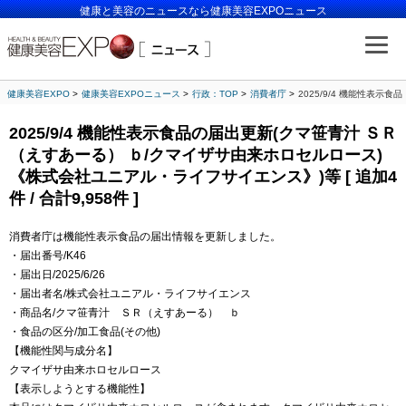
健康と美容のニュースなら健康美容EXPOニュース
健康美容EXPO
健康美容EXPOニュース
行政：TOP
消費者庁
2025/9/4 機能性表示
2025/9/4 機能性表示食品の届出更新(クマ笹青汁 ＳＲ
（えすあーる） ｂ/クマイザサ由来ホロセルロース)
《株式会社ユニアル・ライフサイエンス》)等 [ 追加4
件 / 合計9,958件 ]
消費者庁は機能性表示食品の届出情報を更新しました。
・届出番号/K46
・届出日/2025/6/26
・届出者名/株式会社ユニアル・ライフサイエンス
・商品名/クマ笹青汁 ＳＲ（えすあーる） ｂ
・食品の区分/加工食品(その他)
【機能性関与成分名】
クマイザサ由来ホロセルロース
【表示しようとする機能性】