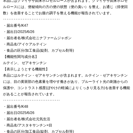
本品にはクマイザサ由来ホロセルロースが含まれます。クマイザサ由来ホロセ
ルロースには、便秘傾向の方の便の状態（便の臭い）を整え、お通じ（排便回
数）を改善することでお腹の調子を整える機能が報告されています。
‥‥‥‥‥‥‥‥‥‥‥‥‥‥‥‥
・届出番号/K47
・届出日/2025/6/26
・届出者名/株式会社ニナファームジャポン
・商品名/アイケアルテイン
・食品の区分/加工食品(錠剤、カプセル剤等)
【機能性関与成分名】
ルテイン、 ゼアキサンチン
【表示しようとする機能性】
本品にはルテイン・ゼアキサンチンが含まれます。ルテイン・ゼアキサンチン
には、目の黄斑部の色素量を増やす働きがあり、ブルーライト光の刺激からの
保護や、コントラスト感度(ぼやけの軽減によりくっきり見る力)を改善する機能
があることが報告されています。
‥‥‥‥‥‥‥‥‥‥‥‥‥‥‥‥
・届出番号/K48
・届出日/2025/6/26
・届出者名/株式会社元気生活
・商品名/アスタキサンチン×目
・食品の区分/加工食品(錠剤、カプセル剤等)