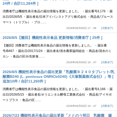
24件 / 合計11,284件 ]
消費者庁は機能性表示食品の届出情報を更新しました。 ・届出番号/L176 ・届
出日/2026/5/5 ・届出者名/日本アドバンストアグリ株式会社 ・商品名/ブルース
マート（トリプル）・プロ……
2026年08月06日 17：08
消費者庁
2026/8/5【撤回】機能性表示食品 更新情報/消費者庁 [ 25件 ]
【撤回】消費者庁は機能性表示食品の届出情報を更新しました。 ・届出番
号/B467 ・届出日/2017/1/24 ・届出者名/清水農業協同組合 ・商品名/清水のミ
カン ・食品の区分/生鮮食……
2026年08月06日 16：47
消費者庁
2026/8/5 機能性表示食品の届出更新「乳酸菌Ｂ２４０タブレット/乳
酸菌B240 (L. pentosus ONRICb0240)《大塚製薬株式会社》」等 [
追加10件 / 合計11,260件 ]
消費者庁は機能性表示食品の届出情報を更新しました。 ・届出番号/L166 ・届
出日/2026/5/15 ・届出者名/オリエンタル酵母工業株式会社 ・商品名/アイサポ
ートプラス ・食品の区……
2026年08月06日 16：47
消費者庁
2026/7/23 機能性表示食品の届出更新「ととのう明日 乳酸菌 腸