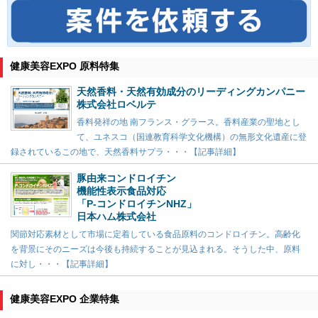
健康美容EXPO 原料特集
天然香料・天然有効成分のリーディングカンパニー
株式会社ロベルテ
香料発祥の地 南フランス・グラース。香料産業の聖地とし
て、ユネスコ（国連教育科学文化機構）の無形文化遺産に登
録されているこの地で、天然香料サプラ・・・【記事詳細】
豚由来コンドロイチン
機能性表示食品対応
「P-コンドロイチンNHZ」
日本ハム株式会社
関節対応素材として市場に定着している食品原料のコンドロイチン。高齢化
を背景にそのニーズは今後も持続することが見込まれる。そうした中、原料
に対し・・・【記事詳細】
健康美容EXPO 企業特集