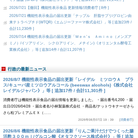
2026/7/21【撤回】機能性表示食品 更新情報/消費者庁 [ 8件 ]
2026/7/21 機能性表示食品の届出更新「ナップル 肝脂サプリ/グロビン由
来テトラペプチド(WTQR)《エムジーファーマ株式会社》」等 [ 追加23件 /
合計11,230件 ]
2026/7/14 機能性表示食品の届出更新「Ｍｅｎ’ｓ Ａｍｉｎｏ（メンズア
ミノ）/イソアリイン、 シクロアリイン、 メチイン)《オリエンタル酵母工
業株式会社》」等 [ 追加14件 / 合計11,207件 ]
行政の最新ニュース
2026/8/7 機能性表示食品の届出更新「レイデル ミツロウＡ プラ
ス/キューバ産ミツロウアルコール (beeswax alcohols)《株式会社
レイデルジャパン》」等 [ 追加17件 / 合計11,301件 ]
消費者庁は機能性表示食品の届出情報を更新しました。 ・届出番号/L200 ・届
出日/2026/04/28 ・届出者名/小林製薬株式会社 ・商品名/ナットウキナーゼさら
さら粒プレミアムＥＸ（……
2026年08月07日 19：39
消費者庁
2026/8/6 機能性表示食品の届出更新「りんご果汁だけでつくった腸
活酢３００ｍｌ/グルコン酸《オタフクソース株式会社》」等 [ 追加