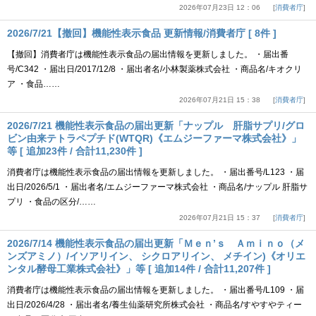
2026年07月23日 12：06
消費者庁
2026/7/21【撤回】機能性表示食品 更新情報/消費者庁 [ 8件 ]
【撤回】消費者庁は機能性表示食品の届出情報を更新しました。 ・届出番
号/C342 ・届出日/2017/12/8 ・届出者名/小林製薬株式会社 ・商品名/キオクリ
ア ・食品……
2026年07月21日 15：38
消費者庁
2026/7/21 機能性表示食品の届出更新「ナップル 肝脂サプリ/グロ
ビン由来テトラペプチド(WTQR)《エムジーファーマ株式会社》」
等 [ 追加23件 / 合計11,230件 ]
消費者庁は機能性表示食品の届出情報を更新しました。 ・届出番号/L123 ・届
出日/2026/5/1 ・届出者名/エムジーファーマ株式会社 ・商品名/ナップル 肝脂サ
プリ ・食品の区分/……
2026年07月21日 15：37
消費者庁
2026/7/14 機能性表示食品の届出更新「Ｍｅｎ’ｓ Ａｍｉｎｏ（メ
ンズアミノ）/イソアリイン、 シクロアリイン、 メチイン)《オリエ
ンタル酵母工業株式会社》」等 [ 追加14件 / 合計11,207件 ]
消費者庁は機能性表示食品の届出情報を更新しました。 ・届出番号/L109 ・届
出日/2026/4/28 ・届出者名/養生仙薬研究所株式会社 ・商品名/すやすやティー