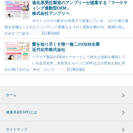
進化系受託製造のアンプリーが提案する「マーケテ
ィング連動型OEM」
株式会社アンプリー
ポストコロナの動きが水面下で加速している。コロナ禍で減
速を余儀なくされたインバウンド需要もようやく規制が解かれ、復調の兆し
がみえつつある・・・【記事詳細】
髪を知り尽くす唯一無二のOEM企業
近代化学株式会社
ヘアケア製品のOEMメーカーとして絶大な信頼を獲得して
いる近代化学。美容室をルーツに90年以上の歴史を刻む同
社が掲げるのは「幸せ」という・・・【記事詳細】
ホーム
健康美容EXPOとは
サイトマップ