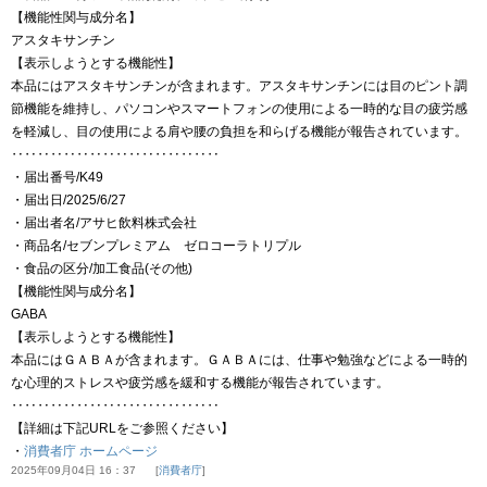
【機能性関与成分名】
アスタキサンチン
【表示しようとする機能性】
本品にはアスタキサンチンが含まれます。アスタキサンチンには目のピント調
節機能を維持し、パソコンやスマートフォンの使用による一時的な目の疲労感
を軽減し、目の使用による肩や腰の負担を和らげる機能が報告されています。
‥‥‥‥‥‥‥‥‥‥‥‥‥‥‥‥
・届出番号/K49
・届出日/2025/6/27
・届出者名/アサヒ飲料株式会社
・商品名/セブンプレミアム ゼロコーラトリプル
・食品の区分/加工食品(その他)
【機能性関与成分名】
GABA
【表示しようとする機能性】
本品にはＧＡＢＡが含まれます。ＧＡＢＡには、仕事や勉強などによる一時的
な心理的ストレスや疲労感を緩和する機能が報告されています。
‥‥‥‥‥‥‥‥‥‥‥‥‥‥‥‥
【詳細は下記URLをご参照ください】
・
消費者庁 ホームページ
2025年09月04日 16：37
消費者庁