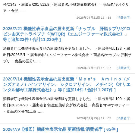
号/C342 ・届出日/2017/12/8 ・届出者名/小林製薬株式会社 ・商品名/キオクリ
ア ・食品……
2026年07月21日 15：38
消費者庁
2026/7/21 機能性表示食品の届出更新「ナップル 肝脂サプリ/グロ
ビン由来テトラペプチド(WTQR)《エムジーファーマ株式会社》」
等 [ 追加23件 / 合計11,230件 ]
消費者庁は機能性表示食品の届出情報を更新しました。 ・届出番号/L123 ・届
出日/2026/5/1 ・届出者名/エムジーファーマ株式会社 ・商品名/ナップル 肝脂サ
プリ ・食品の区分/……
2026年07月21日 15：37
消費者庁
2026/7/14 機能性表示食品の届出更新「Ｍｅｎ’ｓ Ａｍｉｎｏ（メ
ンズアミノ）/イソアリイン、 シクロアリイン、 メチイン)《オリエ
ンタル酵母工業株式会社》」等 [ 追加14件 / 合計11,207件 ]
消費者庁は機能性表示食品の届出情報を更新しました。 ・届出番号/L109 ・届
出日/2026/4/28 ・届出者名/養生仙薬研究所株式会社 ・商品名/すやすやティー
・食品の区分/加工食……
2026年07月15日 12：05
消費者庁
2026/7/9【撤回】機能性表示食品 更新情報/消費者庁 [ 65件 ]