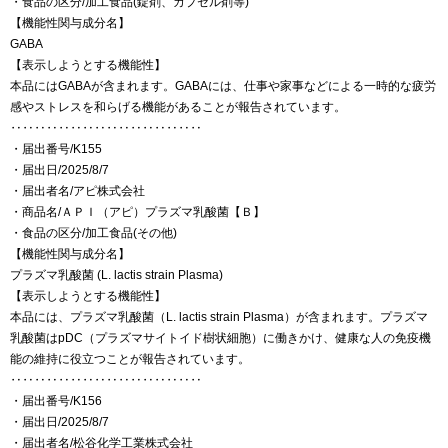
・食品の区分/加工食品(錠剤、カプセル剤等)
【機能性関与成分名】
GABA
【表示しようとする機能性】
本品にはGABAが含まれます。GABAには、仕事や家事などによる一時的な疲労
感やストレスを和らげる機能があることが報告されています。
‥‥‥‥‥‥‥‥‥‥‥‥‥‥‥‥
・届出番号/K155
・届出日/2025/8/7
・届出者名/アピ株式会社
・商品名/ＡＰＩ（アピ）プラズマ乳酸菌【Ｂ】
・食品の区分/加工食品(その他)
【機能性関与成分名】
プラズマ乳酸菌 (L. lactis strain Plasma)
【表示しようとする機能性】
本品には、プラズマ乳酸菌（L. lactis strain Plasma）が含まれます。プラズマ
乳酸菌はpDC（プラズマサイトイド樹状細胞）に働きかけ、健康な人の免疫機
能の維持に役立つことが報告されています。
‥‥‥‥‥‥‥‥‥‥‥‥‥‥‥‥
・届出番号/K156
・届出日/2025/8/7
・届出者名/松谷化学工業株式会社