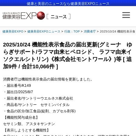
健康と美容のニュースなら健康美容EXPOニュース
健康美容EXPO
健康美容EXPOニュース
行政：TOP
消費者庁
2025/10/24 機能性
2025/10/24 機能性表示食品の届出更新(グミーナ ゆ
らぎサポート/ラフマ由来ヒペロシド、 ラフマ由来イ
ソクエルシトリン)《株式会社モントワール》)等 [ 追
加9件 / 合計10,066件 ]
消費者庁は機能性表示食品の届出情報を更新しました。
・届出番号/K149
・届出日/2025/8/7
・届出者名/サントリーウエルネス株式会社
・商品名/サントリー セサミンバイタル
・食品の区分/加工食品(錠剤、カプセル剤等)
【機能性関与成分名】
セサミン類、 アスタキサンチン
【表示しようとする機能性】