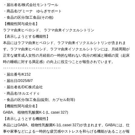
・届出者名/株式会社モントワール
・商品名/グミーナ ゆらぎサポート
・食品の区分/加工食品(その他)
【機能性関与成分名】
ラフマ由来ヒペロシド、 ラフマ由来イソクエルシトリン
【表示しようとする機能性】
本品にはラフマ由来ヒペロシド、ラフマ由来イソクエルシトリンが含まれま
す。ラフマ由来ヒペロシド、ラフマ由来イソクエルシトリンには、月経周期が
正常な健常成人女性の月経前の一時的な晴れない気分の軽減と睡眠の質（起床
時の睡眠に対する満足感）の向上に役立つことが報告されています。
‥‥‥‥‥‥‥‥‥‥‥‥‥‥‥‥
・届出番号/K152
・届出日/2025/8/7
・届出者名/DIC株式会社
・商品名/ネルエイドｃ
・食品の区分/加工食品(錠剤、カプセル剤等)
【機能性関与成分名】
GABA、 植物性乳酸菌K-1 (L. casei 327)
【表示しようとする機能性】
本品にはGABA、植物性乳酸菌K-1(L.casei 327)が含まれます。GABAには、仕
事や家事などによる一時的な疲労感やストレスを和らげる機能があることが報