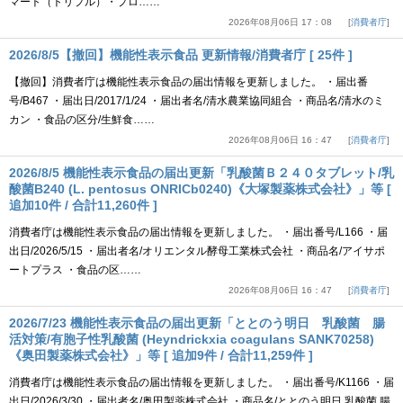
マート（トリプル）・プロ……
2026年08月06日 17：08
消費者庁
2026/8/5【撤回】機能性表示食品 更新情報/消費者庁 [ 25件 ]
【撤回】消費者庁は機能性表示食品の届出情報を更新しました。 ・届出番
号/B467 ・届出日/2017/1/24 ・届出者名/清水農業協同組合 ・商品名/清水のミ
カン ・食品の区分/生鮮食……
2026年08月06日 16：47
消費者庁
2026/8/5 機能性表示食品の届出更新「乳酸菌Ｂ２４０タブレット/乳
酸菌B240 (L. pentosus ONRICb0240)《大塚製薬株式会社》」等 [
追加10件 / 合計11,260件 ]
消費者庁は機能性表示食品の届出情報を更新しました。 ・届出番号/L166 ・届
出日/2026/5/15 ・届出者名/オリエンタル酵母工業株式会社 ・商品名/アイサポ
ートプラス ・食品の区……
2026年08月06日 16：47
消費者庁
2026/7/23 機能性表示食品の届出更新「ととのう明日 乳酸菌 腸
活対策/有胞子性乳酸菌 (Heyndrickxia coagulans SANK70258)
《奥田製薬株式会社》」等 [ 追加9件 / 合計11,259件 ]
消費者庁は機能性表示食品の届出情報を更新しました。 ・届出番号/K1166 ・届
出日/2026/3/30 ・届出者名/奥田製薬株式会社 ・商品名/ととのう明日 乳酸菌 腸