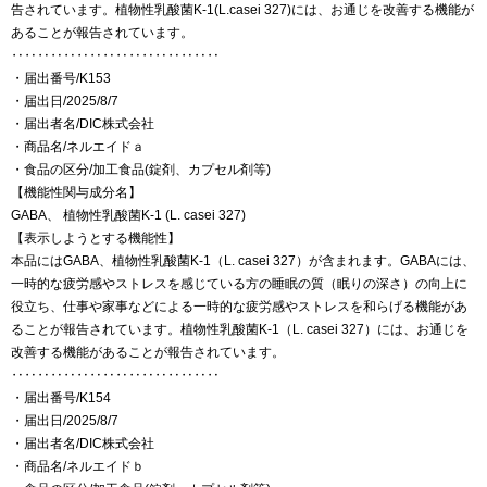
告されています。植物性乳酸菌K-1(L.casei 327)には、お通じを改善する機能が
あることが報告されています。
‥‥‥‥‥‥‥‥‥‥‥‥‥‥‥‥
・届出番号/K153
・届出日/2025/8/7
・届出者名/DIC株式会社
・商品名/ネルエイドａ
・食品の区分/加工食品(錠剤、カプセル剤等)
【機能性関与成分名】
GABA、 植物性乳酸菌K-1 (L. casei 327)
【表示しようとする機能性】
本品にはGABA、植物性乳酸菌K-1（L. casei 327）が含まれます。GABAには、
一時的な疲労感やストレスを感じている方の睡眠の質（眠りの深さ）の向上に
役立ち、仕事や家事などによる一時的な疲労感やストレスを和らげる機能があ
ることが報告されています。植物性乳酸菌K-1（L. casei 327）には、お通じを
改善する機能があることが報告されています。
‥‥‥‥‥‥‥‥‥‥‥‥‥‥‥‥
・届出番号/K154
・届出日/2025/8/7
・届出者名/DIC株式会社
・商品名/ネルエイドｂ