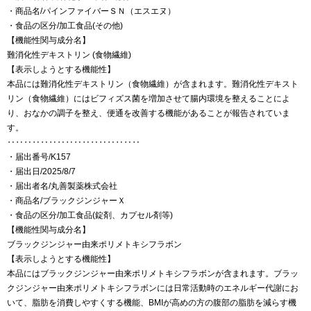
・商品名/パインファイバーＳＮ（エスエヌ）
・食品の区分/加工食品(その他)
【機能性関与成分名】
難消化性デキストリン (食物繊維)
【表示しようとする機能性】
本品には難消化性デキストリン（食物繊維）が含まれます。難消化性デキスト
リン（食物繊維）にはビフィズス菌を増加させて腸内環境を整えることによ
り、おなかの調子を整え、便通を改善する機能があることが報告されていま
す。
‥‥‥‥‥‥‥‥‥‥‥‥‥‥‥‥
・届出番号/K157
・届出日/2025/8/7
・届出者名/丸善製薬株式会社
・商品名/ブラックジンジャーＸ
・食品の区分/加工食品(錠剤、カプセル剤等)
【機能性関与成分名】
ブラックジンジャー由来ポリメトキシフラボン
【表示しようとする機能性】
本品にはブラックジンジャー由来ポリメトキシフラボンが含まれます。ブラッ
クジンジャー由来ポリメトキシフラボンには日常活動時のエネルギー代謝にお
いて、脂肪を消費しやすくする機能、BMIが高めの方の腹部の脂肪を減らす機