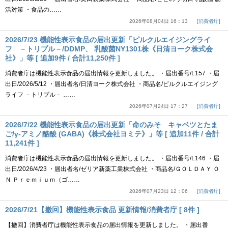
活対策 ・食品の……
2026年08月04日 16：13
消費者庁
2026/7/23 機能性表示食品の届出更新「ピルクルエイジングライ
フ －トリプル－/DDMP、 乳酸菌NY1301株《日清ヨーク株式会
社》」等 [ 追加9件 / 合計11,250件 ]
消費者庁は機能性表示食品の届出情報を更新しました。 ・届出番号/L157 ・届
出日/2026/5/12 ・届出者名/日清ヨーク株式会社 ・商品名/ピルクルエイジング
ライフ －トリプル－ ……
2026年07月24日 17：27
消費者庁
2026/7/22 機能性表示食品の届出更新「命のみそ キャベツとたま
ご/γ-アミノ酪酸 (GABA)《株式会社ヨミテ》」等 [ 追加11件 / 合計
11,241件 ]
消費者庁は機能性表示食品の届出情報を更新しました。 ・届出番号/L146 ・届
出日/2026/4/23 ・届出者名/ゼリア新薬工業株式会社 ・商品名/ＧＯＬＤＡＹ Ｏ
Ｎ Ｐｒｅｍｉｕｍ（ゴ……
2026年07月23日 12：06
消費者庁
2026/7/21【撤回】機能性表示食品 更新情報/消費者庁 [ 8件 ]
【撤回】消費者庁は機能性表示食品の届出情報を更新しました。 ・届出番