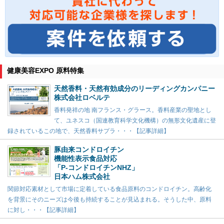
健康美容EXPO 原料特集
天然香料・天然有効成分のリーディングカンパニー
株式会社ロベルテ
香料発祥の地 南フランス・グラース。香料産業の聖地とし
て、ユネスコ（国連教育科学文化機構）の無形文化遺産に登
録されているこの地で、天然香料サプラ・・・【記事詳細】
豚由来コンドロイチン
機能性表示食品対応
「P-コンドロイチンNHZ」
日本ハム株式会社
関節対応素材として市場に定着している食品原料のコンドロイチン。高齢化
を背景にそのニーズは今後も持続することが見込まれる。そうした中、原料
に対し・・・【記事詳細】