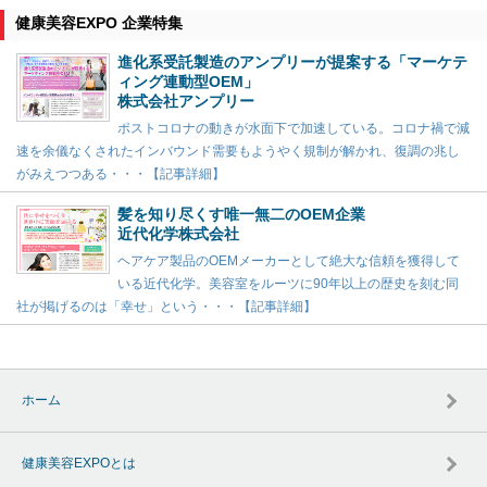
健康美容EXPO 企業特集
進化系受託製造のアンプリーが提案する「マーケテ
ィング連動型OEM」
株式会社アンプリー
ポストコロナの動きが水面下で加速している。コロナ禍で減
速を余儀なくされたインバウンド需要もようやく規制が解かれ、復調の兆し
がみえつつある・・・【記事詳細】
髪を知り尽くす唯一無二のOEM企業
近代化学株式会社
ヘアケア製品のOEMメーカーとして絶大な信頼を獲得して
いる近代化学。美容室をルーツに90年以上の歴史を刻む同
社が掲げるのは「幸せ」という・・・【記事詳細】
ホーム
健康美容EXPOとは