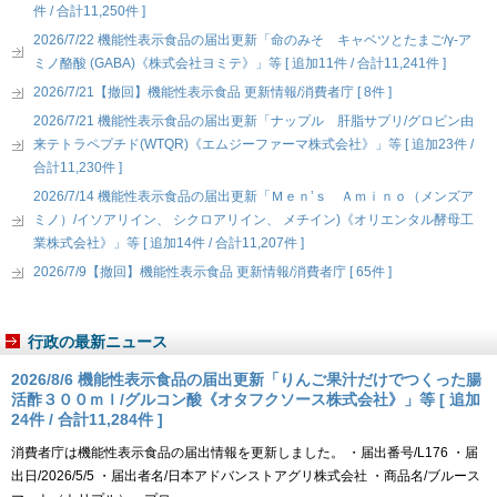
件 / 合計11,250件 ]
2026/7/22 機能性表示食品の届出更新「命のみそ キャベツとたまご/γ-ア
ミノ酪酸 (GABA)《株式会社ヨミテ》」等 [ 追加11件 / 合計11,241件 ]
2026/7/21【撤回】機能性表示食品 更新情報/消費者庁 [ 8件 ]
2026/7/21 機能性表示食品の届出更新「ナップル 肝脂サプリ/グロビン由
来テトラペプチド(WTQR)《エムジーファーマ株式会社》」等 [ 追加23件 /
合計11,230件 ]
2026/7/14 機能性表示食品の届出更新「Ｍｅｎ’ｓ Ａｍｉｎｏ（メンズア
ミノ）/イソアリイン、 シクロアリイン、 メチイン)《オリエンタル酵母工
業株式会社》」等 [ 追加14件 / 合計11,207件 ]
2026/7/9【撤回】機能性表示食品 更新情報/消費者庁 [ 65件 ]
行政の最新ニュース
2026/8/6 機能性表示食品の届出更新「りんご果汁だけでつくった腸
活酢３００ｍｌ/グルコン酸《オタフクソース株式会社》」等 [ 追加
24件 / 合計11,284件 ]
消費者庁は機能性表示食品の届出情報を更新しました。 ・届出番号/L176 ・届
出日/2026/5/5 ・届出者名/日本アドバンストアグリ株式会社 ・商品名/ブルース