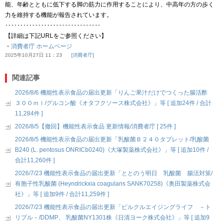
能、年齢とともに低下する脚の筋力に作用することにより、中高年の方の歩く
力を維持する機能が報告されています。
‥‥‥‥‥‥‥‥‥‥‥‥‥‥‥‥
【詳細は下記URLをご参照ください】
・
消費者庁 ホームページ
2025年10月27日 11：23
消費者庁
関連記事
2026/8/6 機能性表示食品の届出更新「りんご果汁だけでつくった腸活酢
３００ｍｌ/グルコン酸《オタフクソース株式会社》」等 [ 追加24件 / 合計
11,284件 ]
2026/8/5【撤回】機能性表示食品 更新情報/消費者庁 [ 25件 ]
2026/8/5 機能性表示食品の届出更新「乳酸菌Ｂ２４０タブレット/乳酸菌
B240 (L. pentosus ONRICb0240)《大塚製薬株式会社》」等 [ 追加10件 /
合計11,260件 ]
2026/7/23 機能性表示食品の届出更新「ととのう明日 乳酸菌 腸活対策/
有胞子性乳酸菌 (Heyndrickxia coagulans SANK70258)《奥田製薬株式会
社》」等 [ 追加9件 / 合計11,259件 ]
2026/7/23 機能性表示食品の届出更新「ピルクルエイジングライフ －ト
リプル－/DDMP、 乳酸菌NY1301株《日清ヨーク株式会社》」等 [ 追加9