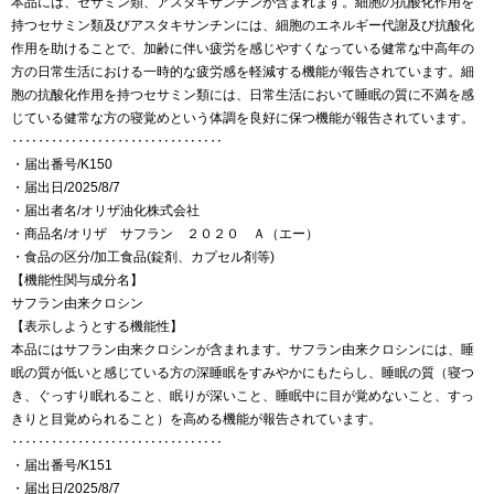
本品には、セサミン類、アスタキサンチンが含まれます。細胞の抗酸化作用を
持つセサミン類及びアスタキサンチンには、細胞のエネルギー代謝及び抗酸化
作用を助けることで、加齢に伴い疲労を感じやすくなっている健常な中高年の
方の日常生活における一時的な疲労感を軽減する機能が報告されています。細
胞の抗酸化作用を持つセサミン類には、日常生活において睡眠の質に不満を感
じている健常な方の寝覚めという体調を良好に保つ機能が報告されています。
‥‥‥‥‥‥‥‥‥‥‥‥‥‥‥‥
・届出番号/K150
・届出日/2025/8/7
・届出者名/オリザ油化株式会社
・商品名/オリザ サフラン ２０２０ Ａ（エー）
・食品の区分/加工食品(錠剤、カプセル剤等)
【機能性関与成分名】
サフラン由来クロシン
【表示しようとする機能性】
本品にはサフラン由来クロシンが含まれます。サフラン由来クロシンには、睡
眠の質が低いと感じている方の深睡眠をすみやかにもたらし、睡眠の質（寝つ
き、ぐっすり眠れること、眠りが深いこと、睡眠中に目が覚めないこと、すっ
きりと目覚められること）を高める機能が報告されています。
‥‥‥‥‥‥‥‥‥‥‥‥‥‥‥‥
・届出番号/K151
・届出日/2025/8/7