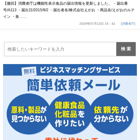
【撤回】消費者庁は機能性表示食品の届出情報を更新しました。 ・届出番
号/A113 ・届出日/2015/9/2 ・届出者名/株式会社えがお ・商品名/えがおのルテ
イン ・食……
2026年07月13日 15：42
消費者庁