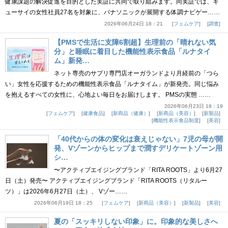
健康課題の解決促進を目的とした実証に共同で取り組みます。同実証では、キ
ューサイの女性社員27名を対象に、パナソニックが展開する体調ナビゲー……
2026年06月24日 18：21
フェムケア
調査
【PMSで生活に支障6割超】生理前の「晴れない気
分」と睡眠に着目した機能性表示食品「ルナタイ
ム」新発…
ネット専売のサプリ専門店オーガランドより月経前の「つら
い」女性を応援するための機能性表示食品「ルナタイム」が新発売。同じ悩み
を抱えるすべての女性に、心地よい毎日をお届けします。 PMSの実態 ……
2026年06月23日 18：19
フェムケア
健康食品
新商品（健康）
新商品（美容）
新製品
機能性表示食品制度
美容
「40代からの体の変化は衰えじゃない」7児の母が開
発、Vゾーンからヒップまで潤すデリケートゾーン用
シ…
〜アクティブエイジングブランド「RITA ROOTS」より6月27
日（土）発売〜 アクティブエイジングブランド「RITA ROOTS（リタルー
ツ）」は2026年6月27日（土）、 Vゾー……
2026年06月19日 18：25
フェムケア
新商品（美容）
新製品
美容
夏の「スッキリしない印象」に。印象的な美しさへ