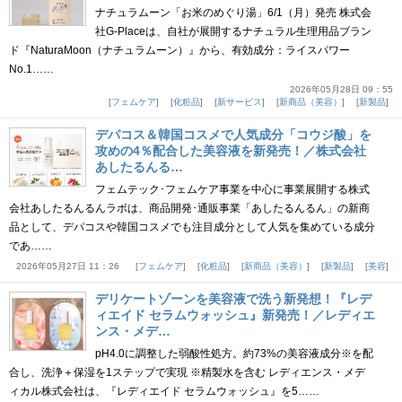
ナチュラムーン「お米のめぐり湯」6/1（月）発売 株式会
社G-Placeは、自社が展開するナチュラル生理用品ブラン
ド『NaturaMoon（ナチュラムーン）』から、有効成分：ライスパワー
No.1……
2026年05月28日 09：55
フェムケア
化粧品
新サービス
新商品（美容）
新製品
デパコス＆韓国コスメで人気成分「コウジ酸」を
攻めの4％配合した美容液を新発売！／株式会社
あしたるんる…
フェムテック･フェムケア事業を中心に事業展開する株式
会社あしたるんるんラボは、商品開発･通販事業「あしたるんるん」の新商
品として、デパコスや韓国コスメでも注目成分として人気を集めている成分
であ……
2026年05月27日 11：26
フェムケア
化粧品
新商品（美容）
新製品
美容
デリケートゾーンを美容液で洗う新発想！『レデ
ィエイド セラムウォッシュ』新発売！／レディエ
ンス・メデ…
pH4.0に調整した弱酸性処方。約73%の美容液成分※を配
合し、洗浄＋保湿を1ステップで実現 ※精製水を含む レディエンス・メデ
ィカル株式会社は、『レディエイド セラムウォッシュ』を5……