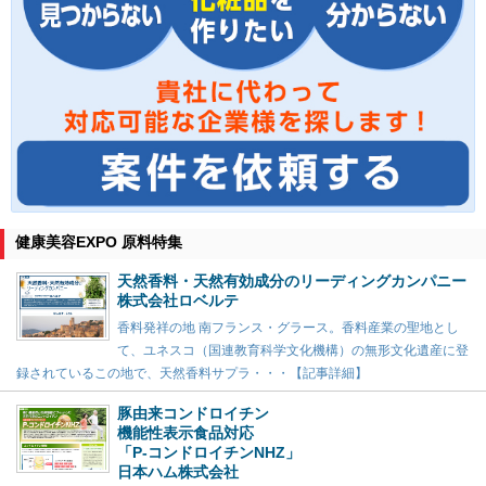
健康美容EXPO 原料特集
天然香料・天然有効成分のリーディングカンパニー
株式会社ロベルテ
香料発祥の地 南フランス・グラース。香料産業の聖地とし
て、ユネスコ（国連教育科学文化機構）の無形文化遺産に登
録されているこの地で、天然香料サプラ・・・【記事詳細】
豚由来コンドロイチン
機能性表示食品対応
「P-コンドロイチンNHZ」
日本ハム株式会社