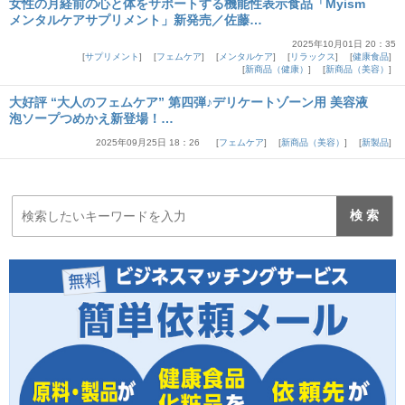
女性の月経前の心と体をサポートする機能性表示食品「Myism
メンタルケアサプリメント」新発売／佐藤…
2025年10月01日 20：35
サプリメント
フェムケア
メンタルケア
リラックス
健康食品
新商品（健康）
新商品（美容）
大好評 “大人のフェムケア” 第四弾♪デリケートゾーン用 美容液
泡ソープつめかえ新登場！…
2025年09月25日 18：26
フェムケア
新商品（美容）
新製品