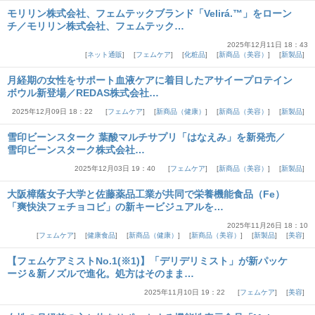
モリリン株式会社、フェムテックブランド「Velirá.™」をローン
チ／モリリン株式会社、フェムテック…
2025年12月11日 18：43
ネット通販
フェムケア
化粧品
新商品（美容）
新製品
月経期の女性をサポート血液ケアに着目したアサイープロテイン
ボウル新登場／REDAS株式会社…
2025年12月09日 18：22
フェムケア
新商品（健康）
新商品（美容）
新製品
雪印ビーンスターク 葉酸マルチサプリ「はなえみ」を新発売／
雪印ビーンスターク株式会社…
2025年12月03日 19：40
フェムケア
新商品（美容）
新製品
大阪樟蔭女子大学と佐藤薬品工業が共同で栄養機能食品（Fe）
「爽快決フェチョコビ」の新キービジュアルを…
2025年11月26日 18：10
フェムケア
健康食品
新商品（健康）
新商品（美容）
新製品
美容
【フェムケアミストNo.1(※1)】「デリデリミスト」が新パッケ
ージ＆新ノズルで進化。処⽅はそのまま…
2025年11月10日 19：22
フェムケア
美容