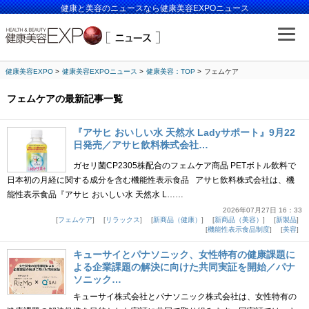
健康と美容のニュースなら健康美容EXPOニュース
健康美容EXPO
健康美容EXPOニュース
健康美容：TOP
フェムケア
フェムケアの最新記事一覧
『アサヒ おいしい水 天然水 Ladyサポート』9月22
日発売／アサヒ飲料株式会社…
ガセリ菌CP2305株配合のフェムケア商品 PETボトル飲料で
日本初の月経に関する成分を含む機能性表示食品 アサヒ飲料株式会社は、機
能性表示食品『アサヒ おいしい水 天然水 L……
2026年07月27日 16：33
フェムケア
リラックス
新商品（健康）
新商品（美容）
新製品
機能性表示食品制度
美容
キューサイとパナソニック、女性特有の健康課題に
よる企業課題の解決に向けた共同実証を開始／パナ
ソニック…
キューサイ株式会社とパナソニック株式会社は、女性特有の