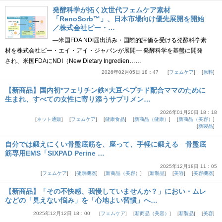
発酵科学が拓く次世代フェムケア素材
「RenoSorb™」、日本市場向け優先展開を開始
／株式会社ピー・…
―米国FDA NDI届出済み・国際的評価を受ける発酵科学素
材を株式会社ピー・エイ・アイ・ジャパンが展開― 発酵科学を基盤に開発
され、米国FDAにNDI（New Dietary Ingredien……
2026年02月05日 18：47
フェムケア
原料
【新商品】国内初*フェリチン鉄×大豆ペプチド配合ママのために
生まれ、すべての女性に寄り添うサプリメン…
2026年01月20日 18：18
ネット通販
フェムケア
健康食品
新商品（健康）
新商品（美容）
新製品
自分では鍛えにくい骨盤底筋を、座って、手軽に鍛える 骨盤底
筋専用EMS「SIXPAD Perine …
2025年12月18日 11：05
フェムケア
健康機器
新商品（美容）
新製品
美容
美容機器
【新商品】「その不快感、我慢していませんか？」におい・ムレ
などの「見えない悩み」を「心地よい習慣」へ…
2025年12月12日 18：00
フェムケア
新商品（美容）
新製品
美容