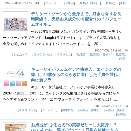
2026年05月22日 17：43
フェムケア
化粧品
新商品（美容）
新製品
美容
デリケートゾーンから全身まで、好きな香りを長
時間纏う。天然由来成分98％配合*1の「パフュー
ムオイル…
〜2026年5月26日(火)よりオンラインで販売開始〜 デリケ
ートゾーンケアブランド「laugh.(ラフドット)」は、ブランド人気の香りを
全身で楽しめる「インティメイトパフュームオイル」を、20……
2026年05月22日 09：10
フェムケア
フレグランス
リラックス
化粧品
新商品（美容）
新製品
美容
キューサイがフェムケア本格参入。エイジングの
節目、44歳からのゆらぎに着目した「責任世代」
向け新ブラ…
キューサイ株式会社は、フェムケア事業に本格参入し、
2026年4月23日（木）に、エイジングの転換期とされる44歳からのゆらぎ
をケアする新ブランド「f44（エフ フォーティ フォー）」を立ち上げ……
2026年04月27日 16：54
サプリメント
フェムケア
健康食品
新商品（健康）
新商品（美容）
新製品
お風呂が“ぷるとろ”の美容ゼリーに大変身！？
raciné から、混ぜるだけで非日常を体験できる