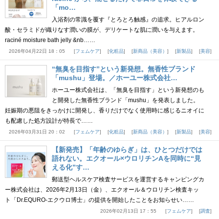
「mo…
入浴剤の常識を覆す『とろとろ触感』の追求。ヒアルロン
酸・セラミドが織りなす潤いの膜が、デリケートな肌に潤いを与えます。
raciné moisture bath jelly &nb……
2026年04月22日 18：05
フェムケア
化粧品
新商品（美容）
新製品
美容
“無臭を目指す”という新発想。無香性ブランド
「mushu」登場。／ホーユー株式会社…
ホーユー株式会社は、「無臭を目指す」という新発想のも
と開発した無香性ブランド「mushu」を発表しました。
妊娠期の悪阻をきっかけに開発し、香りだけでなく使用時に感じるニオイに
も配慮した処方設計が特長で……
2026年03月31日 20：02
フェムケア
化粧品
新商品（美容）
新製品
美容
【新発売】「年齢のゆらぎ」は、ひとつだけでは
語れない。エクオール×ウロリチンAを同時に“見
える化”す…
郵送型ヘルスケア検査サービスを運営するキャンピングカ
ー株式会社は、2026年2月13日（金）、エクオール＆ウロリチン検査キッ
ト「Dr.EQURO-エクウロ博士」の提供を開始したことをお知らせい……
2026年02月13日 17：55
フェムケア
調査