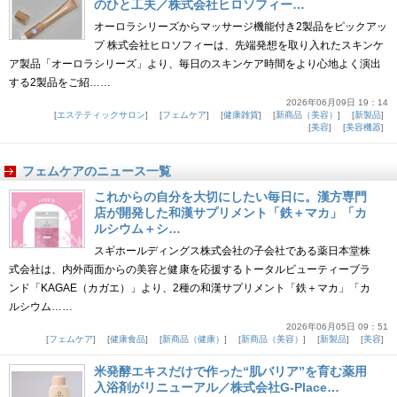
のひと工夫／株式会社ヒロソフィー…
オーロラシリーズからマッサージ機能付き2製品をピックアッ
プ 株式会社ヒロソフィーは、先端発想を取り入れたスキンケ
ア製品「オーロラシリーズ」より、毎日のスキンケア時間をより心地よく演出
する2製品をご紹……
2026年06月09日 19：14
エステティックサロン
フェムケア
健康雑貨
新商品（美容）
新製品
美容
美容機器
フェムケアのニュース一覧
これからの自分を大切にしたい毎日に。漢方専門
店が開発した和漢サプリメント「鉄＋マカ」「カ
ルシウム＋シ…
スギホールディングス株式会社の子会社である薬日本堂株
式会社は、内外両面からの美容と健康を応援するトータルビューティーブラ
ンド「KAGAE（カガエ）」より、2種の和漢サプリメント「鉄＋マカ」「カ
ルシウム……
2026年06月05日 09：51
フェムケア
健康食品
新商品（健康）
新商品（美容）
新製品
美容
米発酵エキスだけで作った“肌バリア”を育む薬用
入浴剤がリニューアル／株式会社G-Place…