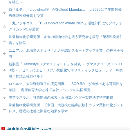
を確立～
ロベルテ、「Lipowheat®」がGulfood Manufacturing 2025にて年間最優
秀機能性成分賞を受賞
一丸ファルコス、「BSB Innovation Award 2025」環境部門にてプロテオ
グリカンIPCが受賞
常磐植物化学研究所、未来の植物化学を担う研究者を表彰「第3回 松尾仁
賞」を贈呈。
ユニアル、北海道大学より「北大発認定スタートアップ企業」の称号を授
与
新製品「Damasty®（ダマスティー）」を発表 － ダマスクローズ × SOD
BⓇ × アセロラによるトリプル抗酸化でホリスティックビューティーを実
現／株式会社ロベルテ
ロベルテ、大学野球選手の疲労回復に「SOD B®」が有効である可能性を
確認 ― 鹿屋体育大学と株式会社ロベルテの共同研究 ―
炭プラスラボ、独自開発の水素・食用炭パウダー製造法で特許取得
常磐植物化学研究所、【米国・大規模な臨床試験】ラフマ葉抽出物がスト
レス、睡眠の改善に顕著な効果を示す
健康美容の最新ニュース