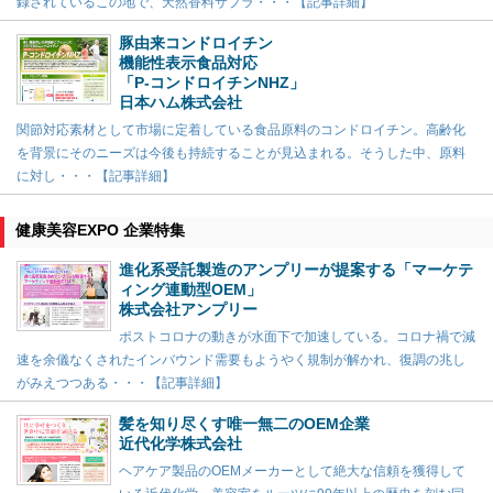
録されているこの地で、天然香料サプラ・・・【記事詳細】
豚由来コンドロイチン
機能性表示食品対応
「P-コンドロイチンNHZ」
日本ハム株式会社
関節対応素材として市場に定着している食品原料のコンドロイチン。高齢化
を背景にそのニーズは今後も持続することが見込まれる。そうした中、原料
に対し・・・【記事詳細】
健康美容EXPO 企業特集
進化系受託製造のアンプリーが提案する「マーケテ
ィング連動型OEM」
株式会社アンプリー
ポストコロナの動きが水面下で加速している。コロナ禍で減
速を余儀なくされたインバウンド需要もようやく規制が解かれ、復調の兆し
がみえつつある・・・【記事詳細】
髪を知り尽くす唯一無二のOEM企業
近代化学株式会社
ヘアケア製品のOEMメーカーとして絶大な信頼を獲得して