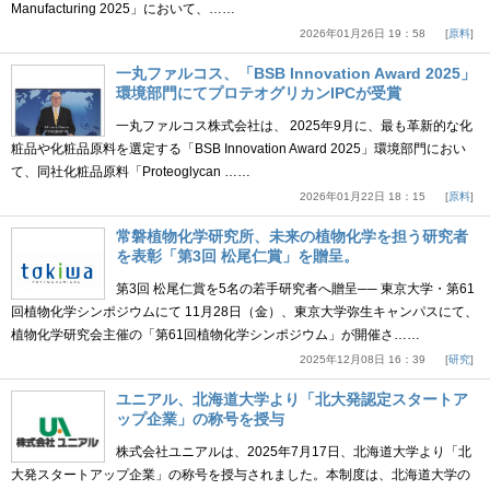
Manufacturing 2025」において、……
2026年01月26日 19：58
原料
一丸ファルコス、「BSB Innovation Award 2025」
環境部門にてプロテオグリカンIPCが受賞
一丸ファルコス株式会社は、 2025年9月に、最も革新的な化
粧品や化粧品原料を選定する「BSB Innovation Award 2025」環境部門におい
て、同社化粧品原料「Proteoglycan ……
2026年01月22日 18：15
原料
常磐植物化学研究所、未来の植物化学を担う研究者
を表彰「第3回 松尾仁賞」を贈呈。
第3回 松尾仁賞を5名の若手研究者へ贈呈── 東京大学・第61
回植物化学シンポジウムにて 11月28日（金）、東京大学弥生キャンパスにて、
植物化学研究会主催の「第61回植物化学シンポジウム」が開催さ……
2025年12月08日 16：39
研究
ユニアル、北海道大学より「北大発認定スタートア
ップ企業」の称号を授与
株式会社ユニアルは、2025年7月17日、北海道大学より「北
大発スタートアップ企業」の称号を授与されました。本制度は、北海道大学の