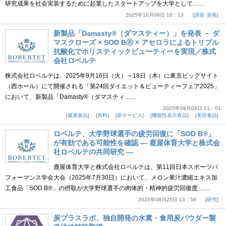
研究成果を社会実装するために起業したスタートアップを大学として……
2025年10月08日 16：13
講座･資格
新製品「Damasty®（ダマスティー）」を発表 － ダ
マスクローズ × SOD BⓇ × アセロラによるトリプル
抗酸化でホリスティックビューティーを実現／株式
会社ロベルテ
株式会社ロベルテは、2025年9月16日（火）～18日（木）に東京ビッグサイト
（西ホール）にて開催される「第24回ダイエット＆ビューティーフェア2025」
において、新製品「Damasty®（ダマスティ……
2025年09月08日 11：01
健康食品
原料
新サービス
機能性表示食品
美容食品
ロベルテ、大学野球選手の疲労回復に「SOD B®」
が有効である可能性を確認 ― 鹿屋体育大学と株式会
社ロベルテの共同研究 ―
鹿屋体育大学と株式会社ロベルテは、第11回日本スポーツパ
フォーマンス学会大会（2025年7月30日）において、メロン果汁濃縮エキス加
工食品「SOD B®」の摂取が大学野球選手の肉体的・精神的疲労回復度……
2025年08月25日 13：58
研究
炭プラスラボ、独自開発の水素・食用炭パウダー製