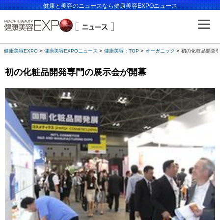
健康と美容のニュースなら健康美容EXPOニュース
健康美容EXPO
健康美容EXPOニュース
健康美容：TOP
オーガニック
初の化粧品開発
初の化粧品開発専門の展示会が開幕