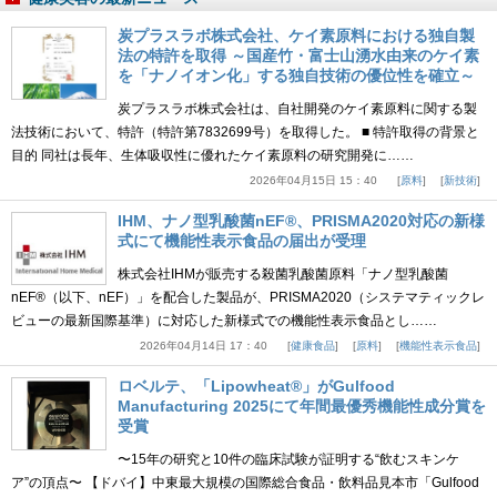
炭プラスラボ株式会社、ケイ素原料における独自製
法の特許を取得 ～国産竹・富士山湧水由来のケイ素
を「ナノイオン化」する独自技術の優位性を確立～
炭プラスラボ株式会社は、自社開発のケイ素原料に関する製
法技術において、特許（特許第7832699号）を取得した。 ■ 特許取得の背景と
目的 同社は長年、生体吸収性に優れたケイ素原料の研究開発に……
2026年04月15日 15：40
原料
新技術
IHM、ナノ型乳酸菌nEF®、PRISMA2020対応の新様
式にて機能性表示食品の届出が受理
株式会社IHMが販売する殺菌乳酸菌原料「ナノ型乳酸菌
nEF®（以下、nEF）」を配合した製品が、PRISMA2020（システマティックレ
ビューの最新国際基準）に対応した新様式での機能性表示食品とし……
2026年04月14日 17：40
健康食品
原料
機能性表示食品
ロベルテ、「Lipowheat®」がGulfood
Manufacturing 2025にて年間最優秀機能性成分賞を
受賞
〜15年の研究と10件の臨床試験が証明する“飲むスキンケ
ア”の頂点〜 【ドバイ】中東最大規模の国際総合食品・飲料品見本市「Gulfood