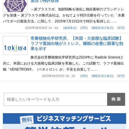
造法で特許取得
～炭プラスラボ、知財戦略を強化し独自素材のブランディン
グを加速～ 炭プラスラボ株式会社は、かねてより特許出願を行っていた「水素
パウダーの製造方法」に関して、2025年7月10日付で特許を取得した……
2025年08月06日 14：44
健康食品
原料
機能性表示食品
研究
常磐植物化学研究所、【米国・大規模な臨床試験】
ラフマ葉抽出物がストレス、睡眠の改善に顕著な効
果を示す
株式会社常磐植物化学研究所は2024年に Radicle Scienceと
共に、米国における大規模な臨床試験を実施した。この試験で、ラフマ葉抽出
物「VENETRON®」（ベネトロン）が、不安を自覚して……
2025年06月25日 18：24
原料
機能性表示食品
研究