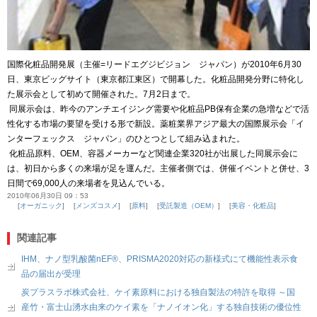
国際化粧品開発展（主催
=
リードエグジビジョン ジャパン）が
2010
年
6
月
30
日、東京ビッグサイト（東京都江東区）で開幕した。化粧品開発分野に特化し
た展示会として初めて開催された。
7
月
2
日まで。
同展示会は、昨今のアンチエイジング需要や化粧品
PB
保有企業の急増などで活
性化する市場の要望を受ける形で新設。薬粧業界アジア最大の国際展示会「イ
ンターフェックス ジャパン」のひとつとして組み込まれた。
化粧品原料、
OEM
、容器メーカーなど関連企業
320
社が出展した同展示会に
は、初日から多くの来場が足を運んだ。主催者側では、併催イベントと併せ、
3
日間で
69,000
人の来場者を見込んでいる。
2010年06月30日 09：53
オーガニック
メンズコスメ
原料
受託製造（OEM）
美容・化粧品
関連記事
IHM、ナノ型乳酸菌nEF®、PRISMA2020対応の新様式にて機能性表示食
品の届出が受理
炭プラスラボ株式会社、ケイ素原料における独自製法の特許を取得 ～国
産竹・富士山湧水由来のケイ素を「ナノイオン化」する独自技術の優位性