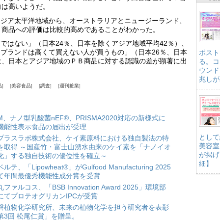
向は高いようだ。
アジア太平洋地域から、オーストラリアとニュージーランド、
Ｂ商品への評価は比較的高めであることがわかった。
ではない」（日本24％、日本を除くアジア地域平均42％）、
ブランドは高くて買えない人が買うもの」（日本26％、日本
ポスト
は、日本とアジア地域のＰＢ商品に対する認識の差が顕著に出
る。コ
ウンド
兆しが
品
美容食品
調査
週刊粧業
HM、ナノ型乳酸菌nEF®、PRISMA2020対応の新様式に
機能性表示食品の届出が受理
として
プラスラボ株式会社、ケイ素原料における独自製法の特
美容室
を取得 ～国産竹・富士山湧水由来のケイ素を「ナノイオ
が掲げ
化」する独自技術の優位性を確立～
細】
ルテ、「Lipowheat®」がGulfood Manufacturing 2025
て年間最優秀機能性成分賞を受賞
ファルコス、「BSB Innovation Award 2025」環境部
にてプロテオグリカンIPCが受賞
磐植物化学研究所、未来の植物化学を担う研究者を表彰
第3回 松尾仁賞」を贈呈。