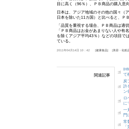
目に高く（96％）、ＰＢ商品の購入意
日本は、アジア地域のその他の国々（
日本を除いた11カ国）と比べると、Ｐ
「品質を重視する場合、ＰＢ商品は適切
「ＰＢ商品はお金があまりない人や有名
を除くアジア平均43％）などの項目で
ている。
2011年04月14日 10：42
健康食品
美容・化粧
I
て
関連記事
炭
許
ン
ロベ
に
一丸
門
常
「