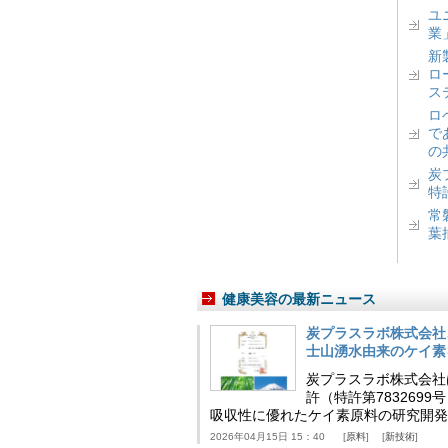
ユ
業
新
ロ
ス
ロ
で
の
炭
特
常
葉
健康美容の最新ニュース
炭プラスラボ株式会社
士山湧水由来のケイ素
炭プラスラボ株式会社
許（特許第783269
吸収性に優れたケイ素原料の研究開発
2026年04月15日 15：40
原料
新技術