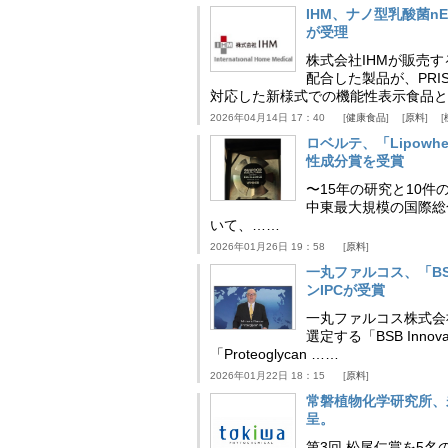
IHM、ナノ型乳酸菌n
が受理
株式会社IHMが販売す
配合した製品が、PRI
対応した新様式での機能性表示食品と
2026年04月14日 17：40
健康食品
原料
ロベルテ、「Lipowhea
性成分賞を受賞
〜15年の研究と10件
中東最大規模の国際総合食品
いて、……
2026年01月26日 19：58
原料
一丸ファルコス、「BSB 
ンIPCが受賞
一丸ファルコス株式会
選定する「BSB Inno
「Proteoglycan ……
2026年01月22日 18：15
原料
常磐植物化学研究所、
呈。
第3回 松尾仁賞を5名