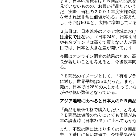
まず、日本の消費者はＰＢ商品の品質
見ていないものの、お買い得品だとい
だ。実際、当社の２００１年度実施の
を考えれば非常に価値がある」と答えた
し、今回は50％と、大幅に増加してい
２点目は、日本以外のアジア地域にお
は適切ではない
」（日本24％、日本を
や有名ブランドは高くて買えない人が買
目では、日本と大きな差が開いており
今回はオンライン調査の結果のため、
長が著しいことを考えると、今後数年
る。
ＰＢ商品のイメージとして、「有名ブラ
に対し、世界平均は35％だった。また
識は、日本では28％の人しかもってい
がやや低い数値となっている。
アジア地域に比べると日本人のＰＢ商
「商品を最低価格で購入したい」と考え
ＰＢ商品は値段のわりにとても価値があ
年の調査時（日本27％）に比べてもか
また、不況の際にはより多くのＰＢ商品
中、７番目に多い数値で、今後景気が