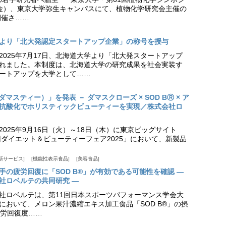
日（金）、東京大学弥生キャンパスにて、植物化学研究会主催の
開催さ……
より「北大発認定スタートアップ企業」の称号を授与
2025年7月17日、北海道大学より「北大発スタートアップ
れました。本制度は、北海道大学の研究成果を社会実装す
ートアップを大学として……
（ダマスティー）」を発表 － ダマスクローズ × SOD BⓇ × ア
抗酸化でホリスティックビューティーを実現／株式会社ロ
025年9月16日（火）～18日（木）に東京ビッグサイト
ダイエット＆ビューティーフェア2025」において、新製品
新サービス
機能性表示食品
美容食品
手の疲労回復に「SOD B®」が有効である可能性を確認 ―
社ロベルテの共同研究 ―
社ロベルテは、第11回日本スポーツパフォーマンス学会大
日）において、メロン果汁濃縮エキス加工食品「SOD B®」の摂
労回復度……