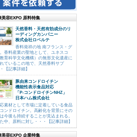
康美容EXPO 原料特集
天然香料・天然有効成分のリ
ーディングカンパニー
株式会社ロベルテ
香料発祥の地 南フランス・グ
。香料産業の聖地として、ユネスコ
教育科学文化機構）の無形文化遺産に
れているこの地で、天然香料サプ
・【記事詳細】
豚由来コンドロイチン
機能性表示食品対応
「P-コンドロイチンNHZ」
日本ハム株式会社
応素材として市場に定着している食品
コンドロイチン。高齢化を背景にその
は今後も持続することが見込まれる。
た中、原料に対し・・・【記事詳細】
康美容EXPO 企業特集