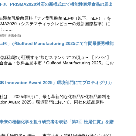
EF®、PRISMA2020対応の新様式にて機能性表示食品の届出
る殺菌乳酸菌原料「ナノ型乳酸菌nEF®（以下、nEF）」を
SMA2020（システマティックレビューの最新国際基準）に
し……
機能性表示食品
t®」がGulfood Manufacturing 2025にて年間最優秀機能
の臨床試験が証明する“飲むスキンケア”の頂点〜 【ドバイ】
・飲料品見本市「Gulfood Manufacturing 2025」にお
Innovation Award 2025」環境部門にてプロテオグリカ
社は、 2025年9月に、最も革新的な化粧品や化粧品原料を
vation Award 2025」環境部門において、同社化粧品原料
未来の植物化学を担う研究者を表彰「第3回 松尾仁賞」を贈
の若手研究者へ贈呈── 東京大学・第61回植物化学シンポジ