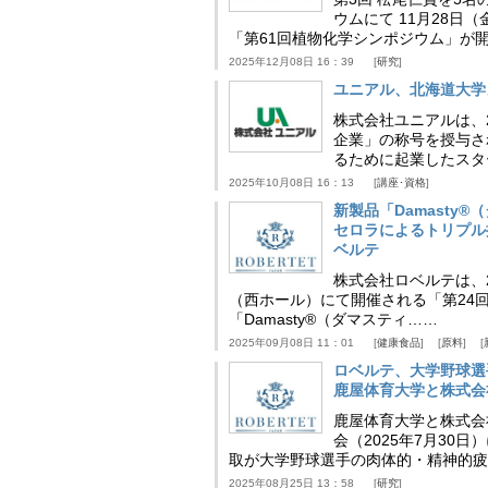
ウムにて 11月28
「第61回植物化学シンポジウム」が
2025年12月08日 16：39
研究
ユニアル、北海道大学
株式会社ユニアルは、
企業」の称号を授与さ
るために起業したスタ
2025年10月08日 16：13
講座･資格
新製品「Damasty®
セロラによるトリプル
ベルテ
株式会社ロベルテは、2
（西ホール）にて開催される「第24回
「Damasty®（ダマスティ……
2025年09月08日 11：01
健康食品
原料
ロベルテ、大学野球選
鹿屋体育大学と株式会
鹿屋体育大学と株式会
会（2025年7月30
取が大学野球選手の肉体的・精神的疲
2025年08月25日 13：58
研究