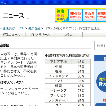
ュース
健康美容：TOP
健康食品
日本人が抱くＰＢブランドに対する認識
行政ニュース
プレスリリース
コラム
る認識
＝港区）は、世界53カ国
歳以上）を対象に行った
ブランドレポート」の結果
べると、日本の消費者はプ
買い得だと考え、不況を脱
ることがわかった。
とは考えていない
ー コンシューマー リサー
ように分析している。
。