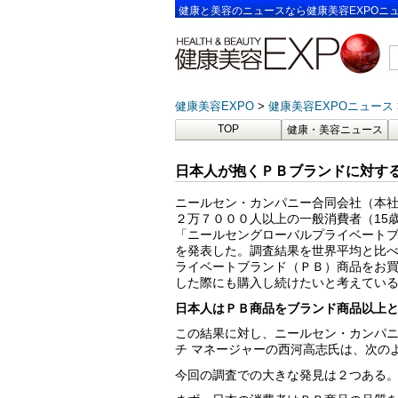
健康と美容のニュースなら健康美容EXPOニ
健康美容EXPO
健康美容EXPOニュース
TOP
健康・美容ニュース
日本人が抱くＰＢブランドに対す
ニールセン・カンパニー合同会社（本社
２万７０００人以上の一般消費者（15
「ニールセングローバルプライベート
を発表した。調査結果を世界平均と比
ライベートブランド（ＰＢ）商品をお
した際にも購入し続けたいと考えてい
日本人はＰＢ商品をブランド商品以上
この結果に対し、ニールセン・カンパニ
チ マネージャーの西河高志氏は、次の
今回の調査での大きな発見は２つある