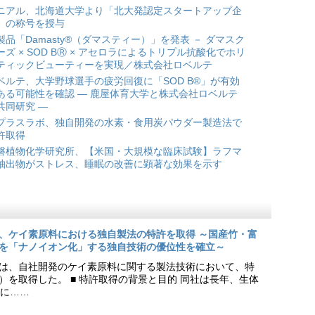
ニアル、北海道大学より「北大発認定スタートアップ企
」の称号を授与
製品「Damasty®（ダマスティー）」を発表 － ダマスク
ーズ × SOD BⓇ × アセロラによるトリプル抗酸化でホリ
ティックビューティーを実現／株式会社ロベルテ
ベルテ、大学野球選手の疲労回復に「SOD B®」が有効
ある可能性を確認 ― 鹿屋体育大学と株式会社ロベルテ
共同研究 ―
プラスラボ、独自開発の水素・食用炭パウダー製造法で
許取得
磐植物化学研究所、【米国・大規模な臨床試験】ラフマ
抽出物がストレス、睡眠の改善に顕著な効果を示す
、ケイ素原料における独自製法の特許を取得 ～国産竹・富
を「ナノイオン化」する独自技術の優位性を確立～
は、自社開発のケイ素原料に関する製法技術において、特
9号）を取得した。 ■ 特許取得の背景と目的 同社は長年、生体
に……