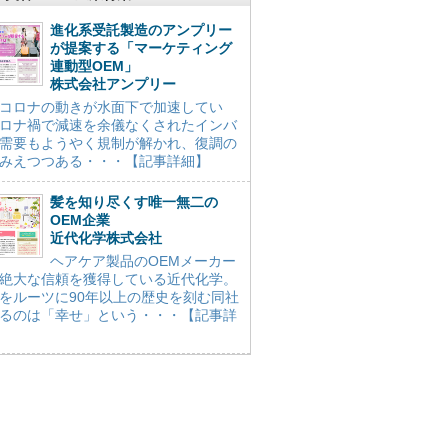
進化系受託製造のアンプリー
が提案する「マーケティング
連動型OEM」
株式会社アンプリー
コロナの動きが水面下で加速してい
ロナ禍で減速を余儀なくされたインバ
需要もようやく規制が解かれ、復調の
みえつつある・・・【記事詳細】
髪を知り尽くす唯一無二の
OEM企業
近代化学株式会社
ヘアケア製品のOEMメーカー
絶大な信頼を獲得している近代化学。
をルーツに90年以上の歴史を刻む同社
るのは「幸せ」という・・・【記事詳