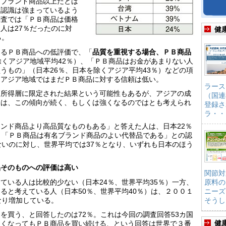
をブランド商品以上だとは
う認識は強まっているよう
調査では「ＰＢ商品は価格
人は27％だったのに対
健
る。
けるＰＢ商品への低評価で、「
品質を重視する場合、ＰＢ商品
除くアジア地域平均42％）、「ＰＢ商品はお金があまりない人
うもの」（日本26％、日本を除くアジア平均43％）などの項
、アジア地域ではまだＰＢ商品に対する信頼は低い。
ラース
高所得層に限定された結果という可能性もあるが、アジアの成
（国連
間は、この傾向が続く、もしくは強くなるのではとも考えられ
登録さ
ラ・・
ンド商品より高品質なものもある」と答えた人は、日本22％
、「ＰＢ商品は有名ブランド商品のよい代替品である」との認
ないのに対し、世界平均では37％となり、いずれも日本のほう
品そのものへの評価は高い
関節対
ている人は比較的少ない（日本24％、世界平均35％）一方、
原料の
ると考えている人（日本50％、世界平均40％）は、２００１
ニーズ
なり増加している。
そうし
を買う、と回答したのは72％。これは今回の調査回答53カ国
健
良くなってもＰＢ商品を買い続ける、という回答は世界で３番