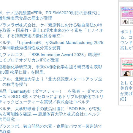
HM、ナノ型乳酸菌nEF®、PRISMA2020対応の新様式に
機能性表示食品の届出が受理
プラスラボ株式会社、ケイ素原料における独自製法の特
を取得 ～国産竹・富士山湧水由来のケイ素を「ナノイオ
ポスト
化」する独自技術の優位性を確立～
る。コ
ルテ、「Lipowheat®」がGulfood Manufacturing 2025
ウンド
て年間最優秀機能性成分賞を受賞
兆しが
ファルコス、「BSB Innovation Award 2025」環境部
にてプロテオグリカンIPCが受賞
磐植物化学研究所、未来の植物化学を担う研究者を表彰
第3回 松尾仁賞」を贈呈。
ニアル、北海道大学より「北大発認定スタートアップ企
として
」の称号を授与
美容室
製品「Damasty®（ダマスティー）」を発表 － ダマスク
が掲げ
ーズ × SOD BⓇ × アセロラによるトリプル抗酸化でホリ
細】
ティックビューティーを実現／株式会社ロベルテ
ベルテ、大学野球選手の疲労回復に「SOD B®」が有効
ある可能性を確認 ― 鹿屋体育大学と株式会社ロベルテ
共同研究 ―
プラスラボ、独自開発の水素・食用炭パウダー製造法で
許取得