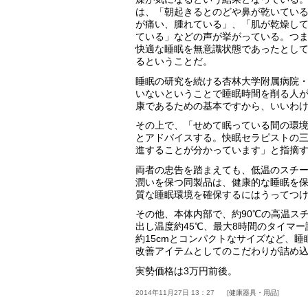
は、「朝起きるとのどや鼻が乾いてい
が痛い、腫れている」、「肌が乾燥し
ている」などの声が挙がっている。つ
快適な睡眠を無意識状態であったとし
るということだ。
睡眠の研究を続ける杏林大学附属病院
いないということで睡眠時間を削る人が
康であるための基本ですから、いいわ
その上で、「せめて眠っている間の環
とアドバイスする。快眠セラピストの
進することが分かっています」と指摘
両者の忠告を踏まえても、低温のスチ
潤いを保つ同製品は、健康的な睡眠を
質な睡眠環境を確保するにはうってつ
その他、本体内部で、約90℃の高温ス
出し温度約45℃、最大8時間のタイマー
約15cmとコンパクトなサイズなど、
改善アイテムとしてのこだわりが詰め
実勢価格は3万円前後。
2014年11月27日 13：27
健康器具・用品