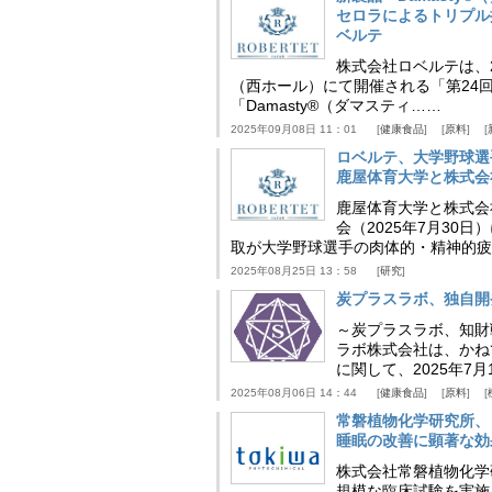
セロラによるトリプル
ベルテ
株式会社ロベルテは、2
（西ホール）にて開催される「第24回
「Damasty®（ダマスティ……
2025年09月08日 11：01
健康食品
原料
ロベルテ、大学野球選
鹿屋体育大学と株式会
鹿屋体育大学と株式会
会（2025年7月30
取が大学野球選手の肉体的・精神的疲
2025年08月25日 13：58
研究
炭プラスラボ、独自開
～炭プラスラボ、知財
ラボ株式会社は、かね
に関して、2025年7
2025年08月06日 14：44
健康食品
原料
常磐植物化学研究所、
睡眠の改善に顕著な効
株式会社常磐植物化学研究
規模な臨床試験を実施