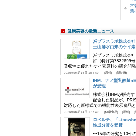
常
葉
健康美容の最新ニュース
炭プラスラボ株式会社
士山湧水由来のケイ素
炭プラスラボ株式会社
許（特許第783269
吸収性に優れたケイ素原料の研究開発
2026年04月15日 15：40
原料
新技術
IHM、ナノ型乳酸菌n
が受理
株式会社IHMが販売す
配合した製品が、PRI
対応した新様式での機能性表示食品と
2026年04月14日 17：40
健康食品
原料
ロベルテ、「Lipowhea
性成分賞を受賞
〜15年の研究と10件