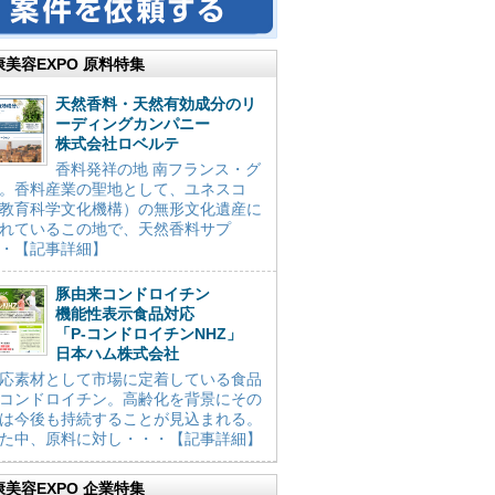
康美容EXPO 原料特集
天然香料・天然有効成分のリ
ーディングカンパニー
株式会社ロベルテ
香料発祥の地 南フランス・グ
。香料産業の聖地として、ユネスコ
教育科学文化機構）の無形文化遺産に
れているこの地で、天然香料サプ
・【記事詳細】
豚由来コンドロイチン
機能性表示食品対応
「P-コンドロイチンNHZ」
日本ハム株式会社
応素材として市場に定着している食品
コンドロイチン。高齢化を背景にその
は今後も持続することが見込まれる。
た中、原料に対し・・・【記事詳細】
康美容EXPO 企業特集