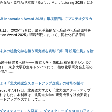
・飲料品見本市「Gulfood Manufacturing 2025」にお
Innovation Award 2025」環境部門にてプロテオグリカ
社は、 2025年9月に、最も革新的な化粧品や化粧品原料を
vation Award 2025」環境部門において、同社化粧品原料
未来の植物化学を担う研究者を表彰「第3回 松尾仁賞」を贈
の若手研究者へ贈呈── 東京大学・第61回植物化学シンポジ
日（金）、東京大学弥生キャンパスにて、植物化学研究会主催の
開催さ……
より「北大発認定スタートアップ企業」の称号を授与
2025年7月17日、北海道大学より「北大発スタートアップ
れました。本制度は、北海道大学の研究成果を社会実装す
ートアップを大学として……
（ダマスティー）」を発表 － ダマスクローズ × SOD BⓇ × ア