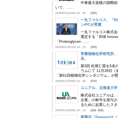
中東最大規模の国際総合食品
いて、……
2026年01月26日 19：58
原料
一丸ファルコス、「BSB 
ンIPCが受賞
一丸ファルコス株式会
選定する「BSB Inno
「Proteoglycan ……
2026年01月22日 18：15
原料
常磐植物化学研究所、
呈。
第3回 松尾仁賞を5名
ウムにて 11月28
「第61回植物化学シンポジウム」が
2025年12月08日 16：39
研究
ユニアル、北海道大学
株式会社ユニアルは、
企業」の称号を授与さ
るために起業したスタ
2025年10月08日 16：13
講座･資格
新製品「Damasty®