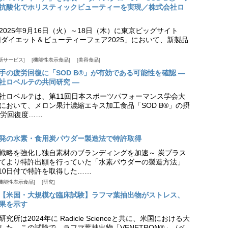
抗酸化でホリスティックビューティーを実現／株式会社ロ
025年9月16日（火）～18日（木）に東京ビッグサイト
ダイエット＆ビューティーフェア2025」において、新製品
新サービス
機能性表示食品
美容食品
手の疲労回復に「SOD B®」が有効である可能性を確認 ―
社ロベルテの共同研究 ―
社ロベルテは、第11回日本スポーツパフォーマンス学会大
日）において、メロン果汁濃縮エキス加工食品「SOD B®」の摂
労回復度……
発の水素・食用炭パウダー製造法で特許取得
戦略を強化し独自素材のブランディングを加速～ 炭プラス
てより特許出願を行っていた「水素パウダーの製造方法」
月10日付で特許を取得した……
機能性表示食品
研究
【米国・大規模な臨床試験】ラフマ葉抽出物がストレス、
果を示す
所は2024年に Radicle Scienceと共に、米国における大
した。この試験で、ラフマ葉抽出物「VENETRON®」（ベ