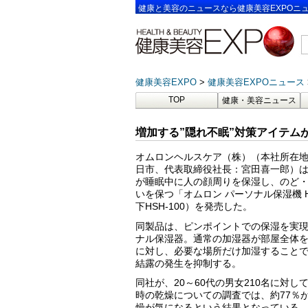
健康と美容のニュースなら健康美容EXPOニ
健康美容EXPO
健康美容EXPOニュース
TOP
健康・美容ニュース
増加する”隠れ不眠”対策アイテム
オムロンヘルスケア（株）（本社所在
日市、代表取締役社長：宮田喜一郎）
が睡眠中に人の顔周りを保湿し、のど
いを保つ「オムロン パーソナル保湿機 HS
下HSH-100）を発売した。
同製品は、ピンポイントでの保湿を実
ナル保湿器。通常の加湿器が部屋全体
に対し、必要な場所だけ加湿すること
結露の発生を抑制する。
同社が、20～60代の男女210名に対し
時の乾燥についての調査では、約77％
燥が気になるという結果となっている