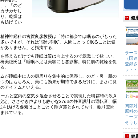
る」、「のど
てカサカサし
まり、乾燥は
健
ても妨げてい
・精神神経科の古賀良彦教授は「特に都会では眠るのがもった
多いですが、それは“隠れ不眠”。人間にとって眠ることは健
けがありません」と指摘する。
ラース
境を整えるだけでも睡眠は質は向上するので意識して欲しい」
（国連
三橋美穂氏は「睡眠不足は美容にも悪影響。特に肌の乾燥を促
登録さ
する。
ラ・・
ームが睡眠中に人の顔周りを集中的に保湿し、のど・鼻・肌の
保つのはもちろん、美にも効果が期待できるだけに、まさに良
けのアイテムといえる。
チームと室内の空気を混合させることで実現した噴霧時の吹き
設定、ささやき声よりも静かな27dBの静音設計の運転音、幅
関節対
睡眠を妨げる要素はことごとく削ぎ落とされており、眠り空間
原料の
込まれている。
ニーズ
そうし
健