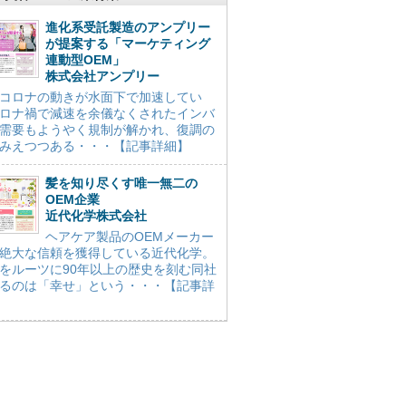
進化系受託製造のアンプリー
が提案する「マーケティング
連動型OEM」
株式会社アンプリー
コロナの動きが水面下で加速してい
ロナ禍で減速を余儀なくされたインバ
需要もようやく規制が解かれ、復調の
みえつつある・・・【記事詳細】
髪を知り尽くす唯一無二の
OEM企業
近代化学株式会社
ヘアケア製品のOEMメーカー
絶大な信頼を獲得している近代化学。
をルーツに90年以上の歴史を刻む同社
るのは「幸せ」という・・・【記事詳