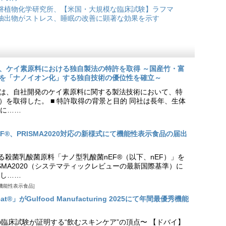
磐植物化学研究所、【米国・大規模な臨床試験】ラフマ
抽出物がストレス、睡眠の改善に顕著な効果を示す
、ケイ素原料における独自製法の特許を取得 ～国産竹・富
を「ナノイオン化」する独自技術の優位性を確立～
は、自社開発のケイ素原料に関する製法技術において、特
9号）を取得した。 ■ 特許取得の背景と目的 同社は長年、生体
に……
EF®、PRISMA2020対応の新様式にて機能性表示食品の届出
る殺菌乳酸菌原料「ナノ型乳酸菌nEF®（以下、nEF）」を
SMA2020（システマティックレビューの最新国際基準）に
し……
機能性表示食品
t®」がGulfood Manufacturing 2025にて年間最優秀機能
の臨床試験が証明する“飲むスキンケア”の頂点〜 【ドバイ】