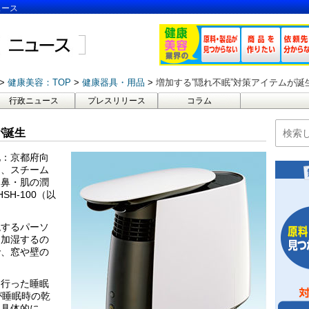
ュース
健康美容：TOP
健康器具・用品
増加する”隠れ不眠”対策アイテムが誕
行政ニュース
プレスリリース
コラム
が誕生
地：京都府向
は、スチーム
・鼻・肌の潤
H-100（以
現するパーソ
を加湿するの
で、窓や壁の
て行った睡眠
が睡眠時の乾
。具体的に