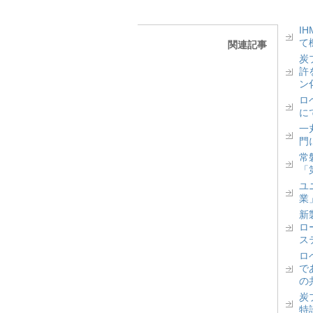
I
て
関連記事
炭
許
ン
ロベ
に
一丸
門
常
「
ユ
業
新
ロ
ス
ロ
で
の
炭
特