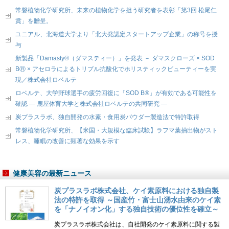
常磐植物化学研究所、未来の植物化学を担う研究者を表彰「第3回 松尾仁
賞」を贈呈。
ユニアル、北海道大学より「北大発認定スタートアップ企業」の称号を授
与
新製品「Damasty®（ダマスティー）」を発表 － ダマスクローズ × SOD
BⓇ × アセロラによるトリプル抗酸化でホリスティックビューティーを実
現／株式会社ロベルテ
ロベルテ、大学野球選手の疲労回復に「SOD B®」が有効である可能性を
確認 ― 鹿屋体育大学と株式会社ロベルテの共同研究 ―
炭プラスラボ、独自開発の水素・食用炭パウダー製造法で特許取得
常磐植物化学研究所、【米国・大規模な臨床試験】ラフマ葉抽出物がスト
レス、睡眠の改善に顕著な効果を示す
健康美容の最新ニュース
炭プラスラボ株式会社、ケイ素原料における独自製
法の特許を取得 ～国産竹・富士山湧水由来のケイ素
を「ナノイオン化」する独自技術の優位性を確立～
炭プラスラボ株式会社は、自社開発のケイ素原料に関する製