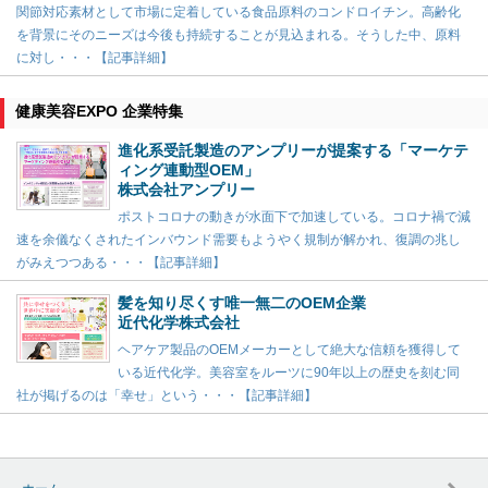
関節対応素材として市場に定着している食品原料のコンドロイチン。高齢化
を背景にそのニーズは今後も持続することが見込まれる。そうした中、原料
に対し・・・【記事詳細】
健康美容EXPO 企業特集
進化系受託製造のアンプリーが提案する「マーケテ
ィング連動型OEM」
株式会社アンプリー
ポストコロナの動きが水面下で加速している。コロナ禍で減
速を余儀なくされたインバウンド需要もようやく規制が解かれ、復調の兆し
がみえつつある・・・【記事詳細】
髪を知り尽くす唯一無二のOEM企業
近代化学株式会社
ヘアケア製品のOEMメーカーとして絶大な信頼を獲得して
いる近代化学。美容室をルーツに90年以上の歴史を刻む同
社が掲げるのは「幸せ」という・・・【記事詳細】