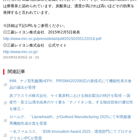
は療養泉と認められています。炭酸泉は、濃度が高ければ高いほどその効果を
発揮すると言われています。
※詳細は下記URLをご参照ください。
◎三菱レイヨン株式会社 2015年2月5日発表
http://www.mrc.co.jp/press/detail/pdf/20150205122018.pdf
◎三菱レイヨン株式会社 公式サイト
http://www.mrc.co.jp/
2015年02月05日 16：03
関連記事
IHM、ナノ型乳酸菌nEF®、PRISMA2020対応の新様式にて機能性表示食
品の届出が受理
炭プラスラボ株式会社、ケイ素原料における独自製法の特許を取得 ～国
産竹・富士山湧水由来のケイ素を「ナノイオン化」する独自技術の優位性
を確立～
ロベルテ、「Lipowheat®」がGulfood Manufacturing 2025にて年間最優
秀機能性成分賞を受賞
一丸ファルコス、「BSB Innovation Award 2025」環境部門にてプロテオ
グリカンIPCが受賞