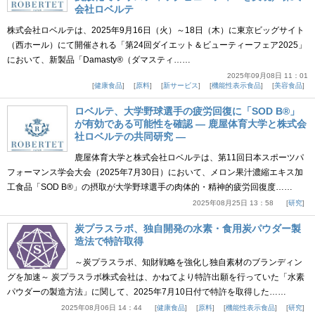
会社ロベルテ
株式会社ロベルテは、2025年9月16日（火）～18日（木）に東京ビッグサイト
（西ホール）にて開催される「第24回ダイエット＆ビューティーフェア2025」
において、新製品「Damasty®（ダマスティ……
2025年09月08日 11：01
健康食品
原料
新サービス
機能性表示食品
美容食品
ロベルテ、大学野球選手の疲労回復に「SOD B®」
が有効である可能性を確認 ― 鹿屋体育大学と株式会
社ロベルテの共同研究 ―
鹿屋体育大学と株式会社ロベルテは、第11回日本スポーツパ
フォーマンス学会大会（2025年7月30日）において、メロン果汁濃縮エキス加
工食品「SOD B®」の摂取が大学野球選手の肉体的・精神的疲労回復度……
2025年08月25日 13：58
研究
炭プラスラボ、独自開発の水素・食用炭パウダー製
造法で特許取得
～炭プラスラボ、知財戦略を強化し独自素材のブランディン
グを加速～ 炭プラスラボ株式会社は、かねてより特許出願を行っていた「水素
パウダーの製造方法」に関して、2025年7月10日付で特許を取得した……
2025年08月06日 14：44
健康食品
原料
機能性表示食品
研究