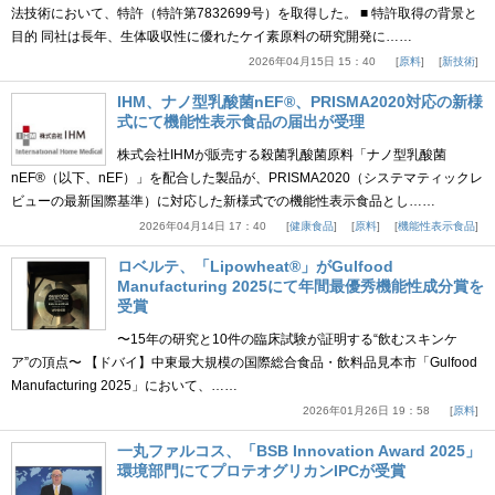
法技術において、特許（特許第7832699号）を取得した。 ■ 特許取得の背景と
目的 同社は長年、生体吸収性に優れたケイ素原料の研究開発に……
2026年04月15日 15：40
原料
新技術
IHM、ナノ型乳酸菌nEF®、PRISMA2020対応の新様
式にて機能性表示食品の届出が受理
株式会社IHMが販売する殺菌乳酸菌原料「ナノ型乳酸菌
nEF®（以下、nEF）」を配合した製品が、PRISMA2020（システマティックレ
ビューの最新国際基準）に対応した新様式での機能性表示食品とし……
2026年04月14日 17：40
健康食品
原料
機能性表示食品
ロベルテ、「Lipowheat®」がGulfood
Manufacturing 2025にて年間最優秀機能性成分賞を
受賞
〜15年の研究と10件の臨床試験が証明する“飲むスキンケ
ア”の頂点〜 【ドバイ】中東最大規模の国際総合食品・飲料品見本市「Gulfood
Manufacturing 2025」において、……
2026年01月26日 19：58
原料
一丸ファルコス、「BSB Innovation Award 2025」
環境部門にてプロテオグリカンIPCが受賞