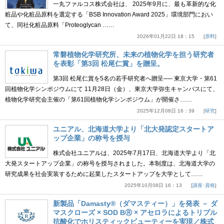
一丸ファルコス株式会社は、 2025年9月に、最も革新的な化
粧品や化粧品原料を選定する「BSB Innovation Award 2025」環境部門におい
て、同社化粧品原料「Proteoglycan ……
2026年01月22日 18：15
原料
常磐植物化学研究所、未来の植物化学を担う研究者
を表彰「第3回 松尾仁賞」を贈呈。
第3回 松尾仁賞を5名の若手研究者へ贈呈── 東京大学・第61
回植物化学シンポジウムにて 11月28日（金）、東京大学弥生キャンパスにて、
植物化学研究会主催の「第61回植物化学シンポジウム」が開催さ……
2025年12月08日 16：39
研究
ユニアル、北海道大学より「北大発認定スタートア
ップ企業」の称号を授与
株式会社ユニアルは、2025年7月17日、北海道大学より「北
大発スタートアップ企業」の称号を授与されました。本制度は、北海道大学の
研究成果を社会実装するために起業したスタートアップを大学として……
2025年10月08日 16：13
講座･資格
新製品「Damasty®（ダマスティー）」を発表 － ダ
マスクローズ × SOD BⓇ × アセロラによるトリプル
抗酸化でホリスティックビューティーを実現／株式