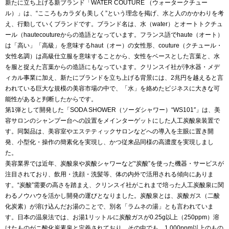
新たに立ち上げる新ブランド「WATER COUTURE （ウォータークチュー
ル）」は、“こころもカラダも美しく”という理念を掲げ、水と人のかかわりを考
え、行動していくブランドです。ブランド名は、水（water）とオートトクチュ
ール（hautecoutureからの造語となっています。フランス語でhaute（オート）
は「高い」「高級」を意味するhaut（オー）の女性形、couture（クチュール・
女性名調）は高級仕立服を意味することから、女性をベースとした言葉と、水
を服と捉えた言葉からの造語にもなっています。クリンスイ社が浄水器・メデ
ィカル事業に加え、新たにブランドを立ち上げる背景には、2兆円を越えると言
われている巨大な規模の美容市場の中で、「水」を絡めたビジネスに大きな可
能性があると判断したからです。
第1弾として開発した「SODA SHOWER（ソーダシャワー）“WS101″」は、美
容サロンのシャンプー台への設置をメインターゲットにした人工炭酸泉装置で
す。同製品は、美容室やエステティックサロンなどへの導入を主眼に置き開
発、小型化・操作の簡素化を実現し、かつ従来品同様の高濃度を実現しまし
た。
美容業界では近年、炭酸泉や炭酸シャワーなど“炭酸”を使った機器・サービスが
注目されており、飲用・洗顔・洗髪等、体の内外で活用される傾向にありま
す。“炭酸”需要の高さを踏まえ、クリンスイ社がこれまで培った人工炭酸泉に関
わるノウハウを活かし開発の運びとなりました。炭酸泉とは、炭酸ガス（二酸
化炭素）が溶け込んだお湯のことで、別名「ラムネの湯」とも言われていま
す。日本の温泉法では、お湯1リットルに炭酸ガスが0.25g以上（250ppm）溶
けたものがニ酸化炭素泉と定義されており、その中でも、1,000ppm以上のもの