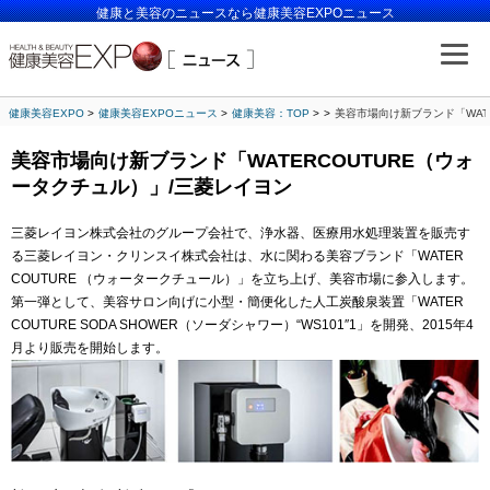
健康と美容のニュースなら健康美容EXPOニュース
健康美容EXPO
健康美容EXPOニュース
健康美容：TOP
美容市場向け新ブランド「WAT
美容市場向け新ブランド「WATERCOUTURE（ウォ
ータクチュル）」/三菱レイヨン
三菱レイヨン株式会社のグループ会社で、浄水器、医療用水処理装置を販売す
る三菱レイヨン・クリンスイ株式会社は、水に関わる美容ブランド「WATER
COUTURE （ウォータークチュール）」を立ち上げ、美容市場に参入します。
第一弾として、美容サロン向げに小型・簡便化した人工炭酸泉装置「WATER
COUTURE SODA SHOWER（ソーダシャワー）“WS101″1」を開発、2015年4
月より販売を開始します。