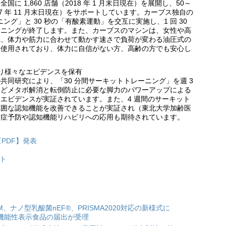
 1,860 店舗（2018 年 1 月末日現在）を展開し、50～
2017 年 11 月末日現在）をサポートしています。カーブス独自の
ング」と 30 秒の「有酸素運動」を交互に実施し、1 回 30
ーニングが終了します。また、カーブスのマシンは、女性や高
れ、体力や筋力に合わせて動かす速さで負荷が変わる油圧式の
も使用されており、体力に自信がない方、高齢の方でも安心し
り様々なエビデンスを保有
同研究により、「30 分間サーキットトレーニング」を週 3
などメタボ解消と転倒防止に必要な脚力のパワーアップによる
エビデンスが実証されています。また、4 週間のサーキット
範囲な認知機能を改善できることが実証され（東北大学加齢医
知症予防や認知機能リハビリへの応用も期待されています。
【PDF】発表
ト
HM、ナノ型乳酸菌nEF®、PRISMA2020対応の新様式に
機能性表示食品の届出が受理