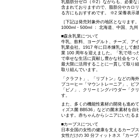
乳脂肪分ゼロ（※2）ながらも、必要なカ
含まれておりますので、脂肪分やカロ
る方にもおすすめです。 ※2 栄養表示
［下記は発売対象外の地区となります
1000ml・500ml ： 北海道、中国、九州
■森永乳業について
牛乳、飲料、ヨーグルト、チーズ、ア
乳業会社。1917 年に日本煉乳として創業
業 100 周年を迎えました。「乳で培
で幸せな生活に貢献し豊かな社会をつ
最大限に活用することに一貫して取り
取り組んでいます。
「クラフト」、「リプトン」などの海
プコーヒー「マウントレーニア」、ビフ
「ピノ」、クリーミングパウダー「ク
す。
また、多くの機能性素材の開発も進め
ィズス菌 BB536」などの菌末素材を
います。赤ちゃんからシニアにいたる
■カーブスについて
日本全国の女性の健康を支えるカーブ
女性だけの 30 分フィットネス『カ