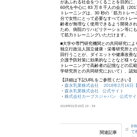
があふれる社会をつくることを目的に、全国に
60代を中心に 83 万 8 千人の会員（
トレーニングは、30 秒の「筋力トレーニ
分で女性にとって必要なすべてのトレ
齢者が無理なく使用できるよう開発さ
ため、病院のリハビリテーション等に
て筋力トレーニングいただけます。
■大学や専門研究機関との共同研究によ
独立行政法人国立健康・栄養研究所との共
回行うことが、ダイエットや健康改善
介護予防対策に効果的なことなど様々な
トレーニングで高齢者の記憶などの広
学研究所との共同研究において）、認
【詳細は下記URLをご参照ください】
・
森永乳業株式会社 2018年2月16日
・
森永乳業株式会社 公式サイト
・
株式会社カーブスジャパン 公式サイ
2018年02月16日 10：54
I
て
関連記事