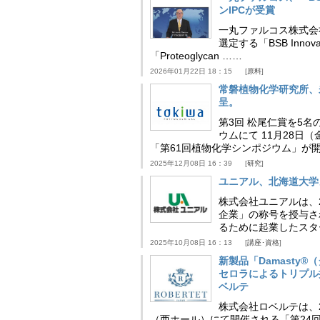
ンIPCが受賞
一丸ファルコス株式会
選定する「BSB Inno
「Proteoglycan ……
2026年01月22日 18：15
原料
常磐植物化学研究所、
呈。
第3回 松尾仁賞を5名
ウムにて 11月28
「第61回植物化学シンポジウム」が
2025年12月08日 16：39
研究
ユニアル、北海道大学
株式会社ユニアルは、
企業」の称号を授与さ
るために起業したスタ
2025年10月08日 16：13
講座･資格
新製品「Damasty®
セロラによるトリプル
ベルテ
株式会社ロベルテは、2
（西ホール）にて開催される「第24回