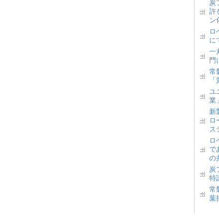
炭
許
ン
ロベ
に
一丸
門
常
「
ユ
業
新
ロ
ス
ロ
で
の
炭
特
常
葉