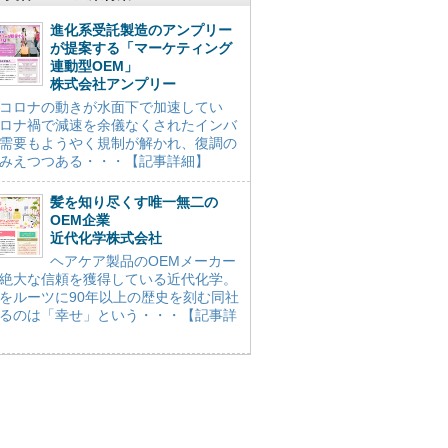
進化系受託製造のアンプリー
が提案する「マーケティング
連動型OEM」
株式会社アンプリー
コロナの動きが水面下で加速してい
ロナ禍で減速を余儀なくされたインバ
需要もようやく規制が解かれ、復調の
みえつつある・・・【記事詳細】
髪を知り尽くす唯一無二の
OEM企業
近代化学株式会社
ヘアケア製品のOEMメーカー
絶大な信頼を獲得している近代化学。
をルーツに90年以上の歴史を刻む同社
るのは「幸せ」という・・・【記事詳