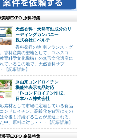
康美容EXPO 原料特集
天然香料・天然有効成分のリ
ーディングカンパニー
株式会社ロベルテ
香料発祥の地 南フランス・グ
。香料産業の聖地として、ユネスコ
教育科学文化機構）の無形文化遺産に
れているこの地で、天然香料サプ
・【記事詳細】
豚由来コンドロイチン
機能性表示食品対応
「P-コンドロイチンNHZ」
日本ハム株式会社
応素材として市場に定着している食品
コンドロイチン。高齢化を背景にその
は今後も持続することが見込まれる。
た中、原料に対し・・・【記事詳細】
康美容EXPO 企業特集