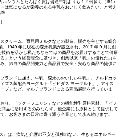
ルシウムとたんぱく質は普通牛乳よりも 1.2 倍多く（※1）
リーは気になるが栄養のある牛乳をおいしく飲みたい、と考え
基準
。］
イスクリーム、育児用ミルクなどの製造、販売を主とする総合
、1949 年に現在の森永乳業が設立され、2017 年 9 月に創
った技術を活かし私たちならではの商品をお届けすることで健康
くる」という経営理念に基づき、創業以来「乳」の優れた力を
組み、独自の商品開発力と高品質で安全・安心な商品の提供に
外ブランドに加え、牛乳「森永のおいしい牛乳」、チルドカッ
ィズス菌配合ヨーグルト「ビヒダス ヨーグルト」、アイス
リープ」など、マルチブランドによる商品展開を行っていま
ており、「ラクトフェリン」などの機能性乳原料素材、「ビフ
自社商品に活用するのみならず、他企業にも原料として提供して
まで、お客さまの日常に寄り添う企業として歩み続けます。
ス
ーブス』は、病気と介護の不安と孤独のない、生きるエネルギー