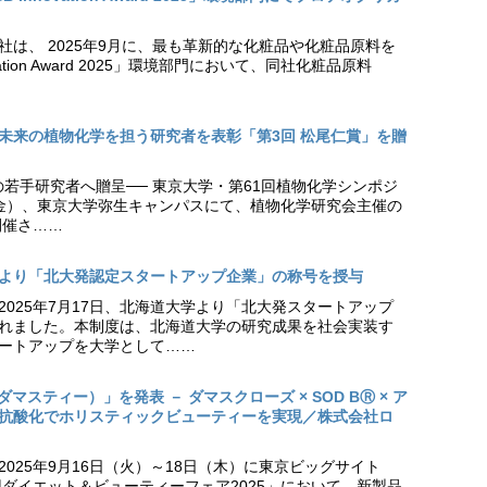
社は、 2025年9月に、最も革新的な化粧品や化粧品原料を
vation Award 2025」環境部門において、同社化粧品原料
未来の植物化学を担う研究者を表彰「第3回 松尾仁賞」を贈
の若手研究者へ贈呈── 東京大学・第61回植物化学シンポジ
日（金）、東京大学弥生キャンパスにて、植物化学研究会主催の
開催さ……
より「北大発認定スタートアップ企業」の称号を授与
2025年7月17日、北海道大学より「北大発スタートアップ
れました。本制度は、北海道大学の研究成果を社会実装す
ートアップを大学として……
（ダマスティー）」を発表 － ダマスクローズ × SOD BⓇ × ア
抗酸化でホリスティックビューティーを実現／株式会社ロ
025年9月16日（火）～18日（木）に東京ビッグサイト
ダイエット＆ビューティーフェア2025」において、新製品