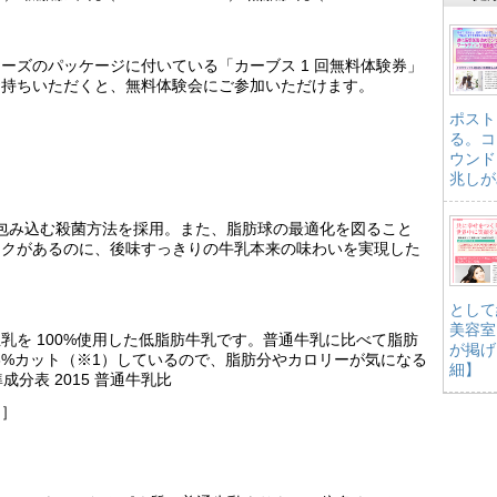
ーズのパッケージに付いている「カーブス 1 回無料体験券」
お持ちいただくと、無料体験会にご参加いただけます。
ポスト
る。コ
ウンド
兆しが
乳を包み込む殺菌方法を採用。また、脂肪球の最適化を図ること
コクがあるのに、後味すっきりの牛乳本来の味わいを実現した
として
美容室
乳を 100%使用した低脂肪牛乳です。普通牛乳に比べて脂肪
が掲げ
36%カット（※1）しているので、脂肪分やカロリーが気になる
細】
分表 2015 普通牛乳比
。］