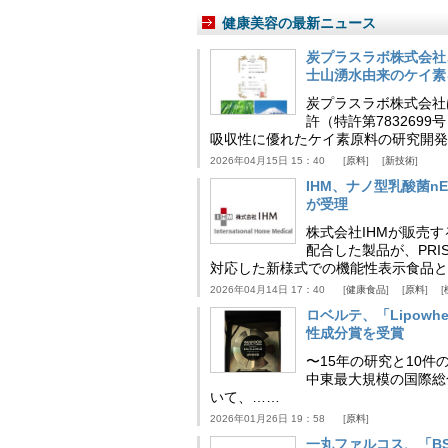
健康美容の最新ニュース
炭プラスラボ株式会社
士山湧水由来のケイ素
炭プラスラボ株式会社
許（特許第783269
吸収性に優れたケイ素原料の研究開発
2026年04月15日 15：40
原料
新技術
IHM、ナノ型乳酸菌n
が受理
株式会社IHMが販売す
配合した製品が、PRI
対応した新様式での機能性表示食品と
2026年04月14日 17：40
健康食品
原料
ロベルテ、「Lipowhea
性成分賞を受賞
〜15年の研究と10件
中東最大規模の国際総合食品
いて、……
2026年01月26日 19：58
原料
一丸ファルコス、「BSB 