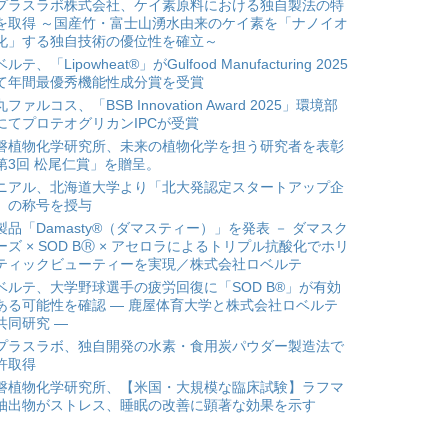
プラスラボ株式会社、ケイ素原料における独自製法の特
を取得 ～国産竹・富士山湧水由来のケイ素を「ナノイオ
化」する独自技術の優位性を確立～
ルテ、「Lipowheat®」がGulfood Manufacturing 2025
て年間最優秀機能性成分賞を受賞
ファルコス、「BSB Innovation Award 2025」環境部
にてプロテオグリカンIPCが受賞
磐植物化学研究所、未来の植物化学を担う研究者を表彰
第3回 松尾仁賞」を贈呈。
ニアル、北海道大学より「北大発認定スタートアップ企
」の称号を授与
製品「Damasty®（ダマスティー）」を発表 － ダマスク
ーズ × SOD BⓇ × アセロラによるトリプル抗酸化でホリ
ティックビューティーを実現／株式会社ロベルテ
ベルテ、大学野球選手の疲労回復に「SOD B®」が有効
ある可能性を確認 ― 鹿屋体育大学と株式会社ロベルテ
共同研究 ―
プラスラボ、独自開発の水素・食用炭パウダー製造法で
許取得
磐植物化学研究所、【米国・大規模な臨床試験】ラフマ
抽出物がストレス、睡眠の改善に顕著な効果を示す