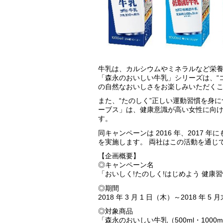
牛乳は、カルシウムやミネラルなど栄
「森永のおいしい牛乳」シリーズは、“
の自然なおいしさをお楽しみいただく
また、“たのしく”正しい運動習慣を身
ーブス」は、健康意識が高い女性に向
す。
同キャンペーンは 2016 年、2017
を実施します。 両社はこの活動を通じ
【企画概要】
◎キャンペーン名
「おいしく!たのしく!はじめよう 健康
◎期間
2018 年 3 月 1 日（木）～2018 年 5 
◎対象商品
「森永のおいしい牛乳（500ml・1000ml