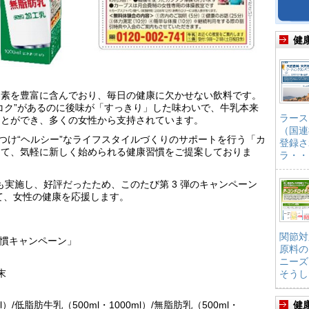
健
養素を豊富に含んでおり、毎日の健康に欠かせない飲料です。
コク”があるのに後味が「すっきり」した味わいで、牛乳本来
ラース
ことができ、多くの女性から支持されています。
（国連
につけ“ヘルシー”なライフスタイルづくりのサポートを行う「カ
登録さ
けて、気軽に新しく始められる健康習慣をご提案しておりま
ラ・・
 年にも実施し、好評だったため、このたび第 3 弾のキャンペーン
て、女性の健康を応援します。
関節対
習慣キャンペーン」
原料の
ニーズ
月末
そうし
）/低脂肪牛乳（500ml・1000ml）/無脂肪乳（500ml・
健