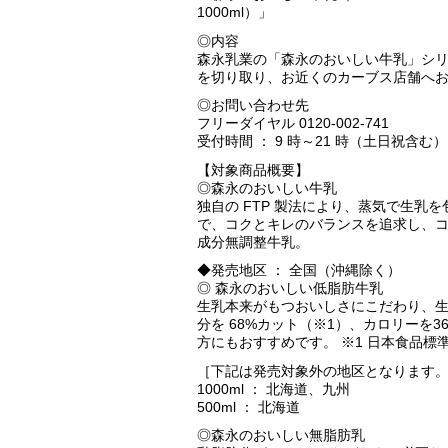
1000ml）」
◎内容
森永乳業の「森永のおいしい牛乳」シリ
を切り取り、お近くのカーブス店舗へ
◎お問い合わせ先
フリーダイヤル 0120-002-741
受付時間 ： 9 時～21 時（土日祝含む）
【対象商品概要】
◎森永のおいしい牛乳
独自の FTP 製法により、蒸気で生
で、コクとキレのバランスを追求し、
成分無調整牛乳。
◆発売地区 ： 全国（沖縄除く）
◎ 森永のおいしい低脂肪牛乳
生乳本来がもつおいしさにこだわり、生
分を 68%カット（※1）、カロリーを
方にもおすすめです。 ※1 日本食品標準成
［下記は発売対象外の地区となります
1000ml ： 北海道、九州
500ml ： 北海道
◎森永のおいしい無脂肪乳