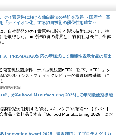
、ケイ素原料における独自製法の特許を取得 ～国産竹・富
を「ナノイオン化」する独自技術の優位性を確立～
は、自社開発のケイ素原料に関する製法技術において、特
9号）を取得した。 ■ 特許取得の背景と目的 同社は長年、生体
に……
EF®、PRISMA2020対応の新様式にて機能性表示食品の届出
る殺菌乳酸菌原料「ナノ型乳酸菌nEF®（以下、nEF）」を
SMA2020（システマティックレビューの最新国際基準）に
し……
機能性表示食品
t®」がGulfood Manufacturing 2025にて年間最優秀機能
の臨床試験が証明する“飲むスキンケア”の頂点〜 【ドバイ】
・飲料品見本市「Gulfood Manufacturing 2025」にお
Innovation Award 2025」環境部門にてプロテオグリカ