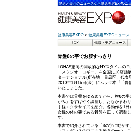
健康と美容のニュースなら健康美容EXPOニ
健康美容EXPO
健康美容EXPOニュース
TOP
健康・美容ニュース
骨盤8の字でお腹すっきり
LOHAS志向の開放的なNYスタイルの
「スタジオ・ヨギー」を全国に16店舗
ターナショナル(所在地：目黒区、代表
2010年1月15日(金）にムック本『「
いたしました。
本書では骨盤をゆるめてから、横8の字
がみ」をすばやく調整し、おなかまわ
手軽エクササイズを紹介。各動作を1日
女性の体の要である骨盤を正しく調整
す。
本書で紹介されている「8の字に動かす
ィス・ダンスの中にある動きの一つ。