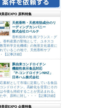
康美容EXPO 原料特集
天然香料・天然有効成分のリ
ーディングカンパニー
株式会社ロベルテ
香料発祥の地 南フランス・グ
。香料産業の聖地として、ユネスコ
教育科学文化機構）の無形文化遺産に
れているこの地で、天然香料サプ
・【記事詳細】
豚由来コンドロイチン
機能性表示食品対応
「P-コンドロイチンNHZ」
日本ハム株式会社
応素材として市場に定着している食品
コンドロイチン。高齢化を背景にその
は今後も持続することが見込まれる。
た中、原料に対し・・・【記事詳細】
康美容EXPO 企業特集