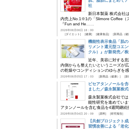
肌、脂肪にまとめてア
社
新日本製薬 株式会社
内売上No.1※1の「Slimore C
『Fun and He……
2026年08月06日 18：00
ダイエット
健康
健康食品
新商品（健
機能性表示食品「肌の
リメント還元型コエンザイム
クル）』が新発売／株
近年、美容に対する意
内側からも整えたいというニーズが広
の乾燥やコンディションのゆらぎを感
2026年08月05日 17：03
新商品（健康）
新
ピセアタンノールを含
ました／森永製菓株式
森永製菓株式会社では
能性研究を進めていま
アタンノールを含む食品を4週間継続
2026年08月04日 20：09
原料
研究報告
【共創プロジェクト成
習慣改善による「老化速