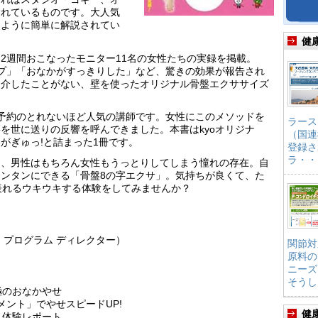
われているものです。大人気
るように簡単に解説されてい
健
2週間おこなったモニター11名の女性たちの実録を掲載。
mアップ」「おなかがすっきりした」など、驚きの効果が報告され
紹介したことがない、壁を使ったオリジナル骨盤エクササイズ
で予約のとれないほど人気の講師です。女性にこのメソッドを
ラース
を世に送りの反響を呼んできました。本書はkyoオリジナ
（国連
がぎゅっ!と詰まった1冊です。
登録さ
ラ・・
は、男性はもちろん女性もうっとりしてしまう憧れの存在。自
ンタンにできる「骨盤8の字エクサ」。気持ちが良くて、た
表れるウキウキする体験をしてみませんか？
R）プログラム ディレクター）
関節対
原料の
ニーズ
そうし
極のおなかやせ
メント」でやせスピードUP!
健
！体験レポート