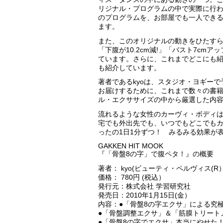
リジナル・プログラムの中で実際に行
のプログラムを、お部屋でも一人でき
ます。
また、このオリジナルの動きをひたすら
「下腹が10.2cm減!」「バスト7c
ています。さらに、これまでどこにも
も紹介しています。
著者であるkyoは、スタジオ・ヨギー
お届けするために、これまで数々の書籍
ル・エクササイズの中から厳選した内容
流れるような女性のカーヴィ・ボディ
宅でも外出先でも、いつでもどこでもカ
ったの1日1分ずつ！ みるみる効果が
GAKKEN HIT MOOK
『「骨盤8の字」で腹ペタ！』の概要
著者： kyo(ビューティ・ペルヴィス(
価格： 780円 (税込）
発行元：株式会社 学習研究社
発売日：2010年1月15日(金）
内容：●「骨盤8の字エクサ」による究
●「骨盤調整エクサ」＆「筋膜トリート
●「骨盤8の字でエクサ」本当にやせた