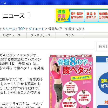
ュース
リリース：TOP
ダイエット
骨盤8の字でお腹すっきり
行政ニュース
プレスリリース
コラム
ヨガ＆ピラティススタジオ、
展開する株式会社ロハスイン
取締役社長 丹埜 倫）は、
骨盤8の字」で腹ペタ！』を発売
に動かすだけで、「骨盤のゆ
りをスッキリさせる驚異のお
たった1分ずつ行うだけで、
し美しくやせることができま
」エクササイズとは、ペルヴ
これはスタジオ・ヨギー、オ