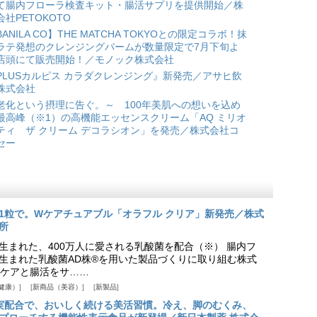
て腸内フローラ検査キット・腸活サプリを提供開始／株
会社PETOKOTO
BANILA CO】THE MATCHA TOKYOとの限定コラボ！抹
ラテ発想のクレンジングバームが数量限定で7月下旬よ
店頭にて販売開始！／モノック株式会社
PLUSカルピス カラダクレンジング』新発売／アサヒ飲
株式会社
老化という摂理に告ぐ。～ 100年美肌への想いを込め
最高峰（※1）の高機能エッセンスクリーム「AQ ミリオ
ティ ザ クリーム デコラシオン」を発売／株式会社コ
セー
1粒で。Wケアチュアブル「オラフル クリア」新発売／株式
所
生まれた、400万人に愛される乳酸菌を配合（※） 腸内フ
生まれた乳酸菌AD株®を用いた製品づくりに取り組む株式
ケアと腸活をサ……
健康）
新商品（美容）
新製品
実配合で、おいしく続ける美活習慣。冷え、脚のむくみ、