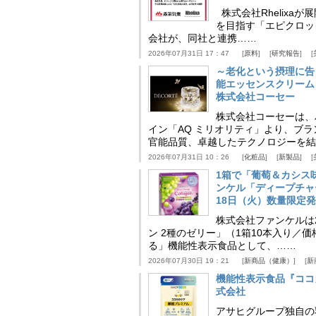
株式会社Rhelix
を目指す「エピクロッ
会社が、同社と連携……
2026年07月31日 17：47
原料
研究報告
～老化という摂理に告
能エッセンスクリーム
株式会社コーセー
株式会社コーセーは、
イン「AQ ミリオリティ」より、ブ
官能品質、卓越したテクノロジーを結
2026年07月31日 10：26
化粧品
新製品
1箱で「葡萄＆カシス
ンケル「ディープチャ
18日（火）数量限定
株式会社ファンケルは2
ン 2種のゼリー」（1箱10本入り／
る」機能性表示食品として、……
2026年07月30日 19：21
新商品（健康）
新
機能性表示食品『ココ
式会社
アサヒグループ独自の