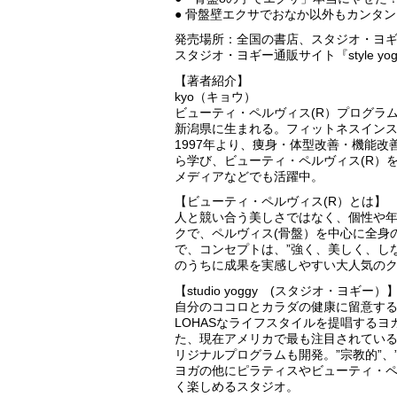
● 骨盤壁エクサでおなか以外もカンタ
発売場所：全国の書店、スタジオ・ヨ
スタジオ・ヨギー通販サイト『style 
【著者紹介】
kyo（キョウ）
ビューティ・ペルヴィス(R）プログラ
新潟県に生まれる。フィットネスインス
1997年より、痩身・体型改善・機能
ら学び、ビューティ・ペルヴィス(R）
メディアなどでも活躍中。
【ビューティ・ペルヴィス(R）とは】
人と競い合う美しさではなく、個性や
クで、ペルヴィス(骨盤）を中心に全身
で、コンセプトは、”強く、美しく、し
のうちに成果を実感しやすい大人気の
【studio yoggy (スタジオ・ヨギー）
自分のココロとカラダの健康に留意す
LOHASなライフスタイルを提唱するヨ
た、現在アメリカで最も注目されている
リジナルプログラムも開発。”宗教的”、
ヨガの他にピラティスやビューティ・ペ
く楽しめるスタジオ。