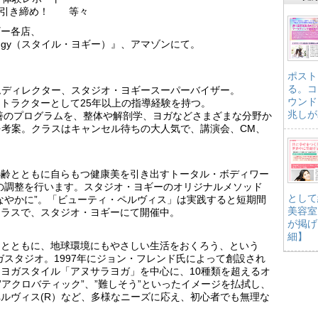
ン引き締め！ 等々
ギー各店、
yoggy（スタイル・ヨギー）』、アマゾンにて。
ポスト
る。コ
ムディレクター、スタジオ・ヨギースーパーバイザー。
ウンド
トラクターとして25年以上の指導経験を持つ。
兆しが
改善のプログラムを、整体や解剖学、ヨガなどさまざまな分野か
を考案。クラスはキャンセル待ちの大人気で、講演会、CM、
年齢とともに自らもつ健康美を引き出すトータル・ボディワー
の調整を行います。スタジオ・ヨギーのオリジナルメソッド
として
なやかに”。「ビューティ・ペルヴィス」は実践すると短期間
美容室
クラスで、スタジオ・ヨギーにて開催中。
が掲げ
】
細】
るとともに、地球環境にもやさしい生活をおくろう、という
ガスタジオ。1997年にジョン・フレンド氏によって創設され
ヨガスタイル「アヌサラヨガ」を中心に、10種類を超えるオ
”アクロバティック”、”難しそう”といったイメージを払拭し、
ルヴィス(R）など、多様なニーズに応え、初心者でも無理な