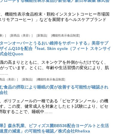
プローチする機能性表示食品が新登場／新日本製薬 株式会
は、機能性表示食品粉末・顆粒インスタントコーヒー市場国
offee（スリモアコーヒー）」などを展開するヘルスケアブランド
康）
新商品（美容）
新製品
機能性表示食品制度
ターンオーバーとうるおい維持をサポートする」美容サプ
Q10を配合『feat. Skin cycle（フィート スキンサイ
式会社Quon
識の高まりとともに、スキンケアを外側からだけでなく、
がっています。とくに、年齢や生活習慣の変化により、肌
……
商品（美容）
新製品
機能性表示食品制度
む食品の摂取により睡眠の質が改善する可能性が確認され
会社
、ポリフェノールの一種である「ピセアタンノール」の機
す。この度、健常成人を対象としたヒト試験により、ピセ
摂取することで、睡眠中……
果】森永乳業、ビフィズス菌BB536配合ヨーグルトと生活
度の減速」の可能性を確認／株式会社Rhelixa