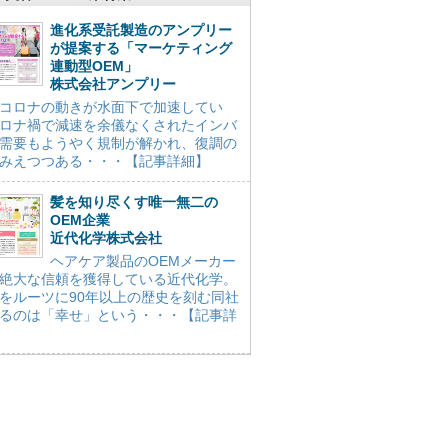
進化系受託製造のアンプリー
が提案する「マーケティング
連動型OEM」
株式会社アンプリー
コロナの動きが水面下で加速してい
ロナ禍で減速を余儀なくされたインバ
需要もようやく規制が解かれ、復調の
みえつつある・・・【記事詳細】
髪を知り尽くす唯一無二の
OEM企業
近代化学株式会社
ヘアケア製品のOEMメーカー
絶大な信頼を獲得している近代化学。
をルーツに90年以上の歴史を刻む同社
るのは「幸せ」という・・・【記事詳