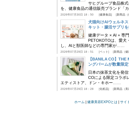
サヒグループ食品株式
を、健康食品の通信販売ブランド「カ
2026年07月30日 18：50
健康食品
新商品（
犬猫向けAIウェルネ
キット・腸活サプリを提
健康データ × AI 
PETOKOTOは、
し、AIと獣医師などの専門家が……
2026年07月29日 18：51
ペット
新商品（健
【BANILA CO】T
ングバームが数量限定
日本の抹茶文化を発信する
COによる限定コラボレ
エティストア、ドン・キホー……
2026年07月29日 18：28
化粧品
新商品（美
ホーム
健康美容EXPOとは
サイ