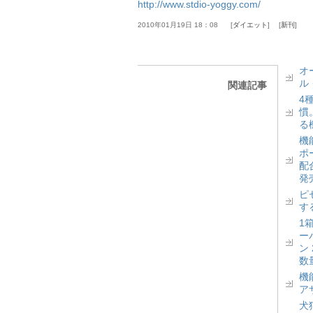
http://www.stdio-yoggy.com/
2010年01月19日 18：08
ダイエット
新刊
オ
ル
関連記事
4
慣
る
機
ポ
配
発
ピ
す
1
ー
ン
数
機
ア
犬