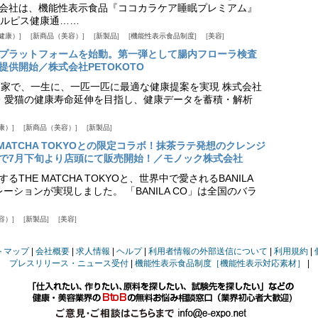
会社は、機能性表示食品『ココカラケア睡眠プレミアム』
ルピス健康通……
健康）
新商品（美容）
新製品
機能性表示食品制度
美容
スプラットフォームを始動。第一弾として腸内フローラ検査
供開始／株式会社PETOKOTO
+ 専門家で、一生に、一匹一匹に最適な健康提案を実現 株式会社
愛犬・愛猫の健康寿命延伸を目指し、健康データを蓄積・解析
康）
新商品（美容）
新製品
HE MATCHA TOKYOとの限定コラボ！抹茶ラテ発想のクレンジ
で7月下旬より店頭にて販売開始！／モノック株式会社
THE MATCHA TOKYOと、世界中で愛されるBANILA
ーションが実現しました。 「BANILA CO」は全国のバラ
容）
新製品
美容
トマップ
会社概要
求人情報
ヘルプ
利用者情報の外部送信について
利用規約
プレスリリース・ニュース受付
機能性表示食品制度［機能性表示対応素材］