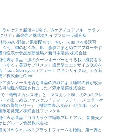
ーラルケアと腸活を1粒で。Wケアチュアブル「オラフ
 クリア」新発売／株式会社イブフローラ研究所
種類の赤い野菜と果実配合で、おいしく続ける美活習
。冷え、脚のむくみ、肌、脂肪にまとめてアプローチす
機能性表示食品が新登場／新日本製薬 株式会社
能性表示食品「肌のターンオーバーとうるおい維持をサ
ートする」美容サプリメント還元型コエンザイムQ10を
合『feat. Skin cycle（フィート スキンサイクル）』が新
売／株式会社Quon
セアタンノールを含む食品の摂取により睡眠の質が改善
る可能性が確認されました／森永製菓株式会社
箱で「葡萄＆カシス味」と「マスカット味」の2つのフレ
バーが楽しめるファンケル「ディープチャージ コラーゲ
 2種の葡萄ゼリー」（機能性表示食品）8月18日（火）
量限定発売／株式会社ファンケル
能性表示食品『ココカラケア睡眠プレミアム』 新発売／
サヒグループ食品株式会社
猫向けAIウェルネスプラットフォームを始動。第一弾と