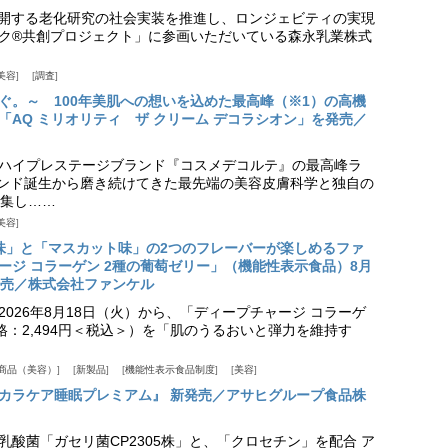
aが展開する老化研究の社会実装を推進し、ロンジェビティの実現
ク®共創プロジェクト」に参画いただいている森永乳業株式
美容
調査
ぐ。～ 100年美肌への想いを込めた最高峰（※1）の高機
「AQ ミリオリティ ザ クリーム デコラシオン」を発売／
ハイプレステージブランド『コスメデコルテ』の最高峰ラ
ランド誕生から磨き続けてきた最先端の美容皮膚科学と独自の
集し……
美容
味」と「マスカット味」の2つのフレーバーが楽しめるファ
ージ コラーゲン 2種の葡萄ゼリー」（機能性表示食品）8月
発売／株式会社ファンケル
026年8月18日（火）から、「ディープチャージ コラーゲ
価格：2,494円＜税込＞）を「肌のうるおいと弾力を維持す
商品（美容）
新製品
機能性表示食品制度
美容
カラケア睡眠プレミアム』 新発売／アサヒグループ食品株
乳酸菌「ガセリ菌CP2305株」と、「クロセチン」を配合 ア