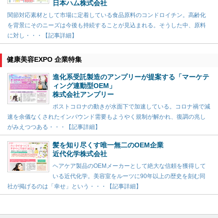
日本ハム株式会社
関節対応素材として市場に定着している食品原料のコンドロイチン。高齢化
を背景にそのニーズは今後も持続することが見込まれる。そうした中、原料
に対し・・・【記事詳細】
健康美容EXPO 企業特集
進化系受託製造のアンプリーが提案する「マーケテ
ィング連動型OEM」
株式会社アンプリー
ポストコロナの動きが水面下で加速している。コロナ禍で減
速を余儀なくされたインバウンド需要もようやく規制が解かれ、復調の兆し
がみえつつある・・・【記事詳細】
髪を知り尽くす唯一無二のOEM企業
近代化学株式会社
ヘアケア製品のOEMメーカーとして絶大な信頼を獲得して
いる近代化学。美容室をルーツに90年以上の歴史を刻む同
社が掲げるのは「幸せ」という・・・【記事詳細】