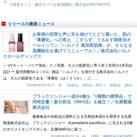
ラ検査キット・腸活サプリを提供開始／株式会社PETOKOTO
リリースの最新ニュース
お客様の切実な声に耳を傾けてたどり着いた、肌の
「薄層化」への答え こすらず、うるおす朝夜別オ
ールインワン「ハルメク 薬用美肌液」が、さらなる
高機能化を遂げてリニューアル！／株式会社ハルメ
クホールディングス
～ UVカット・バリア強化・ナノ浸透。大人の肌変化に寄り添う充実の1本完結
設計 〜 販売部数No.1（※1）雑誌『ハルメク』を発行する株式会社ハルメク
は、大人の肌変化である「薄層化（はくそうか）」に……
2026年08月07日 17：36
化粧品
新商品（美容）
新製品
美容
ブラックジンジャー成分6種を「1種類の標準品」で
同時定量！新分析法（RMS法）を確立！／丸善製薬
株式会社
健康食品や化粧品の原料となる天然由来成分を製造する丸善
製薬株式会社は、ブラックジンジャー（Kaempferia parviflora）に含まれる6種
のポリメトキシフラボンを、定量NMR法に基づ……
2026年08月07日 16：49
原料
機能性表示食品制度