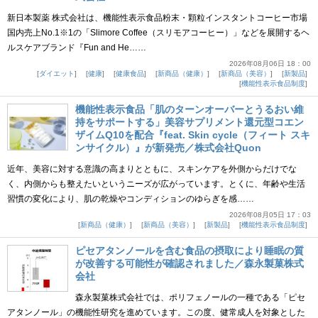
新日本製薬 株式会社は、機能性表示食品粉末・顆粒インスタントコーヒー市場
国内売上No.1※1の「Slimore Coffee（スリモアコーヒー）」などを展開するヘ
ルスケアブランド『Fun and He……
2026年08月06日 18：00
ダイエット
健康
健康食品
新商品（健康）
新商品（美容）
新製品
機能性表示食品制度
機能性表示食品「肌のターンオーバーとうるおい維
持をサポートする」美容サプリメント還元型コエン
ザイムQ10を配合『feat. Skin cycle（フィート スキ
ンサイクル）』が新発売／株式会社Quon
近年、美容に対する意識の高まりとともに、スキンケアを外側からだけでな
く、内側からも整えたいというニーズが広がっています。とくに、年齢や生活
習慣の変化により、肌の乾燥やコンディションのゆらぎを感……
2026年08月05日 17：03
新商品（健康）
新商品（美容）
新製品
機能性表示食品制度
ピセアタンノールを含む食品の摂取により睡眠の質
が改善する可能性が確認されました／森永製菓株式
会社
森永製菓株式会社では、ポリフェノールの一種である「ピセ
アタンノール」の機能性研究を進めています。この度、健常成人を対象とした