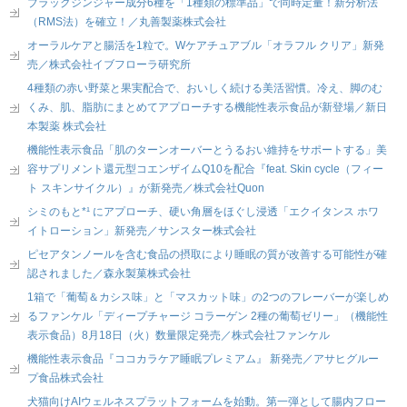
ブラックジンジャー成分6種を「1種類の標準品」で同時定量！新分析法
（RMS法）を確立！／丸善製薬株式会社
オーラルケアと腸活を1粒で。Wケアチュアブル「オラフル クリア」新発
売／株式会社イブフローラ研究所
4種類の赤い野菜と果実配合で、おいしく続ける美活習慣。冷え、脚のむ
くみ、肌、脂肪にまとめてアプローチする機能性表示食品が新登場／新日
本製薬 株式会社
機能性表示食品「肌のターンオーバーとうるおい維持をサポートする」美
容サプリメント還元型コエンザイムQ10を配合『feat. Skin cycle（フィー
ト スキンサイクル）』が新発売／株式会社Quon
シミのもと*¹ にアプローチ、硬い角層をほぐし浸透「エクイタンス ホワ
イトローション」新発売／サンスター株式会社
ピセアタンノールを含む食品の摂取により睡眠の質が改善する可能性が確
認されました／森永製菓株式会社
1箱で「葡萄＆カシス味」と「マスカット味」の2つのフレーバーが楽しめ
るファンケル「ディープチャージ コラーゲン 2種の葡萄ゼリー」（機能性
表示食品）8月18日（火）数量限定発売／株式会社ファンケル
機能性表示食品『ココカラケア睡眠プレミアム』 新発売／アサヒグルー
プ食品株式会社
犬猫向けAIウェルネスプラットフォームを始動。第一弾として腸内フロー