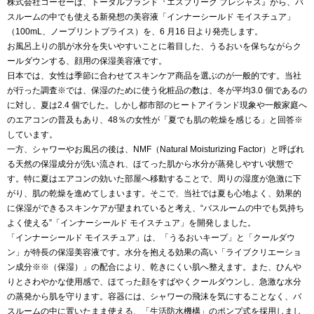
株式会社コーセーは、トータルブランド『エスプリーク プレシャス』から、バ
スルームの中でも使える新発想の美容液「インナーシールド モイスチュア」
（100mL、ノープリントプライス）を、6 月16 日より発売します。
お風呂上りの肌が水分を失いやすいことに着目した、うるおいを保ちながらク
ールダウンする、顔用の保湿美容液です。
日本では、女性は季節に合わせてスキンケア商品を選ぶのが一般的です。当社
が行った調査※では、保湿のために使う化粧品の数は、冬が平均3.0 個であるの
に対し、夏は2.4 個でした。しかし都市部のヒートアイランド現象や一般家庭へ
のエアコンの普及もあり、48％の女性が「夏でも肌の乾燥を感じる」と回答※
しています。
一方、シャワーやお風呂の後は、NMF（Natural Moisturizing Factor）と呼ばれ
る天然の保湿成分が洗い流され、ほてった肌から水分が蒸発しやすい状態で
す。特に夏はエアコンの効いた部屋へ移動することで、周りの湿度が急激に下
がり、肌の乾燥を進めてしまいます。そこで、当社では夏も心地よく、効果的
に保湿ができるスキンケアが望まれていると考え、“バスルームの中でも気持ち
よく使える”「インナーシールド モイスチュア」を開発しました。
「インナーシールド モイスチュア」は、「うるおいキープ」と「クールダウ
ン」が特長の保湿美容液です。水分を抱える効果の高い「ライブクリエーショ
ン成分※※（保湿）」の配合により、乾きにくい肌へ整えます。また、ひんや
りとさわやかな使用感で、ほてった顔をすばやくクールダウンし、急激な水分
の蒸発から肌を守ります。容器には、シャワーの飛沫を気にすることなく、バ
スルームの中に置いたまま使える、「生活防水機構」のポンプ式を採用しまし