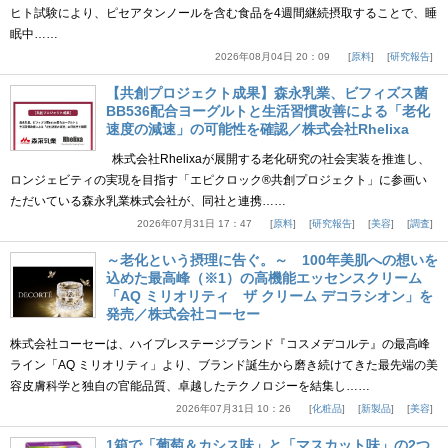
ヒト試験により、ピセアタンノールを含む食品を4週間継続摂取することで、睡
眠中……
2026年08月04日 20：09
原料
研究報告
【共創プロジェクト成果】森永乳業、ビフィズス菌
BB536配合ヨーグルトと生活習慣改善による「老化
速度の減速」の可能性を確認／株式会社Rhelixa
株式会社Rhelixaが展開する老化研究の社会実装を推進し、
ロンジェビティの実現を目指す「エピクロック®共創プロジェクト」に参画い
ただいている森永乳業株式会社が、同社と連携……
2026年07月31日 17：47
原料
研究報告
美容
調査
～老化という摂理に告ぐ。～ 100年美肌への想いを
込めた最高峰（※1）の高機能エッセンスクリーム
「AQ ミリオリティ ザ クリーム デコラシオン」を
発売／株式会社コーセー
株式会社コーセーは、ハイプレステージブランド『コスメデコルテ』の最高峰
ライン「AQ ミリオリティ」より、ブランド誕生から磨き続けてきた最先端の美
容皮膚科学と独自の官能品質、卓越したテクノロジーを結集し……
2026年07月31日 10：26
化粧品
新製品
美容
1箱で「葡萄＆カシス味」と「マスカット味」の2つ