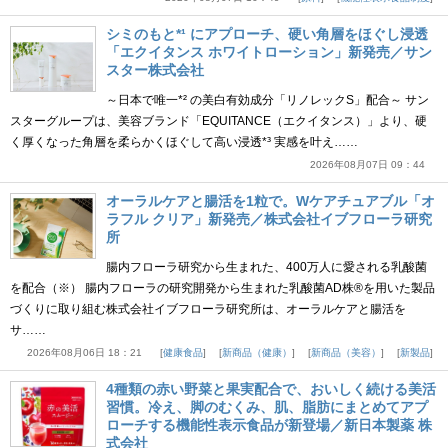
シミのもと*¹ にアプローチ、硬い角層をほぐし浸透
「エクイタンス ホワイトローション」新発売／サン
スター株式会社
～日本で唯一*² の美白有効成分「リノレックS」配合～ サン
スターグループは、美容ブランド「EQUITANCE（エクイタンス）」より、硬
く厚くなった角層を柔らかくほぐして高い浸透*³ 実感を叶え……
2026年08月07日 09：44
オーラルケアと腸活を1粒で。Wケアチュアブル「オ
ラフル クリア」新発売／株式会社イブフローラ研究
所
腸内フローラ研究から生まれた、400万人に愛される乳酸菌
を配合（※） 腸内フローラの研究開発から生まれた乳酸菌AD株®を用いた製品
づくりに取り組む株式会社イブフローラ研究所は、オーラルケアと腸活を
サ……
2026年08月06日 18：21
健康食品
新商品（健康）
新商品（美容）
新製品
4種類の赤い野菜と果実配合で、おいしく続ける美活
習慣。冷え、脚のむくみ、肌、脂肪にまとめてアプ
ローチする機能性表示食品が新登場／新日本製薬 株
式会社