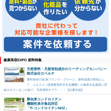
健康美容EXPO 原料特集
天然香料・天然有効成分のリーディングカンパニー
株式会社ロベルテ
香料発祥の地 南フランス・グラース。香料産業の聖地とし
て、ユネスコ（国連教育科学文化機構）の無形文化遺産に登
録されているこの地で、天然香料サプラ・・・【記事詳細】
豚由来コンドロイチン
機能性表示食品対応
「P-コンドロイチンNHZ」