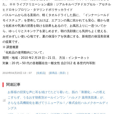
た。 ※※ ライブクリエーション成分：ジアルキルペプチドカプセル・アセチル
ヒドロキシプロリン・タマリンドポリサッカライド
バスルームから出る直前の、軽くタオルドライした肌に、「インナーシールド
モイスチュア」を塗布しておけば、エアコンの風に吹かれても安心。後から使
う化粧水や乳液の浸透を助ける効果もあるので、お風呂上りに一息ついてか
ら、ゆっくりとスキンケアを楽しめます。朝の洗顔後にも気持ちよく使える、
みずみずしい使い心地です。夏の保湿ケアを快適にする、新発想の保湿美容液
の提案です。
※ 調査概要
「化粧品の使用動向について」
期間・地域：2010 年2 月19 日～21 日、 方法：インターネット
対象：20 代～50 代の首都圏在住一般女性 合計312 名 各世代均等割
2010年04月20日 13：07
化粧品
新商品（美容）
関連記事
お客様の切実な声に耳を傾けてたどり着いた、肌の「薄層化」への答え
こすらず、うるおす朝夜別オールインワン「ハルメク 薬用美肌液」が、
さらなる高機能化を遂げてリニューアル！／株式会社ハルメクホールディ
ングス