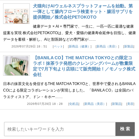
犬猫向けAIウェルネスプラットフォームを始動。第
一弾として腸内フローラ検査キット・腸活サプリを
提供開始／株式会社PETOKOTO
健康データ × AI + 専門家で、一生に、一匹一匹に最適な健康
提案を実現 株式会社PETOKOTOは、愛犬・愛猫の健康寿命延伸を目指し、健康
データを蓄積・解析し、AIと獣医師などの専門家が……
2026年07月29日 18：51
ペット
新商品（健康）
新商品（美容）
新製品
【BANILA CO】THE MATCHA TOKYOとの限定コ
ラボ！抹茶ラテ発想のクレンジングバームが数量限
定で7月下旬より店頭にて販売開始！／モノック株式
会社
日本の抹茶文化を発信するTHE MATCHA TOKYOと、世界中で愛されるBANILA
COによる限定コラボレーションが実現しました。 「BANILA CO」は全国のバ
ラエティストア、ドン・キホー……
2026年07月29日 18：28
化粧品
新商品（美容）
新製品
美容