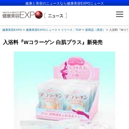
健康と美容のニュースなら健康美容EXPOニュース
健康美容EXPO
健康美容EXPOニュース
リリース：TOP
新商品（美容）
入浴料『Wコラ
入浴料『Wコラーゲン 白肌プラス』新発売