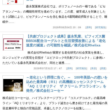
森永製菓株式会社では、ポリフェノールの一種である「ピセ
アタンノール」の機能性研究を進めています。この度、健常成人を対象とした
ヒト試験により、ピセアタンノールを含む食品を4週間継続摂取することで、睡
眠中……
2026年08月04日 20：09
原料
研究報告
【共創プロジェクト成果】森永乳業、ビフィズス菌
BB536配合ヨーグルトと生活習慣改善による「老化
速度の減速」の可能性を確認／株式会社Rhelixa
株式会社Rhelixaが展開する老化研究の社会実装を推進し、
ロンジェビティの実現を目指す「エピクロック®共創プロジェクト」に参画い
ただいている森永乳業株式会社が、同社と連携……
2026年07月31日 17：47
原料
研究報告
美容
調査
～老化という摂理に告ぐ。～ 100年美肌への想いを
込めた最高峰（※1）の高機能エッセンスクリーム
「AQ ミリオリティ ザ クリーム デコラシオン」を
発売／株式会社コーセー
株式会社コーセーは、ハイプレステージブランド『コスメデコルテ』の最高峰
ライン「AQ ミリオリティ」より、ブランド誕生から磨き続けてきた最先端の美
容皮膚科学と独自の官能品質、卓越したテクノロジーを結集し……