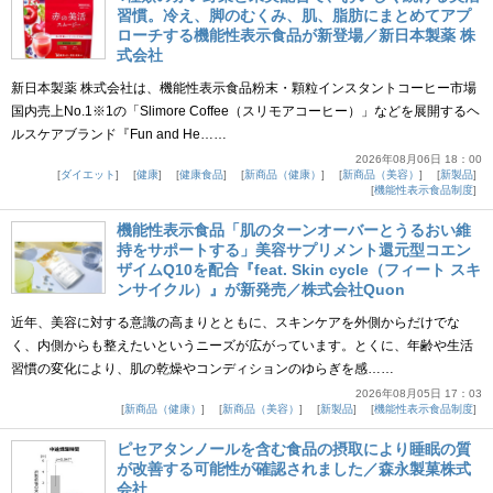
習慣。冷え、脚のむくみ、肌、脂肪にまとめてアプ
ローチする機能性表示食品が新登場／新日本製薬 株
式会社
新日本製薬 株式会社は、機能性表示食品粉末・顆粒インスタントコーヒー市場
国内売上No.1※1の「Slimore Coffee（スリモアコーヒー）」などを展開するヘ
ルスケアブランド『Fun and He……
2026年08月06日 18：00
ダイエット
健康
健康食品
新商品（健康）
新商品（美容）
新製品
機能性表示食品制度
機能性表示食品「肌のターンオーバーとうるおい維
持をサポートする」美容サプリメント還元型コエン
ザイムQ10を配合『feat. Skin cycle（フィート スキ
ンサイクル）』が新発売／株式会社Quon
近年、美容に対する意識の高まりとともに、スキンケアを外側からだけでな
く、内側からも整えたいというニーズが広がっています。とくに、年齢や生活
習慣の変化により、肌の乾燥やコンディションのゆらぎを感……
2026年08月05日 17：03
新商品（健康）
新商品（美容）
新製品
機能性表示食品制度
ピセアタンノールを含む食品の摂取により睡眠の質
が改善する可能性が確認されました／森永製菓株式
会社