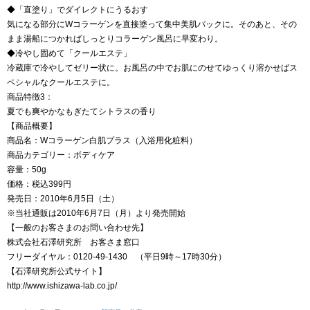
◆「直塗り」でダイレクトにうるおす
気になる部分にWコラーゲンを直接塗って集中美肌パックに。そのあと、その
まま湯船につかればしっとりコラーゲン風呂に早変わり。
◆冷やし固めて「クールエステ」
冷蔵庫で冷やしてゼリー状に。お風呂の中でお肌にのせてゆっくり溶かせばス
ペシャルなクールエステに。
商品特徴3：
夏でも爽やかなもぎたてシトラスの香り
【商品概要】
商品名：Wコラーゲン白肌プラス（入浴用化粧料）
商品カテゴリー：ボディケア
容量：50g
価格：税込399円
発売日：2010年6月5日（土）
※当社通販は2010年6月7日（月）より発売開始
【一般のお客さまのお問い合わせ先】
株式会社石澤研究所 お客さま窓口
フリーダイヤル：0120-49-1430 （平日9時～17時30分）
【石澤研究所公式サイト】
http://www.ishizawa-lab.co.jp/