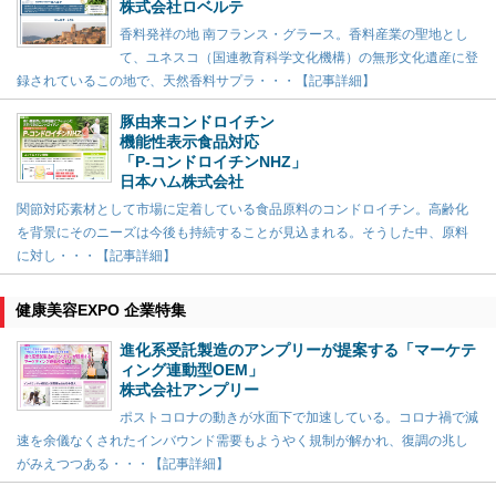
株式会社ロベルテ
香料発祥の地 南フランス・グラース。香料産業の聖地とし
て、ユネスコ（国連教育科学文化機構）の無形文化遺産に登
録されているこの地で、天然香料サプラ・・・【記事詳細】
豚由来コンドロイチン
機能性表示食品対応
「P-コンドロイチンNHZ」
日本ハム株式会社
関節対応素材として市場に定着している食品原料のコンドロイチン。高齢化
を背景にそのニーズは今後も持続することが見込まれる。そうした中、原料
に対し・・・【記事詳細】
健康美容EXPO 企業特集
進化系受託製造のアンプリーが提案する「マーケテ
ィング連動型OEM」
株式会社アンプリー
ポストコロナの動きが水面下で加速している。コロナ禍で減
速を余儀なくされたインバウンド需要もようやく規制が解かれ、復調の兆し
がみえつつある・・・【記事詳細】