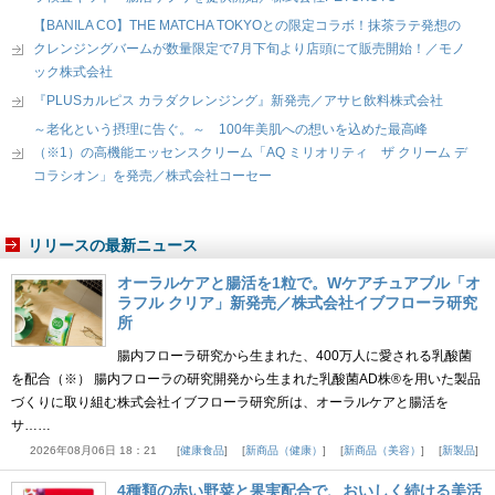
【BANILA CO】THE MATCHA TOKYOとの限定コラボ！抹茶ラテ発想の
クレンジングバームが数量限定で7月下旬より店頭にて販売開始！／モノ
ック株式会社
『PLUSカルピス カラダクレンジング』新発売／アサヒ飲料株式会社
～老化という摂理に告ぐ。～ 100年美肌への想いを込めた最高峰
（※1）の高機能エッセンスクリーム「AQ ミリオリティ ザ クリーム デ
コラシオン」を発売／株式会社コーセー
リリースの最新ニュース
オーラルケアと腸活を1粒で。Wケアチュアブル「オ
ラフル クリア」新発売／株式会社イブフローラ研究
所
腸内フローラ研究から生まれた、400万人に愛される乳酸菌
を配合（※） 腸内フローラの研究開発から生まれた乳酸菌AD株®を用いた製品
づくりに取り組む株式会社イブフローラ研究所は、オーラルケアと腸活を
サ……
2026年08月06日 18：21
健康食品
新商品（健康）
新商品（美容）
新製品
4種類の赤い野菜と果実配合で、おいしく続ける美活