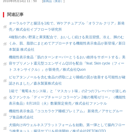
2010年05月14日 11：50
新商品（美容）
関連記事
オーラルケアと腸活を1粒で。Wケアチュアブル「オラフル クリア」新発
売／株式会社イブフローラ研究所
4種類の赤い野菜と果実配合で、おいしく続ける美活習慣。冷え、脚のむ
くみ、肌、脂肪にまとめてアプローチする機能性表示食品が新登場／新日
本製薬 株式会社
機能性表示食品「肌のターンオーバーとうるおい維持をサポートする」美
容サプリメント還元型コエンザイムQ10を配合『feat. Skin cycle（フィー
ト スキンサイクル）』が新発売／株式会社Quon
ピセアタンノールを含む食品の摂取により睡眠の質が改善する可能性が確
認されました／森永製菓株式会社
1箱で「葡萄＆カシス味」と「マスカット味」の2つのフレーバーが楽しめ
るファンケル「ディープチャージ コラーゲン 2種の葡萄ゼリー」（機能性
表示食品）8月18日（火）数量限定発売／株式会社ファンケル
機能性表示食品『ココカラケア睡眠プレミアム』 新発売／アサヒグルー
プ食品株式会社
犬猫向けAIウェルネスプラットフォームを始動。第一弾として腸内フロー
ラ検査キット・腸活サプリを提供開始／株式会社PETOKOTO