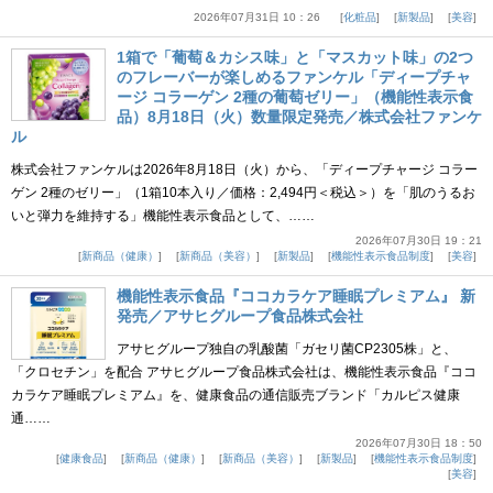
2026年07月31日 10：26
化粧品
新製品
美容
1箱で「葡萄＆カシス味」と「マスカット味」の2つ
のフレーバーが楽しめるファンケル「ディープチャ
ージ コラーゲン 2種の葡萄ゼリー」（機能性表示食
品）8月18日（火）数量限定発売／株式会社ファンケ
ル
株式会社ファンケルは2026年8月18日（火）から、「ディープチャージ コラー
ゲン 2種のゼリー」（1箱10本入り／価格：2,494円＜税込＞）を「肌のうるお
いと弾力を維持する」機能性表示食品として、……
2026年07月30日 19：21
新商品（健康）
新商品（美容）
新製品
機能性表示食品制度
美容
機能性表示食品『ココカラケア睡眠プレミアム』 新
発売／アサヒグループ食品株式会社
アサヒグループ独自の乳酸菌「ガセリ菌CP2305株」と、
「クロセチン」を配合 アサヒグループ食品株式会社は、機能性表示食品『ココ
カラケア睡眠プレミアム』を、健康食品の通信販売ブランド「カルピス健康
通……
2026年07月30日 18：50
健康食品
新商品（健康）
新商品（美容）
新製品
機能性表示食品制度
美容