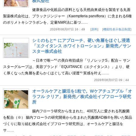
株式会社
健康食品や化粧品の原料となる天然由来成分を製造する丸善
製薬株式会社は、ブラックジンジャー（Kaempferia parviflora）に含まれる6種
のポリメトキシフラボンを、定量NMR法に基づ……
2026年08月07日 16：49
原料
機能性表示食品制度
シミのもと*¹ にアプローチ、硬い角層をほぐし浸透
「エクイタンス ホワイトローション」新発売／サン
スター株式会社
～日本で唯一*² の美白有効成分「リノレックS」配合～ サン
スターグループは、美容ブランド「EQUITANCE（エクイタンス）」より、硬
く厚くなった角層を柔らかくほぐして高い浸透*³ 実感を叶え……
2026年08月07日 09：44
オーラルケアと腸活を1粒で。Wケアチュアブル「オ
ラフル クリア」新発売／株式会社イブフローラ研究
所
腸内フローラ研究から生まれた、400万人に愛される乳酸菌
を配合（※） 腸内フローラの研究開発から生まれた乳酸菌AD株®を用いた製品
づくりに取り組む株式会社イブフローラ研究所は、オーラルケアと腸活を
サ……