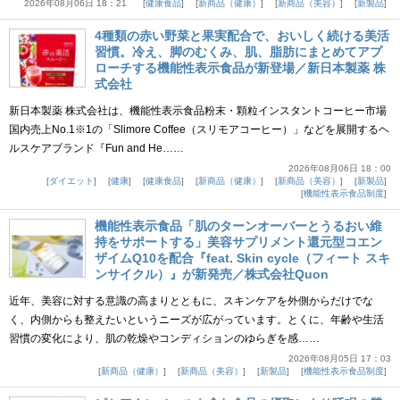
2026年08月06日 18：21
健康食品
新商品（健康）
新商品（美容）
新製品
4種類の赤い野菜と果実配合で、おいしく続ける美活
習慣。冷え、脚のむくみ、肌、脂肪にまとめてアプ
ローチする機能性表示食品が新登場／新日本製薬 株
式会社
新日本製薬 株式会社は、機能性表示食品粉末・顆粒インスタントコーヒー市場
国内売上No.1※1の「Slimore Coffee（スリモアコーヒー）」などを展開するヘ
ルスケアブランド『Fun and He……
2026年08月06日 18：00
ダイエット
健康
健康食品
新商品（健康）
新商品（美容）
新製品
機能性表示食品制度
機能性表示食品「肌のターンオーバーとうるおい維
持をサポートする」美容サプリメント還元型コエン
ザイムQ10を配合『feat. Skin cycle（フィート スキ
ンサイクル）』が新発売／株式会社Quon
近年、美容に対する意識の高まりとともに、スキンケアを外側からだけでな
く、内側からも整えたいというニーズが広がっています。とくに、年齢や生活
習慣の変化により、肌の乾燥やコンディションのゆらぎを感……
2026年08月05日 17：03
新商品（健康）
新商品（美容）
新製品
機能性表示食品制度