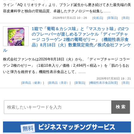
ライン「AQ ミリオリティ」より、ブランド誕生から磨き続けてきた最先端の美
容皮膚科学と独自の官能品質、卓越したテクノロジーを結集し……
2026年07月31日 10：26
化粧品
新製品
美容
1箱で「葡萄＆カシス味」と「マスカット味」の2つ
のフレーバーが楽しめるファンケル「ディープチャ
ージ コラーゲン 2種の葡萄ゼリー」（機能性表示食
品）8月18日（火）数量限定発売／株式会社ファンケ
ル
株式会社ファンケルは2026年8月18日（火）から、「ディープチャージ コラー
ゲン 2種のゼリー」（1箱10本入り／価格：2,494円＜税込＞）を「肌のうるお
いと弾力を維持する」機能性表示食品として、……
2026年07月30日 19：21
新商品（健康）
新商品（美容）
新製品
機能性表示食品制度
美容