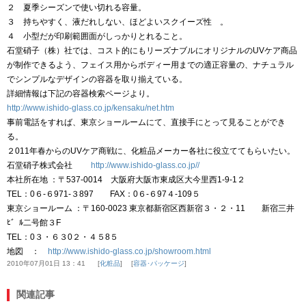
２ 夏季シーズンで使い切れる容量。
３ 持ちやすく、液だれしない、ほどよいスクイーズ性 。
４ 小型だが印刷範囲面がしっかりとれること。
石堂硝子（株）社では、コスト的にもリーズナブルにオリジナルのUVケア商品
が制作できるよう、フェイス用からボディー用までの適正容量の、ナチュラル
でシンプルなデザインの容器を取り揃えている。
詳細情報は下記の容器検索ページより。
http://www.ishido-glass.co.jp/kensaku/net.htm
事前電話をすれば、東京ショールームにて、直接手にとって見ることができ
る。
２011年春からのUVケア商戦に、化粧品メーカー各社に役立ててもらいたい。
石堂硝子株式会社
http://www.ishido-glass.co.jp//
本社所在地 ：〒537-0014 大阪府大阪市東成区大今里西1-9-1２
TEL：0６-６971-３897 FAX：0６-６97４-109５
東京ショールーム ：〒160-0023 東京都新宿区西新宿３・２・11 新宿三井
ﾋ゛ﾙ二号館３F
TEL：0３・６３0２・４５8５
地図 ：
http://www.ishido-glass.co.jp/showroom.html
2010年07月01日 13：41
化粧品
容器･パッケージ
関連記事