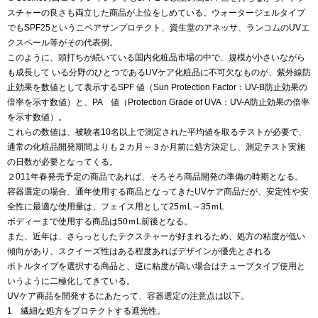
スチャーの良さも両立した商品が上位をしめている。ウォータージェルタイプ
でもSPF25というニベアサンプロテクト、資生堂のアネッサ、ランコムのUVエ
クスペール等がその代表例。
このように、頭打ちが続いている国内化粧品市場の中で、規模が小さいながら
も成長して いる分野のひとつであるUVケア化粧品に不可欠なものが、紫外線防
止効果を数値として表示するSPF 値（Sun Protection Factor：UV-B防止効果の
倍率を示す数値）と、PA 値（Protection Grade of UVA：UV-A防止効果の倍率
を示す数値）。
これらの数値は、被験者10名以上で測定された平均値を取るテストが必要で、
通常の化粧品開発期間よりも２カ月～３か月前に処方決定し、測定テスト実施
の日数が必要となってくる。
２011年春発売予定の商品であれば、そろそろ商品開発の準備の時期となる。
容器選定の場合、通年使用する商品となってきたUVケア商品だが、安定性や安
全性に最適な使用量は、フェイス用として25ｍL～35ｍL
ボディーまで使用する商品は50ｍL前後となる。
また、近年は、さらっとしたテクスチャーが好まれるため、処方の粘度が低い
傾向があり、スクイーズ性はある程度あればデザインが優先とされる
ボトルタイプを選択する商品と、逆に粘度が高い場合はチューブタイプ使用と
いうように二極化してきている。
UVケア商品を開発するにあたって、容器選定の注意点は以下。
1 繊細な処方をプロテクトする遮光性。