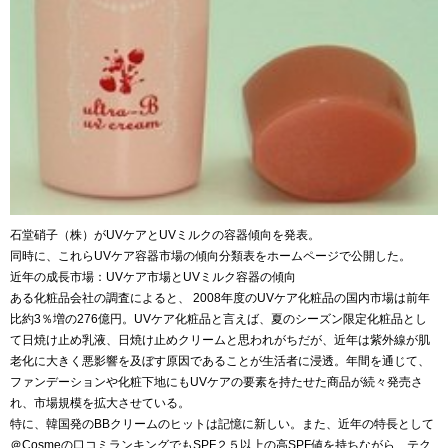
石堂硝子（株）がUVケアとUVミルクの容器傾向を発表。
同時に、これらUVケア容器市場の傾向分類表をホームページで公開した。
近年の成長市場：UVケア市場とUVミルク容器の傾向
ある化粧品会社の調査によると、 2008年度のUVケア化粧品の国内市場は前年
比約3％増の276億円。UVケア化粧品と言えば、夏のシーズン限定化粧品とし
て日焼け止め乳液、日焼け止めクリームと思われがちだが、近年は紫外線が肌
老化に大きく悪影響を及ぼす原因であることが生活者に浸透。年間を通じて、
ファンデーションや化粧下地にもUVケアの要素を持たせた商品が続々発売さ
れ、市場規模を拡大させている。
特に、韓国発のBBクリームのヒットは記憶に新しい。また、近年の特長として
＠Cosmeの口コミランキングでもSPF２５以上の高SPF値を持ちながら、テク