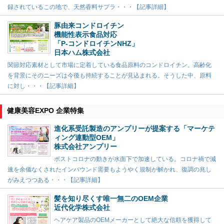
録されているこの地で、天然香料サプラ・・・【記事詳細】
豚由来コンドロイチン
機能性表示食品対応
「P-コンドロイチンNHZ」
日本ハム株式会社
関節対応素材として市場に定着している食品原料のコンドロイチン。高齢化
を背景にそのニーズは今後も持続することが見込まれる。そうした中、原料
に対し・・・【記事詳細】
健康美容EXPO 企業特集
進化系受託製造のアンプリーが提案する「マーケテ
ィング連動型OEM」
株式会社アンプリー
ポストコロナの動きが水面下で加速している。コロナ禍で減
速を余儀なくされたインバウンド需要もようやく規制が解かれ、復調の兆し
がみえつつある・・・【記事詳細】
髪を知り尽くす唯一無二のOEM企業
近代化学株式会社
ヘアケア製品のOEMメーカーとして絶大な信頼を獲得して