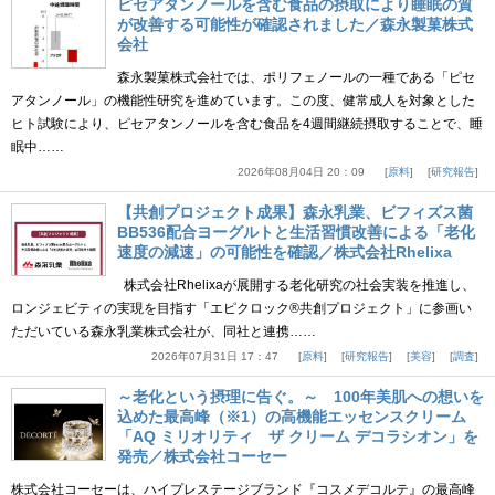
ピセアタンノールを含む食品の摂取により睡眠の質
が改善する可能性が確認されました／森永製菓株式
会社
森永製菓株式会社では、ポリフェノールの一種である「ピセ
アタンノール」の機能性研究を進めています。この度、健常成人を対象とした
ヒト試験により、ピセアタンノールを含む食品を4週間継続摂取することで、睡
眠中……
2026年08月04日 20：09
原料
研究報告
【共創プロジェクト成果】森永乳業、ビフィズス菌
BB536配合ヨーグルトと生活習慣改善による「老化
速度の減速」の可能性を確認／株式会社Rhelixa
株式会社Rhelixaが展開する老化研究の社会実装を推進し、
ロンジェビティの実現を目指す「エピクロック®共創プロジェクト」に参画い
ただいている森永乳業株式会社が、同社と連携……
2026年07月31日 17：47
原料
研究報告
美容
調査
～老化という摂理に告ぐ。～ 100年美肌への想いを
込めた最高峰（※1）の高機能エッセンスクリーム
「AQ ミリオリティ ザ クリーム デコラシオン」を
発売／株式会社コーセー
株式会社コーセーは、ハイプレステージブランド『コスメデコルテ』の最高峰