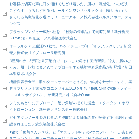
お客様の切実な声に耳を傾けてたどり着いた、肌の「薄層化」への答え
こすらず、うるおす朝夜別オールインワン「ハルメク 薬用美肌液」が、
さらなる高機能化を遂げてリニューアル！／株式会社ハルメクホールディ
ングス
ブラックジンジャー成分6種を「1種類の標準品」で同時定量！新分析法
（RMS法）を確立！／丸善製薬株式会社
オーラルケアと腸活を1粒で。Wケアチュアブル「オラフル クリア」新発
売／株式会社イブフローラ研究所
4種類の赤い野菜と果実配合で、おいしく続ける美活習慣。冷え、脚のむ
くみ、肌、脂肪にまとめてアプローチする機能性表示食品が新登場／新日
本製薬 株式会社
機能性表示食品「肌のターンオーバーとうるおい維持をサポートする」美
容サプリメント還元型コエンザイムQ10を配合『feat. Skin cycle（フィー
ト スキンサイクル）』が新発売／株式会社Quon
シミのもと*¹ にアプローチ、硬い角層をほぐし浸透「エクイタンス ホワ
イトローション」新発売／サンスター株式会社
ピセアタンノールを含む食品の摂取により睡眠の質が改善する可能性が確
認されました／森永製菓株式会社
1箱で「葡萄＆カシス味」と「マスカット味」の2つのフレーバーが楽しめ
るファンケル「ディープチャージ コラーゲン 2種の葡萄ゼリー」（機能性