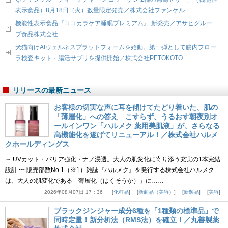
表示食品）8月18日（火）数量限定発売／株式会社ファンケル
機能性表示食品『ココカラケア睡眠プレミアム』 新発売／アサヒグルー
プ食品株式会社
犬猫向けAIウェルネスプラットフォームを始動。第一弾として腸内フロー
ラ検査キット・腸活サプリを提供開始／株式会社PETOKOTO
リリースの最新ニュース
お客様の切実な声に耳を傾けてたどり着いた、肌の
「薄層化」への答え こすらず、うるおす朝夜別オ
ールインワン「ハルメク 薬用美肌液」が、さらなる
高機能化を遂げてリニューアル！／株式会社ハルメ
クホールディングス
～ UVカット・バリア強化・ナノ浸透。大人の肌変化に寄り添う充実の1本完結
設計 〜 販売部数No.1（※1）雑誌『ハルメク』を発行する株式会社ハルメク
は、大人の肌変化である「薄層化（はくそうか）」に……
2026年08月07日 17：36
化粧品
新商品（美容）
新製品
美容
ブラックジンジャー成分6種を「1種類の標準品」で
同時定量！新分析法（RMS法）を確立！／丸善製薬