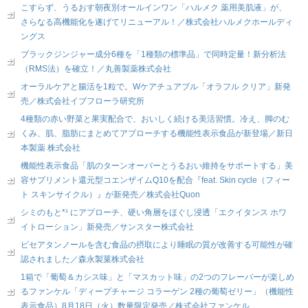
こすらず、うるおす朝夜別オールインワン「ハルメク 薬用美肌液」が、
さらなる高機能化を遂げてリニューアル！／株式会社ハルメクホールディ
ングス
ブラックジンジャー成分6種を「1種類の標準品」で同時定量！新分析法
（RMS法）を確立！／丸善製薬株式会社
オーラルケアと腸活を1粒で。Wケアチュアブル「オラフル クリア」新発
売／株式会社イブフローラ研究所
4種類の赤い野菜と果実配合で、おいしく続ける美活習慣。冷え、脚のむ
くみ、肌、脂肪にまとめてアプローチする機能性表示食品が新登場／新日
本製薬 株式会社
機能性表示食品「肌のターンオーバーとうるおい維持をサポートする」美
容サプリメント還元型コエンザイムQ10を配合『feat. Skin cycle（フィー
ト スキンサイクル）』が新発売／株式会社Quon
シミのもと*¹ にアプローチ、硬い角層をほぐし浸透「エクイタンス ホワ
イトローション」新発売／サンスター株式会社
ピセアタンノールを含む食品の摂取により睡眠の質が改善する可能性が確
認されました／森永製菓株式会社
1箱で「葡萄＆カシス味」と「マスカット味」の2つのフレーバーが楽しめ
るファンケル「ディープチャージ コラーゲン 2種の葡萄ゼリー」（機能性
表示食品）8月18日（火）数量限定発売／株式会社ファンケル