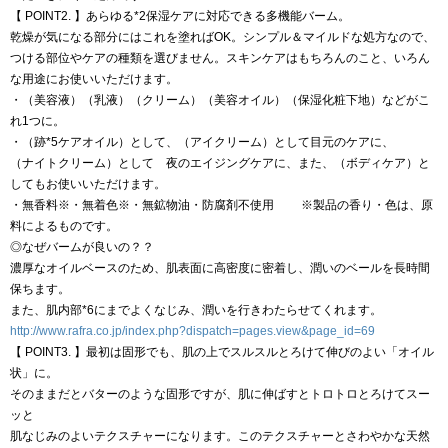
【 POINT2. 】あらゆる*2保湿ケアに対応できる多機能バーム。
乾燥が気になる部分にはこれを塗ればOK。シンプル＆マイルドな処方なので、
つける部位やケアの種類を選びません。スキンケアはもちろんのこと、いろん
な用途にお使いいただけます。
・（美容液）（乳液）（クリーム）（美容オイル）（保湿化粧下地）などがこ
れ1つに。
・（跡*5ケアオイル）として、（アイクリーム）として目元のケアに、
（ナイトクリーム）として 夜のエイジングケアに、また、（ボディケア）と
してもお使いいただけます。
・無香料※・無着色※・無鉱物油・防腐剤不使用 ※製品の香り・色は、原
料によるものです。
◎なぜバームが良いの？？
濃厚なオイルベースのため、肌表面に高密度に密着し、潤いのベールを長時間
保ちます。
また、肌内部*6にまでよくなじみ、潤いを行きわたらせてくれます。
http://www.rafra.co.jp/index.php?dispatch=pages.view&page_id=69
【 POINT3. 】最初は固形でも、肌の上でスルスルとろけて伸びのよい「オイル
状」に。
そのままだとバターのような固形ですが、肌に伸ばすとトロトロとろけてスー
ッと
肌なじみのよいテクスチャーになります。このテクスチャーとさわやかな天然