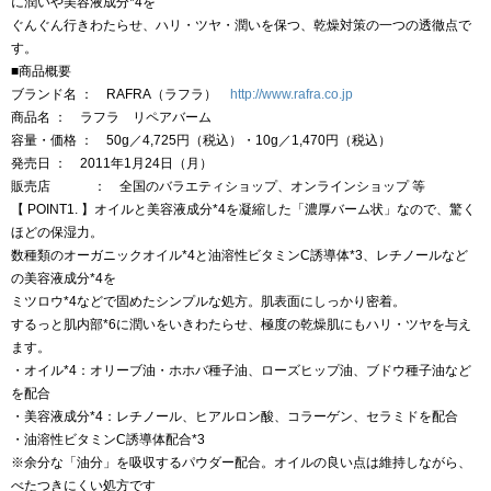
に潤いや美容液成分*4を
ぐんぐん行きわたらせ、ハリ・ツヤ・潤いを保つ、乾燥対策の一つの透徹点で
す。
■商品概要
ブランド名
： RAFRA（ラフラ）
http://www.rafra.co.jp
商品名
： ラフラ リペアバーム
容量・価格
： 50g／4,725円（税込）・10g／1,470円（税込）
発売日
： 2011年1月24日（月）
販売店
： 全国のバラエティショップ、オンラインショップ 等
【 POINT1. 】オイルと美容液成分*4を凝縮した「濃厚バーム状」なので、驚く
ほどの保湿力。
数種類のオーガニックオイル*4と油溶性ビタミンC誘導体*3、レチノールなど
の美容液成分*4を
ミツロウ*4などで固めたシンプルな処方。肌表面にしっかり密着。
するっと肌内部*6に潤いをいきわたらせ、極度の乾燥肌にもハリ・ツヤを与え
ます。
・オイル*4：オリーブ油・ホホバ種子油、ローズヒップ油、ブドウ種子油など
を配合
・美容液成分*4：レチノール、ヒアルロン酸、コラーゲン、セラミドを配合
・油溶性ビタミンC誘導体配合*3
※余分な「油分」を吸収するパウダー配合。オイルの良い点は維持しながら、
べたつきにくい処方です