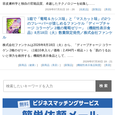
容皮膚科学と独自の官能品質、卓越したテクノロジーを結集し……
2026年07月31日 10：26
化粧品
新製品
美容
1箱で「葡萄＆カシス味」と「マスカット味」の2つ
のフレーバーが楽しめるファンケル「ディープチャ
ージ コラーゲン 2種の葡萄ゼリー」（機能性表示食
品）8月18日（火）数量限定発売／株式会社ファンケ
ル
株式会社ファンケルは2026年8月18日（火）から、「ディープチャージ コラー
ゲン 2種のゼリー」（1箱10本入り／価格：2,494円＜税込＞）を「肌のうるお
いと弾力を維持する」機能性表示食品として、……
2026年07月30日 19：21
新商品（健康）
新商品（美容）
新製品
機能性表示食品制度
美容