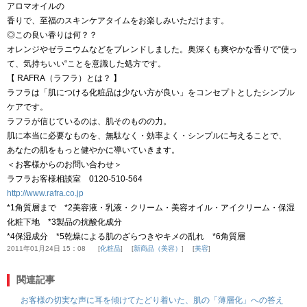
アロマオイルの
香りで、至福のスキンケアタイムをお楽しみいただけます。
◎この良い香りは何？？
オレンジやゼラニウムなどをブレンドしました。奥深くも爽やかな香りで“使っ
て、気持ちいい“ことを意識した処方です。
【 RAFRA（ラフラ）とは？ 】
ラフラは「肌につける化粧品は少ない方が良い」をコンセプトとしたシンプル
ケアです。
ラフラが信じているのは、肌そのものの力。
肌に本当に必要なものを、無駄なく・効率よく・シンプルに与えることで、
あなたの肌をもっと健やかに導いていきます。
＜お客様からのお問い合わせ＞
ラフラお客様相談室 0120-510-564
http://www.rafra.co.jp
*1角質層まで *2美容液・乳液・クリーム・美容オイル・アイクリーム・保湿
化粧下地 *3製品の抗酸化成分
*4保湿成分 *5乾燥による肌のざらつきやキメの乱れ *6角質層
2011年01月24日 15：08
化粧品
新商品（美容）
美容
関連記事
お客様の切実な声に耳を傾けてたどり着いた、肌の「薄層化」への答え