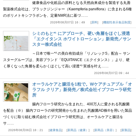
健康食品や化粧品の原料となる天然由来成分を製造する丸善
製薬株式会社は、ブラックジンジャー（Kaempferia parviflora）に含まれる6種
のポリメトキシフラボンを、定量NMR法に基づ……
2026年08月07日 16：49
原料
機能性表示食品制度
シミのもと*¹ にアプローチ、硬い角層をほぐし浸透
「エクイタンス ホワイトローション」新発売／サン
スター株式会社
～日本で唯一*² の美白有効成分「リノレックS」配合～ サン
スターグループは、美容ブランド「EQUITANCE（エクイタンス）」より、硬
く厚くなった角層を柔らかくほぐして高い浸透*³ 実感を叶え……
2026年08月07日 09：44
オーラルケアと腸活を1粒で。Wケアチュアブル「オ
ラフル クリア」新発売／株式会社イブフローラ研究
所
腸内フローラ研究から生まれた、400万人に愛される乳酸菌
を配合（※） 腸内フローラの研究開発から生まれた乳酸菌AD株®を用いた製品
づくりに取り組む株式会社イブフローラ研究所は、オーラルケアと腸活を
サ……
2026年08月06日 18：21
健康食品
新商品（健康）
新商品（美容）
新製品