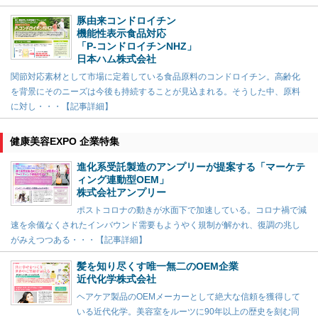
豚由来コンドロイチン
機能性表示食品対応
「P-コンドロイチンNHZ」
日本ハム株式会社
関節対応素材として市場に定着している食品原料のコンドロイチン。高齢化
を背景にそのニーズは今後も持続することが見込まれる。そうした中、原料
に対し・・・【記事詳細】
健康美容EXPO 企業特集
進化系受託製造のアンプリーが提案する「マーケテ
ィング連動型OEM」
株式会社アンプリー
ポストコロナの動きが水面下で加速している。コロナ禍で減
速を余儀なくされたインバウンド需要もようやく規制が解かれ、復調の兆し
がみえつつある・・・【記事詳細】
髪を知り尽くす唯一無二のOEM企業
近代化学株式会社
ヘアケア製品のOEMメーカーとして絶大な信頼を獲得して
いる近代化学。美容室をルーツに90年以上の歴史を刻む同