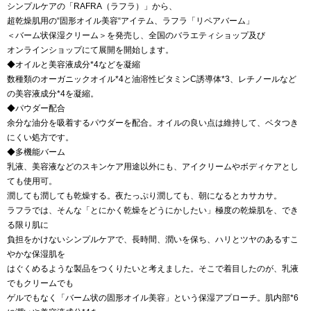
シンプルケアの「RAFRA（ラフラ）」から、
超乾燥肌用の“固形オイル美容“アイテム、ラフラ「リペアバーム」
＜バーム状保湿クリーム＞を発売し、全国のバラエティショップ及び
オンラインショップにて展開を開始します。
◆オイルと美容液成分*4などを凝縮
数種類のオーガニックオイル*4と油溶性ビタミンC誘導体*3、レチノールなど
の美容液成分*4を凝縮。
◆パウダー配合
余分な油分を吸着するパウダーを配合。オイルの良い点は維持して、ベタつき
にくい処方です。
◆多機能バーム
乳液、美容液などのスキンケア用途以外にも、アイクリームやボディケアとし
ても使用可。
潤しても潤しても乾燥する。夜たっぷり潤しても、朝になるとカサカサ。
ラフラでは、そんな「とにかく乾燥をどうにかしたい」極度の乾燥肌を、でき
る限り肌に
負担をかけないシンプルケアで、長時間、潤いを保ち、ハリとツヤのあるすこ
やかな保湿肌を
はぐくめるような製品をつくりたいと考えました。そこで着目したのが、乳液
でもクリームでも
ゲルでもなく「バーム状の固形オイル美容」という保湿アプローチ。肌内部*6