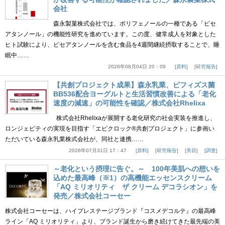
会社
森永製菓株式会社では、ポリフェノールの一種である「ピセ
アタンノール」の機能性研究を進めています。この度、健常成人を対象とした
ヒト試験により、ピセアタンノールを含む食品を4週間継続摂取することで、睡
眠中……
2026年08月04日 20：09
原料
研究報告
【共創プロジェクト成果】森永乳業、ビフィズス菌
BB536配合ヨーグルトと生活習慣改善による「老化
速度の減速」の可能性を確認／株式会社Rhelixa
株式会社Rhelixaが展開する老化研究の社会実装を推進し、
ロンジェビティの実現を目指す「エピクロック®共創プロジェクト」に参画い
ただいている森永乳業株式会社が、同社と連携……
2026年07月31日 17：47
原料
研究報告
美容
調査
～老化という摂理に告ぐ。～ 100年美肌への想いを
込めた最高峰（※1）の高機能エッセンスクリーム
「AQ ミリオリティ ザ クリーム デコラシオン」を
発売／株式会社コーセー
株式会社コーセーは、ハイプレステージブランド『コスメデコルテ』の最高峰
ライン「AQ ミリオリティ」より、ブランド誕生から磨き続けてきた最先端の美