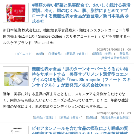
4種類の赤い野菜と果実配合で、おいしく続ける美活
習慣。冷え、脚のむくみ、肌、脂肪にまとめてアプ
ローチする機能性表示食品が新登場／新日本製薬 株
式会社
新日本製薬 株式会社は、機能性表示食品粉末・顆粒インスタントコーヒー市場
国内売上No.1※1の「Slimore Coffee（スリモアコーヒー）」などを展開するヘ
ルスケアブランド『Fun and He……
2026年08月06日 18：00
ダイエット
健康
健康食品
新商品（健康）
新商品（美容）
新製品
機能性表示食品制度
機能性表示食品「肌のターンオーバーとうるおい維
持をサポートする」美容サプリメント還元型コエン
ザイムQ10を配合『feat. Skin cycle（フィート スキ
ンサイクル）』が新発売／株式会社Quon
近年、美容に対する意識の高まりとともに、スキンケアを外側からだけでな
く、内側からも整えたいというニーズが広がっています。とくに、年齢や生活
習慣の変化により、肌の乾燥やコンディションのゆらぎを感……
2026年08月05日 17：03
新商品（健康）
新商品（美容）
新製品
機能性表示食品制度
ピセアタンノールを含む食品の摂取により睡眠の質
が改善する可能性が確認されました／森永製菓株式