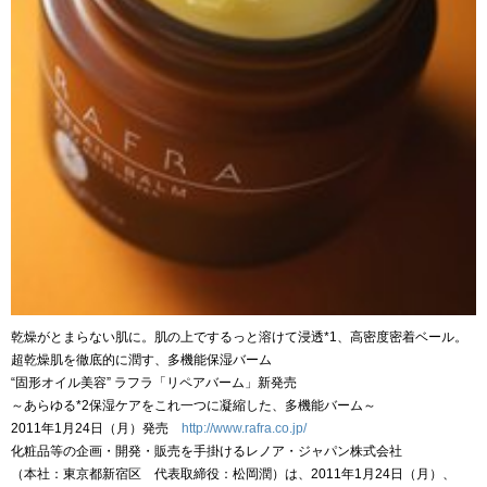
乾燥がとまらない肌に。肌の上でするっと溶けて浸透*1、高密度密着ベール。
超乾燥肌を徹底的に潤す、多機能保湿バーム
“固形オイル美容” ラフラ「リペアバーム」新発売
～あらゆる*2保湿ケアをこれ一つに凝縮した、多機能バーム～
2011年1月24日（月）発売
http://www.rafra.co.jp/
化粧品等の企画・開発・販売を手掛けるレノア・ジャパン株式会社
（本社：東京都新宿区 代表取締役：松岡潤）は、2011年1月24日（月）、