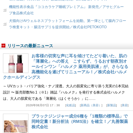
機能性表示食品『ココカラケア睡眠プレミアム』 新発売／アサヒグルー
プ食品株式会社
犬猫向けAIウェルネスプラットフォームを始動。第一弾として腸内フロー
ラ検査キット・腸活サプリを提供開始／株式会社PETOKOTO
リリースの最新ニュース
お客様の切実な声に耳を傾けてたどり着いた、肌の
「薄層化」への答え こすらず、うるおす朝夜別オ
ールインワン「ハルメク 薬用美肌液」が、さらなる
高機能化を遂げてリニューアル！／株式会社ハルメ
クホールディングス
～ UVカット・バリア強化・ナノ浸透。大人の肌変化に寄り添う充実の1本完結
設計 〜 販売部数No.1（※1）雑誌『ハルメク』を発行する株式会社ハルメク
は、大人の肌変化である「薄層化（はくそうか）」に……
2026年08月07日 17：36
化粧品
新商品（美容）
新製品
美容
ブラックジンジャー成分6種を「1種類の標準品」で
同時定量！新分析法（RMS法）を確立！／丸善製薬
株式会社