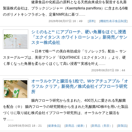
健康食品や化粧品の原料となる天然由来成分を製造する丸善
製薬株式会社は、ブラックジンジャー（Kaempferia parviflora）に含まれる6種
のポリメトキシフラボンを、定量NMR法に基づ……
2026年08月07日 16：49
原料
機能性表示食品制度
シミのもと*¹ にアプローチ、硬い角層をほぐし浸透
「エクイタンス ホワイトローション」新発売／サン
スター株式会社
～日本で唯一*² の美白有効成分「リノレックS」配合～ サン
スターグループは、美容ブランド「EQUITANCE（エクイタンス）」より、硬
く厚くなった角層を柔らかくほぐして高い浸透*³ 実感を叶え……
2026年08月07日 09：44
オーラルケアと腸活を1粒で。Wケアチュアブル「オ
ラフル クリア」新発売／株式会社イブフローラ研究
所
腸内フローラ研究から生まれた、400万人に愛される乳酸菌
を配合（※） 腸内フローラの研究開発から生まれた乳酸菌AD株®を用いた製品
づくりに取り組む株式会社イブフローラ研究所は、オーラルケアと腸活を
サ……
2026年08月06日 18：21
健康食品
新商品（健康）
新商品（美容）
新製品