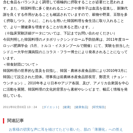
含む食品をバランスよく調理して積極的に摂取することが必要だと思われま
す。また、韓国料理に多く使われるニンニクや唐辛子は血流を促進し、新陳代
謝を良くする作用があることも確認されていますので、穀物や野菜、豆類を多
く摂取しつつ、さらに、これらを用いた韓国料理を食生活に取り入れること
で、より一層健康を増進することが出来ると思います。」
（※臨床実験詳細データについては、下記までお問い合わせください）
今回判明した韓国料理のメタボリックシンドローム予防効果は、2011年度ヨー
ロッパ肥満学会（5月、トルコ・イスタンブールで開催）にて、実験を担当した
シドニー大学付属病院のニコラス・フラー博士により発表されることになって
います。
＜韓食財団について＞
韓国料理の世界的な普及を目指し、韓国・農林水産食品部により2010年3月に
韓国にて設立された団体。理事長は前農林水産食品部長官、鄭雲天（チョン・
ウンチョン）。2010年冬より日本やアジア各国、及び、アメリカ合衆国を中心
に活動を展開。韓国料理の文化的背景から素材やレシピまで、幅広く情報を発
信している。
2011年02月03日 13：24
ダイエット
健康
健康食品
研究報告
関連記事
お客様の切実な声に耳を傾けてたどり着いた、肌の「薄層化」への答え