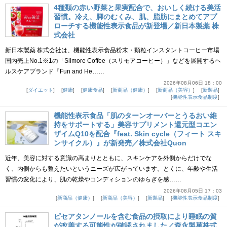
4種類の赤い野菜と果実配合で、おいしく続ける美活
習慣。冷え、脚のむくみ、肌、脂肪にまとめてアプ
ローチする機能性表示食品が新登場／新日本製薬 株
式会社
新日本製薬 株式会社は、機能性表示食品粉末・顆粒インスタントコーヒー市場
国内売上No.1※1の「Slimore Coffee（スリモアコーヒー）」などを展開するヘ
ルスケアブランド『Fun and He……
2026年08月06日 18：00
ダイエット
健康
健康食品
新商品（健康）
新商品（美容）
新製品
機能性表示食品制度
機能性表示食品「肌のターンオーバーとうるおい維
持をサポートする」美容サプリメント還元型コエン
ザイムQ10を配合『feat. Skin cycle（フィート スキ
ンサイクル）』が新発売／株式会社Quon
近年、美容に対する意識の高まりとともに、スキンケアを外側からだけでな
く、内側からも整えたいというニーズが広がっています。とくに、年齢や生活
習慣の変化により、肌の乾燥やコンディションのゆらぎを感……
2026年08月05日 17：03
新商品（健康）
新商品（美容）
新製品
機能性表示食品制度
ピセアタンノールを含む食品の摂取により睡眠の質
が改善する可能性が確認されました／森永製菓株式