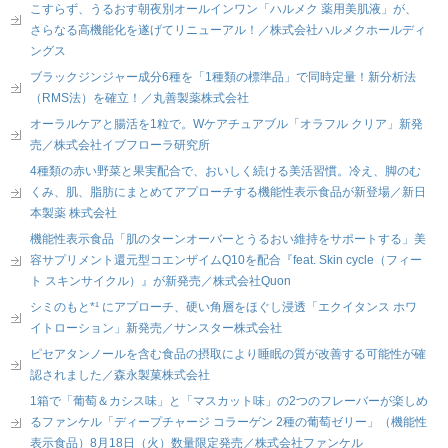
こすらず、うるおす朝夜別オールインワン「ハルメク 薬用美肌液」が、
さらなる高機能化を遂げてリニューアル！／株式会社ハルメクホールディ
ングス
ブラックジンジャー成分6種を「1種類の標準品」で同時定量！新分析法
（RMS法）を確立！／丸善製薬株式会社
オーラルケアと腸活を1粒で。Wケアチュアブル「オラフル クリア」新発
売／株式会社イブフローラ研究所
4種類の赤い野菜と果実配合で、おいしく続ける美活習慣。冷え、脚のむ
くみ、肌、脂肪にまとめてアプローチする機能性表示食品が新登場／新日
本製薬 株式会社
機能性表示食品「肌のターンオーバーとうるおい維持をサポートする」美
容サプリメント還元型コエンザイムQ10を配合『feat. Skin cycle（フィー
ト スキンサイクル）』が新発売／株式会社Quon
シミのもと*¹ にアプローチ、硬い角層をほぐし浸透「エクイタンス ホワ
イトローション」新発売／サンスター株式会社
ピセアタンノールを含む食品の摂取により睡眠の質が改善する可能性が確
認されました／森永製菓株式会社
1箱で「葡萄＆カシス味」と「マスカット味」の2つのフレーバーが楽しめ
るファンケル「ディープチャージ コラーゲン 2種の葡萄ゼリー」（機能性
表示食品）8月18日（火）数量限定発売／株式会社ファンケル