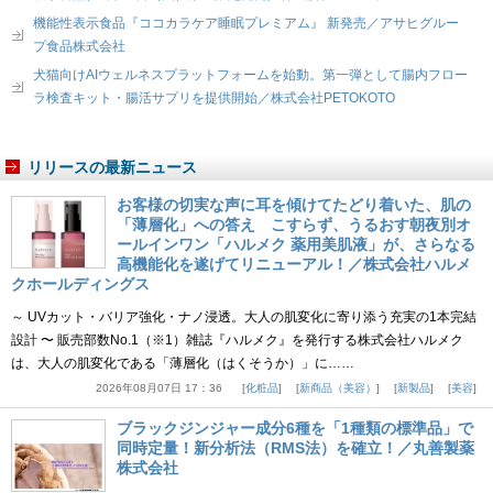
機能性表示食品『ココカラケア睡眠プレミアム』 新発売／アサヒグルー
プ食品株式会社
犬猫向けAIウェルネスプラットフォームを始動。第一弾として腸内フロー
ラ検査キット・腸活サプリを提供開始／株式会社PETOKOTO
リリースの最新ニュース
お客様の切実な声に耳を傾けてたどり着いた、肌の
「薄層化」への答え こすらず、うるおす朝夜別オ
ールインワン「ハルメク 薬用美肌液」が、さらなる
高機能化を遂げてリニューアル！／株式会社ハルメ
クホールディングス
～ UVカット・バリア強化・ナノ浸透。大人の肌変化に寄り添う充実の1本完結
設計 〜 販売部数No.1（※1）雑誌『ハルメク』を発行する株式会社ハルメク
は、大人の肌変化である「薄層化（はくそうか）」に……
2026年08月07日 17：36
化粧品
新商品（美容）
新製品
美容
ブラックジンジャー成分6種を「1種類の標準品」で
同時定量！新分析法（RMS法）を確立！／丸善製薬
株式会社