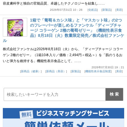
容皮膚科学と独自の官能品質、卓越したテクノロジーを結集し……
2026年07月31日 10：26
化粧品
新製品
美容
1箱で「葡萄＆カシス味」と「マスカット味」の2つ
のフレーバーが楽しめるファンケル「ディープチャ
ージ コラーゲン 2種の葡萄ゼリー」（機能性表示食
品）8月18日（火）数量限定発売／株式会社ファンケ
ル
株式会社ファンケルは2026年8月18日（火）から、「ディープチャージ コラー
ゲン 2種のゼリー」（1箱10本入り／価格：2,494円＜税込＞）を「肌のうるお
いと弾力を維持する」機能性表示食品として、……
2026年07月30日 19：21
新商品（健康）
新商品（美容）
新製品
機能性表示食品制度
美容