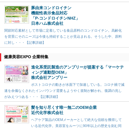
豚由来コンドロイチン
機能性表示食品対応
「P-コンドロイチンNHZ」
日本ハム株式会社
関節対応素材として市場に定着している食品原料のコンドロイチン。高齢化
を背景にそのニーズは今後も持続することが見込まれる。そうした中、原料
に対し・・・【記事詳細】
健康美容EXPO 企業特集
進化系受託製造のアンプリーが提案する「マーケテ
ィング連動型OEM」
株式会社アンプリー
ポストコロナの動きが水面下で加速している。コロナ禍で減
速を余儀なくされたインバウンド需要もようやく規制が解かれ、復調の兆し
がみえつつある・・・【記事詳細】
髪を知り尽くす唯一無二のOEM企業
近代化学株式会社
ヘアケア製品のOEMメーカーとして絶大な信頼を獲得して
いる近代化学。美容室をルーツに90年以上の歴史を刻む同