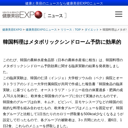
健康と美容のニュースなら健康美容EXPOニュース
健康美容EXPO
健康美容EXPOニュース
リリース：TOP
ダイエット
韓国料理はメタボ
韓国料理はメタボリックシンドローム予防に効果的
このたび、韓国の農林水産食品部（日本の農林水産省に相当）は、韓国料理の
メタボリックシンドローム予防効果に関する臨床実験の結果を発表致しまし
た。
この臨床実験は、韓国の仁済（インジェ）大学校ソウル白（ペク）病院とオー
ストラリアのシドニー大学付属病院が共同で作成した報告書「韓国食品の臨床
実験」に基づくもので、オーストラリア・シドニー在住の体重過多・肥満の成
人70人を対象に、欧米食と韓国食のグループに分けて実施されたものです。
韓国食のグループは白米、キムチ、ビビンバ、豆モヤシスープなどの韓国の伝
統的な料理を組み合わせたもの、欧米食グループはメニューを固定せず、韓国
食グループと比較して1日当たりのカロリー摂取量を500kcal少なくなるようが
設定して行ったもので、各グループの被験者は、3ヶ月間にわたり、週6日、1
日2食、これらのメニューを摂取しました。