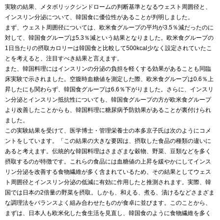
実験の結果、メタボリックシンドロームの判断基準となるウェスト周囲径と、
インスリン分泌について、韓国食に優位性があることが判明しました。
まず、ウェスト周囲径については、欧米食グループの平均が3.5％減だったのに
対して、韓国食グループは5.3％減という結果となりました。欧米食グループの
1日当たりの摂取カロリーは韓国食と比較して500kcal少なく設定されていたこ
とを考えると、注目すべき結果と言えます。
また、韓国料理にはインスリンの分泌の負担を軽くする効果があることも同臨
床実験で示されました。空腹時血糖値を測定した際、欧米食グループは0.6％上
昇したにも関わらず、韓国食グループは6.6％下がりました。さらに、インスリ
ン分泌とインスリン抵抗性についても、韓国食グループの方が欧米食グループ
より改善したことからも、韓国料理に糖尿病予防効果があることが裏付けられ
ました。
この実験結果を受けて、医学博士・管理栄養士の本多京子氏は次のようにコメ
ントをしています。「この結果の大きな要因は、摂取した食品の種類の違いに
あると考えます。伝統的な韓国料理はさまざまな穀物、野菜、豆類などを多く
摂取するのが特徴です。これらの食品には血糖値の上昇を緩やかにしてインス
リン分泌を改善する食物繊維が多く含まれているため、その結果としてウェス
ト周囲径とインスリン分泌の低減に有効に作用したと推測されます。実際、韓
国では日本の2倍量の野菜を摂取。しかも、和える、煮る、漬けるなどさまざま
な調理法をバランスよく組み合わせたものが食卓に並びます。このことから、
まずは、日本人も欧米化した食生活を見直し、韓国食のように食物繊維を多く