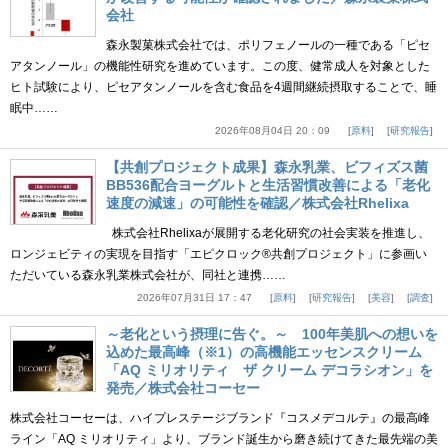
会社
森永製菓株式会社では、ポリフェノールの一種である「ピセ
アタンノール」の機能性研究を進めています。この度、健常成人を対象とした
ヒト試験により、ピセアタンノールを含む食品を4週間継続摂取することで、睡
眠中……
2026年08月04日 20：09
原料
研究報告
【共創プロジェクト成果】森永乳業、ビフィズス菌
BB536配合ヨーグルトと生活習慣改善による「老化
速度の減速」の可能性を確認／株式会社Rhelixa
株式会社Rhelixaが展開する老化研究の社会実装を推進し、
ロンジェビティの実現を目指す「エピクロック®共創プロジェクト」に参画い
ただいている森永乳業株式会社が、同社と連携……
2026年07月31日 17：47
原料
研究報告
美容
調査
～老化という摂理に告ぐ。～ 100年美肌への想いを
込めた最高峰（※1）の高機能エッセンスクリーム
「AQ ミリオリティ ザ クリーム デコラシオン」を
発売／株式会社コーセー
株式会社コーセーは、ハイプレステージブランド『コスメデコルテ』の最高峰
ライン「AQ ミリオリティ」より、ブランド誕生から磨き続けてきた最先端の美