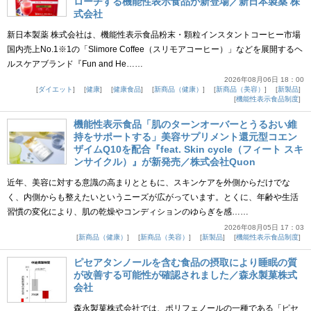
ローチする機能性表示食品が新登場／新日本製薬 株
式会社
新日本製薬 株式会社は、機能性表示食品粉末・顆粒インスタントコーヒー市場
国内売上No.1※1の「Slimore Coffee（スリモアコーヒー）」などを展開するヘ
ルスケアブランド『Fun and He……
2026年08月06日 18：00
ダイエット
健康
健康食品
新商品（健康）
新商品（美容）
新製品
機能性表示食品制度
機能性表示食品「肌のターンオーバーとうるおい維
持をサポートする」美容サプリメント還元型コエン
ザイムQ10を配合『feat. Skin cycle（フィート スキ
ンサイクル）』が新発売／株式会社Quon
近年、美容に対する意識の高まりとともに、スキンケアを外側からだけでな
く、内側からも整えたいというニーズが広がっています。とくに、年齢や生活
習慣の変化により、肌の乾燥やコンディションのゆらぎを感……
2026年08月05日 17：03
新商品（健康）
新商品（美容）
新製品
機能性表示食品制度
ピセアタンノールを含む食品の摂取により睡眠の質
が改善する可能性が確認されました／森永製菓株式
会社
森永製菓株式会社では、ポリフェノールの一種である「ピセ