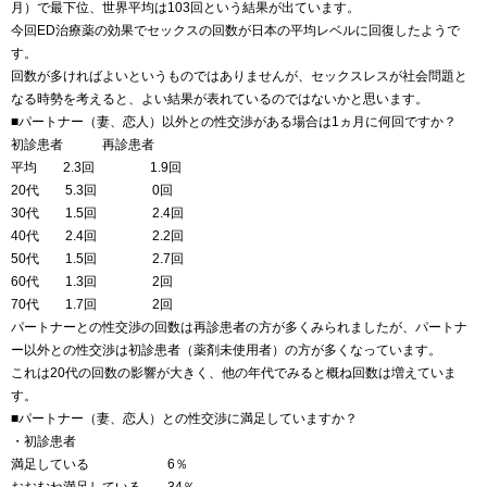
月）で最下位、世界平均は103回という結果が出ています。
今回ED治療薬の効果でセックスの回数が日本の平均レベルに回復したようで
す。
回数が多ければよいというものではありませんが、セックスレスが社会問題と
なる時勢を考えると、よい結果が表れているのではないかと思います。
■パートナー（妻、恋人）以外との性交渉がある場合は1ヵ月に何回ですか？
初診患者 再診患者
平均 2.3回 1.9回
20代 5.3回 0回
30代 1.5回 2.4回
40代 2.4回 2.2回
50代 1.5回 2.7回
60代 1.3回 2回
70代 1.7回 2回
パートナーとの性交渉の回数は再診患者の方が多くみられましたが、パートナ
ー以外との性交渉は初診患者（薬剤未使用者）の方が多くなっています。
これは20代の回数の影響が大きく、他の年代でみると概ね回数は増えていま
す。
■パートナー（妻、恋人）との性交渉に満足していますか？
・初診患者
満足している 6％