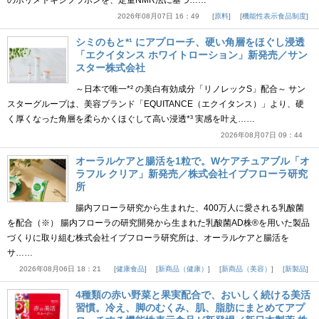
のポリメトキシフラボンを、定量NMR法に基づ……
2026年08月07日 16：49
原料
機能性表示食品制度
シミのもと*¹ にアプローチ、硬い角層をほぐし浸透
「エクイタンス ホワイトローション」新発売／サン
スター株式会社
～日本で唯一*² の美白有効成分「リノレックS」配合～ サン
スターグループは、美容ブランド「EQUITANCE（エクイタンス）」より、硬
く厚くなった角層を柔らかくほぐして高い浸透*³ 実感を叶え……
2026年08月07日 09：44
オーラルケアと腸活を1粒で。Wケアチュアブル「オ
ラフル クリア」新発売／株式会社イブフローラ研究
所
腸内フローラ研究から生まれた、400万人に愛される乳酸菌
を配合（※） 腸内フローラの研究開発から生まれた乳酸菌AD株®を用いた製品
づくりに取り組む株式会社イブフローラ研究所は、オーラルケアと腸活を
サ……
2026年08月06日 18：21
健康食品
新商品（健康）
新商品（美容）
新製品
4種類の赤い野菜と果実配合で、おいしく続ける美活
習慣。冷え、脚のむくみ、肌、脂肪にまとめてアプ