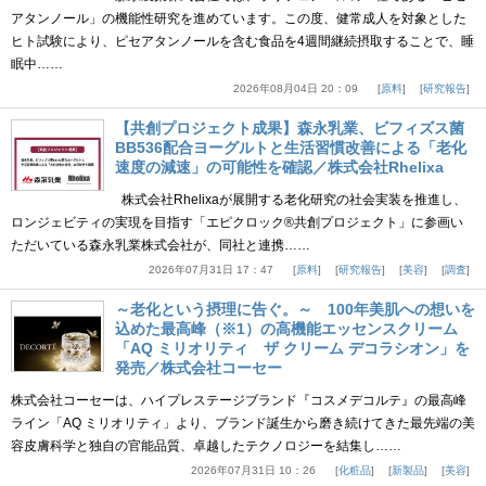
アタンノール」の機能性研究を進めています。この度、健常成人を対象とした
ヒト試験により、ピセアタンノールを含む食品を4週間継続摂取することで、睡
眠中……
2026年08月04日 20：09
原料
研究報告
【共創プロジェクト成果】森永乳業、ビフィズス菌
BB536配合ヨーグルトと生活習慣改善による「老化
速度の減速」の可能性を確認／株式会社Rhelixa
株式会社Rhelixaが展開する老化研究の社会実装を推進し、
ロンジェビティの実現を目指す「エピクロック®共創プロジェクト」に参画い
ただいている森永乳業株式会社が、同社と連携……
2026年07月31日 17：47
原料
研究報告
美容
調査
～老化という摂理に告ぐ。～ 100年美肌への想いを
込めた最高峰（※1）の高機能エッセンスクリーム
「AQ ミリオリティ ザ クリーム デコラシオン」を
発売／株式会社コーセー
株式会社コーセーは、ハイプレステージブランド『コスメデコルテ』の最高峰
ライン「AQ ミリオリティ」より、ブランド誕生から磨き続けてきた最先端の美
容皮膚科学と独自の官能品質、卓越したテクノロジーを結集し……
2026年07月31日 10：26
化粧品
新製品
美容