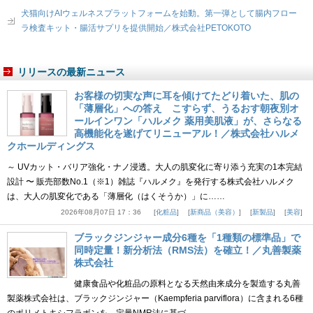
犬猫向けAIウェルネスプラットフォームを始動。第一弾として腸内フロー
ラ検査キット・腸活サプリを提供開始／株式会社PETOKOTO
リリースの最新ニュース
お客様の切実な声に耳を傾けてたどり着いた、肌の
「薄層化」への答え こすらず、うるおす朝夜別オ
ールインワン「ハルメク 薬用美肌液」が、さらなる
高機能化を遂げてリニューアル！／株式会社ハルメ
クホールディングス
～ UVカット・バリア強化・ナノ浸透。大人の肌変化に寄り添う充実の1本完結
設計 〜 販売部数No.1（※1）雑誌『ハルメク』を発行する株式会社ハルメク
は、大人の肌変化である「薄層化（はくそうか）」に……
2026年08月07日 17：36
化粧品
新商品（美容）
新製品
美容
ブラックジンジャー成分6種を「1種類の標準品」で
同時定量！新分析法（RMS法）を確立！／丸善製薬
株式会社
健康食品や化粧品の原料となる天然由来成分を製造する丸善
製薬株式会社は、ブラックジンジャー（Kaempferia parviflora）に含まれる6種