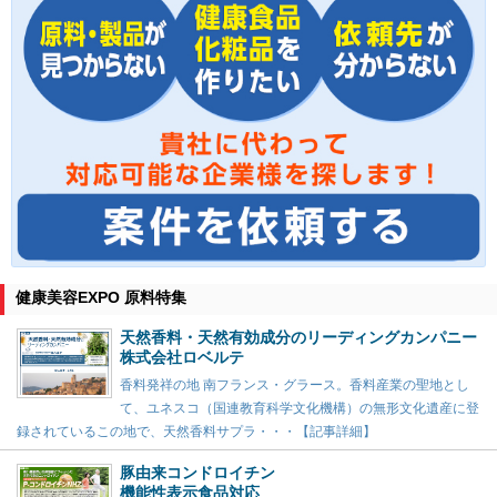
健康美容EXPO 原料特集
天然香料・天然有効成分のリーディングカンパニー
株式会社ロベルテ
香料発祥の地 南フランス・グラース。香料産業の聖地とし
て、ユネスコ（国連教育科学文化機構）の無形文化遺産に登
録されているこの地で、天然香料サプラ・・・【記事詳細】
豚由来コンドロイチン
機能性表示食品対応