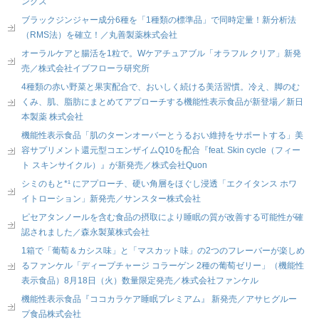
ングス
ブラックジンジャー成分6種を「1種類の標準品」で同時定量！新分析法
（RMS法）を確立！／丸善製薬株式会社
オーラルケアと腸活を1粒で。Wケアチュアブル「オラフル クリア」新発
売／株式会社イブフローラ研究所
4種類の赤い野菜と果実配合で、おいしく続ける美活習慣。冷え、脚のむ
くみ、肌、脂肪にまとめてアプローチする機能性表示食品が新登場／新日
本製薬 株式会社
機能性表示食品「肌のターンオーバーとうるおい維持をサポートする」美
容サプリメント還元型コエンザイムQ10を配合『feat. Skin cycle（フィー
ト スキンサイクル）』が新発売／株式会社Quon
シミのもと*¹ にアプローチ、硬い角層をほぐし浸透「エクイタンス ホワ
イトローション」新発売／サンスター株式会社
ピセアタンノールを含む食品の摂取により睡眠の質が改善する可能性が確
認されました／森永製菓株式会社
1箱で「葡萄＆カシス味」と「マスカット味」の2つのフレーバーが楽しめ
るファンケル「ディープチャージ コラーゲン 2種の葡萄ゼリー」（機能性
表示食品）8月18日（火）数量限定発売／株式会社ファンケル
機能性表示食品『ココカラケア睡眠プレミアム』 新発売／アサヒグルー
プ食品株式会社