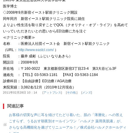
1963年 東京慈恵会医科大学医学部卒業
医学博士
◇2008年9月新宿イースト駅前クリニック開設
同年同月 新宿イースト駅前クリニック院長に就任
よりよい性生活を取り戻すことでQOL（クオリティ・オブ・ライフ）を高めて
いっていただきたいとの思いからED治療に力を注ぐ
≪クリニック概要≫
名称 ：医療法人社団イースト会 新宿イースト駅前クリニック
（URL：
http://www.eastcl.com/
）
院長 ：藤井 成彬（ふじい なりあきら）
開設日 ：2008年9月
所在地 ：〒160-0022 東京都新宿区新宿3丁目23-4 第3大谷ビル3F
連絡先 ：【TEL】03-5363-1181 【FAX】03-5363-1184
診療科目：【自由診療】ED治療 / AGA治療
来院実績：3,082名/12月（2010年12月現在）
2011年02月28日 10：14
アットプレス
その他.
メンズ
関連記事
お客様の切実な声に耳を傾けてたどり着いた、肌の「薄層化」への答え
こすらず、うるおす朝夜別オールインワン「ハルメク 薬用美肌液」が、
さらなる高機能化を遂げてリニューアル！／株式会社ハルメクホールディ