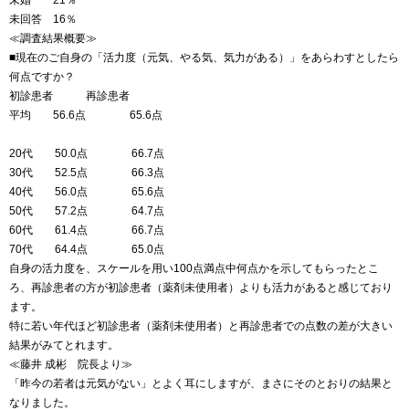
未婚 21％
未回答 16％
≪調査結果概要≫
■現在のご自身の「活力度（元気、やる気、気力がある）」をあらわすとしたら
何点ですか？
初診患者 再診患者
平均 56.6点 65.6点
20代 50.0点 66.7点
30代 52.5点 66.3点
40代 56.0点 65.6点
50代 57.2点 64.7点
60代 61.4点 66.7点
70代 64.4点 65.0点
自身の活力度を、スケールを用い100点満点中何点かを示してもらったとこ
ろ、再診患者の方が初診患者（薬剤未使用者）よりも活力があると感じており
ます。
特に若い年代ほど初診患者（薬剤未使用者）と再診患者での点数の差が大きい
結果がみてとれます。
≪藤井 成彬 院長より≫
「昨今の若者は元気がない」とよく耳にしますが、まさにそのとおりの結果と
なりました。