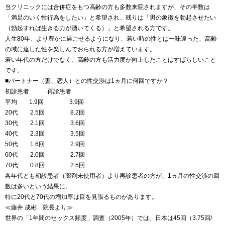
当クリニックには合併症をもつ高齢の方も多数来院されますが、その半数は
「満足のいく性行為をしたい」と希望され、残りは「男の象徴を勃起させたい
（勃起すれば生きる力が湧いてくる）」と希望される方です。
人生80年、より豊かに過ごせるようになり、若い時の性とは一味違った、高齢
の域に達した性を楽しんでおられる方が増えています。
若い年代の方だけでなく、高齢の方も活力度が向上したことはすばらしいこと
です。
■パートナー（妻、恋人）との性交渉は1ヵ月に何回ですか？
初診患者 再診患者
平均 1.9回 3.9回
20代 2.5回 8.2回
30代 2.1回 3.6回
40代 2.3回 3.5回
50代 1.6回 2.9回
60代 2.0回 2.7回
70代 0.8回 2.5回
各年代とも初診患者（薬剤未使用者）より再診患者の方が、1ヵ月の性交渉の回
数は多いという結果に。
特に20代と70代の増加率は目を見張るものがあります。
≪藤井 成彬 院長より≫
世界の「1年間のセックス頻度」調査（2005年）では、日本は45回（3.75回/