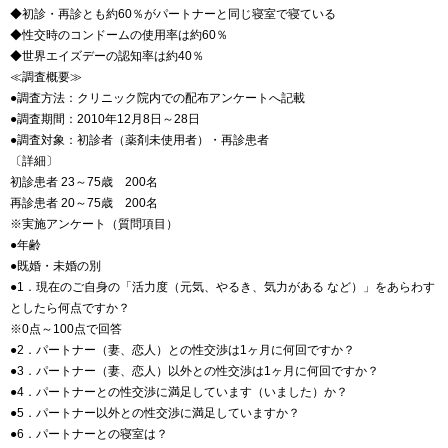
◆初診・再診とも約60％がパートナーと同じ寝室で寝ている
◆性交時のコンドームの使用率は約60％
◆世界エイズデーの認知率は約40％
≪調査概要≫
●調査方法：クリニック院内での配布アンケートへ記載
●調査期間：2010年12月8日～28日
●調査対象：初診者（薬剤未使用者）・再診患者
〔詳細〕
初診患者 23～75歳 200名
再診患者 20～75歳 200名
※実施アンケート（質問項目）
●年齢
●既婚・未婚の別
●1．現在のご自身の「活力度（元気、やるき、気力がある など）」をあらわす
としたら何点ですか？
※0点～100点で回答
●2．パートナー（妻、恋人）との性交渉は1ヶ月に何回ですか？
●3．パートナー（妻、恋人）以外との性交渉は1ヶ月に何回ですか？
●4．パートナーとの性交渉に満足しています（いました）か？
●5．パートナー以外との性交渉に満足していますか？
●6．パートナーとの寝室は？