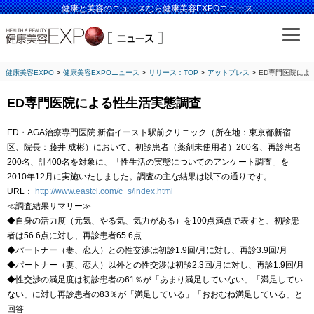
健康と美容のニュースなら健康美容EXPOニュース
健康美容EXPO
健康美容EXPOニュース
リリース：TOP
アットプレス
ED専門医院によ
ED専門医院による性生活実態調査
ED・AGA治療専門医院 新宿イースト駅前クリニック（所在地：東京都新宿
区、院長：藤井 成彬）において、初診患者（薬剤未使用者）200名、再診患者
200名、計400名を対象に、「性生活の実態についてのアンケート調査」を
2010年12月に実施いたしました。調査の主な結果は以下の通りです。
URL：
http://www.eastcl.com/c_s/index.html
≪調査結果サマリー≫
◆自身の活力度（元気、やる気、気力がある）を100点満点で表すと、初診患
者は56.6点に対し、再診患者65.6点
◆パートナー（妻、恋人）との性交渉は初診1.9回/月に対し、再診3.9回/月
◆パートナー（妻、恋人）以外との性交渉は初診2.3回/月に対し、再診1.9回/月
◆性交渉の満足度は初診患者の61％が「あまり満足していない」「満足してい
ない」に対し再診患者の83％が「満足している」「おおむね満足している」と
回答