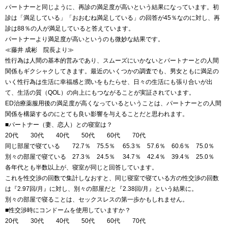
パートナーと同じように、再診の満足度が高いという結果になっています。初
診は「満足している」「おおむね満足している」の回答が45％なのに対し、再
診は88％の人が満足していると答えています。
パートナーより満足度が高いというのも微妙な結果です。
≪藤井 成彬 院長より≫
性行為は人間の基本的営みであり、スムーズにいかないとパートナーとの人間
関係もギクシャクしてきます。最近のいくつかの調査でも、男女ともに満足の
いく性行為は生活に幸福感と潤いをもたらせ、日々の生活にも張り合いが出
て、生活の質（QOL）の向上にもつながることが実証されています。
ED治療薬服用後の満足度が高くなっているということは、パートナーとの人間
関係を構築するのにとても良い影響を与えることだと思われます。
■パートナー（妻、恋人）との寝室は？
20代 30代 40代 50代 60代 70代
同じ部屋で寝ている 72.7％ 75.5％ 65.3％ 57.6％ 60.6％ 75.0％
別々の部屋で寝ている 27.3％ 24.5％ 34.7％ 42.4％ 39.4％ 25.0％
各年代とも半数以上が、寝室が同じと回答しています。
これを性交渉の回数で集計しなおすと、同じ寝室で寝ている方の性交渉の回数
は『2.97回/月』に対し、別々の部屋だと『2.38回/月』という結果に。
別々の部屋で寝ることは、セックスレスの第一歩かもしれません。
■性交渉時にコンドームを使用していますか？
20代 30代 40代 50代 60代 70代