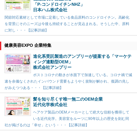
「P-コンドロイチンNHZ」
日本ハム株式会社
関節対応素材として市場に定着している食品原料のコンドロイチン。高齢化
を背景にそのニーズは今後も持続することが見込まれる。そうした中、原料
に対し・・・【記事詳細】
健康美容EXPO 企業特集
進化系受託製造のアンプリーが提案する「マーケテ
ィング連動型OEM」
株式会社アンプリー
ポストコロナの動きが水面下で加速している。コロナ禍で減
速を余儀なくされたインバウンド需要もようやく規制が解かれ、復調の兆し
がみえつつある・・・【記事詳細】
髪を知り尽くす唯一無二のOEM企業
近代化学株式会社
ヘアケア製品のOEMメーカーとして絶大な信頼を獲得して
いる近代化学。美容室をルーツに90年以上の歴史を刻む同
社が掲げるのは「幸せ」という・・・【記事詳細】