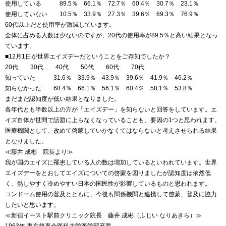
使用している 89.5％ 66.1％ 72.7％ 60.4％ 30.7％ 23.1％
使用していない 10.5％ 33.9％ 27.3％ 39.6％ 69.3％ 76.9％
60代以上だと使用率が激減しています。
全体に占める人数は少ないのですが、20代の使用率が89.5％と高い結果となっ
ています。
■12月1日が世界エイズデーだということをご存知でしたか？
20代 30代 40代 50代 60代 70代
知っていた 31.6％ 33.9％ 43.9％ 39.6％ 41.9％ 46.2％
知らなかった 68.4％ 66.1％ 56.1％ 60.4％ 58.1％ 53.8％
まだまだ認知度が低い結果となりました。
各年代とも半数以上の方が「エイズデー」を知らないと回答をしています。エ
イズ自体が世間で話題に上らなくなっていることも、要因の1つと思われます。
医療機関として、改めて啓蒙していかなくてはならないと考えさせられる結果
となりました。
≪藤井 成彬 院長より≫
我が国のエイズに罹患している人の数は増加しているといわれています。世界
エイズデーをとおしてエイズについての啓蒙を図りましたが認知度は依然低
く、熱しやすく冷めやすい日本の国民性が影響しているものと思われます。
コンドーム使用の普及とともに、今後も関係機関と連携して啓蒙、普及に協力
したいと思います。
≪新宿イースト駅前クリニック院長 藤井 成彬（ふじい なりあきら）≫