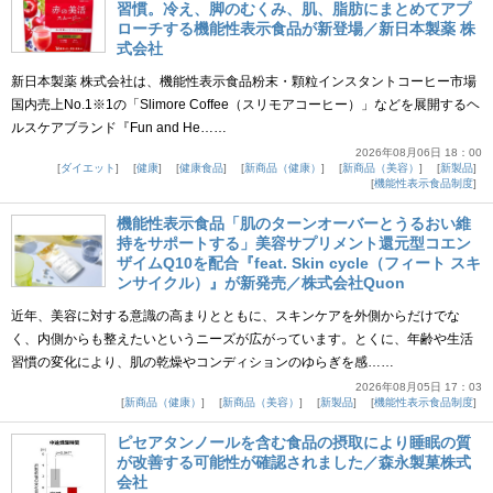
習慣。冷え、脚のむくみ、肌、脂肪にまとめてアプ
ローチする機能性表示食品が新登場／新日本製薬 株
式会社
新日本製薬 株式会社は、機能性表示食品粉末・顆粒インスタントコーヒー市場
国内売上No.1※1の「Slimore Coffee（スリモアコーヒー）」などを展開するヘ
ルスケアブランド『Fun and He……
2026年08月06日 18：00
ダイエット
健康
健康食品
新商品（健康）
新商品（美容）
新製品
機能性表示食品制度
機能性表示食品「肌のターンオーバーとうるおい維
持をサポートする」美容サプリメント還元型コエン
ザイムQ10を配合『feat. Skin cycle（フィート スキ
ンサイクル）』が新発売／株式会社Quon
近年、美容に対する意識の高まりとともに、スキンケアを外側からだけでな
く、内側からも整えたいというニーズが広がっています。とくに、年齢や生活
習慣の変化により、肌の乾燥やコンディションのゆらぎを感……
2026年08月05日 17：03
新商品（健康）
新商品（美容）
新製品
機能性表示食品制度
ピセアタンノールを含む食品の摂取により睡眠の質
が改善する可能性が確認されました／森永製菓株式
会社