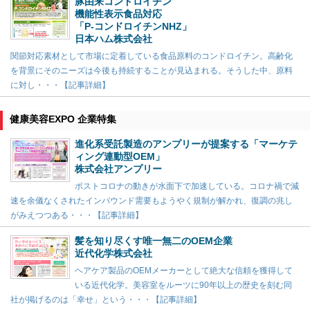
豚由来コンドロイチン
機能性表示食品対応
「P-コンドロイチンNHZ」
日本ハム株式会社
関節対応素材として市場に定着している食品原料のコンドロイチン。高齢化
を背景にそのニーズは今後も持続することが見込まれる。そうした中、原料
に対し・・・【記事詳細】
健康美容EXPO 企業特集
進化系受託製造のアンプリーが提案する「マーケテ
ィング連動型OEM」
株式会社アンプリー
ポストコロナの動きが水面下で加速している。コロナ禍で減
速を余儀なくされたインバウンド需要もようやく規制が解かれ、復調の兆し
がみえつつある・・・【記事詳細】
髪を知り尽くす唯一無二のOEM企業
近代化学株式会社
ヘアケア製品のOEMメーカーとして絶大な信頼を獲得して
いる近代化学。美容室をルーツに90年以上の歴史を刻む同
社が掲げるのは「幸せ」という・・・【記事詳細】