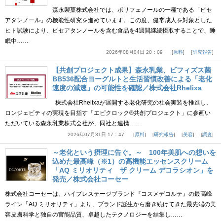
森永製菓株式会社では、ポリフェノールの一種である「ピセ
アタンノール」の機能性研究を進めています。この度、健常成人を対象とした
ヒト試験により、ピセアタンノールを含む食品を4週間継続摂取することで、睡
眠中……
2026年08月04日 20：09
原料
研究報告
【共創プロジェクト成果】森永乳業、ビフィズス菌
BB536配合ヨーグルトと生活習慣改善による「老化
速度の減速」の可能性を確認／株式会社Rhelixa
株式会社Rhelixaが展開する老化研究の社会実装を推進し、
ロンジェビティの実現を目指す「エピクロック®共創プロジェクト」に参画い
ただいている森永乳業株式会社が、同社と連携……
2026年07月31日 17：47
原料
研究報告
美容
調査
～老化という摂理に告ぐ。～ 100年美肌への想いを
込めた最高峰（※1）の高機能エッセンスクリーム
「AQ ミリオリティ ザ クリーム デコラシオン」を
発売／株式会社コーセー
株式会社コーセーは、ハイプレステージブランド『コスメデコルテ』の最高峰
ライン「AQ ミリオリティ」より、ブランド誕生から磨き続けてきた最先端の美
容皮膚科学と独自の官能品質、卓越したテクノロジーを結集し……