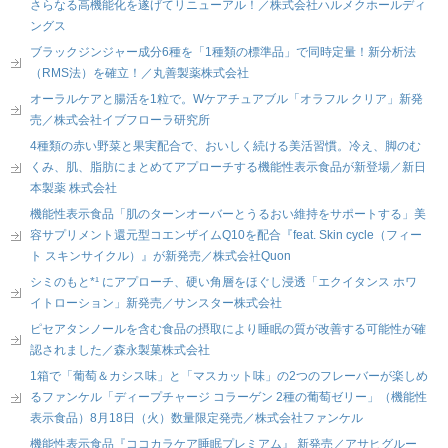
さらなる高機能化を遂げてリニューアル！／株式会社ハルメクホールディ
ングス
ブラックジンジャー成分6種を「1種類の標準品」で同時定量！新分析法
（RMS法）を確立！／丸善製薬株式会社
オーラルケアと腸活を1粒で。Wケアチュアブル「オラフル クリア」新発
売／株式会社イブフローラ研究所
4種類の赤い野菜と果実配合で、おいしく続ける美活習慣。冷え、脚のむ
くみ、肌、脂肪にまとめてアプローチする機能性表示食品が新登場／新日
本製薬 株式会社
機能性表示食品「肌のターンオーバーとうるおい維持をサポートする」美
容サプリメント還元型コエンザイムQ10を配合『feat. Skin cycle（フィー
ト スキンサイクル）』が新発売／株式会社Quon
シミのもと*¹ にアプローチ、硬い角層をほぐし浸透「エクイタンス ホワ
イトローション」新発売／サンスター株式会社
ピセアタンノールを含む食品の摂取により睡眠の質が改善する可能性が確
認されました／森永製菓株式会社
1箱で「葡萄＆カシス味」と「マスカット味」の2つのフレーバーが楽しめ
るファンケル「ディープチャージ コラーゲン 2種の葡萄ゼリー」（機能性
表示食品）8月18日（火）数量限定発売／株式会社ファンケル
機能性表示食品『ココカラケア睡眠プレミアム』 新発売／アサヒグルー