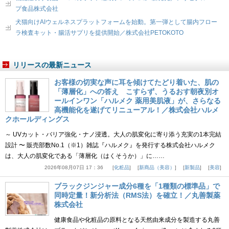
プ食品株式会社
犬猫向けAIウェルネスプラットフォームを始動。第一弾として腸内フロー
ラ検査キット・腸活サプリを提供開始／株式会社PETOKOTO
リリースの最新ニュース
お客様の切実な声に耳を傾けてたどり着いた、肌の
「薄層化」への答え こすらず、うるおす朝夜別オ
ールインワン「ハルメク 薬用美肌液」が、さらなる
高機能化を遂げてリニューアル！／株式会社ハルメ
クホールディングス
～ UVカット・バリア強化・ナノ浸透。大人の肌変化に寄り添う充実の1本完結
設計 〜 販売部数No.1（※1）雑誌『ハルメク』を発行する株式会社ハルメク
は、大人の肌変化である「薄層化（はくそうか）」に……
2026年08月07日 17：36
化粧品
新商品（美容）
新製品
美容
ブラックジンジャー成分6種を「1種類の標準品」で
同時定量！新分析法（RMS法）を確立！／丸善製薬
株式会社
健康食品や化粧品の原料となる天然由来成分を製造する丸善