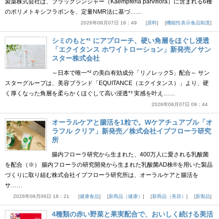
製薬株式会社は、ブラックジンジャー（Kaempferia parviflora）に含まれる6種
のポリメトキシフラボンを、定量NMR法に基づ……
2026年08月07日 16：49
原料
機能性表示食品制度
シミのもと*¹ にアプローチ、硬い角層をほぐし浸透
「エクイタンス ホワイトローション」新発売／サン
スター株式会社
～日本で唯一*² の美白有効成分「リノレックS」配合～ サン
スターグループは、美容ブランド「EQUITANCE（エクイタンス）」より、硬
く厚くなった角層を柔らかくほぐして高い浸透*³ 実感を叶え……
2026年08月07日 09：44
オーラルケアと腸活を1粒で。Wケアチュアブル「オ
ラフル クリア」新発売／株式会社イブフローラ研究
所
腸内フローラ研究から生まれた、400万人に愛される乳酸菌
を配合（※） 腸内フローラの研究開発から生まれた乳酸菌AD株®を用いた製品
づくりに取り組む株式会社イブフローラ研究所は、オーラルケアと腸活を
サ……
2026年08月06日 18：21
健康食品
新商品（健康）
新商品（美容）
新製品
4種類の赤い野菜と果実配合で、おいしく続ける美活