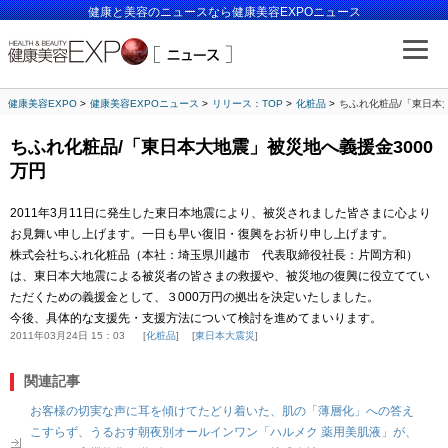
健康と美容のニュースなら健康美容EXPOニュース
健康美容EXPO
健康美容EXPOニュース
リリース：TOP
化粧品
ちふれ化粧品/「東日本
ちふれ化粧品/「東日本大地震」被災地へ義援金3000
万円
2011年3月11日に発生した東日本地震により、被災されました皆さまに心より
お見舞い申し上げます。一日も早い復旧・復興をお祈り申し上げます。
株式会社ちふれ化粧品（本社：埼玉県川越市 代表取締役社長：片岡方和）
は、東日本大地震による被災者の皆さまの救援や、被災地の復興に役立ててい
ただくための義援金として、３000万円の拠出を決定いたしました。
今後、具体的な支援先・支援方法について検討を進めてまいります。
2011年03月24日 15：03
化粧品
東日本大震災
関連記事
お客様の切実な声に耳を傾けてたどり着いた、肌の「薄層化」への答え
こすらず、うるおす朝夜別オールインワン「ハルメク 薬用美肌液」が、