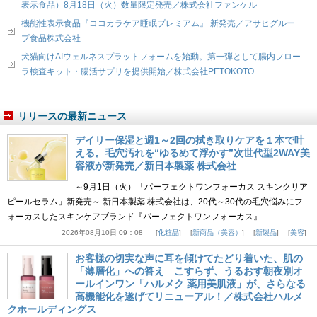
表示食品）8月18日（火）数量限定発売／株式会社ファンケル
機能性表示食品『ココカラケア睡眠プレミアム』 新発売／アサヒグルー
プ食品株式会社
犬猫向けAIウェルネスプラットフォームを始動。第一弾として腸内フロー
ラ検査キット・腸活サプリを提供開始／株式会社PETOKOTO
リリースの最新ニュース
デイリー保湿と週1～2回の拭き取りケアを１本で叶
える。毛穴汚れを“ゆるめて浮かす”次世代型2WAY美
容液が新発売／新日本製薬 株式会社
～9月1日（火）「パーフェクトワンフォーカス スキンクリア
ピールセラム」新発売～ 新日本製薬 株式会社は、20代～30代の毛穴悩みにフ
ォーカスしたスキンケアブランド『パーフェクトワンフォーカス』……
2026年08月10日 09：08
化粧品
新商品（美容）
新製品
美容
お客様の切実な声に耳を傾けてたどり着いた、肌の
「薄層化」への答え こすらず、うるおす朝夜別オ
ールインワン「ハルメク 薬用美肌液」が、さらなる
高機能化を遂げてリニューアル！／株式会社ハルメ
クホールディングス