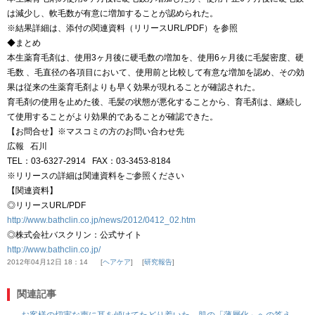
は減少し、軟毛数が有意に増加することが認められた。
※結果詳細は、添付の関連資料（リリースURL/PDF）を参照
◆まとめ
本生薬育毛剤は、使用3ヶ月後に硬毛数の増加を、使用6ヶ月後に毛髪密度、硬
毛数 、毛直径の各項目において、使用前と比較して有意な増加を認め、その効
果は従来の生薬育毛剤よりも早く効果が現れることが確認された。
育毛剤の使用を止めた後、毛髪の状態が悪化することから、育毛剤は、継続し
て使用することがより効果的であることが確認できた。
【お問合せ】※マスコミの方のお問い合わせ先
広報 石川
TEL：03-6327-2914 FAX：03-3453-8184
※リリースの詳細は関連資料をご参照ください
【関連資料】
◎リリースURL/PDF
http://www.bathclin.co.jp/news/2012/0412_02.htm
◎株式会社バスクリン：公式サイト
http://www.bathclin.co.jp/
2012年04月12日 18：14
ヘアケア
研究報告
関連記事