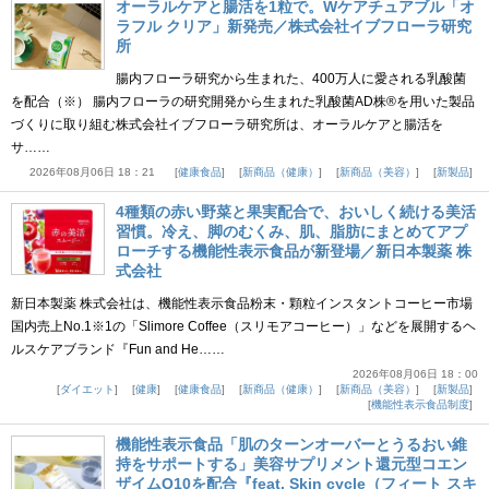
オーラルケアと腸活を1粒で。Wケアチュアブル「オ
ラフル クリア」新発売／株式会社イブフローラ研究
所
腸内フローラ研究から生まれた、400万人に愛される乳酸菌
を配合（※） 腸内フローラの研究開発から生まれた乳酸菌AD株®を用いた製品
づくりに取り組む株式会社イブフローラ研究所は、オーラルケアと腸活を
サ……
2026年08月06日 18：21
健康食品
新商品（健康）
新商品（美容）
新製品
4種類の赤い野菜と果実配合で、おいしく続ける美活
習慣。冷え、脚のむくみ、肌、脂肪にまとめてアプ
ローチする機能性表示食品が新登場／新日本製薬 株
式会社
新日本製薬 株式会社は、機能性表示食品粉末・顆粒インスタントコーヒー市場
国内売上No.1※1の「Slimore Coffee（スリモアコーヒー）」などを展開するヘ
ルスケアブランド『Fun and He……
2026年08月06日 18：00
ダイエット
健康
健康食品
新商品（健康）
新商品（美容）
新製品
機能性表示食品制度
機能性表示食品「肌のターンオーバーとうるおい維
持をサポートする」美容サプリメント還元型コエン
ザイムQ10を配合『feat. Skin cycle（フィート スキ