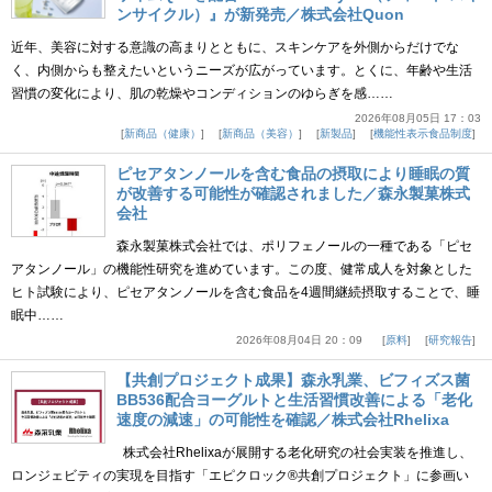
ンサイクル）』が新発売／株式会社Quon
近年、美容に対する意識の高まりとともに、スキンケアを外側からだけでな
く、内側からも整えたいというニーズが広がっています。とくに、年齢や生活
習慣の変化により、肌の乾燥やコンディションのゆらぎを感……
2026年08月05日 17：03
新商品（健康）
新商品（美容）
新製品
機能性表示食品制度
ピセアタンノールを含む食品の摂取により睡眠の質
が改善する可能性が確認されました／森永製菓株式
会社
森永製菓株式会社では、ポリフェノールの一種である「ピセ
アタンノール」の機能性研究を進めています。この度、健常成人を対象とした
ヒト試験により、ピセアタンノールを含む食品を4週間継続摂取することで、睡
眠中……
2026年08月04日 20：09
原料
研究報告
【共創プロジェクト成果】森永乳業、ビフィズス菌
BB536配合ヨーグルトと生活習慣改善による「老化
速度の減速」の可能性を確認／株式会社Rhelixa
株式会社Rhelixaが展開する老化研究の社会実装を推進し、
ロンジェビティの実現を目指す「エピクロック®共創プロジェクト」に参画い