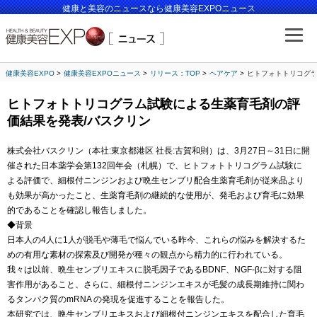
健康と美容のニュースなら健康美容EXPOニュース
健康美容EXPO
健康美容EXPOニュース
リリース：TOP
ヘアケア
ヒトフォトトリコグラ
ヒトフォトトリコグラム試験による生薬育毛剤の評
価結果を発表/バスクリン
株式会社バスクリン（本社:東京都港区 社長:古賀和則）は、3月27日～31日に開
催された日本薬学会第132回年会（札幌）で、ヒトフォトトリコグラム試験に
よる評価で、細根付ニンジンおよび晩生センブリ配合生薬育毛剤が従来品より
も効果が高かったこと、生薬育毛剤の継続的な使用が、発毛および育毛に効果
的であることを確認し報告しました。
◆背景
日本人の4人に1人が脱毛や薄毛で悩んでいる昨今、これらの悩みを解決するた
めの有用な素材の探索及び開発が種々の観点から精力的に行われている。
我々は以前、晩生センブリエキスに脱毛因子であるBDNF、NGF-βに対する阻
害作用があること、さらに、細根付ニンジンエキスが毛髪の成長期維持に関わ
るタンパク質のmRNA の発現を促進することを報告した。
本研究では、晩生センブリエキスおよび細根付ニンジンエキスを配合した育毛