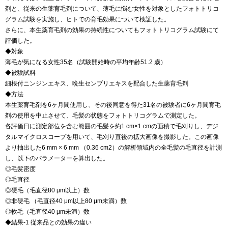
剤と、従来の生薬育毛剤について、薄毛に悩む女性を対象としたフォトトリコ
グラム試験を実施し、ヒトでの育毛効果について検証した。
さらに、本生薬育毛剤の効果の持続性についてもフォトトリコグラム試験にて
評価した。
◆対象
薄毛が気になる女性35名（試験開始時の平均年齢51.2 歳）
◆被験試料
細根付ニンジンエキス、晩生センブリエキスを配合した生薬育毛剤
◆方法
本生薬育毛剤を6ヶ月間使用し、その後同意を得た31名の被験者に6ヶ月間育毛
剤の使用を中止させて、毛髪の状態をフォトトリコグラムで測定した。
各評価日に測定部位を含む範囲の毛髪を約1 cm×1 cmの面積で毛刈りし、デジ
タルマイクロスコープを用いて、毛刈り直後の拡大画像を撮影した。この画像
より抽出した6 mm × 6 mm （0.36 cm2）の解析領域内の全毛髪の毛直径を計測
し、以下のパラメーターを算出した。
◎毛髪密度
◎毛直径
◎硬毛（毛直径80 μm以上）数
◎非硬毛 （毛直径40 μm以上80 μm未満）数
◎軟毛（毛直径40 μm未満）数
◆結果-1 従来品との効果の違い