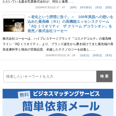
ただいている森永乳業株式会社が、同社と連携……
2026年07月31日 17：47
原料
研究報告
美容
調査
～老化という摂理に告ぐ。～ 100年美肌への想いを
込めた最高峰（※1）の高機能エッセンスクリーム
「AQ ミリオリティ ザ クリーム デコラシオン」を
発売／株式会社コーセー
株式会社コーセーは、ハイプレステージブランド『コスメデコルテ』の最高峰
ライン「AQ ミリオリティ」より、ブランド誕生から磨き続けてきた最先端の美
容皮膚科学と独自の官能品質、卓越したテクノロジーを結集し……
2026年07月31日 10：26
化粧品
新製品
美容