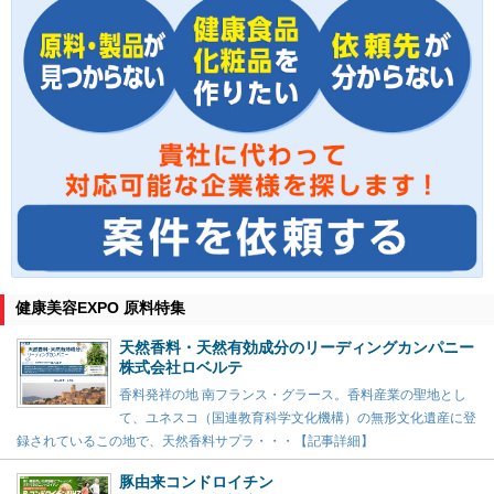
健康美容EXPO 原料特集
天然香料・天然有効成分のリーディングカンパニー
株式会社ロベルテ
香料発祥の地 南フランス・グラース。香料産業の聖地とし
て、ユネスコ（国連教育科学文化機構）の無形文化遺産に登
録されているこの地で、天然香料サプラ・・・【記事詳細】
豚由来コンドロイチン