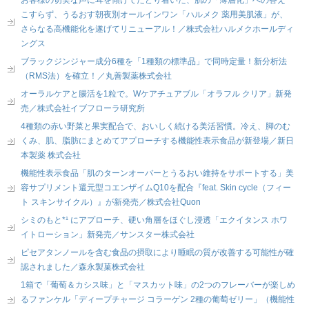
お客様の切実な声に耳を傾けてたどり着いた、肌の「薄層化」への答え
こすらず、うるおす朝夜別オールインワン「ハルメク 薬用美肌液」が、
さらなる高機能化を遂げてリニューアル！／株式会社ハルメクホールディ
ングス
ブラックジンジャー成分6種を「1種類の標準品」で同時定量！新分析法
（RMS法）を確立！／丸善製薬株式会社
オーラルケアと腸活を1粒で。Wケアチュアブル「オラフル クリア」新発
売／株式会社イブフローラ研究所
4種類の赤い野菜と果実配合で、おいしく続ける美活習慣。冷え、脚のむ
くみ、肌、脂肪にまとめてアプローチする機能性表示食品が新登場／新日
本製薬 株式会社
機能性表示食品「肌のターンオーバーとうるおい維持をサポートする」美
容サプリメント還元型コエンザイムQ10を配合『feat. Skin cycle（フィー
ト スキンサイクル）』が新発売／株式会社Quon
シミのもと*¹ にアプローチ、硬い角層をほぐし浸透「エクイタンス ホワ
イトローション」新発売／サンスター株式会社
ピセアタンノールを含む食品の摂取により睡眠の質が改善する可能性が確
認されました／森永製菓株式会社
1箱で「葡萄＆カシス味」と「マスカット味」の2つのフレーバーが楽しめ
るファンケル「ディープチャージ コラーゲン 2種の葡萄ゼリー」（機能性