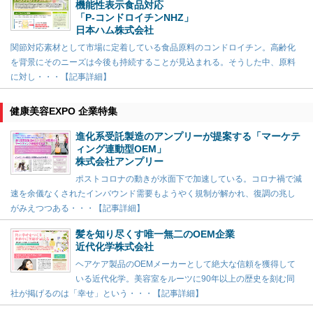
機能性表示食品対応
「P-コンドロイチンNHZ」
日本ハム株式会社
関節対応素材として市場に定着している食品原料のコンドロイチン。高齢化
を背景にそのニーズは今後も持続することが見込まれる。そうした中、原料
に対し・・・【記事詳細】
健康美容EXPO 企業特集
進化系受託製造のアンプリーが提案する「マーケテ
ィング連動型OEM」
株式会社アンプリー
ポストコロナの動きが水面下で加速している。コロナ禍で減
速を余儀なくされたインバウンド需要もようやく規制が解かれ、復調の兆し
がみえつつある・・・【記事詳細】
髪を知り尽くす唯一無二のOEM企業
近代化学株式会社
ヘアケア製品のOEMメーカーとして絶大な信頼を獲得して
いる近代化学。美容室をルーツに90年以上の歴史を刻む同
社が掲げるのは「幸せ」という・・・【記事詳細】