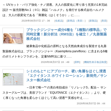
～ UVカット・バリア強化・ナノ浸透。大人の肌変化に寄り添う充実の1本完結
設計 〜 販売部数No.1（※1）雑誌『ハルメク』を発行する株式会社ハルメク
は、大人の肌変化である「薄層化（はくそうか）」に……
2026年08月07日 17：36
化粧品
新商品（美容）
新製品
美容
ブラックジンジャー成分6種を「1種類の標準品」で
同時定量！新分析法（RMS法）を確立！／丸善製薬
株式会社
健康食品や化粧品の原料となる天然由来成分を製造する丸善
製薬株式会社は、ブラックジンジャー（Kaempferia parviflora）に含まれる6種
のポリメトキシフラボンを、定量NMR法に基づ……
2026年08月07日 16：49
原料
機能性表示食品制度
シミのもと*¹ にアプローチ、硬い角層をほぐし浸透
「エクイタンス ホワイトローション」新発売／サン
スター株式会社
～日本で唯一*² の美白有効成分「リノレックS」配合～ サン
スターグループは、美容ブランド「EQUITANCE（エクイタンス）」より、硬
く厚くなった角層を柔らかくほぐして高い浸透*³ 実感を叶え……
2026年08月07日 09：44