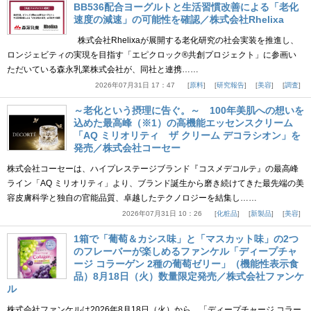
BB536配合ヨーグルトと生活習慣改善による「老化
速度の減速」の可能性を確認／株式会社Rhelixa
株式会社Rhelixaが展開する老化研究の社会実装を推進し、
ロンジェビティの実現を目指す「エピクロック®共創プロジェクト」に参画い
ただいている森永乳業株式会社が、同社と連携……
2026年07月31日 17：47
原料
研究報告
美容
調査
～老化という摂理に告ぐ。～ 100年美肌への想いを
込めた最高峰（※1）の高機能エッセンスクリーム
「AQ ミリオリティ ザ クリーム デコラシオン」を
発売／株式会社コーセー
株式会社コーセーは、ハイプレステージブランド『コスメデコルテ』の最高峰
ライン「AQ ミリオリティ」より、ブランド誕生から磨き続けてきた最先端の美
容皮膚科学と独自の官能品質、卓越したテクノロジーを結集し……
2026年07月31日 10：26
化粧品
新製品
美容
1箱で「葡萄＆カシス味」と「マスカット味」の2つ
のフレーバーが楽しめるファンケル「ディープチャ
ージ コラーゲン 2種の葡萄ゼリー」（機能性表示食
品）8月18日（火）数量限定発売／株式会社ファンケ
ル
株式会社ファンケルは2026年8月18日（火）から、「ディープチャージ コラー