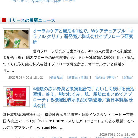
コラシオン」を発売／株式会社コーセー
リリースの最新ニュース
オーラルケアと腸活を1粒で。Wケアチュアブル「オ
ラフル クリア」新発売／株式会社イブフローラ研究
所
腸内フローラ研究から生まれた、400万人に愛される乳酸菌
を配合（※） 腸内フローラの研究開発から生まれた乳酸菌AD株®を用いた製品
づくりに取り組む株式会社イブフローラ研究所は、オーラルケアと腸活を
サ……
2026年08月06日 18：21
健康食品
新商品（健康）
新商品（美容）
新製品
4種類の赤い野菜と果実配合で、おいしく続ける美活
習慣。冷え、脚のむくみ、肌、脂肪にまとめてアプ
ローチする機能性表示食品が新登場／新日本製薬 株
式会社
新日本製薬 株式会社は、機能性表示食品粉末・顆粒インスタントコーヒー市場
国内売上No.1※1の「Slimore Coffee（スリモアコーヒー）」などを展開するヘ
ルスケアブランド『Fun and He……
2026年08月06日 18：00