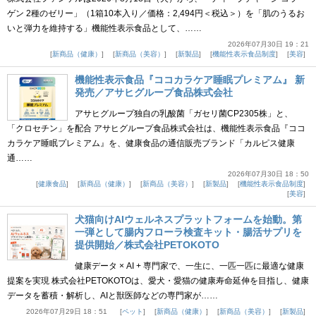
ゲン 2種のゼリー」（1箱10本入り／価格：2,494円＜税込＞）を「肌のうるお
いと弾力を維持する」機能性表示食品として、……
2026年07月30日 19：21
新商品（健康）
新商品（美容）
新製品
機能性表示食品制度
美容
機能性表示食品『ココカラケア睡眠プレミアム』 新
発売／アサヒグループ食品株式会社
アサヒグループ独自の乳酸菌「ガセリ菌CP2305株」と、
「クロセチン」を配合 アサヒグループ食品株式会社は、機能性表示食品『ココ
カラケア睡眠プレミアム』を、健康食品の通信販売ブランド「カルピス健康
通……
2026年07月30日 18：50
健康食品
新商品（健康）
新商品（美容）
新製品
機能性表示食品制度
美容
犬猫向けAIウェルネスプラットフォームを始動。第
一弾として腸内フローラ検査キット・腸活サプリを
提供開始／株式会社PETOKOTO
健康データ × AI + 専門家で、一生に、一匹一匹に最適な健康
提案を実現 株式会社PETOKOTOは、愛犬・愛猫の健康寿命延伸を目指し、健康
データを蓄積・解析し、AIと獣医師などの専門家が……
2026年07月29日 18：51
ペット
新商品（健康）
新商品（美容）
新製品