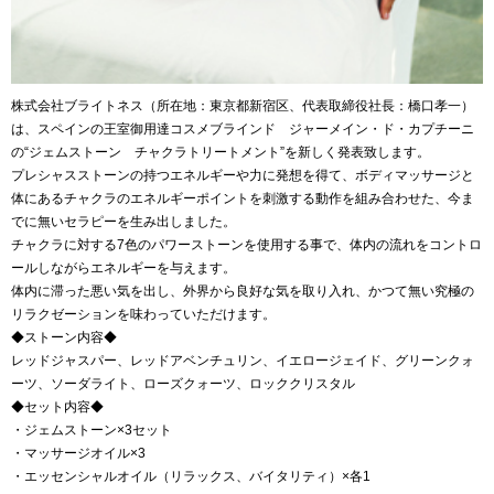
株式会社ブライトネス（所在地：東京都新宿区、代表取締役社長：橋口孝一）
は、スペインの王室御用達コスメブラインド ジャーメイン・ド・カプチーニ
の“ジェムストーン チャクラトリートメント”を新しく発表致します。
プレシャスストーンの持つエネルギーや力に発想を得て、ボディマッサージと
体にあるチャクラのエネルギーポイントを刺激する動作を組み合わせた、今ま
でに無いセラピーを生み出しました。
チャクラに対する7色のパワーストーンを使用する事で、体内の流れをコントロ
ールしながらエネルギーを与えます。
体内に滞った悪い気を出し、外界から良好な気を取り入れ、かつて無い究極の
リラクゼーションを味わっていただけます。
◆ストーン内容◆
レッドジャスパー、レッドアベンチュリン、イエロージェイド、グリーンクォ
ーツ、ソーダライト、ローズクォーツ、ロッククリスタル
◆セット内容◆
・ジェムストーン×3セット
・マッサージオイル×3
・エッセンシャルオイル（リラックス、バイタリティ）×各1