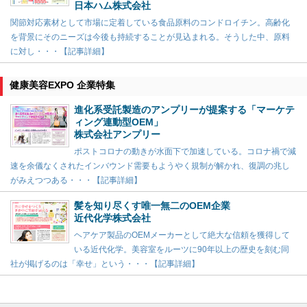
日本ハム株式会社
関節対応素材として市場に定着している食品原料のコンドロイチン。高齢化
を背景にそのニーズは今後も持続することが見込まれる。そうした中、原料
に対し・・・【記事詳細】
健康美容EXPO 企業特集
進化系受託製造のアンプリーが提案する「マーケテ
ィング連動型OEM」
株式会社アンプリー
ポストコロナの動きが水面下で加速している。コロナ禍で減
速を余儀なくされたインバウンド需要もようやく規制が解かれ、復調の兆し
がみえつつある・・・【記事詳細】
髪を知り尽くす唯一無二のOEM企業
近代化学株式会社
ヘアケア製品のOEMメーカーとして絶大な信頼を獲得して
いる近代化学。美容室をルーツに90年以上の歴史を刻む同
社が掲げるのは「幸せ」という・・・【記事詳細】