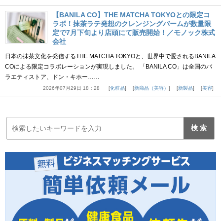
【BANILA CO】THE MATCHA TOKYOとの限定コ
ラボ！抹茶ラテ発想のクレンジングバームが数量限
定で7月下旬より店頭にて販売開始！／モノック株式
会社
日本の抹茶文化を発信するTHE MATCHA TOKYOと、世界中で愛されるBANILA
COによる限定コラボレーションが実現しました。 「BANILA CO」は全国のバ
ラエティストア、ドン・キホー……
2026年07月29日 18：28
化粧品
新商品（美容）
新製品
美容