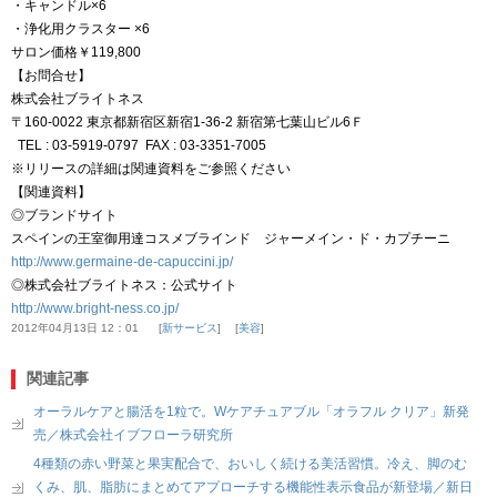
・キャンドル×6
・浄化用クラスター ×6
サロン価格￥119,800
【お問合せ】
株式会社ブライトネス
〒160-0022 東京都新宿区新宿1-36-2 新宿第七葉山ビル6Ｆ
TEL : 03-5919-0797 FAX : 03-3351-7005
※リリースの詳細は関連資料をご参照ください
【関連資料】
◎ブランドサイト
スペインの王室御用達コスメブラインド ジャーメイン・ド・カプチーニ
http://www.germaine-de-capuccini.jp/
◎株式会社ブライトネス：公式サイト
http://www.bright-ness.co.jp/
2012年04月13日 12：01
新サービス
美容
関連記事
オーラルケアと腸活を1粒で。Wケアチュアブル「オラフル クリア」新発
売／株式会社イブフローラ研究所
4種類の赤い野菜と果実配合で、おいしく続ける美活習慣。冷え、脚のむ
くみ、肌、脂肪にまとめてアプローチする機能性表示食品が新登場／新日