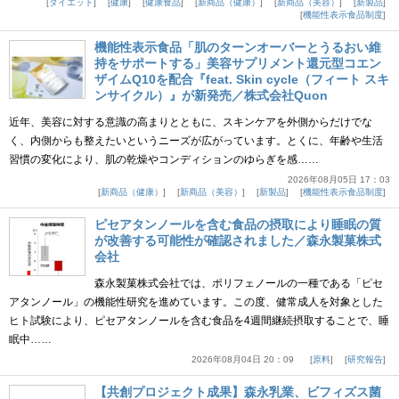
ダイエット
健康
健康食品
新商品（健康）
新商品（美容）
新製品
機能性表示食品制度
機能性表示食品「肌のターンオーバーとうるおい維
持をサポートする」美容サプリメント還元型コエン
ザイムQ10を配合『feat. Skin cycle（フィート スキ
ンサイクル）』が新発売／株式会社Quon
近年、美容に対する意識の高まりとともに、スキンケアを外側からだけでな
く、内側からも整えたいというニーズが広がっています。とくに、年齢や生活
習慣の変化により、肌の乾燥やコンディションのゆらぎを感……
2026年08月05日 17：03
新商品（健康）
新商品（美容）
新製品
機能性表示食品制度
ピセアタンノールを含む食品の摂取により睡眠の質
が改善する可能性が確認されました／森永製菓株式
会社
森永製菓株式会社では、ポリフェノールの一種である「ピセ
アタンノール」の機能性研究を進めています。この度、健常成人を対象とした
ヒト試験により、ピセアタンノールを含む食品を4週間継続摂取することで、睡
眠中……
2026年08月04日 20：09
原料
研究報告
【共創プロジェクト成果】森永乳業、ビフィズス菌