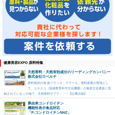
健康美容EXPO 原料特集
天然香料・天然有効成分のリーディングカンパニー
株式会社ロベルテ
香料発祥の地 南フランス・グラース。香料産業の聖地とし
て、ユネスコ（国連教育科学文化機構）の無形文化遺産に登
録されているこの地で、天然香料サプラ・・・【記事詳細】
豚由来コンドロイチン
機能性表示食品対応
「P-コンドロイチンNHZ」