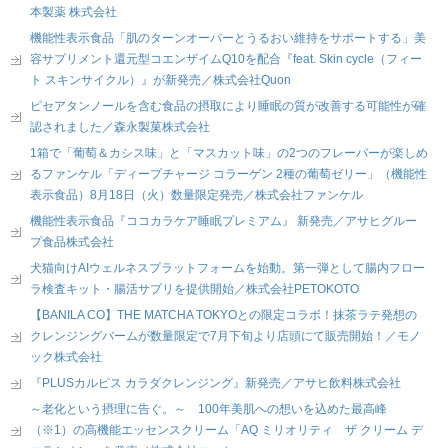
本製薬 株式会社
機能性表示食品「肌のターンオーバーとうるおい維持をサポートする」美
容サプリメント還元型コエンザイムQ10を配合『feat. Skin cycle（フィー
ト スキンサイクル）』が新発売／株式会社Quon
ピセアタンノールを含む食品の摂取により睡眠の質が改善する可能性が確
認されました／森永製菓株式会社
1箱で「葡萄＆カシス味」と「マスカット味」の2つのフレーバーが楽しめ
るファンケル「ディープチャージ コラーゲン 2種の葡萄ゼリー」（機能性
表示食品）8月18日（火）数量限定発売／株式会社ファンケル
機能性表示食品『ココカラケア睡眠プレミアム』 新発売／アサヒグルー
プ食品株式会社
犬猫向けAIウェルネスプラットフォームを始動。第一弾として腸内フロー
ラ検査キット・腸活サプリを提供開始／株式会社PETOKOTO
【BANILA CO】THE MATCHA TOKYOとの限定コラボ！抹茶ラテ発想の
クレンジングバームが数量限定で7月下旬より店頭にて販売開始！／モノ
ック株式会社
『PLUSカルピス カラダクレンジング』新発売／アサヒ飲料株式会社
～老化という摂理に告ぐ。～ 100年美肌への想いを込めた最高峰
（※1）の高機能エッセンスクリーム「AQ ミリオリティ ザ クリーム デ