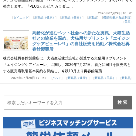
ス」から機能性表示食品『PLUSカルピス カラダクレンジング』を9月22日から
発売します。 『PLUSカルピス カラダ……
2026年07月29日 18：01
ダイエット
新商品（健康）
新商品（美容）
新製品
機能性表示食品制度
美容
高齢化が進むペット社会への新たな挑戦。犬猫生活
社との協業を深め、犬猫用サプリメント「エイジン
グケアピューレ*1」の自社販売を始動／株式会社再
春館製薬所
株式会社再春館製薬所は、犬猫生活株式会社が製造する犬猫用サプリメント
「エイジングケアピューレ」に関し、2026年7月27日、新たに同社を販売店と
する販売店取引基本契約を締結し、今秋10月より再春館製薬……
2026年07月28日 17：51
ペット
新商品（健康）
新商品（美容）
新製品