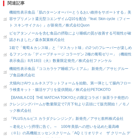
関連記事
機能性表示食品「肌のターンオーバーとうるおい維持をサポートする」美
容サプリメント還元型コエンザイムQ10を配合『feat. Skin cycle（フィー
ト スキンサイクル）』が新発売／株式会社Quon
ピセアタンノールを含む食品の摂取により睡眠の質が改善する可能性が確
認されました／森永製菓株式会社
1箱で「葡萄＆カシス味」と「マスカット味」の2つのフレーバーが楽しめ
るファンケル「ディープチャージ コラーゲン 2種の葡萄ゼリー」（機能性
表示食品）8月18日（火）数量限定発売／株式会社ファンケル
機能性表示食品『ココカラケア睡眠プレミアム』 新発売／アサヒグルー
プ食品株式会社
犬猫向けAIウェルネスプラットフォームを始動。第一弾として腸内フロー
ラ検査キット・腸活サプリを提供開始／株式会社PETOKOTO
【BANILA CO】THE MATCHA TOKYOとの限定コラボ！抹茶ラテ発想の
クレンジングバームが数量限定で7月下旬より店頭にて販売開始！／モノ
ック株式会社
『PLUSカルピス カラダクレンジング』新発売／アサヒ飲料株式会社
～老化という摂理に告ぐ。～ 100年美肌への想いを込めた最高峰
（※1）の高機能エッセンスクリーム「AQ ミリオリティ ザ クリーム デ