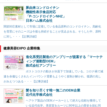
豚由来コンドロイチン
機能性表示食品対応
「P-コンドロイチンNHZ」
日本ハム株式会社
関節対応素材として市場に定着している食品原料のコンドロイチン。高齢化
を背景にそのニーズは今後も持続することが見込まれる。そうした中、原料
に対し・・・【記事詳細】
健康美容EXPO 企業特集
進化系受託製造のアンプリーが提案する「マーケテ
ィング連動型OEM」
株式会社アンプリー
ポストコロナの動きが水面下で加速している。コロナ禍で減
速を余儀なくされたインバウンド需要もようやく規制が解かれ、復調の兆し
がみえつつある・・・【記事詳細】
髪を知り尽くす唯一無二のOEM企業
近代化学株式会社
ヘアケア製品のOEMメーカーとして絶大な信頼を獲得して
いる近代化学。美容室をルーツに90年以上の歴史を刻む同