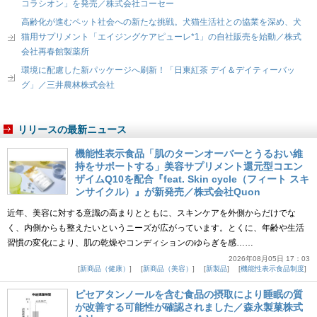
コラシオン」を発売／株式会社コーセー
高齢化が進むペット社会への新たな挑戦。犬猫生活社との協業を深め、犬
猫用サプリメント「エイジングケアピューレ*1」の自社販売を始動／株式
会社再春館製薬所
環境に配慮した新パッケージへ刷新！「日東紅茶 デイ＆デイティーバッ
グ」／三井農林株式会社
リリースの最新ニュース
機能性表示食品「肌のターンオーバーとうるおい維
持をサポートする」美容サプリメント還元型コエン
ザイムQ10を配合『feat. Skin cycle（フィート スキ
ンサイクル）』が新発売／株式会社Quon
近年、美容に対する意識の高まりとともに、スキンケアを外側からだけでな
く、内側からも整えたいというニーズが広がっています。とくに、年齢や生活
習慣の変化により、肌の乾燥やコンディションのゆらぎを感……
2026年08月05日 17：03
新商品（健康）
新商品（美容）
新製品
機能性表示食品制度
ピセアタンノールを含む食品の摂取により睡眠の質
が改善する可能性が確認されました／森永製菓株式