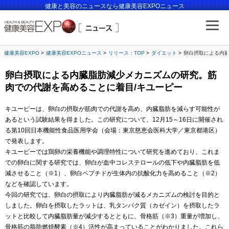
健康と美容のニュースなら健康美容EXPOニュース
健康美容EXPO
健康美容EXPOニュース
リリース：TOP
ダイエット
卵白摂取による内臓
卵白摂取による内臓脂肪減少メカニズムの研究。筋
肉での代謝を高めることに着目/キユーピー
キユーピーは、卵白の摂取が筋肉での代謝を高め、内臓脂肪を減らす可能性が
あるという試験結果を得ました。この研究について、12月15～16日に開催され
る第10回日本機能性食品医用学会（会場：東京慈恵会医科大学／東京都港区）
で発表します。
キユーピーでは鶏卵の栄養機能や調理特性について研究を進めており、これま
での卵白に関する研究では、卵白が血中コレステロールの低下や内臓脂肪を低
減させること（※1）、卵白ペプチドが生体内の抗酸化力を高めること（※2）
などを確認しています。
今回の研究では、卵白の摂取により内臓脂肪が減るメカニズムの検討を目的と
しました。卵白を摂取したラットは、乳タンパク質（カゼイン）を摂取したラ
ットと比較して内臓脂肪量が減少するとともに、骨格筋（※3）重量が増加し、
骨格筋の脂肪燃焼酵素（※4）活性が高まっていることがわかりました。これら