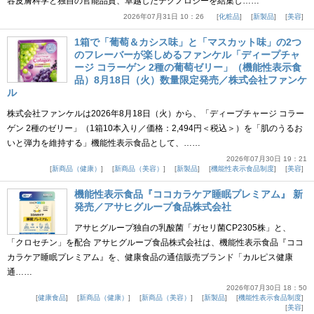
容皮膚科学と独自の官能品質、卓越したテクノロジーを結集し……
2026年07月31日 10：26
化粧品
新製品
美容
1箱で「葡萄＆カシス味」と「マスカット味」の2つ
のフレーバーが楽しめるファンケル「ディープチャ
ージ コラーゲン 2種の葡萄ゼリー」（機能性表示食
品）8月18日（火）数量限定発売／株式会社ファンケ
ル
株式会社ファンケルは2026年8月18日（火）から、「ディープチャージ コラー
ゲン 2種のゼリー」（1箱10本入り／価格：2,494円＜税込＞）を「肌のうるお
いと弾力を維持する」機能性表示食品として、……
2026年07月30日 19：21
新商品（健康）
新商品（美容）
新製品
機能性表示食品制度
美容
機能性表示食品『ココカラケア睡眠プレミアム』 新
発売／アサヒグループ食品株式会社
アサヒグループ独自の乳酸菌「ガセリ菌CP2305株」と、
「クロセチン」を配合 アサヒグループ食品株式会社は、機能性表示食品『ココ
カラケア睡眠プレミアム』を、健康食品の通信販売ブランド「カルピス健康
通……
2026年07月30日 18：50
健康食品
新商品（健康）
新商品（美容）
新製品
機能性表示食品制度
美容