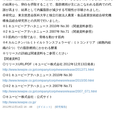
の結果から、卵白を摂取することで、脂肪燃焼が主におこなわれる筋肉での代
謝が高まり、結果として内臓脂肪が減少する可能性が示唆されました。
本研究は、東京慈恵会医科大学と独立行政法人農業・食品産業技術総合研究機
構食品総合研究所との共同で行いました。
※1 キユーピーアヲハタニュース 2010年 No.30 （関連資料参照）
※2 キユーピーアヲハタニュース 2007年 No.71 （関連資料参照）
※3 筋肉の一分類であり、骨格を動かす筋肉
※4 カルニチンパルミトイルトランスフェラーゼ：ミトコンドリア（細胞内組
織の1つ）での脂肪燃焼にかかわる酵素
※リリースの詳細は関連資料をご参照ください
【関連資料】
◎リリースURL/PDF（キユーピー株式会社 2012年12月13日発表）
http://www.kewpie.co.jp/company/corp/newsrelease/2012/71.html
◎※1 キユーピーアヲハタニュース 2010年 No.30
http://www.kewpie.co.jp/company/corp/newsrelease/2010/30.html
◎※2 キユーピーアヲハタニュース 2007年 No.71
http://www.kewpie.co.jp/company/corp/newsrelease/2007_071.html
◎キユーピー株式会社：公式サイト
http://www.kewpie.co.jp/
2012年12月14日 16：48
ダイエット
研究報告