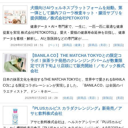
犬猫向けAIウェルネスプラットフォームを始動。第
一弾として腸内フローラ検査キット・腸活サプリを
提供開始／株式会社PETOKOTO
健康データ × AI + 専門家で、一生に、一匹一匹に最適な健康
提案を実現 株式会社PETOKOTOは、愛犬・愛猫の健康寿命延伸を目指し、健康
データを蓄積・解析し、AIと獣医師などの専門家が……
2026年07月29日 18：51
ペット
新商品（健康）
新商品（美容）
新製品
【BANILA CO】THE MATCHA TOKYOとの限定コ
ラボ！抹茶ラテ発想のクレンジングバームが数量限
定で7月下旬より店頭にて販売開始！／モノック株式
会社
日本の抹茶文化を発信するTHE MATCHA TOKYOと、世界中で愛されるBANILA
COによる限定コラボレーションが実現しました。 「BANILA CO」は全国のバ
ラエティストア、ドン・キホー……
2026年07月29日 18：28
化粧品
新商品（美容）
新製品
美容
『PLUSカルピス カラダクレンジング』新発売／ア
サヒ飲料株式会社
アサヒ飲料株式会社は、ヘルスケアシリーズ「PLUSカルピ