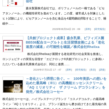
会社
森永製菓株式会社では、ポリフェノールの一種である「ピセ
アタンノール」の機能性研究を進めています。この度、健常成人を対象とした
ヒト試験により、ピセアタンノールを含む食品を4週間継続摂取することで、睡
眠中……
2026年08月04日 20：09
原料
研究報告
【共創プロジェクト成果】森永乳業、ビフィズス菌
BB536配合ヨーグルトと生活習慣改善による「老化
速度の減速」の可能性を確認／株式会社Rhelixa
株式会社Rhelixaが展開する老化研究の社会実装を推進し、
ロンジェビティの実現を目指す「エピクロック®共創プロジェクト」に参画い
ただいている森永乳業株式会社が、同社と連携……
2026年07月31日 17：47
原料
研究報告
美容
調査
～老化という摂理に告ぐ。～ 100年美肌への想いを
込めた最高峰（※1）の高機能エッセンスクリーム
「AQ ミリオリティ ザ クリーム デコラシオン」を
発売／株式会社コーセー
株式会社コーセーは、ハイプレステージブランド『コスメデコルテ』の最高峰
ライン「AQ ミリオリティ」より、ブランド誕生から磨き続けてきた最先端の美