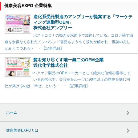
健康美容EXPO 企業特集
進化系受託製造のアンプリーが提案する「マーケテ
ィング連動型OEM」
株式会社アンプリー
ポストコロナの動きが水面下で加速している。コロナ禍で減
速を余儀なくされたインバウンド需要もようやく規制が解かれ、復調の兆し
がみえつつある・・・【記事詳細】
髪を知り尽くす唯一無二のOEM企業
近代化学株式会社
ヘアケア製品のOEMメーカーとして絶大な信頼を獲得して
いる近代化学。美容室をルーツに90年以上の歴史を刻む同
社が掲げるのは「幸せ」という・・・【記事詳細】
ホーム
健康美容EXPOとは