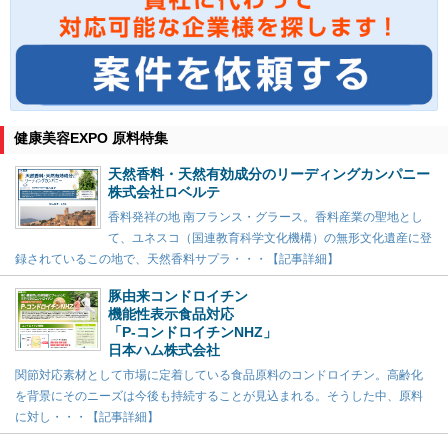
健康美容EXPO 原料特集
天然香料・天然有効成分のリーディングカンパニー
株式会社ロベルテ
香料発祥の地 南フランス・グラース。香料産業の聖地とし
て、ユネスコ（国連教育科学文化機構）の無形文化遺産に登
録されているこの地で、天然香料サプラ・・・【記事詳細】
豚由来コンドロイチン
機能性表示食品対応
「P-コンドロイチンNHZ」
日本ハム株式会社
関節対応素材として市場に定着している食品原料のコンドロイチン。高齢化
を背景にそのニーズは今後も持続することが見込まれる。そうした中、原料
に対し・・・【記事詳細】