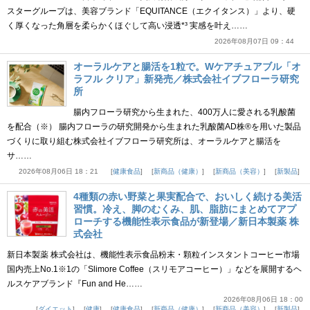
スターグループは、美容ブランド「EQUITANCE（エクイタンス）」より、硬
く厚くなった角層を柔らかくほぐして高い浸透*³ 実感を叶え……
2026年08月07日 09：44
オーラルケアと腸活を1粒で。Wケアチュアブル「オ
ラフル クリア」新発売／株式会社イブフローラ研究
所
腸内フローラ研究から生まれた、400万人に愛される乳酸菌
を配合（※） 腸内フローラの研究開発から生まれた乳酸菌AD株®を用いた製品
づくりに取り組む株式会社イブフローラ研究所は、オーラルケアと腸活を
サ……
2026年08月06日 18：21
健康食品
新商品（健康）
新商品（美容）
新製品
4種類の赤い野菜と果実配合で、おいしく続ける美活
習慣。冷え、脚のむくみ、肌、脂肪にまとめてアプ
ローチする機能性表示食品が新登場／新日本製薬 株
式会社
新日本製薬 株式会社は、機能性表示食品粉末・顆粒インスタントコーヒー市場
国内売上No.1※1の「Slimore Coffee（スリモアコーヒー）」などを展開するヘ
ルスケアブランド『Fun and He……
2026年08月06日 18：00
ダイエット
健康
健康食品
新商品（健康）
新商品（美容）
新製品