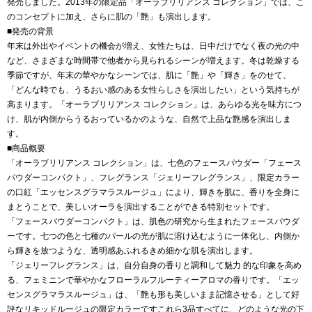
発売しました。2013年の限定品「オーラブリリアンス コレクション」では、こ
のコンセプトに加え、さらに肌の「艶」も演出します。
■発売の背景
年末は外出やイベントの機会が増え、女性たちは、日中だけでなく夜の光の中
など、さまざまな時間帯で他者から見られるシーンが増えます。冬は乾燥する
季節ですが、年末の華やかなシーンでは、肌に「艶」や「輝き」をのせて、
「どんな時でも、うるおい感のある女性らしさを演出したい」という気持ちが
高まります。「オーラブリリアンス コレクション」は、あらゆる光を味方につ
け、肌が内側からうるおっているかのような、自然で上品な艶感を演出しま
す。
■商品概要
「オーラブリリアンス コレクション」は、七色のフェースパウダー「フェース
パウダーコンパクト」、フレグランス「ジェリーフレグランス」、限定カラー
の口紅「エッセンスグラマラスルージュ」により、輝きを肌に、香りを全身に
まとうことで、美しいオーラを演出することができる特別セットです。
「フェースパウダーコンパクト」は、肌色の研究から生まれたフェースパウダ
ーです。七つの色と七種のパールの光が肌に溶け込むように一体化し、内側か
ら輝きを放つような、透明感あふれるきめ細かな肌を演出します。
「ジェリーフレグランス」は、自分自身の香りと調和して魅力 的な印象を高め
る、フェミニンで華やかなフローラルフルーティーアロマの香りです。「エッ
センスグラマラスルージュ」は、「艶も形も美しいまま記憶させる」として好
評なリキッドルージュの限定カラーですこれら3品すべてに、どのような光の下