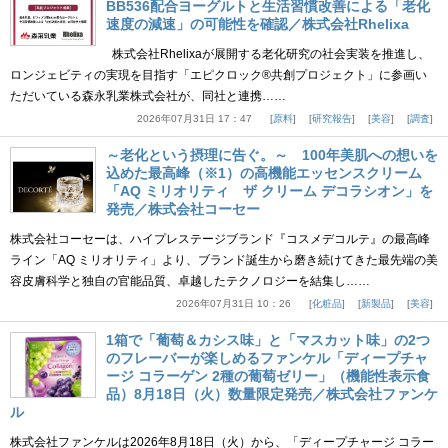
BB536配合ヨーグルトと生活習慣改善による「老化
速度の減速」の可能性を確認／株式会社Rhelixa
株式会社Rhelixaが展開する老化研究の社会実装を推進し、
ロンジェビティの実現を目指す「エピクロック®共創プロジェクト」に参画い
ただいている森永乳業株式会社が、同社と連携……
2026年07月31日 17：47
原料
研究報告
美容
調査
～老化という摂理に告ぐ。～ 100年美肌への想いを
込めた最高峰（※1）の高機能エッセンスクリーム
「AQ ミリオリティ ザ クリーム デコラシオン」を
発売／株式会社コーセー
株式会社コーセーは、ハイプレステージブランド『コスメデコルテ』の最高峰
ライン「AQ ミリオリティ」より、ブランド誕生から磨き続けてきた最先端の美
容皮膚科学と独自の官能品質、卓越したテクノロジーを結集し……
2026年07月31日 10：26
化粧品
新製品
美容
1箱で「葡萄＆カシス味」と「マスカット味」の2つ
のフレーバーが楽しめるファンケル「ディープチャ
ージ コラーゲン 2種の葡萄ゼリー」（機能性表示食
品）8月18日（火）数量限定発売／株式会社ファンケ
ル
株式会社ファンケルは2026年8月18日（火）から、「ディープチャージ コラー