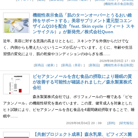
機能性表示食品制度
機能性表示食品「肌のターンオーバーとうるおい維
持をサポートする」美容サプリメント還元型コエン
ザイムQ10を配合『feat. Skin cycle（フィート スキ
ンサイクル）』が新発売／株式会社Quon
近年、美容に対する意識の高まりとともに、スキンケアを外側からだけでな
く、内側からも整えたいというニーズが広がっています。とくに、年齢や生活
習慣の変化により、肌の乾燥やコンディションのゆらぎを感……
2026年08月05日 17：03
新商品（健康）
新商品（美容）
新製品
機能性表示食品制度
ピセアタンノールを含む食品の摂取により睡眠の質
が改善する可能性が確認されました／森永製菓株式
会社
森永製菓株式会社では、ポリフェノールの一種である「ピセ
アタンノール」の機能性研究を進めています。この度、健常成人を対象とした
ヒト試験により、ピセアタンノールを含む食品を4週間継続摂取することで、睡
眠中……
2026年08月04日 20：09
原料
研究報告
【共創プロジェクト成果】森永乳業、ビフィズス菌