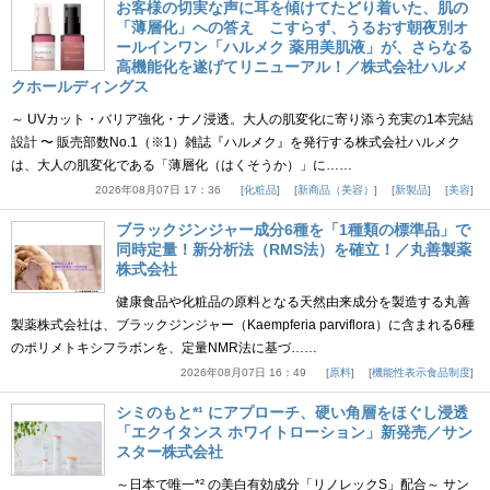
お客様の切実な声に耳を傾けてたどり着いた、肌の
「薄層化」への答え こすらず、うるおす朝夜別オ
ールインワン「ハルメク 薬用美肌液」が、さらなる
高機能化を遂げてリニューアル！／株式会社ハルメ
クホールディングス
～ UVカット・バリア強化・ナノ浸透。大人の肌変化に寄り添う充実の1本完結
設計 〜 販売部数No.1（※1）雑誌『ハルメク』を発行する株式会社ハルメク
は、大人の肌変化である「薄層化（はくそうか）」に……
2026年08月07日 17：36
化粧品
新商品（美容）
新製品
美容
ブラックジンジャー成分6種を「1種類の標準品」で
同時定量！新分析法（RMS法）を確立！／丸善製薬
株式会社
健康食品や化粧品の原料となる天然由来成分を製造する丸善
製薬株式会社は、ブラックジンジャー（Kaempferia parviflora）に含まれる6種
のポリメトキシフラボンを、定量NMR法に基づ……
2026年08月07日 16：49
原料
機能性表示食品制度
シミのもと*¹ にアプローチ、硬い角層をほぐし浸透
「エクイタンス ホワイトローション」新発売／サン
スター株式会社
～日本で唯一*² の美白有効成分「リノレックS」配合～ サン