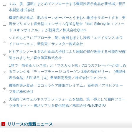
くみ、肌、脂肪にまとめてアプローチする機能性表示食品が新登場／新日
本製薬 株式会社
機能性表示食品「肌のターンオーバーとうるおい維持をサポートする」美
容サプリメント還元型コエンザイムQ10を配合『feat. Skin cycle（フィー
ト スキンサイクル）』が新発売／株式会社Quon
シミのもと*¹ にアプローチ、硬い角層をほぐし浸透「エクイタンス ホワ
イトローション」新発売／サンスター株式会社
ピセアタンノールを含む食品の摂取により睡眠の質が改善する可能性が確
認されました／森永製菓株式会社
1箱で「葡萄＆カシス味」と「マスカット味」の2つのフレーバーが楽しめ
るファンケル「ディープチャージ コラーゲン 2種の葡萄ゼリー」（機能性
表示食品）8月18日（火）数量限定発売／株式会社ファンケル
機能性表示食品『ココカラケア睡眠プレミアム』 新発売／アサヒグルー
プ食品株式会社
犬猫向けAIウェルネスプラットフォームを始動。第一弾として腸内フロー
ラ検査キット・腸活サプリを提供開始／株式会社PETOKOTO
リリースの最新ニュース