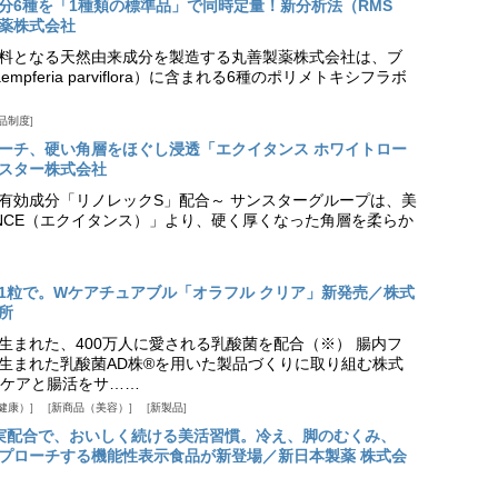
分6種を「1種類の標準品」で同時定量！新分析法（RMS
薬株式会社
料となる天然由来成分を製造する丸善製薬株式会社は、ブ
pferia parviflora）に含まれる6種のポリメトキシフラボ
品制度
プローチ、硬い角層をほぐし浸透「エクイタンス ホワイトロー
スター株式会社
美白有効成分「リノレックS」配合～ サンスターグループは、美
ANCE（エクイタンス）」より、硬く厚くなった角層を柔らか
1粒で。Wケアチュアブル「オラフル クリア」新発売／株式
所
生まれた、400万人に愛される乳酸菌を配合（※） 腸内フ
生まれた乳酸菌AD株®を用いた製品づくりに取り組む株式
ケアと腸活をサ……
健康）
新商品（美容）
新製品
実配合で、おいしく続ける美活習慣。冷え、脚のむくみ、
プローチする機能性表示食品が新登場／新日本製薬 株式会