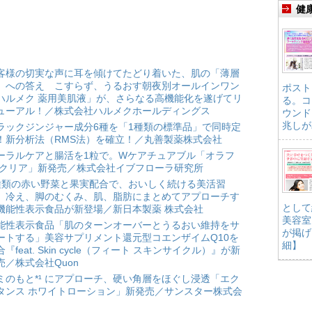
健
客様の切実な声に耳を傾けてたどり着いた、肌の「薄層
」への答え こすらず、うるおす朝夜別オールインワン
ポスト
ハルメク 薬用美肌液」が、さらなる高機能化を遂げてリ
る。コ
ューアル！／株式会社ハルメクホールディングス
ウンド
兆しが
ラックジンジャー成分6種を「1種類の標準品」で同時定
！新分析法（RMS法）を確立！／丸善製薬株式会社
ーラルケアと腸活を1粒で。Wケアチュアブル「オラフ
 クリア」新発売／株式会社イブフローラ研究所
種類の赤い野菜と果実配合で、おいしく続ける美活習
。冷え、脚のむくみ、肌、脂肪にまとめてアプローチす
として
機能性表示食品が新登場／新日本製薬 株式会社
美容室
能性表示食品「肌のターンオーバーとうるおい維持をサ
が掲げ
ートする」美容サプリメント還元型コエンザイムQ10を
細】
合『feat. Skin cycle（フィート スキンサイクル）』が新
売／株式会社Quon
ミのもと*¹ にアプローチ、硬い角層をほぐし浸透「エク
タンス ホワイトローション」新発売／サンスター株式会