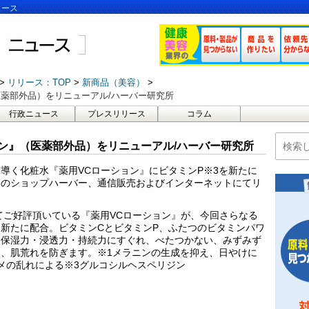
ュース
リリース：TOP
新商品（美容）
医薬部外品）をリニューアル/ハーバー研究所
行政ニュース
プレスリリース
コラム
ン』（医薬部外品）をリニューアル/ハーバー研究所
導く化粧水『薬用VCローション』にビタミンP※3を新たに
全国のショップハーバー、通信販売およびインターネットにてリ
してご好評頂いている『薬用VCローション』が、今回さらなる
新たに配合。ビタミンCとビタミンP、ふたつのビタミンパワ
。保湿力・浸透力・持続力にすぐれ、べたつかない、みずみず
、肌荒れを防ぎます。※1メラニンの生成を抑え、日やけに
メの乱れによる※3グルコシルヘスペリジン