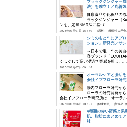
ブラックジンジャー成
法）を確立！／丸善製
健康食品や化粧品の原
ラックジンジャー（Kaem
ンを、定量NMR法に基づ……
2026年08月07日 16：49
原料
機能性表示食
シミのもと*¹ にア
ション」新発売／サン
～日本で唯一*² の
容ブランド「EQUIT
くほぐして高い浸透*³ 実感を叶え……
2026年08月07日 09：44
オーラルケアと腸活を
会社イブフローラ研究
腸内フローラ研究から
ローラの研究開発から
会社イブフローラ研究所は、オーラル
2026年08月06日 18：21
健康食品
新商品（
4種類の赤い野菜と果
肌、脂肪にまとめてア
社