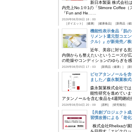
新日本製薬 株式会社
内売上No.1※1の「Slimore C
『Fun and He……
2026年08月06日 18：00
ダイエット
健康
健康食品
新商品（健
機能性表示食品「肌の
リメント還元型コエンザイム
クル）』が新発売／株
近年、美容に対する意
内側からも整えたいというニーズが広
の乾燥やコンディションのゆらぎを感
2026年08月05日 17：03
新商品（健康）
新
ピセアタンノールを含
ました／森永製菓株式
森永製菓株式会社では
能性研究を進めていま
アタンノールを含む食品を4週間継続
2026年08月04日 20：09
原料
研究報告
【共創プロジェクト成
習慣改善による「老化速
株式会社Rhelix
を目指す「エピクロッ