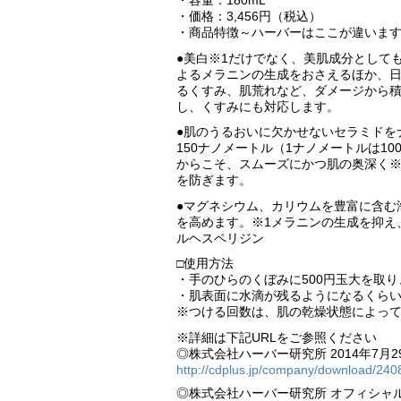
・容量：180mL
・価格：3,456円（税込）
・商品特徴～ハーバーはここが違いま
●美白※1だけでなく、美肌成分として
よるメラニンの生成をおさえるほか、
るくすみ、肌荒れなど、ダメージから積
し、くすみにも対応します。
●肌のうるおいに欠かせないセラミドを
150ナノメートル（1ナノメートルは1
からこそ、スムーズにかつ肌の奥深く※
を防ぎます。
●マグネシウム、カリウムを豊富に含む
を高めます。※1メラニンの生成を抑え
ルヘスペリジン
□使用方法
・手のひらのくぼみに500円玉大を取
・肌表面に水滴が残るようになるくらい
※つける回数は、肌の乾燥状態によっ
※詳細は下記URLをご参照ください
◎株式会社ハーバー研究所 2014年7月2
http://cdplus.jp/company/download/240
◎株式会社ハーバー研究所 オフィシャ