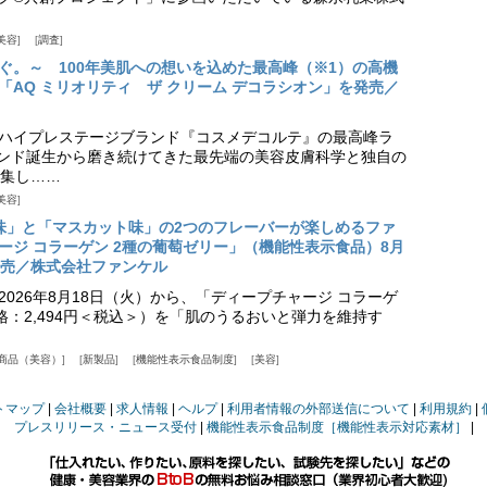
美容
調査
ぐ。～ 100年美肌への想いを込めた最高峰（※1）の高機
「AQ ミリオリティ ザ クリーム デコラシオン」を発売／
ハイプレステージブランド『コスメデコルテ』の最高峰ラ
ランド誕生から磨き続けてきた最先端の美容皮膚科学と独自の
集し……
美容
味」と「マスカット味」の2つのフレーバーが楽しめるファ
ージ コラーゲン 2種の葡萄ゼリー」（機能性表示食品）8月
発売／株式会社ファンケル
026年8月18日（火）から、「ディープチャージ コラーゲ
価格：2,494円＜税込＞）を「肌のうるおいと弾力を維持す
商品（美容）
新製品
機能性表示食品制度
美容
トマップ
会社概要
求人情報
ヘルプ
利用者情報の外部送信について
利用規約
プレスリリース・ニュース受付
機能性表示食品制度［機能性表示対応素材］