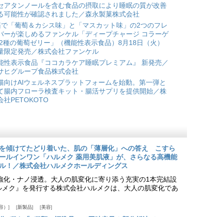
セアタンノールを含む食品の摂取により睡眠の質が改善
る可能性が確認されました／森永製菓株式会社
箱で「葡萄＆カシス味」と「マスカット味」の2つのフレ
バーが楽しめるファンケル「ディープチャージ コラーゲ
 2種の葡萄ゼリー」（機能性表示食品）8月18日（火）
量限定発売／株式会社ファンケル
能性表示食品『ココカラケア睡眠プレミアム』 新発売／
サヒグループ食品株式会社
猫向けAIウェルネスプラットフォームを始動。第一弾と
て腸内フローラ検査キット・腸活サプリを提供開始／株
会社PETOKOTO
を傾けてたどり着いた、肌の「薄層化」への答え こすら
ールインワン「ハルメク 薬用美肌液」が、さらなる高機能
ル！／株式会社ハルメクホールディングス
ア強化・ナノ浸透。大人の肌変化に寄り添う充実の1本完結設
『ハルメク』を発行する株式会社ハルメクは、大人の肌変化であ
容）
新製品
美容