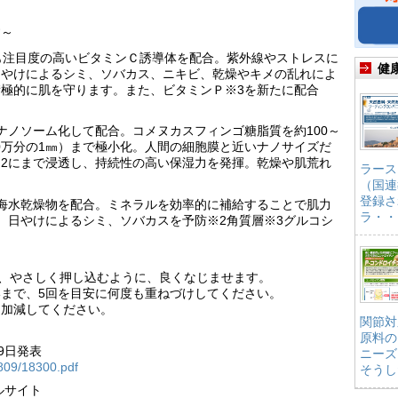
す～
も注目度の高いビタミンＣ誘導体を配合。紫外線やストレスに
健
日やけによるシミ、ソバカス、ニキビ、乾燥やキメの乱れによ
極的に肌を守ります。また、ビタミンＰ※3を新たに配合
ナノソーム化して配合。コメヌカスフィンゴ糖脂質を約100～
00万分の1㎜）まで極小化。人間の細胞膜と近いナノサイズだ
2にまで浸透し、持続性の高い保湿力を発揮。乾燥や肌荒れ
ラース
（国連
登録さ
海水乾燥物を配合。ミネラルを効率的に補給することで肌力
ラ・・
、日やけによるシミ、ソバカスを予防※2角質層※3グルコシ
り、やさしく押し込むように、良くなじませます。
まで、5回を目安に何度も重ねづけしてください。
て加減してください。
関節対
原料の
9日発表
ニーズ
809/18300.pdf
そうし
ルサイト