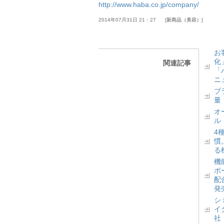
http://www.haba.co.jp/company/
2014年07月31日 21：27
新商品（美容）
お
化
関連記事
「
ニ
ブ
量
オ
ル
4
慣
る
機
ポ
配
発
シ
イ
社