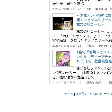
会社が、同社と連携……
2026年07月31日 17：47
原料
研究報告
～老化という摂理に告
能エッセンスクリーム
株式会社コーセー
株式会社コーセーは、
イン「AQ ミリオリティ」より、ブ
官能品質、卓越したテクノロジーを結
2026年07月31日 10：26
化粧品
新製品
1箱で「葡萄＆カシス
ンケル「ディープチャ
18日（火）数量限定
株式会社ファンケルは2
ン 2種のゼリー」（1箱10本入り／
る」機能性表示食品として、……
2026年07月30日 19：21
新商品（健康）
新
ホーム
健康美容EXPOとは
サイ