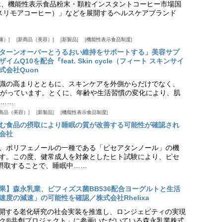
は、機能性表示食品粉末・顆粒インスタントコーヒー市場国
offee（スリモアコーヒー）」などを展開するヘルスケアブランド
康）
新商品（美容）
新製品
機能性表示食品制度
ターンオーバーとうるおい維持をサポートする」美容サプ
Q10を配合『feat. Skin cycle（フィート スキンサイ
式会社Quon
識の高まりとともに、スキンケアを外側からだけでなく、
がっています。とくに、年齢や生活習慣の変化により、肌
……
商品（美容）
新製品
機能性表示食品制度
む食品の摂取により睡眠の質が改善する可能性が確認され
会社
、ポリフェノールの一種である「ピセアタンノール」の機
す。この度、健常成人を対象としたヒト試験により、ピセ
摂取することで、睡眠中……
果】森永乳業、ビフィズス菌BB536配合ヨーグルトと生活
度の減速」の可能性を確認／株式会社Rhelixa
aが展開する老化研究の社会実装を推進し、ロンジェビティの実現
ク®共創プロジェクト」に参画いただいている森永乳業株式