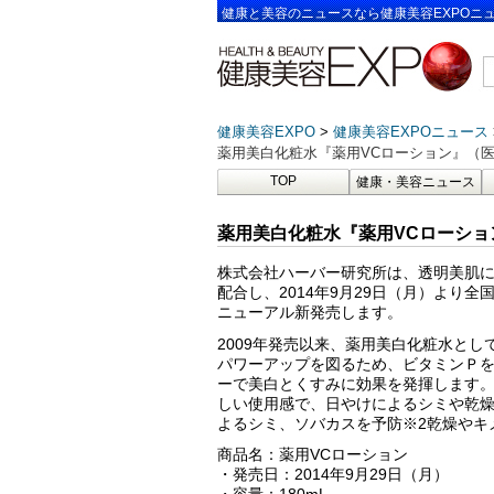
健康と美容のニュースなら健康美容EXPOニ
健康美容EXPO
健康美容EXPOニュース
薬用美白化粧水『薬用VCローション』（
TOP
健康・美容ニュース
薬用美白化粧水『薬用VCローショ
株式会社ハーバー研究所は、透明美肌に
配合し、2014年9月29日（月）より
ニューアル新発売します。
2009年発売以来、薬用美白化粧水と
パワーアップを図るため、ビタミンＰを
ーで美白とくすみに効果を発揮します
しい使用感で、日やけによるシミや乾燥
よるシミ、ソバカスを予防※2乾燥やキ
商品名：薬用VCローション
・発売日：2014年9月29日（月）