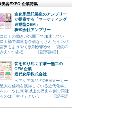
康美容EXPO 企業特集
進化系受託製造のアンプリー
が提案する「マーケティング
連動型OEM」
株式会社アンプリー
コロナの動きが水面下で加速してい
ロナ禍で減速を余儀なくされたインバ
需要もようやく規制が解かれ、復調の
みえつつある・・・【記事詳細】
髪を知り尽くす唯一無二の
OEM企業
近代化学株式会社
ヘアケア製品のOEMメーカー
絶大な信頼を獲得している近代化学。
をルーツに90年以上の歴史を刻む同社
るのは「幸せ」という・・・【記事詳