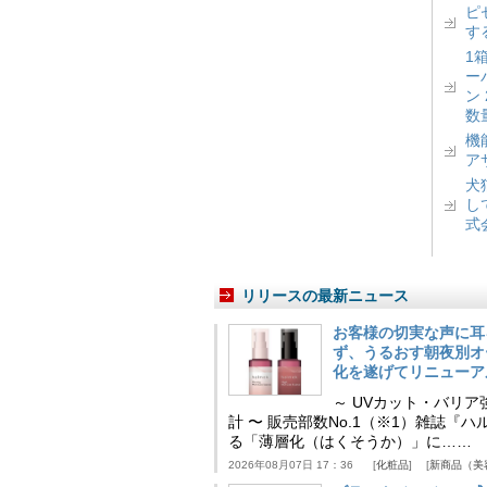
ピ
す
1
ー
ン
数
機
ア
犬
し
式
リリースの最新ニュース
お客様の切実な声に耳
ず、うるおす朝夜別オ
化を遂げてリニューア
～ UVカット・バリ
計 〜 販売部数No.1（※1）雑誌
る「薄層化（はくそうか）」に……
2026年08月07日 17：36
化粧品
新商品（美