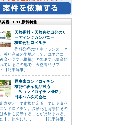
康美容EXPO 原料特集
天然香料・天然有効成分のリ
ーディングカンパニー
株式会社ロベルテ
香料発祥の地 南フランス・グ
。香料産業の聖地として、ユネスコ
教育科学文化機構）の無形文化遺産に
れているこの地で、天然香料サプ
・【記事詳細】
豚由来コンドロイチン
機能性表示食品対応
「P-コンドロイチンNHZ」
日本ハム株式会社
応素材として市場に定着している食品
コンドロイチン。高齢化を背景にその
は今後も持続することが見込まれる。
た中、原料に対し・・・【記事詳細】