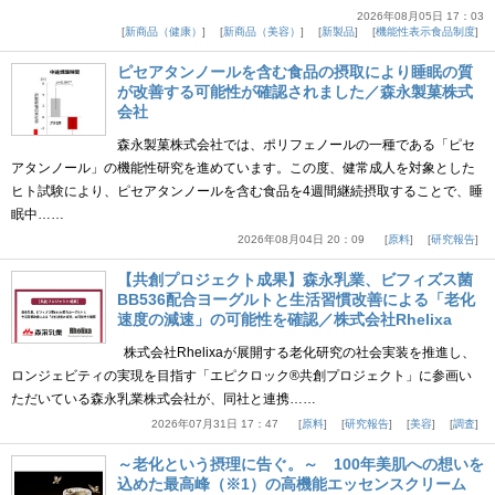
2026年08月05日 17：03
新商品（健康）
新商品（美容）
新製品
機能性表示食品制度
ピセアタンノールを含む食品の摂取により睡眠の質
が改善する可能性が確認されました／森永製菓株式
会社
森永製菓株式会社では、ポリフェノールの一種である「ピセ
アタンノール」の機能性研究を進めています。この度、健常成人を対象とした
ヒト試験により、ピセアタンノールを含む食品を4週間継続摂取することで、睡
眠中……
2026年08月04日 20：09
原料
研究報告
【共創プロジェクト成果】森永乳業、ビフィズス菌
BB536配合ヨーグルトと生活習慣改善による「老化
速度の減速」の可能性を確認／株式会社Rhelixa
株式会社Rhelixaが展開する老化研究の社会実装を推進し、
ロンジェビティの実現を目指す「エピクロック®共創プロジェクト」に参画い
ただいている森永乳業株式会社が、同社と連携……
2026年07月31日 17：47
原料
研究報告
美容
調査
～老化という摂理に告ぐ。～ 100年美肌への想いを
込めた最高峰（※1）の高機能エッセンスクリーム