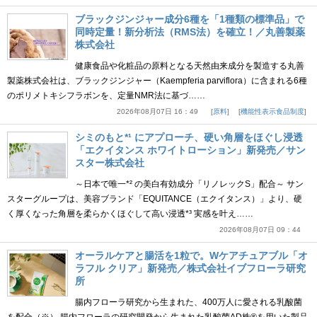
ブラックジンジャー成分6種を「1種類の標準品」で
同時定量！新分析法（RMS法）を確立！／丸善製薬
株式会社
健康食品や化粧品の原料となる天然由来成分を製造する丸善
製薬株式会社は、ブラックジンジャー（Kaempferia parviflora）に含まれる6種
のポリメトキシフラボンを、定量NMR法に基づ……
2026年08月07日 16：49
原料
機能性表示食品制度
シミのもと*¹ にアプローチ、硬い角層をほぐし浸透
「エクイタンス ホワイトローション」新発売／サン
スター株式会社
～日本で唯一*² の美白有効成分「リノレックS」配合～ サン
スターグループは、美容ブランド「EQUITANCE（エクイタンス）」より、硬
く厚くなった角層を柔らかくほぐして高い浸透*³ 実感を叶え……
2026年08月07日 09：44
オーラルケアと腸活を1粒で。Wケアチュアブル「オ
ラフル クリア」新発売／株式会社イブフローラ研究
所
腸内フローラ研究から生まれた、400万人に愛される乳酸菌
を配合（※） 腸内フローラの研究開発から生まれた乳酸菌AD株®を用いた製品