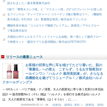
認されました／森永製菓株式会社
1箱で「葡萄＆カシス味」と「マスカット味」の2つのフレーバーが楽しめ
るファンケル「ディープチャージ コラーゲン 2種の葡萄ゼリー」（機能性
表示食品）8月18日（火）数量限定発売／株式会社ファンケル
機能性表示食品『ココカラケア睡眠プレミアム』 新発売／アサヒグルー
プ食品株式会社
犬猫向けAIウェルネスプラットフォームを始動。第一弾として腸内フロー
ラ検査キット・腸活サプリを提供開始／株式会社PETOKOTO
リリースの最新ニュース
お客様の切実な声に耳を傾けてたどり着いた、肌の
「薄層化」への答え こすらず、うるおす朝夜別オ
ールインワン「ハルメク 薬用美肌液」が、さらなる
高機能化を遂げてリニューアル！／株式会社ハルメ
クホールディングス
～ UVカット・バリア強化・ナノ浸透。大人の肌変化に寄り添う充実の1本完結
設計 〜 販売部数No.1（※1）雑誌『ハルメク』を発行する株式会社ハルメク
は、大人の肌変化である「薄層化（はくそうか）」に……
2026年08月07日 17：36
化粧品
新商品（美容）
新製品
美容