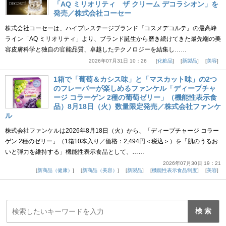
「AQ ミリオリティ ザ クリーム デコラシオン」を
発売／株式会社コーセー
株式会社コーセーは、ハイプレステージブランド『コスメデコルテ』の最高峰
ライン「AQ ミリオリティ」より、ブランド誕生から磨き続けてきた最先端の美
容皮膚科学と独自の官能品質、卓越したテクノロジーを結集し……
2026年07月31日 10：26
化粧品
新製品
美容
1箱で「葡萄＆カシス味」と「マスカット味」の2つ
のフレーバーが楽しめるファンケル「ディープチャ
ージ コラーゲン 2種の葡萄ゼリー」（機能性表示食
品）8月18日（火）数量限定発売／株式会社ファンケ
ル
株式会社ファンケルは2026年8月18日（火）から、「ディープチャージ コラー
ゲン 2種のゼリー」（1箱10本入り／価格：2,494円＜税込＞）を「肌のうるお
いと弾力を維持する」機能性表示食品として、……
2026年07月30日 19：21
新商品（健康）
新商品（美容）
新製品
機能性表示食品制度
美容