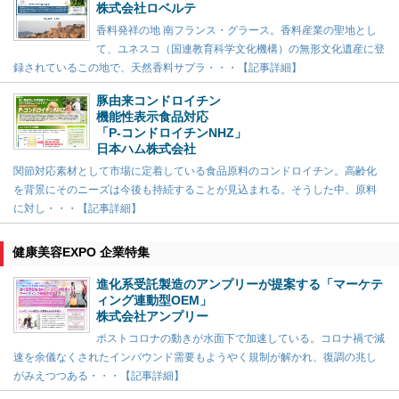
株式会社ロベルテ
香料発祥の地 南フランス・グラース。香料産業の聖地とし
て、ユネスコ（国連教育科学文化機構）の無形文化遺産に登
録されているこの地で、天然香料サプラ・・・【記事詳細】
豚由来コンドロイチン
機能性表示食品対応
「P-コンドロイチンNHZ」
日本ハム株式会社
関節対応素材として市場に定着している食品原料のコンドロイチン。高齢化
を背景にそのニーズは今後も持続することが見込まれる。そうした中、原料
に対し・・・【記事詳細】
健康美容EXPO 企業特集
進化系受託製造のアンプリーが提案する「マーケテ
ィング連動型OEM」
株式会社アンプリー
ポストコロナの動きが水面下で加速している。コロナ禍で減
速を余儀なくされたインバウンド需要もようやく規制が解かれ、復調の兆し
がみえつつある・・・【記事詳細】