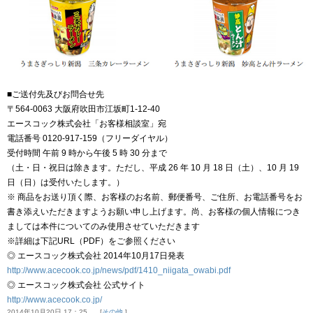
■ご送付先及びお問合せ先
〒564‐0063 大阪府吹田市江坂町1‐12‐40
エースコック株式会社「お客様相談室」宛
電話番号 0120‐917‐159（フリーダイヤル）
受付時間 午前 9 時から午後 5 時 30 分まで
（土・日・祝日は除きます。ただし、平成 26 年 10 月 18 日（土）、10 月 19
日（日）は受付いたします。）
※ 商品をお送り頂く際、お客様のお名前、郵便番号、ご住所、お電話番号をお
書き添えいただきますようお願い申し上げます。尚、お客様の個人情報につき
ましては本件についてのみ使用させていただきます
※詳細は下記URL（PDF）をご参照ください
◎ エースコック株式会社 2014年10月17日発表
http://www.acecook.co.jp/news/pdf/1410_niigata_owabi.pdf
◎ エースコック株式会社 公式サイト
http://www.acecook.co.jp/
2014年10月20日 17：25
その他.