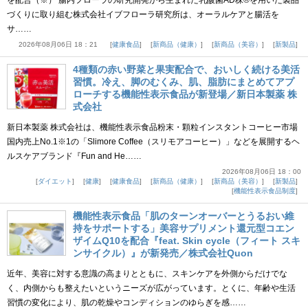
づくりに取り組む株式会社イブフローラ研究所は、オーラルケアと腸活を
サ……
2026年08月06日 18：21
健康食品
新商品（健康）
新商品（美容）
新製品
4種類の赤い野菜と果実配合で、おいしく続ける美活
習慣。冷え、脚のむくみ、肌、脂肪にまとめてアプ
ローチする機能性表示食品が新登場／新日本製薬 株
式会社
新日本製薬 株式会社は、機能性表示食品粉末・顆粒インスタントコーヒー市場
国内売上No.1※1の「Slimore Coffee（スリモアコーヒー）」などを展開するヘ
ルスケアブランド『Fun and He……
2026年08月06日 18：00
ダイエット
健康
健康食品
新商品（健康）
新商品（美容）
新製品
機能性表示食品制度
機能性表示食品「肌のターンオーバーとうるおい維
持をサポートする」美容サプリメント還元型コエン
ザイムQ10を配合『feat. Skin cycle（フィート スキ
ンサイクル）』が新発売／株式会社Quon
近年、美容に対する意識の高まりとともに、スキンケアを外側からだけでな
く、内側からも整えたいというニーズが広がっています。とくに、年齢や生活
習慣の変化により、肌の乾燥やコンディションのゆらぎを感……