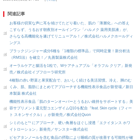
関連記事
お客様の切実な声に耳を傾けてたどり着いた、肌の「薄層化」への答え
こすらず、うるおす朝夜別オールインワン「ハルメク 薬用美肌液」が、
さらなる高機能化を遂げてリニューアル！／株式会社ハルメクホールディ
ングス
ブラックジンジャー成分6種を「1種類の標準品」で同時定量！新分析法
（RMS法）を確立！／丸善製薬株式会社
オーラルケアと腸活を1粒で。Wケアチュアブル「オラフル クリア」新発
売／株式会社イブフローラ研究所
4種類の赤い野菜と果実配合で、おいしく続ける美活習慣。冷え、脚のむ
くみ、肌、脂肪にまとめてアプローチする機能性表示食品が新登場／新日
本製薬 株式会社
機能性表示食品「肌のターンオーバーとうるおい維持をサポートする」美
容サプリメント還元型コエンザイムQ10を配合『feat. Skin cycle（フィー
ト スキンサイクル）』が新発売／株式会社Quon
シミのもと*¹ にアプローチ、硬い角層をほぐし浸透「エクイタンス ホワ
イトローション」新発売／サンスター株式会社
ピセアタンノールを含む食品の摂取により睡眠の質が改善する可能性が確