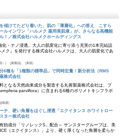
を傾けてたどり着いた、肌の「薄層化」への答え こすら
ールインワン「ハルメク 薬用美肌液」が、さらなる高機能
ル！／株式会社ハルメクホールディングス
ア強化・ナノ浸透。大人の肌変化に寄り添う充実の1本完結設
『ハルメク』を発行する株式会社ハルメクは、大人の肌変化であ
容）
新製品
美容
分6種を「1種類の標準品」で同時定量！新分析法（RMS
薬株式会社
料となる天然由来成分を製造する丸善製薬株式会社は、ブ
pferia parviflora）に含まれる6種のポリメトキシフラボ
品制度
プローチ、硬い角層をほぐし浸透「エクイタンス ホワイトロー
スター株式会社
美白有効成分「リノレックS」配合～ サンスターグループは、美
ANCE（エクイタンス）」より、硬く厚くなった角層を柔らか