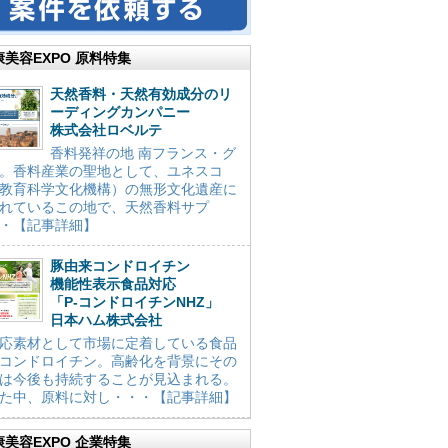
康美容EXPO 原料特集
天然香料・天然有効成分のリ
ーディングカンパニー
株式会社ロベルテ
香料発祥の地 南フランス・グ
。香料産業の聖地として、ユネスコ
教育科学文化機構）の無形文化遺産に
れているこの地で、天然香料サプ
・【記事詳細】
豚由来コンドロイチン
機能性表示食品対応
「P-コンドロイチンNHZ」
日本ハム株式会社
応素材として市場に定着している食品
コンドロイチン。高齢化を背景にその
は今後も持続することが見込まれる。
た中、原料に対し・・・【記事詳細】
康美容EXPO 企業特集