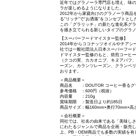
近年ではグラノーラ専門店も増え、味
ラが楽しめるようになりました。
2012年から家庭向けのグラノーラ商
る“リッチ”で“お洒落”をコンセプトと
この「グラリッチ」の新たな進化系グラ
を掻き立てられる新しいタイプのグラ
【スーパーフードマイスター監修】
2014年からココナッツオイルやチア
社では一般社団法人日本スーパーフー
ドマイスター監修のもと、焙煎コーヒー
（クコの実、カカオニブ、キヌアパフ、
ーズン、カランツレーズン、クランベ
おります。
＜商品概要＞
商品名 ：DOUTOR コーヒー香るグ
参考価格 ：600円（税抜）
内容量 ：210g
賞味期限 ：製造日より約185日
商品サイズ：幅160mm×奥行70mm×高さ
＜会社概要＞
同社では、社名の由来である「美味し
にわたるジャンルで商品を企画・販売し
上、PB・OEM商品でも多数の実績を有