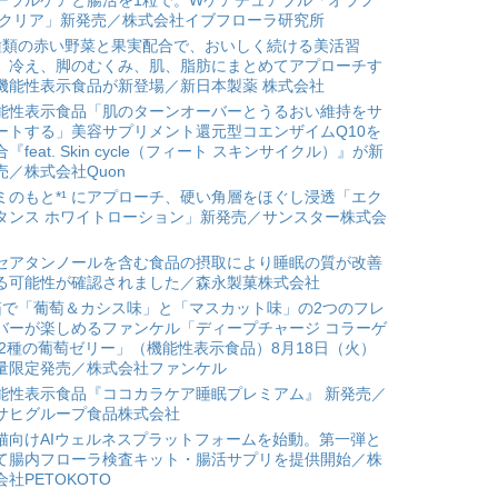
ーラルケアと腸活を1粒で。Wケアチュアブル「オラフ
 クリア」新発売／株式会社イブフローラ研究所
種類の赤い野菜と果実配合で、おいしく続ける美活習
。冷え、脚のむくみ、肌、脂肪にまとめてアプローチす
機能性表示食品が新登場／新日本製薬 株式会社
能性表示食品「肌のターンオーバーとうるおい維持をサ
ートする」美容サプリメント還元型コエンザイムQ10を
合『feat. Skin cycle（フィート スキンサイクル）』が新
売／株式会社Quon
ミのもと*¹ にアプローチ、硬い角層をほぐし浸透「エク
タンス ホワイトローション」新発売／サンスター株式会
セアタンノールを含む食品の摂取により睡眠の質が改善
る可能性が確認されました／森永製菓株式会社
箱で「葡萄＆カシス味」と「マスカット味」の2つのフレ
バーが楽しめるファンケル「ディープチャージ コラーゲ
 2種の葡萄ゼリー」（機能性表示食品）8月18日（火）
量限定発売／株式会社ファンケル
能性表示食品『ココカラケア睡眠プレミアム』 新発売／
サヒグループ食品株式会社
猫向けAIウェルネスプラットフォームを始動。第一弾と
て腸内フローラ検査キット・腸活サプリを提供開始／株
会社PETOKOTO