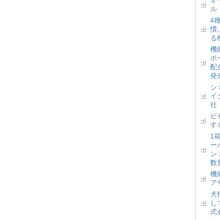
オ
ル
4
慣
る
機
ポ
配
発
シ
イ
社
ピ
す
1
ー
ン
数
機
ア
犬
し
式