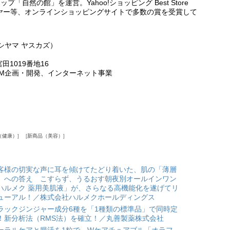
自然の館」を運営。Yahoo!ショッピング Best Store
・イヤー等、オンラインショッピングサイトで多数の賞を受賞して
シヤマ ヤスカズ）
1019番地16
EM企画・開発、インターネット事業
】
（健康）
新商品（美容）
客様の切実な声に耳を傾けてたどり着いた、肌の「薄層
」への答え こすらず、うるおす朝夜別オールインワン
ハルメク 薬用美肌液」が、さらなる高機能化を遂げてリ
ューアル！／株式会社ハルメクホールディングス
ラックジンジャー成分6種を「1種類の標準品」で同時定
！新分析法（RMS法）を確立！／丸善製薬株式会社