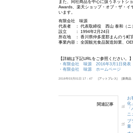
また、同社商品を中心に扱うネットショップ「
Awards、楽天ショップ・オブ・ザ
います。
有限会社 味源
代表者 ： 代表取締役 西山 泰和（ニ
設立 ： 1994年2月24日
所在地 ： 香川県仲多度郡まんのう町宮田
事業内容： 全国観光食品製造卸業、O
【詳細は下記URLをご参照ください。
・有限会社 味源 2016年3月1日発表
・有限会社 味源 ホームページ
2016年03月01日 17：47
アットプレス
新商品
お
化
関連記事
「
ニ
ブ
量