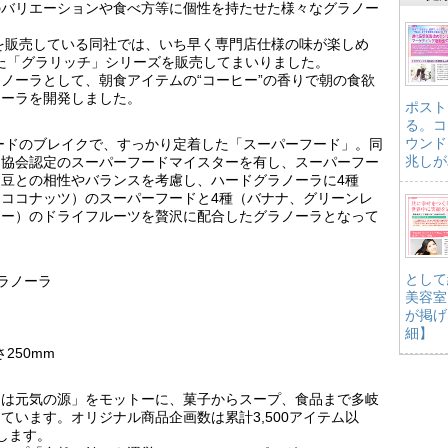
のバリエーションや食べ方等に個性を持たせた様々なグラノー
品を販売している同社では、いち早く専門店仕様の味が楽しめ
した「グラリッチ」シリーズを販売してまいりました。
ノーラとして、朝食アイテムの“コーヒー”の香りで朝の食欲
ノーラを開発しました。
ポスト
る。コ
ウンド
シードのブレイクで、すっかり定着した「スーパーフード」。同
兆しが
ド協会認定のスーパーフードマイスターを有し、スーパーフー
豆との相性やバランスを考慮し、ハードグラノーラに4種
ココナッツ）のスーパーフードと4種（バナナ、グリーンレ
リー）のドライフルーツを贅沢に配合したグラノーラとなって
として
ラノーラ
美容室
が掲げ
細】
250mm
さは元気の源」をモットーに、菓子からスープ、食品まで多岐
ています。オリジナル商品企画数は累計3,500アイテム以
します。