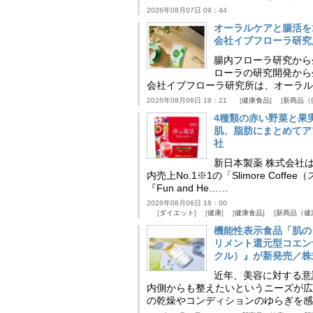
2026年08月07日 09：44
オーラルケアと腸活を
会社イブフローラ研究
腸内フローラ研究から
ローラの研究開発から
会社イブフローラ研究所は、オーラル
2026年08月06日 18：21
健康食品
新商品（
4種類の赤い野菜と果
肌、脂肪にまとめてア
社
新日本製薬 株式会社
内売上No.1※1の「Slimore C
『Fun and He……
2026年08月06日 18：00
ダイエット
健康
健康食品
新商品（健
機能性表示食品「肌の
リメント還元型コエンザイム
クル）』が新発売／株
近年、美容に対する意
内側からも整えたいというニーズが広
の乾燥やコンディションのゆらぎを感