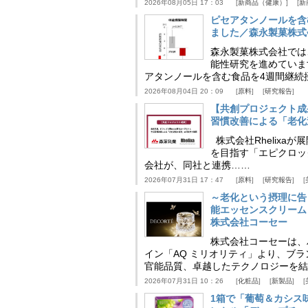
2026年08月05日 17：03
新商品（健康）
新
ピセアタンノールを含
ました／森永製菓株式
森永製菓株式会社では
能性研究を進めていま
アタンノールを含む食品を4週間継続
2026年08月04日 20：09
原料
研究報告
【共創プロジェクト成
習慣改善による「老化速
株式会社Rhelix
を目指す「エピクロッ
会社が、同社と連携……
2026年07月31日 17：47
原料
研究報告
～老化という摂理に告
能エッセンスクリーム
株式会社コーセー
株式会社コーセーは、
イン「AQ ミリオリティ」より、ブ
官能品質、卓越したテクノロジーを結
2026年07月31日 10：26
化粧品
新製品
1箱で「葡萄＆カシス