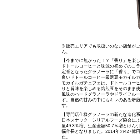
※販売エリアでも取扱いのない店舗が
ん。
【今までに無かった！？「香り」を楽
ドトールコーヒーと味源の初めてのコ
定番となったグラノーラに「香り」で
良いドトールコーヒー厳選豆モカイル
モカイルガチェフェは、ドトールコー
りと旨味を楽しめる焙煎豆をそのまま
風味のハードグラノーラやドライフル
す。自然の甘みの中にもキレのある焙
す。
【専門店仕様グラノーラの新たな進化
日本スナック・シリアルフーズ協会によ
量49.3％増、生産金額50.7％増とけん
幅伸長となりました。2014年の427億
た。