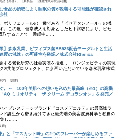
商品（美容）
新製品
機能性表示食品制度
む食品の摂取により睡眠の質が改善する可能性が確認され
会社
、ポリフェノールの一種である「ピセアタンノール」の機
す。この度、健常成人を対象としたヒト試験により、ピセ
摂取することで、睡眠中……
果】森永乳業、ビフィズス菌BB536配合ヨーグルトと生活
度の減速」の可能性を確認／株式会社Rhelixa
aが展開する老化研究の社会実装を推進し、ロンジェビティの実現
ク®共創プロジェクト」に参画いただいている森永乳業株式
美容
調査
ぐ。～ 100年美肌への想いを込めた最高峰（※1）の高機
「AQ ミリオリティ ザ クリーム デコラシオン」を発売／
ハイプレステージブランド『コスメデコルテ』の最高峰ラ
ランド誕生から磨き続けてきた最先端の美容皮膚科学と独自の
集し……
美容
味」と「マスカット味」の2つのフレーバーが楽しめるファ