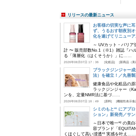
リリースの最新ニュース
お客様の切実な声に耳
ず、うるおす朝夜別オ
化を遂げてリニューア
～ UVカット・バリ
計 〜 販売部数No.1（※1）雑誌
る「薄層化（はくそうか）」に……
2026年08月07日 17：36
化粧品
新商品（美
ブラックジンジャー成
法）を確立！／丸善製
健康食品や化粧品の原
ラックジンジャー（Kaem
ンを、定量NMR法に基づ……
2026年08月07日 16：49
原料
機能性表示食
シミのもと*¹ にア
ション」新発売／サン
～日本で唯一*² の
容ブランド「EQUIT
くほぐして高い浸透*³ 実感を叶え……