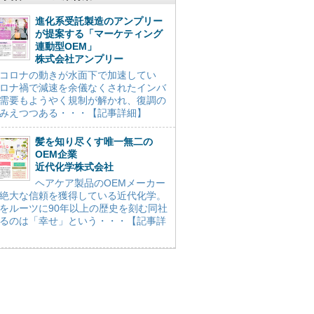
進化系受託製造のアンプリー
が提案する「マーケティング
連動型OEM」
株式会社アンプリー
コロナの動きが水面下で加速してい
ロナ禍で減速を余儀なくされたインバ
需要もようやく規制が解かれ、復調の
みえつつある・・・【記事詳細】
髪を知り尽くす唯一無二の
OEM企業
近代化学株式会社
ヘアケア製品のOEMメーカー
絶大な信頼を獲得している近代化学。
をルーツに90年以上の歴史を刻む同社
るのは「幸せ」という・・・【記事詳