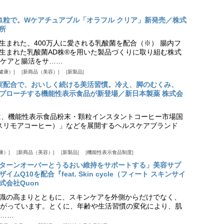
1粒で。Wケアチュアブル「オラフル クリア」新発売／株式
所
生まれた、400万人に愛される乳酸菌を配合（※） 腸内フ
生まれた乳酸菌AD株®を用いた製品づくりに取り組む株式
ケアと腸活をサ……
健康）
新商品（美容）
新製品
実配合で、おいしく続ける美活習慣。冷え、脚のむくみ、
プローチする機能性表示食品が新登場／新日本製薬 株式会
は、機能性表示食品粉末・顆粒インスタントコーヒー市場国
offee（スリモアコーヒー）」などを展開するヘルスケアブランド
康）
新商品（美容）
新製品
機能性表示食品制度
ターンオーバーとうるおい維持をサポートする」美容サプ
Q10を配合『feat. Skin cycle（フィート スキンサイ
式会社Quon
識の高まりとともに、スキンケアを外側からだけでなく、
がっています。とくに、年齢や生活習慣の変化により、肌
……