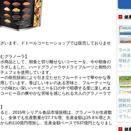
健
ございます。ドトールコーヒーショップでは販売しておりませ
ラース
（国連
しむグラノーラ】
登録さ
ラボ商品として、朝食と切り離せないコーヒーを、今や朝食の
ラ・・
コラボしました。ハードグラノーラやドライフルーツと相性の
ガチェフェを使用しています。
ヒーの焙煎技術により引き立たせたフルーティーで華やかな香
使用しています。香ばしいキレのある苦味と、フルーティーな
ーツの味わい深いハーモニーを口の中で咀嚼する度に楽しめま
煎コーヒー豆の爽やかな苦味を感じられる大人のグラノーラで
関節対
原料の
系】
ニーズ
ると、2015年シリアル食品市場規模は、グラノーラが生産数
そうし
引し、全体でも生産数量が27.7％増、生産金額は25.8％増と大
円から約110億円増加し、生産金額ベースで537億円となりまし
健