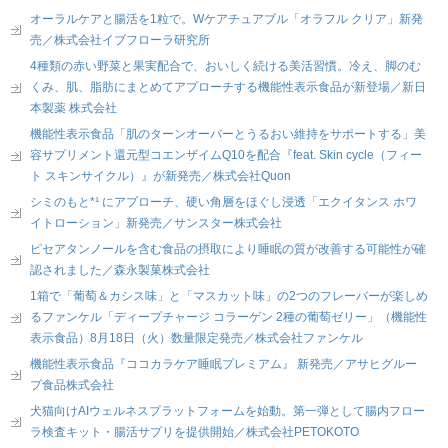
オーラルケアと腸活を1粒で。Wケアチュアブル「オラフル クリア」新発
売／株式会社イブフローラ研究所
4種類の赤い野菜と果実配合で、おいしく続ける美活習慣。冷え、脚のむ
くみ、肌、脂肪にまとめてアプローチする機能性表示食品が新登場／新日
本製薬 株式会社
機能性表示食品「肌のターンオーバーとうるおい維持をサポートする」美
容サプリメント還元型コエンザイムQ10を配合『feat. Skin cycle（フィー
ト スキンサイクル）』が新発売／株式会社Quon
シミのもと*¹ にアプローチ、硬い角層をほぐし浸透「エクイタンス ホワ
イトローション」新発売／サンスター株式会社
ピセアタンノールを含む食品の摂取により睡眠の質が改善する可能性が確
認されました／森永製菓株式会社
1箱で「葡萄＆カシス味」と「マスカット味」の2つのフレーバーが楽しめ
るファンケル「ディープチャージ コラーゲン 2種の葡萄ゼリー」（機能性
表示食品）8月18日（火）数量限定発売／株式会社ファンケル
機能性表示食品『ココカラケア睡眠プレミアム』 新発売／アサヒグルー
プ食品株式会社
犬猫向けAIウェルネスプラットフォームを始動。第一弾として腸内フロー
ラ検査キット・腸活サプリを提供開始／株式会社PETOKOTO