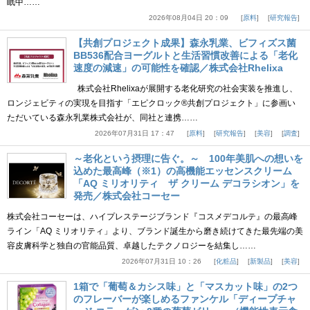
眠中……
2026年08月04日 20：09
原料
研究報告
【共創プロジェクト成果】森永乳業、ビフィズス菌
BB536配合ヨーグルトと生活習慣改善による「老化
速度の減速」の可能性を確認／株式会社Rhelixa
株式会社Rhelixaが展開する老化研究の社会実装を推進し、
ロンジェビティの実現を目指す「エピクロック®共創プロジェクト」に参画い
ただいている森永乳業株式会社が、同社と連携……
2026年07月31日 17：47
原料
研究報告
美容
調査
～老化という摂理に告ぐ。～ 100年美肌への想いを
込めた最高峰（※1）の高機能エッセンスクリーム
「AQ ミリオリティ ザ クリーム デコラシオン」を
発売／株式会社コーセー
株式会社コーセーは、ハイプレステージブランド『コスメデコルテ』の最高峰
ライン「AQ ミリオリティ」より、ブランド誕生から磨き続けてきた最先端の美
容皮膚科学と独自の官能品質、卓越したテクノロジーを結集し……
2026年07月31日 10：26
化粧品
新製品
美容
1箱で「葡萄＆カシス味」と「マスカット味」の2つ
のフレーバーが楽しめるファンケル「ディープチャ