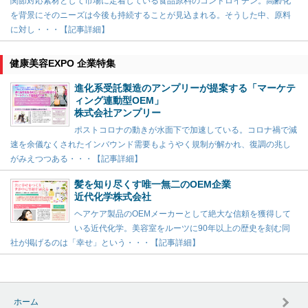
関節対応素材として市場に定着している食品原料のコンドロイチン。高齢化
を背景にそのニーズは今後も持続することが見込まれる。そうした中、原料
に対し・・・【記事詳細】
健康美容EXPO 企業特集
進化系受託製造のアンプリーが提案する「マーケテ
ィング連動型OEM」
株式会社アンプリー
ポストコロナの動きが水面下で加速している。コロナ禍で減
速を余儀なくされたインバウンド需要もようやく規制が解かれ、復調の兆し
がみえつつある・・・【記事詳細】
髪を知り尽くす唯一無二のOEM企業
近代化学株式会社
ヘアケア製品のOEMメーカーとして絶大な信頼を獲得して
いる近代化学。美容室をルーツに90年以上の歴史を刻む同
社が掲げるのは「幸せ」という・・・【記事詳細】
ホーム