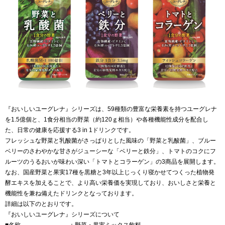
『おいしいユーグレナ』シリーズは、59種類の豊富な栄養素を持つユーグレナ
を1.5億個と、1食分相当の野菜（約120ｇ相当）や各種機能性成分を配合し
た、日常の健康を応援する3 in 1ドリンクです。
フレッシュな野菜と乳酸菌がさっぱりとした風味の「野菜と乳酸菌」、ブルー
ベリーのさわやかな甘さがジューシーな「ベリーと鉄分」、トマトのコクにフ
ルーツのうるおいが味わい深い「トマトとコラーゲン」の3商品を展開します。
なお、国産野菜と果実17種を黒糖と3年以上じっくり寝かせてつくった植物発
酵エキスを加えることで、より高い栄養価を実現しており、おいしさと栄養と
機能性を兼ね備えたドリンクとなっております。
詳細は以下のとおりです。
『おいしいユーグレナ』シリーズについて