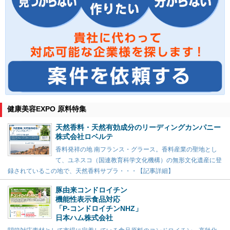
健康美容EXPO 原料特集
天然香料・天然有効成分のリーディングカンパニー
株式会社ロベルテ
香料発祥の地 南フランス・グラース。香料産業の聖地とし
て、ユネスコ（国連教育科学文化機構）の無形文化遺産に登
録されているこの地で、天然香料サプラ・・・【記事詳細】
豚由来コンドロイチン
機能性表示食品対応
「P-コンドロイチンNHZ」
日本ハム株式会社