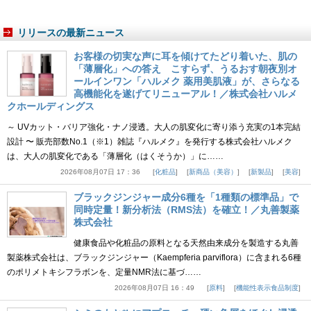
リリースの最新ニュース
お客様の切実な声に耳を傾けてたどり着いた、肌の
「薄層化」への答え こすらず、うるおす朝夜別オ
ールインワン「ハルメク 薬用美肌液」が、さらなる
高機能化を遂げてリニューアル！／株式会社ハルメ
クホールディングス
～ UVカット・バリア強化・ナノ浸透。大人の肌変化に寄り添う充実の1本完結
設計 〜 販売部数No.1（※1）雑誌『ハルメク』を発行する株式会社ハルメク
は、大人の肌変化である「薄層化（はくそうか）」に……
2026年08月07日 17：36
化粧品
新商品（美容）
新製品
美容
ブラックジンジャー成分6種を「1種類の標準品」で
同時定量！新分析法（RMS法）を確立！／丸善製薬
株式会社
健康食品や化粧品の原料となる天然由来成分を製造する丸善
製薬株式会社は、ブラックジンジャー（Kaempferia parviflora）に含まれる6種
のポリメトキシフラボンを、定量NMR法に基づ……
2026年08月07日 16：49
原料
機能性表示食品制度