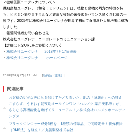
＜微細藻類ユーグレナについて＞
微細藻類ユーグレナ（和名：ミドリムシ）は、植物と動物の両方の特徴を持
ち、ビタミン類やミネラルなど豊富な種類の栄養素をバランス良く含む藻の一
種です。2005年に株式会社ユーグレナが世界で初めて食用屋外大量培養に成功
しました。
―報道関係者お問い合わせ先―
株式会社ユーグレナ コーポレートコミュニケーション課
【詳細は下記URLをご参照ください】
・
株式会社ユーグレナ 2018年7月17日発表
・
株式会社ユーグレナ ホームページ
2018年07月17日 17：44
新商品（健康）
関連記事
お客様の切実な声に耳を傾けてたどり着いた、肌の「薄層化」への答え
こすらず、うるおす朝夜別オールインワン「ハルメク 薬用美肌液」が、
さらなる高機能化を遂げてリニューアル！／株式会社ハルメクホールディ
ングス
ブラックジンジャー成分6種を「1種類の標準品」で同時定量！新分析法
（RMS法）を確立！／丸善製薬株式会社