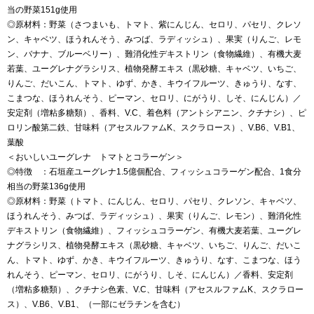
当の野菜151g使用
◎原材料：野菜（さつまいも、トマト、紫にんじん、セロリ、パセリ、クレソ
ン、キャベツ、ほうれんそう、みつば、ラディッシュ）、果実（りんご、レモ
ン、バナナ、ブルーベリー）、難消化性デキストリン（食物繊維）、有機大麦
若葉、ユーグレナグラシリス、植物発酵エキス（黒砂糖、キャベツ、いちご、
りんご、だいこん、トマト、ゆず、かき、キウイフルーツ、きゅうり、なす、
こまつな、ほうれんそう、ピーマン、セロリ、にがうり、しそ、にんじん）／
安定剤（増粘多糖類）、香料、V.C、着色料（アントシアニン、クチナシ）、ピ
ロリン酸第二鉄、甘味料（アセスルファムK、スクラロース）、V.B6、V.B1、
葉酸
＜おいしいユーグレナ トマトとコラーゲン＞
◎特徴 ：石垣産ユーグレナ1.5億個配合、フィッシュコラーゲン配合、1食分
相当の野菜136g使用
◎原材料：野菜（トマト、にんじん、セロリ、パセリ、クレソン、キャベツ、
ほうれんそう、みつば、ラディッシュ）、果実（りんご、レモン）、難消化性
デキストリン（食物繊維）、フィッシュコラーゲン、有機大麦若葉、ユーグレ
ナグラシリス、植物発酵エキス（黒砂糖、キャベツ、いちご、りんご、だいこ
ん、トマト、ゆず、かき、キウイフルーツ、きゅうり、なす、こまつな、ほう
れんそう、ピーマン、セロリ、にがうり、しそ、にんじん）／香料、安定剤
（増粘多糖類）、クチナシ色素、V.C、甘味料（アセスルファムK、スクラロー
ス）、V.B6、V.B1、（一部にゼラチンを含む）