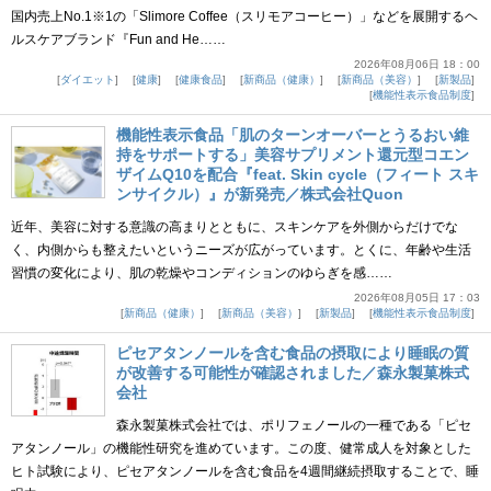
国内売上No.1※1の「Slimore Coffee（スリモアコーヒー）」などを展開するヘ
ルスケアブランド『Fun and He……
2026年08月06日 18：00
ダイエット
健康
健康食品
新商品（健康）
新商品（美容）
新製品
機能性表示食品制度
機能性表示食品「肌のターンオーバーとうるおい維
持をサポートする」美容サプリメント還元型コエン
ザイムQ10を配合『feat. Skin cycle（フィート スキ
ンサイクル）』が新発売／株式会社Quon
近年、美容に対する意識の高まりとともに、スキンケアを外側からだけでな
く、内側からも整えたいというニーズが広がっています。とくに、年齢や生活
習慣の変化により、肌の乾燥やコンディションのゆらぎを感……
2026年08月05日 17：03
新商品（健康）
新商品（美容）
新製品
機能性表示食品制度
ピセアタンノールを含む食品の摂取により睡眠の質
が改善する可能性が確認されました／森永製菓株式
会社
森永製菓株式会社では、ポリフェノールの一種である「ピセ
アタンノール」の機能性研究を進めています。この度、健常成人を対象とした
ヒト試験により、ピセアタンノールを含む食品を4週間継続摂取することで、睡