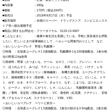
■名称 ：野菜・果実ミックス飲料
■内容量 ：280g
■価格 ：170円（税込184円）
■発売日 ：2018年9月17日（月）予定
■販売場所 ：全国のスーパー、ドラッグストア、コンビニエンスス
トア等へ順次展開予定
■商品に関するお問合せ：フリーダイヤル 0120-13-4907
■こんなときに ：健康や食生活を意識している、手軽に美容成分を摂取
したい、忙しいときの栄養補給として、ヘルシーな間食代わりとして など
＜おいしいユーグレナ 野菜と乳酸菌＞
◎特徴 ：石垣産ユーグレナ1.5億個配合、乳酸菌M-1を100億個配合、1食分相
当の野菜124g使用
◎原材料：野菜（さつまいも、ケール、セロリ、パセリ、クレソン、キャベ
ツ、ほうれんそう、みつば、ラディッシュ）、果実（りんご、バナナ、レモ
ン）、難消化性デキストリン（食物繊維）、有機大麦若葉、ユーグレナグラシ
リス、植物発酵エキス（黒砂糖、キャベツ、いちご、りんご、だいこん、トマ
ト、ゆず、かき、キウイフルーツ、きゅうり、なす、こまつな、ほうれんそ
う、ピーマン、セロリ、にがうり、しそ、にんじん）、乳酸菌乾燥原末（殺
菌）／香料、安定剤（増粘多糖類）、V.C、着色料（紅花黄、クチナシ）、甘味
料（アセスルファムK、スクラロース）、V.B6、V.B1
＜おいしいユーグレナ ベリーと鉄分＞
◎特徴 ：石垣産ユーグレナ1.5億個配合、1食分の鉄分を3.5mg配合、1食分相