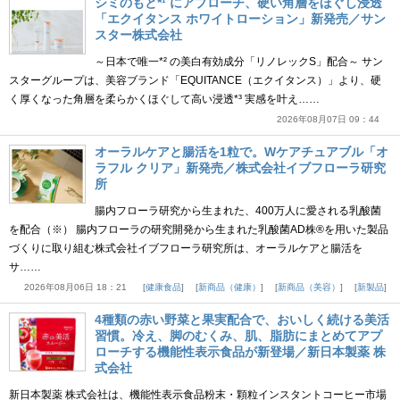
シミのもと*¹ にアプローチ、硬い角層をほぐし浸透
「エクイタンス ホワイトローション」新発売／サン
スター株式会社
～日本で唯一*² の美白有効成分「リノレックS」配合～ サン
スターグループは、美容ブランド「EQUITANCE（エクイタンス）」より、硬
く厚くなった角層を柔らかくほぐして高い浸透*³ 実感を叶え……
2026年08月07日 09：44
オーラルケアと腸活を1粒で。Wケアチュアブル「オ
ラフル クリア」新発売／株式会社イブフローラ研究
所
腸内フローラ研究から生まれた、400万人に愛される乳酸菌
を配合（※） 腸内フローラの研究開発から生まれた乳酸菌AD株®を用いた製品
づくりに取り組む株式会社イブフローラ研究所は、オーラルケアと腸活を
サ……
2026年08月06日 18：21
健康食品
新商品（健康）
新商品（美容）
新製品
4種類の赤い野菜と果実配合で、おいしく続ける美活
習慣。冷え、脚のむくみ、肌、脂肪にまとめてアプ
ローチする機能性表示食品が新登場／新日本製薬 株
式会社
新日本製薬 株式会社は、機能性表示食品粉末・顆粒インスタントコーヒー市場