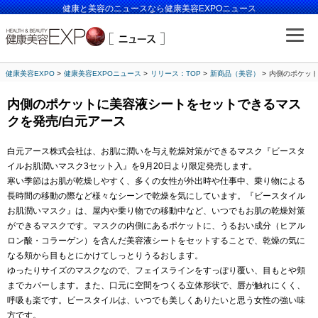
健康と美容のニュースなら健康美容EXPOニュース
健康美容EXPO
健康美容EXPOニュース
リリース：TOP
新商品（美容）
内側のポケット
内側のポケットに美容液シートをセットできるマス
クを発売/白元アース
白元アース株式会社は、お肌に潤いを与え乾燥対策ができるマスク『ビースタ
イルお肌潤いマスク3セット入』を9月20日より限定発売します。
寒い季節はお肌が乾燥しやすく、多くの女性が外出時や仕事中、乗り物による
長時間の移動の際など様々なシーンで乾燥を気にしています。『ビースタイル
お肌潤いマスク』は、屋内や乗り物での移動中など、いつでもお肌の乾燥対策
ができるマスクです。マスクの内側にあるポケットに、うるおい成分（ヒアル
ロン酸・コラーゲン）を含んだ美容液シートをセットすることで、乾燥の気に
なる頬から目もとにかけてしっとりうるおします。
ゆったりサイズのマスクなので、フェイスラインをすっぽり覆い、目もとや頬
までカバーします。また、口元に空間をつくる立体形状で、唇が触れにくく、
呼吸も楽です。ビースタイルは、いつでも美しくありたいと思う女性の強い味
方です。