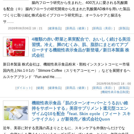
腸内フローラ研究から生まれた、400万人に愛される乳酸菌
を配合（※） 腸内フローラの研究開発から生まれた乳酸菌AD株®を用いた製品
づくりに取り組む株式会社イブフローラ研究所は、オーラルケアと腸活を
サ……
2026年08月06日 18：21
健康食品
新商品（健康）
新商品（美容）
新製品
4種類の赤い野菜と果実配合で、おいしく続ける美活
習慣。冷え、脚のむくみ、肌、脂肪にまとめてアプ
ローチする機能性表示食品が新登場／新日本製薬 株
式会社
新日本製薬 株式会社は、機能性表示食品粉末・顆粒インスタントコーヒー市場
国内売上No.1※1の「Slimore Coffee（スリモアコーヒー）」などを展開するヘ
ルスケアブランド『Fun and He……
2026年08月06日 18：00
ダイエット
健康
健康食品
新商品（健康）
新商品（美容）
新製品
機能性表示食品制度
機能性表示食品「肌のターンオーバーとうるおい維
持をサポートする」美容サプリメント還元型コエン
ザイムQ10を配合『feat. Skin cycle（フィート スキ
ンサイクル）』が新発売／株式会社Quon
近年、美容に対する意識の高まりとともに、スキンケアを外側からだけでな