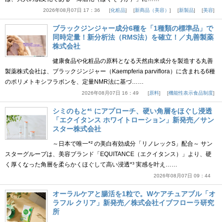
2026年08月07日 17：36
化粧品
新商品（美容）
新製品
美容
ブラックジンジャー成分6種を「1種類の標準品」で
同時定量！新分析法（RMS法）を確立！／丸善製薬
株式会社
健康食品や化粧品の原料となる天然由来成分を製造する丸善
製薬株式会社は、ブラックジンジャー（Kaempferia parviflora）に含まれる6種
のポリメトキシフラボンを、定量NMR法に基づ……
2026年08月07日 16：49
原料
機能性表示食品制度
シミのもと*¹ にアプローチ、硬い角層をほぐし浸透
「エクイタンス ホワイトローション」新発売／サン
スター株式会社
～日本で唯一*² の美白有効成分「リノレックS」配合～ サン
スターグループは、美容ブランド「EQUITANCE（エクイタンス）」より、硬
く厚くなった角層を柔らかくほぐして高い浸透*³ 実感を叶え……
2026年08月07日 09：44
オーラルケアと腸活を1粒で。Wケアチュアブル「オ
ラフル クリア」新発売／株式会社イブフローラ研究
所