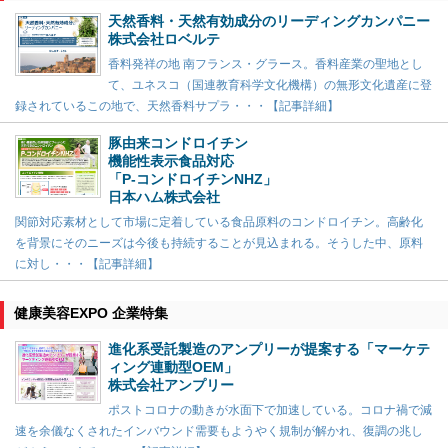
天然香料・天然有効成分のリーディングカンパニー
株式会社ロベルテ
香料発祥の地 南フランス・グラース。香料産業の聖地とし
て、ユネスコ（国連教育科学文化機構）の無形文化遺産に登
録されているこの地で、天然香料サプラ・・・【記事詳細】
豚由来コンドロイチン
機能性表示食品対応
「P-コンドロイチンNHZ」
日本ハム株式会社
関節対応素材として市場に定着している食品原料のコンドロイチン。高齢化
を背景にそのニーズは今後も持続することが見込まれる。そうした中、原料
に対し・・・【記事詳細】
健康美容EXPO 企業特集
進化系受託製造のアンプリーが提案する「マーケテ
ィング連動型OEM」
株式会社アンプリー
ポストコロナの動きが水面下で加速している。コロナ禍で減
速を余儀なくされたインバウンド需要もようやく規制が解かれ、復調の兆し