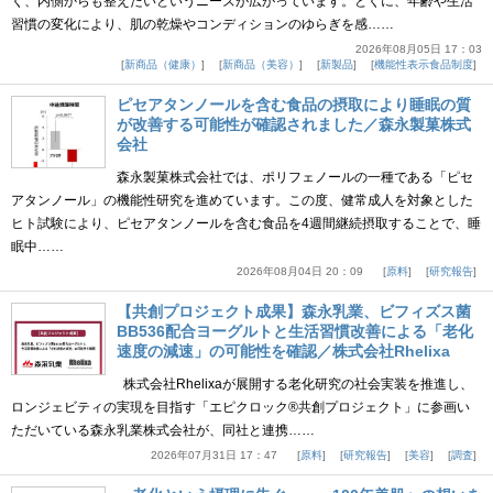
く、内側からも整えたいというニーズが広がっています。とくに、年齢や生活
習慣の変化により、肌の乾燥やコンディションのゆらぎを感……
2026年08月05日 17：03
新商品（健康）
新商品（美容）
新製品
機能性表示食品制度
ピセアタンノールを含む食品の摂取により睡眠の質
が改善する可能性が確認されました／森永製菓株式
会社
森永製菓株式会社では、ポリフェノールの一種である「ピセ
アタンノール」の機能性研究を進めています。この度、健常成人を対象とした
ヒト試験により、ピセアタンノールを含む食品を4週間継続摂取することで、睡
眠中……
2026年08月04日 20：09
原料
研究報告
【共創プロジェクト成果】森永乳業、ビフィズス菌
BB536配合ヨーグルトと生活習慣改善による「老化
速度の減速」の可能性を確認／株式会社Rhelixa
株式会社Rhelixaが展開する老化研究の社会実装を推進し、
ロンジェビティの実現を目指す「エピクロック®共創プロジェクト」に参画い
ただいている森永乳業株式会社が、同社と連携……
2026年07月31日 17：47
原料
研究報告
美容
調査