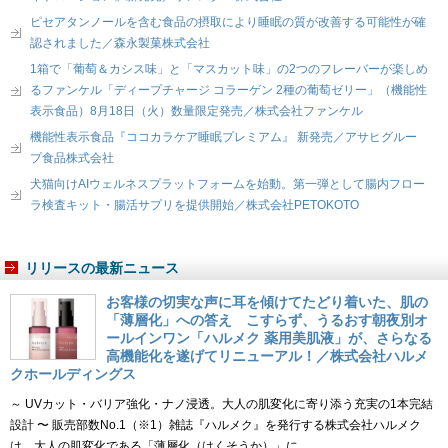
ピセアタンノールを含む食品の摂取により睡眠の質が改善する可能性が確
認されました／森永製菓株式会社
1箱で「葡萄＆カシス味」と「マスカット味」の2つのフレーバーが楽しめ
るファンケル「ディープチャージ コラーゲン 2種の葡萄ゼリー」（機能性
表示食品）8月18日（火）数量限定発売／株式会社ファンケル
機能性表示食品『ココカラケア睡眠プレミアム』 新発売／アサヒグルー
プ食品株式会社
犬猫向けAIウェルネスプラットフォームを始動。第一弾として腸内フロー
ラ検査キット・腸活サプリを提供開始／株式会社PETOKOTO
リリースの最新ニュース
お客様の切実な声に耳を傾けてたどり着いた、肌の
「薄層化」への答え こすらず、うるおす朝夜別オ
ールインワン「ハルメク 薬用美肌液」が、さらなる
高機能化を遂げてリニューアル！／株式会社ハルメ
クホールディングス
～ UVカット・バリア強化・ナノ浸透。大人の肌変化に寄り添う充実の1本完結
設計 〜 販売部数No.1（※1）雑誌『ハルメク』を発行する株式会社ハルメク
は、大人の肌変化である「薄層化（はくそうか）」に……