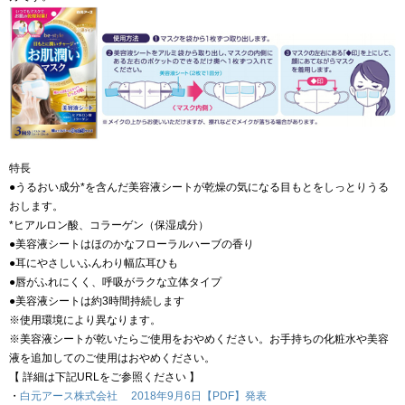
特長
●うるおい成分*を含んだ美容液シートが乾燥の気になる目もとをしっとりうる
おします。
*ヒアルロン酸、コラーゲン（保湿成分）
●美容液シートはほのかなフローラルハーブの香り
●耳にやさしいふんわり幅広耳ひも
●唇がふれにくく、呼吸がラクな立体タイプ
●美容液シートは約3時間持続します
※使用環境により異なります。
※美容液シートが乾いたらご使用をおやめください。お手持ちの化粧水や美容
液を追加してのご使用はおやめください。
【 詳細は下記URLをご参照ください 】
・
白元アース株式会社 2018年9月6日【PDF】発表