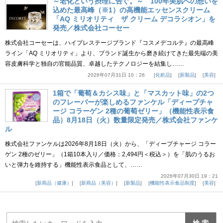
～老化という摂理に告ぐ。～ 100年美肌への想いを
込めた最高峰（※1）の高機能エッセンスクリーム
「AQ ミリオリティ ザ クリーム デコラシオン」を
発売／株式会社コーセー
株式会社コーセーは、ハイプレステージブランド『コスメデコルテ』の最高峰
ライン「AQ ミリオリティ」より、ブランド誕生から磨き続けてきた最先端の美
容皮膚科学と独自の官能品質、卓越したテクノロジーを結集し……
2026年07月31日 10：26
化粧品
新製品
美容
1箱で「葡萄＆カシス味」と「マスカット味」の2つ
のフレーバーが楽しめるファンケル「ディープチャ
ージ コラーゲン 2種の葡萄ゼリー」（機能性表示食
品）8月18日（火）数量限定発売／株式会社ファンケ
ル
株式会社ファンケルは2026年8月18日（火）から、「ディープチャージ コラー
ゲン 2種のゼリー」（1箱10本入り／価格：2,494円＜税込＞）を「肌のうるお
いと弾力を維持する」機能性表示食品として、……
2026年07月30日 19：21
新商品（健康）
新商品（美容）
新製品
機能性表示食品制度
美容