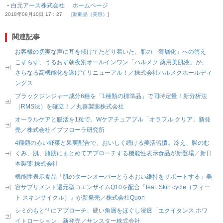
・
白元アース株式会社 ホームページ
2018年09月10日 17：27
新商品（美容）
関連記事
お客様の切実な声に耳を傾けてたどり着いた、肌の「薄層化」への答え
こすらず、うるおす朝夜別オールインワン「ハルメク 薬用美肌液」が、
さらなる高機能化を遂げてリニューアル！／株式会社ハルメクホールディ
ングス
ブラックジンジャー成分6種を「1種類の標準品」で同時定量！新分析法
（RMS法）を確立！／丸善製薬株式会社
オーラルケアと腸活を1粒で。Wケアチュアブル「オラフル クリア」新発
売／株式会社イブフローラ研究所
4種類の赤い野菜と果実配合で、おいしく続ける美活習慣。冷え、脚のむ
くみ、肌、脂肪にまとめてアプローチする機能性表示食品が新登場／新日
本製薬 株式会社
機能性表示食品「肌のターンオーバーとうるおい維持をサポートする」美
容サプリメント還元型コエンザイムQ10を配合『feat. Skin cycle（フィー
ト スキンサイクル）』が新発売／株式会社Quon
シミのもと*¹ にアプローチ、硬い角層をほぐし浸透「エクイタンス ホワ
イトローション」新発売／サンスター株式会社