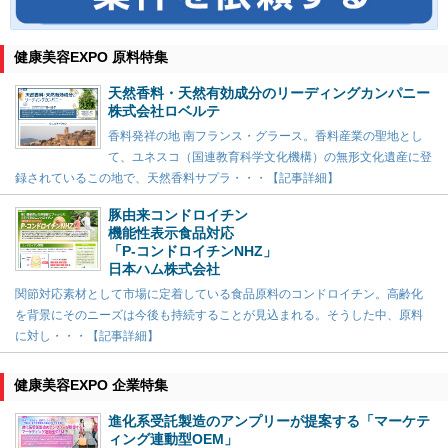
健康美容EXPO 原料特集
天然香料・天然有効成分のリーディングカンパニー
株式会社ロベルテ
香料発祥の地 南フランス・グラース。香料産業の聖地とし
て、ユネスコ（国連教育科学文化機構）の無形文化遺産に登
録されているこの地で、天然香料サプラ・・・【記事詳細】
豚由来コンドロイチン
機能性表示食品対応
「P-コンドロイチンNHZ」
日本ハム株式会社
関節対応素材として市場に定着している食品原料のコンドロイチン。高齢化
を背景にそのニーズは今後も持続することが見込まれる。そうした中、原料
に対し・・・【記事詳細】
健康美容EXPO 企業特集
進化系受託製造のアンプリーが提案する「マーケテ
ィング連動型OEM」