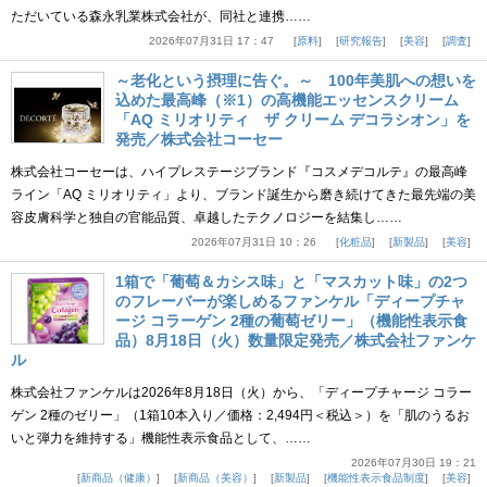
ただいている森永乳業株式会社が、同社と連携……
2026年07月31日 17：47
原料
研究報告
美容
調査
～老化という摂理に告ぐ。～ 100年美肌への想いを
込めた最高峰（※1）の高機能エッセンスクリーム
「AQ ミリオリティ ザ クリーム デコラシオン」を
発売／株式会社コーセー
株式会社コーセーは、ハイプレステージブランド『コスメデコルテ』の最高峰
ライン「AQ ミリオリティ」より、ブランド誕生から磨き続けてきた最先端の美
容皮膚科学と独自の官能品質、卓越したテクノロジーを結集し……
2026年07月31日 10：26
化粧品
新製品
美容
1箱で「葡萄＆カシス味」と「マスカット味」の2つ
のフレーバーが楽しめるファンケル「ディープチャ
ージ コラーゲン 2種の葡萄ゼリー」（機能性表示食
品）8月18日（火）数量限定発売／株式会社ファンケ
ル
株式会社ファンケルは2026年8月18日（火）から、「ディープチャージ コラー
ゲン 2種のゼリー」（1箱10本入り／価格：2,494円＜税込＞）を「肌のうるお
いと弾力を維持する」機能性表示食品として、……
2026年07月30日 19：21
新商品（健康）
新商品（美容）
新製品
機能性表示食品制度
美容