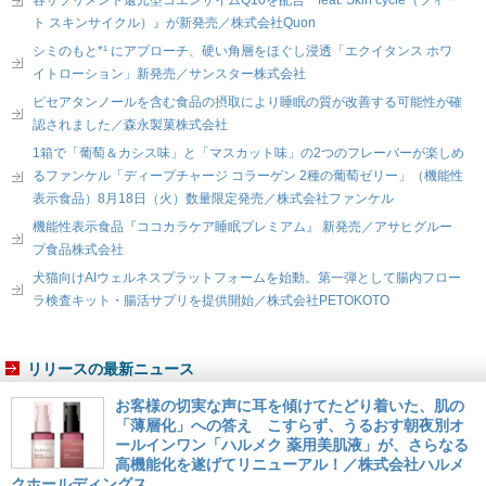
容サプリメント還元型コエンザイムQ10を配合『feat. Skin cycle（フィー
ト スキンサイクル）』が新発売／株式会社Quon
シミのもと*¹ にアプローチ、硬い角層をほぐし浸透「エクイタンス ホワ
イトローション」新発売／サンスター株式会社
ピセアタンノールを含む食品の摂取により睡眠の質が改善する可能性が確
認されました／森永製菓株式会社
1箱で「葡萄＆カシス味」と「マスカット味」の2つのフレーバーが楽しめ
るファンケル「ディープチャージ コラーゲン 2種の葡萄ゼリー」（機能性
表示食品）8月18日（火）数量限定発売／株式会社ファンケル
機能性表示食品『ココカラケア睡眠プレミアム』 新発売／アサヒグルー
プ食品株式会社
犬猫向けAIウェルネスプラットフォームを始動。第一弾として腸内フロー
ラ検査キット・腸活サプリを提供開始／株式会社PETOKOTO
リリースの最新ニュース
お客様の切実な声に耳を傾けてたどり着いた、肌の
「薄層化」への答え こすらず、うるおす朝夜別オ
ールインワン「ハルメク 薬用美肌液」が、さらなる
高機能化を遂げてリニューアル！／株式会社ハルメ
クホールディングス