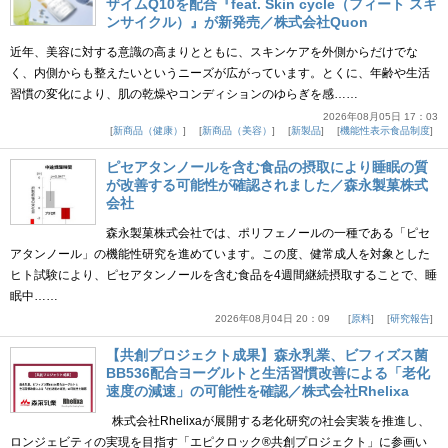
ザイムQ10を配合『feat. Skin cycle（フィート スキ
ンサイクル）』が新発売／株式会社Quon
近年、美容に対する意識の高まりとともに、スキンケアを外側からだけでな
く、内側からも整えたいというニーズが広がっています。とくに、年齢や生活
習慣の変化により、肌の乾燥やコンディションのゆらぎを感……
2026年08月05日 17：03
新商品（健康）
新商品（美容）
新製品
機能性表示食品制度
ピセアタンノールを含む食品の摂取により睡眠の質
が改善する可能性が確認されました／森永製菓株式
会社
森永製菓株式会社では、ポリフェノールの一種である「ピセ
アタンノール」の機能性研究を進めています。この度、健常成人を対象とした
ヒト試験により、ピセアタンノールを含む食品を4週間継続摂取することで、睡
眠中……
2026年08月04日 20：09
原料
研究報告
【共創プロジェクト成果】森永乳業、ビフィズス菌
BB536配合ヨーグルトと生活習慣改善による「老化
速度の減速」の可能性を確認／株式会社Rhelixa
株式会社Rhelixaが展開する老化研究の社会実装を推進し、
ロンジェビティの実現を目指す「エピクロック®共創プロジェクト」に参画い