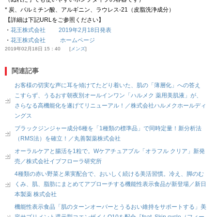
* 炭、パルミチン酸、アルギニン、ラウレス‐21（皮脂洗浄成分）
【詳細は下記URLをご参照ください】
・
花王株式会社 2019年2月18日発表
・
花王株式会社 ホームページ
2019年02月18日 15：40
メンズ
関連記事
お客様の切実な声に耳を傾けてたどり着いた、肌の「薄層化」への答え
こすらず、うるおす朝夜別オールインワン「ハルメク 薬用美肌液」が、
さらなる高機能化を遂げてリニューアル！／株式会社ハルメクホールディ
ングス
ブラックジンジャー成分6種を「1種類の標準品」で同時定量！新分析法
（RMS法）を確立！／丸善製薬株式会社
オーラルケアと腸活を1粒で。Wケアチュアブル「オラフル クリア」新発
売／株式会社イブフローラ研究所
4種類の赤い野菜と果実配合で、おいしく続ける美活習慣。冷え、脚のむ
くみ、肌、脂肪にまとめてアプローチする機能性表示食品が新登場／新日
本製薬 株式会社
機能性表示食品「肌のターンオーバーとうるおい維持をサポートする」美