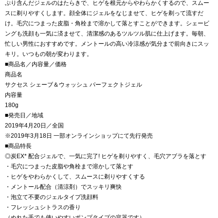
ぷり含んだジェルのはたらきで、ヒゲを根元からやわらかくするので、スムー
スに剃りやすくします。顔全体にジェルをなじませて、ヒゲを剃って流すだ
け。毛穴につまった皮脂・角栓まで溶かして落とすことができます。シェービ
ングも洗顔も一気に済ませて、清潔感のあるツルツル肌に仕上げます。毎朝、
忙しい男性におすすめです。メントールの高い冷涼感が気分まで前向きにスッ
キリ。いつもの朝が変わります。
■商品名／内容量／価格
商品名
サクセス シェーブ＆ウォッシュ パーフェクトジェル
内容量
180g
■発売日／地域
2019年4月20日／全国
※2019年3月18日 一部オンラインショップにて先行発売
■商品特長
◎炭EX* 配合ジェルで、一気に完了! ヒゲを剃りやすく、毛穴アブラを落とす
・毛穴につまった皮脂や角栓まで溶かして落とす
・ヒゲをやわらかくして、スムースに剃りやすくする
・メントール配合（清涼剤）でスッキリ爽快
・泡立て不要のジェルタイプ洗顔料
・フレッシュシトラスの香り
（ぬれた手でも使いやすいポンプタイプの容器です）