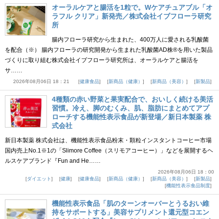
オーラルケアと腸活を1粒で。Wケアチュアブル「オ
ラフル クリア」新発売／株式会社イブフローラ研究
所
腸内フローラ研究から生まれた、400万人に愛される乳酸菌
を配合（※） 腸内フローラの研究開発から生まれた乳酸菌AD株®を用いた製品
づくりに取り組む株式会社イブフローラ研究所は、オーラルケアと腸活を
サ……
2026年08月06日 18：21
健康食品
新商品（健康）
新商品（美容）
新製品
4種類の赤い野菜と果実配合で、おいしく続ける美活
習慣。冷え、脚のむくみ、肌、脂肪にまとめてアプ
ローチする機能性表示食品が新登場／新日本製薬 株
式会社
新日本製薬 株式会社は、機能性表示食品粉末・顆粒インスタントコーヒー市場
国内売上No.1※1の「Slimore Coffee（スリモアコーヒー）」などを展開するヘ
ルスケアブランド『Fun and He……
2026年08月06日 18：00
ダイエット
健康
健康食品
新商品（健康）
新商品（美容）
新製品
機能性表示食品制度
機能性表示食品「肌のターンオーバーとうるおい維
持をサポートする」美容サプリメント還元型コエン