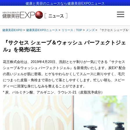
健康と美容のニュースなら健康美容EXPOニュース
健康美容EXPO
健康美容EXPOニュース
リリース：TOP
メンズ
『サクセス シェーブ＆
『サクセス シェーブ＆ウォッシュ パーフェクトジェ
ル』を発売/花王
花王株式会社は、2019年4月20日、洗顔とヒゲ剃りが一気にできる『サクセス
シェーブ＆ウォッシュ パーフェクトジェル』を新発売いたします。炭EX* 配合
の黒いジェルが肌に密着。ヒゲをやわらかくしてスムースに剃りやすく、毛穴
につまった皮脂・角栓まで溶かして落としやすくします。忙しい朝も、スピー
ディーに清潔な身だしなみを整えることができます。
* 炭、パルミチン酸、アルギニン、ラウレス‐21（皮脂洗浄成分）