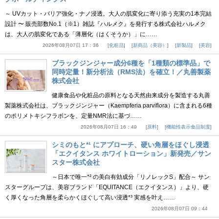
～ UVカット・バリア強化・ナノ浸透。大人の肌変化に寄り添う充実の1本完結
設計 〜 販売部数No.1（※1）雑誌『ハルメク』を発行する株式会社ハルメク
は、大人の肌変化である「薄層化（はくそうか）」に……
2026年08月07日 17：36
化粧品
新商品（美容）
新製品
美容
ブラックジンジャー成分6種を「1種類の標準品」で
同時定量！新分析法（RMS法）を確立！／丸善製薬
株式会社
健康食品や化粧品の原料となる天然由来成分を製造する丸善
製薬株式会社は、ブラックジンジャー（Kaempferia parviflora）に含まれる6種
のポリメトキシフラボンを、定量NMR法に基づ……
2026年08月07日 16：49
原料
機能性表示食品制度
シミのもと*¹ にアプローチ、硬い角層をほぐし浸透
「エクイタンス ホワイトローション」新発売／サン
スター株式会社
～日本で唯一*² の美白有効成分「リノレックS」配合～ サン
スターグループは、美容ブランド「EQUITANCE（エクイタンス）」より、硬
く厚くなった角層を柔らかくほぐして高い浸透*³ 実感を叶え……
2026年08月07日 09：44