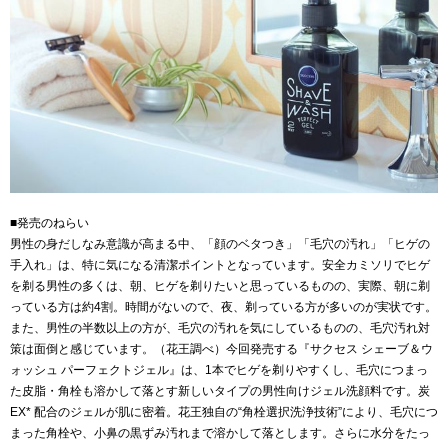
■発売のねらい
男性の身だしなみ意識が高まる中、「顔のベタつき」「毛穴の汚れ」「ヒゲの
手入れ」は、特に気になる清潔ポイントとなっています。安全カミソリでヒゲ
を剃る男性の多くは、朝、ヒゲを剃りたいと思っているものの、実際、朝に剃
っている方は約4割。時間がないので、夜、剃っている方が多いのが実状です。
また、男性の半数以上の方が、毛穴の汚れを気にしているものの、毛穴汚れ対
策は面倒と感じています。（花王調べ）今回発売する『サクセス シェーブ＆ウ
ォッシュ パーフェクトジェル』は、1本でヒゲを剃りやすくし、毛穴につまっ
た皮脂・角栓も溶かして落とす新しいタイプの男性向けジェル洗顔料です。炭
EX* 配合のジェルが肌に密着。花王独自の“角栓選択洗浄技術”により、毛穴につ
まった角栓や、小鼻の黒ずみ汚れまで溶かして落とします。さらに水分をたっ