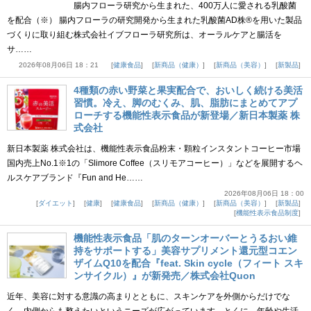
腸内フローラ研究から生まれた、400万人に愛される乳酸菌
を配合（※） 腸内フローラの研究開発から生まれた乳酸菌AD株®を用いた製品
づくりに取り組む株式会社イブフローラ研究所は、オーラルケアと腸活を
サ……
2026年08月06日 18：21
健康食品
新商品（健康）
新商品（美容）
新製品
4種類の赤い野菜と果実配合で、おいしく続ける美活
習慣。冷え、脚のむくみ、肌、脂肪にまとめてアプ
ローチする機能性表示食品が新登場／新日本製薬 株
式会社
新日本製薬 株式会社は、機能性表示食品粉末・顆粒インスタントコーヒー市場
国内売上No.1※1の「Slimore Coffee（スリモアコーヒー）」などを展開するヘ
ルスケアブランド『Fun and He……
2026年08月06日 18：00
ダイエット
健康
健康食品
新商品（健康）
新商品（美容）
新製品
機能性表示食品制度
機能性表示食品「肌のターンオーバーとうるおい維
持をサポートする」美容サプリメント還元型コエン
ザイムQ10を配合『feat. Skin cycle（フィート スキ
ンサイクル）』が新発売／株式会社Quon
近年、美容に対する意識の高まりとともに、スキンケアを外側からだけでな