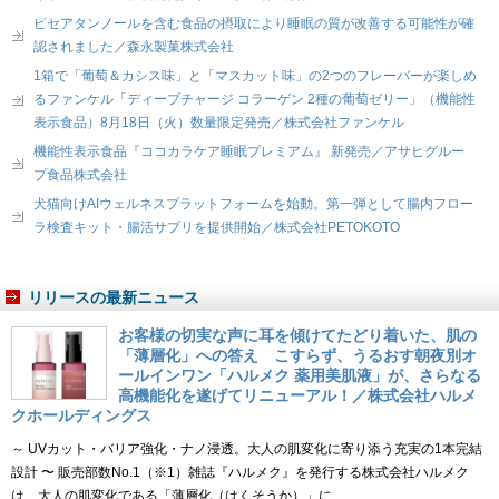
ピセアタンノールを含む食品の摂取により睡眠の質が改善する可能性が確
認されました／森永製菓株式会社
1箱で「葡萄＆カシス味」と「マスカット味」の2つのフレーバーが楽しめ
るファンケル「ディープチャージ コラーゲン 2種の葡萄ゼリー」（機能性
表示食品）8月18日（火）数量限定発売／株式会社ファンケル
機能性表示食品『ココカラケア睡眠プレミアム』 新発売／アサヒグルー
プ食品株式会社
犬猫向けAIウェルネスプラットフォームを始動。第一弾として腸内フロー
ラ検査キット・腸活サプリを提供開始／株式会社PETOKOTO
リリースの最新ニュース
お客様の切実な声に耳を傾けてたどり着いた、肌の
「薄層化」への答え こすらず、うるおす朝夜別オ
ールインワン「ハルメク 薬用美肌液」が、さらなる
高機能化を遂げてリニューアル！／株式会社ハルメ
クホールディングス
～ UVカット・バリア強化・ナノ浸透。大人の肌変化に寄り添う充実の1本完結
設計 〜 販売部数No.1（※1）雑誌『ハルメク』を発行する株式会社ハルメク
は、大人の肌変化である「薄層化（はくそうか）」に……