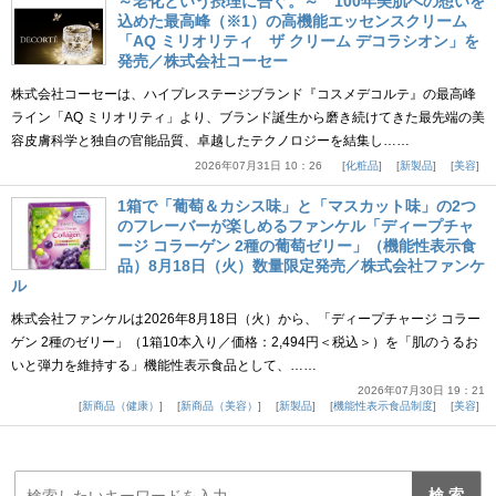
～老化という摂理に告ぐ。～ 100年美肌への想いを
込めた最高峰（※1）の高機能エッセンスクリーム
「AQ ミリオリティ ザ クリーム デコラシオン」を
発売／株式会社コーセー
株式会社コーセーは、ハイプレステージブランド『コスメデコルテ』の最高峰
ライン「AQ ミリオリティ」より、ブランド誕生から磨き続けてきた最先端の美
容皮膚科学と独自の官能品質、卓越したテクノロジーを結集し……
2026年07月31日 10：26
化粧品
新製品
美容
1箱で「葡萄＆カシス味」と「マスカット味」の2つ
のフレーバーが楽しめるファンケル「ディープチャ
ージ コラーゲン 2種の葡萄ゼリー」（機能性表示食
品）8月18日（火）数量限定発売／株式会社ファンケ
ル
株式会社ファンケルは2026年8月18日（火）から、「ディープチャージ コラー
ゲン 2種のゼリー」（1箱10本入り／価格：2,494円＜税込＞）を「肌のうるお
いと弾力を維持する」機能性表示食品として、……
2026年07月30日 19：21
新商品（健康）
新商品（美容）
新製品
機能性表示食品制度
美容