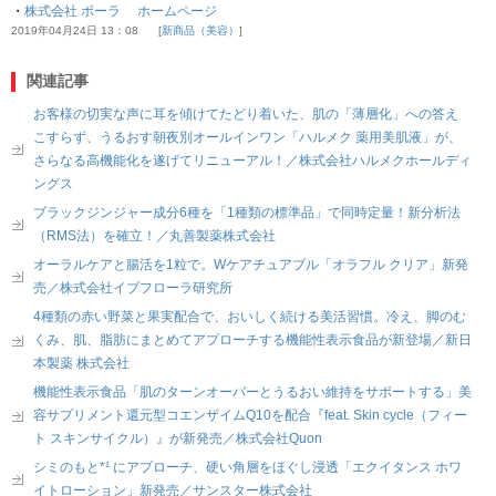
・
株式会社 ポーラ ホームページ
2019年04月24日 13：08
新商品（美容）
関連記事
お客様の切実な声に耳を傾けてたどり着いた、肌の「薄層化」への答え
こすらず、うるおす朝夜別オールインワン「ハルメク 薬用美肌液」が、
さらなる高機能化を遂げてリニューアル！／株式会社ハルメクホールディ
ングス
ブラックジンジャー成分6種を「1種類の標準品」で同時定量！新分析法
（RMS法）を確立！／丸善製薬株式会社
オーラルケアと腸活を1粒で。Wケアチュアブル「オラフル クリア」新発
売／株式会社イブフローラ研究所
4種類の赤い野菜と果実配合で、おいしく続ける美活習慣。冷え、脚のむ
くみ、肌、脂肪にまとめてアプローチする機能性表示食品が新登場／新日
本製薬 株式会社
機能性表示食品「肌のターンオーバーとうるおい維持をサポートする」美
容サプリメント還元型コエンザイムQ10を配合『feat. Skin cycle（フィー
ト スキンサイクル）』が新発売／株式会社Quon
シミのもと*¹ にアプローチ、硬い角層をほぐし浸透「エクイタンス ホワ
イトローション」新発売／サンスター株式会社