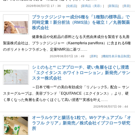
2026年08月07日 17：36
化粧品
新商品（美容）
新製品
美容
ブラックジンジャー成分6種を「1種類の標準品」で
同時定量！新分析法（RMS法）を確立！／丸善製薬
株式会社
健康食品や化粧品の原料となる天然由来成分を製造する丸善
製薬株式会社は、ブラックジンジャー（Kaempferia parviflora）に含まれる6種
のポリメトキシフラボンを、定量NMR法に基づ……
2026年08月07日 16：49
原料
機能性表示食品制度
シミのもと*¹ にアプローチ、硬い角層をほぐし浸透
「エクイタンス ホワイトローション」新発売／サン
スター株式会社
～日本で唯一*² の美白有効成分「リノレックS」配合～ サン
スターグループは、美容ブランド「EQUITANCE（エクイタンス）」より、硬
く厚くなった角層を柔らかくほぐして高い浸透*³ 実感を叶え……
2026年08月07日 09：44
オーラルケアと腸活を1粒で。Wケアチュアブル「オ
ラフル クリア」新発売／株式会社イブフローラ研究
所