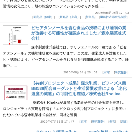
く、内側からも整えたいというニーズが広がっています。とくに、年齢や生活
習慣の変化により、肌の乾燥やコンディションのゆらぎを感……
2026年08月05日 17：03
新商品（健康）
新商品（美容）
新製品
機能性表示食品制度
ピセアタンノールを含む食品の摂取により睡眠の質
が改善する可能性が確認されました／森永製菓株式
会社
森永製菓株式会社では、ポリフェノールの一種である「ピセ
アタンノール」の機能性研究を進めています。この度、健常成人を対象とした
ヒト試験により、ピセアタンノールを含む食品を4週間継続摂取することで、睡
眠中……
2026年08月04日 20：09
原料
研究報告
【共創プロジェクト成果】森永乳業、ビフィズス菌
BB536配合ヨーグルトと生活習慣改善による「老化
速度の減速」の可能性を確認／株式会社Rhelixa
株式会社Rhelixaが展開する老化研究の社会実装を推進し、
ロンジェビティの実現を目指す「エピクロック®共創プロジェクト」に参画い
ただいている森永乳業株式会社が、同社と連携……
2026年07月31日 17：47
原料
研究報告
美容
調査