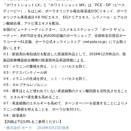
『ホワイトショット LX』と『ホワイトショット MX』は「PCE－DP（ピース
ディーピー）」をはじめ、ポーラオリジナル複合保湿成分SCリキッド、ポーラ
オリジナル美容成分※8 YACエキス、 EGクリアエキス、シラノール・ヒアルロ
ン酸縮合液、アケビ茎エキスを配合。
全国のビューティーディレクター、コスメ＆エステショップ 「ポーラ ザ ビュ
ーティー」約670店を含む約4200店舗のポーラショップ、全国有名百貨店ポー
ラコーナー61店舗、ポーラ公式オンラインストア（net.pola.co.jp）にてお取り
扱いします。
※1：新規美白有効成分を配合した医薬部外品として。2018年12月時点の、医
薬品医療機器総合機構の医薬部外品承認情報による。
※2：メラニンの蓄積を抑え、シミ・ソバカスを防ぐ。
※3：デクスパンテノールW
※4：メラニンの生成を抑え、シミ・ソバカスを防ぐ。
※5： 4-n-ブチルレゾルシン
※6：通常ほとんど使われていない表皮細胞のクエン酸回路を活性化させること
で、エネルギー産生量を高めること。
※7：表皮細胞のエネルギーを高めて、ターンオーバーを促進することによりメ
ラニンの蓄積を抑えることを、ポーラが名付けた。
※8：保湿成分
【詳細は下記URLをご参照ください】
・
株式会社 ポーラ 2019年4月23日発表