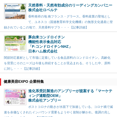
天然香料・天然有効成分のリーディングカンパニー
株式会社ロベルテ
香料発祥の地 南フランス・グラース。香料産業の聖地とし
て、ユネスコ（国連教育科学文化機構）の無形文化遺産に登
録されているこの地で、天然香料サプラ・・・【記事詳細】
豚由来コンドロイチン
機能性表示食品対応
「P-コンドロイチンNHZ」
日本ハム株式会社
関節対応素材として市場に定着している食品原料のコンドロイチン。高齢化
を背景にそのニーズは今後も持続することが見込まれる。そうした中、原料
に対し・・・【記事詳細】
健康美容EXPO 企業特集
進化系受託製造のアンプリーが提案する「マーケテ
ィング連動型OEM」
株式会社アンプリー
ポストコロナの動きが水面下で加速している。コロナ禍で減
速を余儀なくされたインバウンド需要もようやく規制が解かれ、復調の兆し