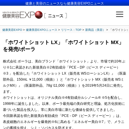
健康と美容のニュースなら健康美容EXPOニュース
健康美容EXPO
健康美容EXPOニュース
リリース：TOP
新商品（美容）
「ホワイトショ
「ホワイトショット LX」「ホワイトショット MX」
を発売/ポーラ
株式会社 ポーラは、美白ブランド「ホワイトショット」より、市場で約10年ぶ
り※1に承認された新規美白※2有効成分「PCE－DP（ピース ディーピー）
※3 」を配合した『ホワイトショット LX（販売名 WSローションLX）』 （医薬
部外品、150mL ￥11,000（税抜））と『ホワイトショット MX（販売名 WSミ
ルクMX）』（医薬部外品、78g \11,000（税抜））を2019年5月24日に発売し
ます。
ホワイトショットは、オリジナル美白※4有効成分ルシノール® ※5を配合し、
1998年に誕生しました。以来、ポーラ最先端の美白研究と理論、処方化技術に
基づいた製品を投入し、常に美白市場に新たな価値を提供してきました。
今回新承認を得た新規美白有効成分「PCE－DP（ピース ディーピー）」は、
表皮細胞のエネルギーを爆発的※6に高める「エネルギー美白※7」で、メラニ
ンの蓄積を抑え、シミ・ソバカスを防ぎます。