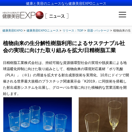
健康と美容のニュースなら健康美容EXPOニュース
健康美容EXPO
健康美容EXPOニュース
リリース：TOP
容器･パッケージ
植物由来の生
植物由来の生分解性樹脂利用によるサステナブル社
会の実現に向けた取り組みを拡大/日精樹脂工業
日精樹脂工業株式会社は、持続可能な資源循環型社会の実現や脱炭素による地
球温暖化抑制に向けた取り組みとして、植物由来の環境対応素材「ポリ乳酸
（PLA）」（※1）の用途を拡大する射出成形技術を実用化、10月にドイツで開
催される世界最大規模のプラスチック関連展示会「K2019」に同技術を搭載し
た射出成形システムを出展し、グローバル市場に向けた積極的な営業活動を開
始します。