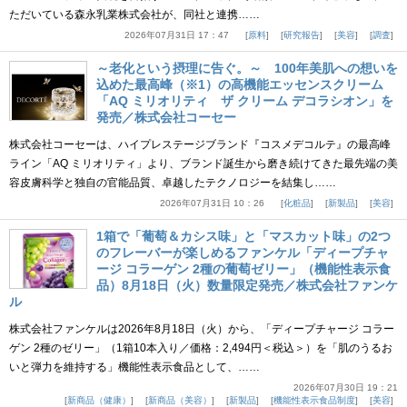
ただいている森永乳業株式会社が、同社と連携……
2026年07月31日 17：47
原料
研究報告
美容
調査
～老化という摂理に告ぐ。～ 100年美肌への想いを
込めた最高峰（※1）の高機能エッセンスクリーム
「AQ ミリオリティ ザ クリーム デコラシオン」を
発売／株式会社コーセー
株式会社コーセーは、ハイプレステージブランド『コスメデコルテ』の最高峰
ライン「AQ ミリオリティ」より、ブランド誕生から磨き続けてきた最先端の美
容皮膚科学と独自の官能品質、卓越したテクノロジーを結集し……
2026年07月31日 10：26
化粧品
新製品
美容
1箱で「葡萄＆カシス味」と「マスカット味」の2つ
のフレーバーが楽しめるファンケル「ディープチャ
ージ コラーゲン 2種の葡萄ゼリー」（機能性表示食
品）8月18日（火）数量限定発売／株式会社ファンケ
ル
株式会社ファンケルは2026年8月18日（火）から、「ディープチャージ コラー
ゲン 2種のゼリー」（1箱10本入り／価格：2,494円＜税込＞）を「肌のうるお
いと弾力を維持する」機能性表示食品として、……
2026年07月30日 19：21
新商品（健康）
新商品（美容）
新製品
機能性表示食品制度
美容