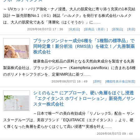
～ UVカット・バリア強化・ナノ浸透。大人の肌変化に寄り添う充実の1本完結
設計 〜 販売部数No.1（※1）雑誌『ハルメク』を発行する株式会社ハルメク
は、大人の肌変化である「薄層化（はくそうか）」に……
2026年08月07日 17：36
化粧品
新商品（美容）
新製品
美容
ブラックジンジャー成分6種を「1種類の標準品」で
同時定量！新分析法（RMS法）を確立！／丸善製薬
株式会社
健康食品や化粧品の原料となる天然由来成分を製造する丸善
製薬株式会社は、ブラックジンジャー（Kaempferia parviflora）に含まれる6種
のポリメトキシフラボンを、定量NMR法に基づ……
2026年08月07日 16：49
原料
機能性表示食品制度
シミのもと*¹ にアプローチ、硬い角層をほぐし浸透
「エクイタンス ホワイトローション」新発売／サン
スター株式会社
～日本で唯一*² の美白有効成分「リノレックS」配合～ サン
スターグループは、美容ブランド「EQUITANCE（エクイタンス）」より、硬
く厚くなった角層を柔らかくほぐして高い浸透*³ 実感を叶え……
2026年08月07日 09：44