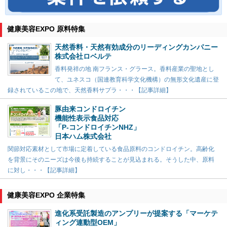
健康美容EXPO 原料特集
天然香料・天然有効成分のリーディングカンパニー
株式会社ロベルテ
香料発祥の地 南フランス・グラース。香料産業の聖地とし
て、ユネスコ（国連教育科学文化機構）の無形文化遺産に登
録されているこの地で、天然香料サプラ・・・【記事詳細】
豚由来コンドロイチン
機能性表示食品対応
「P-コンドロイチンNHZ」
日本ハム株式会社
関節対応素材として市場に定着している食品原料のコンドロイチン。高齢化
を背景にそのニーズは今後も持続することが見込まれる。そうした中、原料
に対し・・・【記事詳細】
健康美容EXPO 企業特集
進化系受託製造のアンプリーが提案する「マーケテ
ィング連動型OEM」