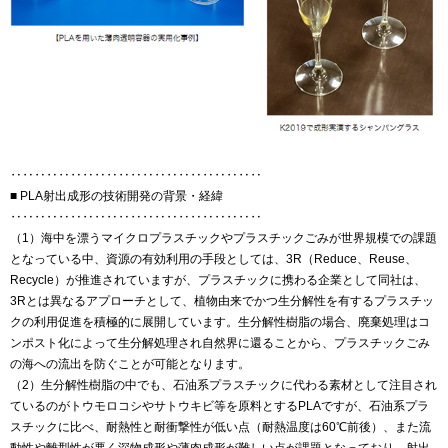
‥‥‥‥‥‥‥‥‥‥‥‥‥‥‥‥‥‥‥‥‥
■ PLA射出成形の技術開発の背景・経緯
‥‥‥‥‥‥‥‥‥‥‥‥‥‥‥‥‥‥‥‥‥
（1）海中を漂うマイクロプラスチックやプラスチックごみが世界規模での課題
となっている中、資源の有効利用の手段としては、3R（Reduce、Reuse、
Recycle）が推進されていますが、プラスチックに携わる企業として同社は、
3Rとは異なるアプローチとして、植物由来でかつ生分解性を有するプラスチッ
クの利用促進を積極的に展開しています。生分解性樹脂の場合、廃棄処理はコ
ンポスト化によって生分解処理され自然界に還ることから、プラスチックごみ
の海への流出を防ぐことが可能となります。
（2）生分解性樹脂の中でも、石油系プラスチックに代わる素材として注目され
ているのがトウモロコシやサトウキビ等を原料とするPLAですが、石油系プラ
スチックに比べ、耐熱性と耐衝撃性が低い点（耐熱温度は60℃前後）、また流
動性や離型性が悪く深物成形や薄肉成形が難しい点が課題となっており、射出