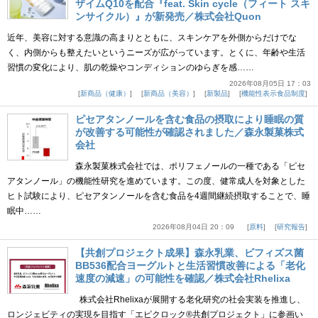
ザイムQ10を配合『feat. Skin cycle（フィート スキ
ンサイクル）』が新発売／株式会社Quon
近年、美容に対する意識の高まりとともに、スキンケアを外側からだけでな
く、内側からも整えたいというニーズが広がっています。とくに、年齢や生活
習慣の変化により、肌の乾燥やコンディションのゆらぎを感……
2026年08月05日 17：03
新商品（健康）
新商品（美容）
新製品
機能性表示食品制度
ピセアタンノールを含む食品の摂取により睡眠の質
が改善する可能性が確認されました／森永製菓株式
会社
森永製菓株式会社では、ポリフェノールの一種である「ピセ
アタンノール」の機能性研究を進めています。この度、健常成人を対象とした
ヒト試験により、ピセアタンノールを含む食品を4週間継続摂取することで、睡
眠中……
2026年08月04日 20：09
原料
研究報告
【共創プロジェクト成果】森永乳業、ビフィズス菌
BB536配合ヨーグルトと生活習慣改善による「老化
速度の減速」の可能性を確認／株式会社Rhelixa
株式会社Rhelixaが展開する老化研究の社会実装を推進し、
ロンジェビティの実現を目指す「エピクロック®共創プロジェクト」に参画い