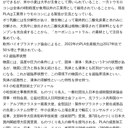
ができるが、米や小麦は大半が主食として用いられていること、一方トウモロ
コシは全体の8割程度が食用以外の工業用として栽培されていることから、現在
PLAは工業用トウモロコシによる製造が主流となっている。
ポリ乳酸には生分解性があり、微生物によって最終的に二酸化炭素と水のみに
分解され、大気中に放出された二酸化炭素は植物に吸収されて原材料となるデ
ンプンを光合成することから、「カーボンニュートラル」の素材として注目を
集めている。
欧州バイオプラスチック協会によると、2022年のPLA生産能力は2017年比で
50％増と予測されている。
※2 超臨界状態
物質には、温度や圧力の条件によって、固体・液体・気体という3つの状態があ
るが、物質に圧力と熱を加え続けると、気体とも液体とも区別がつかない状態
になる。これが超臨界状態で、この環境下の物質のことを超臨界流体といい、
気体の拡散性と、液体の溶解性といった特性を併せ持つ。
※3 小松道男技術士プロフィール
小松技術士事務所所長、ものづくり名人。一般社団法人日本合成樹脂技術協会
理事・特別会員。公益社団法人日同技術士会フェロー。元フランス共和国ロー
ヌ・アルプ州クラスター親善大使。金型設計・製作やプラスチック射出成形品
の生産システム分野で、中小企業から上場企業まで幅広くコンサルティングに
従事。文部科学大臣表彰科学技術賞（技術部門）受賞。第7回ものづくり日本大
賞内閣総理大臣賞受賞、ものづくり名人の称号を授与される。PLAの成形加工
に関しては、日本、フランス、ドイツ、米国等で38件の特許（280個の発明）