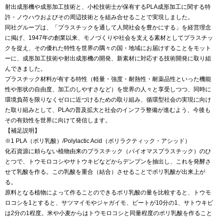
射出成形機や成形加工技術と、小松技術士が保有するPLA成形加工に関する特
許・ノウハウおよびその周辺技術とを組み合せることで実現しました。
同社グループは、「プラスチックを通して人間社会を豊かにする」を経営理念
に掲げ、1947年の創業以来、モノづくりや社会を支える素材としてプラスチッ
クを捉え、その優れた特性を世界の隅々の国・地域にお届けすることをモット
ーに、成形加工技術や射出成形機の開発、新素材に対応する技術開発に取り組
んできました。
プラスチック材料が有する特性（軽量・強度・耐熱性・耐薬品性といった機能
性や形状の自由度、加工のしやすさなど）を世界の人々と享受しつつ、同時に
環境負荷を限りなくゼロに近づけるための取り組み、循環型社会の実現に向け
た取り組みとして、PLAの普及拡大と社会のインフラ整備が進むよう、今後も
その有効性を世界に向けて発信します。
【補足説明】
※1 PLA（ポリ乳酸）/Polylactic Acid（ポリラクティック・アシッド）
化石資源に頼らない植物由来のプラスチック（バイオマスプラスチック）のひ
とつで、トウモロコシやサトウキビなどからデンプンを抽出し、これを発酵さ
せて乳酸を作る。この乳酸を重合（結合）させることでポリ乳酸が出来上が
る。
原料となる植物によって作ることのできるポリ乳酸の量を比較すると、トウモ
ロコシを1とすると、サツマイモやジャガイモ、ビートが10分の1、サトウキビ
は2分の1程度。米や小麦からはトウモロコシと同量程度のポリ乳酸を作ること