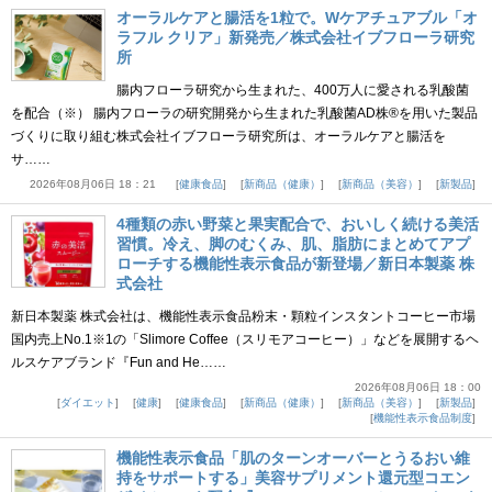
オーラルケアと腸活を1粒で。Wケアチュアブル「オ
ラフル クリア」新発売／株式会社イブフローラ研究
所
腸内フローラ研究から生まれた、400万人に愛される乳酸菌
を配合（※） 腸内フローラの研究開発から生まれた乳酸菌AD株®を用いた製品
づくりに取り組む株式会社イブフローラ研究所は、オーラルケアと腸活を
サ……
2026年08月06日 18：21
健康食品
新商品（健康）
新商品（美容）
新製品
4種類の赤い野菜と果実配合で、おいしく続ける美活
習慣。冷え、脚のむくみ、肌、脂肪にまとめてアプ
ローチする機能性表示食品が新登場／新日本製薬 株
式会社
新日本製薬 株式会社は、機能性表示食品粉末・顆粒インスタントコーヒー市場
国内売上No.1※1の「Slimore Coffee（スリモアコーヒー）」などを展開するヘ
ルスケアブランド『Fun and He……
2026年08月06日 18：00
ダイエット
健康
健康食品
新商品（健康）
新商品（美容）
新製品
機能性表示食品制度
機能性表示食品「肌のターンオーバーとうるおい維
持をサポートする」美容サプリメント還元型コエン