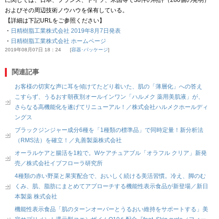
およびその周辺技術ノウハウを保有している。
【詳細は下記URLをご参照ください】
・
日精樹脂工業株式会社 2019年8月7日発表
・
日精樹脂工業株式会社 ホームページ
2019年08月07日 18：24
容器･パッケージ
関連記事
お客様の切実な声に耳を傾けてたどり着いた、肌の「薄層化」への答え
こすらず、うるおす朝夜別オールインワン「ハルメク 薬用美肌液」が、
さらなる高機能化を遂げてリニューアル！／株式会社ハルメクホールディ
ングス
ブラックジンジャー成分6種を「1種類の標準品」で同時定量！新分析法
（RMS法）を確立！／丸善製薬株式会社
オーラルケアと腸活を1粒で。Wケアチュアブル「オラフル クリア」新発
売／株式会社イブフローラ研究所
4種類の赤い野菜と果実配合で、おいしく続ける美活習慣。冷え、脚のむ
くみ、肌、脂肪にまとめてアプローチする機能性表示食品が新登場／新日
本製薬 株式会社
機能性表示食品「肌のターンオーバーとうるおい維持をサポートする」美