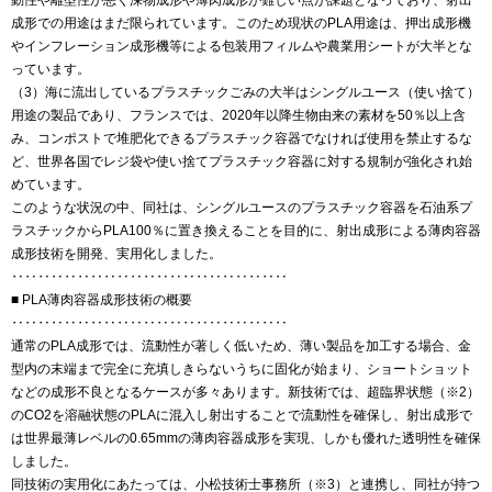
成形での用途はまだ限られています。このため現状のPLA用途は、押出成形機
やインフレーション成形機等による包装用フィルムや農業用シートが大半とな
っています。
（3）海に流出しているプラスチックごみの大半はシングルユース（使い捨て）
用途の製品であり、フランスでは、2020年以降生物由来の素材を50％以上含
み、コンポストで堆肥化できるプラスチック容器でなければ使用を禁止するな
ど、世界各国でレジ袋や使い捨てプラスチック容器に対する規制が強化され始
めています。
このような状況の中、同社は、シングルユースのプラスチック容器を石油系プ
ラスチックからPLA100％に置き換えることを目的に、射出成形による薄肉容器
成形技術を開発、実用化しました。
‥‥‥‥‥‥‥‥‥‥‥‥‥‥‥‥‥‥‥‥‥
■ PLA薄肉容器成形技術の概要
‥‥‥‥‥‥‥‥‥‥‥‥‥‥‥‥‥‥‥‥‥
通常のPLA成形では、流動性が著しく低いため、薄い製品を加工する場合、金
型内の末端まで完全に充填しきらないうちに固化が始まり、ショートショット
などの成形不良となるケースが多々あります。新技術では、超臨界状態（※2）
のCO2を溶融状態のPLAに混入し射出することで流動性を確保し、射出成形で
は世界最薄レベルの0.65mmの薄肉容器成形を実現、しかも優れた透明性を確保
しました。
同技術の実用化にあたっては、小松技術士事務所（※3）と連携し、同社が持つ