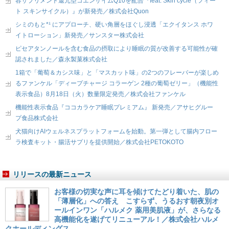
容サプリメント還元型コエンザイムQ10を配合『feat. Skin cycle（フィー
ト スキンサイクル）』が新発売／株式会社Quon
シミのもと*¹ にアプローチ、硬い角層をほぐし浸透「エクイタンス ホワ
イトローション」新発売／サンスター株式会社
ピセアタンノールを含む食品の摂取により睡眠の質が改善する可能性が確
認されました／森永製菓株式会社
1箱で「葡萄＆カシス味」と「マスカット味」の2つのフレーバーが楽しめ
るファンケル「ディープチャージ コラーゲン 2種の葡萄ゼリー」（機能性
表示食品）8月18日（火）数量限定発売／株式会社ファンケル
機能性表示食品『ココカラケア睡眠プレミアム』 新発売／アサヒグルー
プ食品株式会社
犬猫向けAIウェルネスプラットフォームを始動。第一弾として腸内フロー
ラ検査キット・腸活サプリを提供開始／株式会社PETOKOTO
リリースの最新ニュース
お客様の切実な声に耳を傾けてたどり着いた、肌の
「薄層化」への答え こすらず、うるおす朝夜別オ
ールインワン「ハルメク 薬用美肌液」が、さらなる
高機能化を遂げてリニューアル！／株式会社ハルメ
クホールディングス