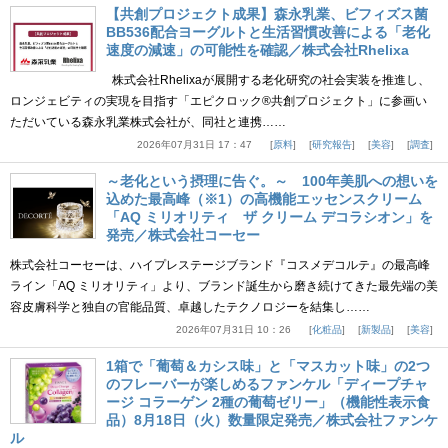
【共創プロジェクト成果】森永乳業、ビフィズス菌
BB536配合ヨーグルトと生活習慣改善による「老化
速度の減速」の可能性を確認／株式会社Rhelixa
株式会社Rhelixaが展開する老化研究の社会実装を推進し、
ロンジェビティの実現を目指す「エピクロック®共創プロジェクト」に参画い
ただいている森永乳業株式会社が、同社と連携……
2026年07月31日 17：47
原料
研究報告
美容
調査
～老化という摂理に告ぐ。～ 100年美肌への想いを
込めた最高峰（※1）の高機能エッセンスクリーム
「AQ ミリオリティ ザ クリーム デコラシオン」を
発売／株式会社コーセー
株式会社コーセーは、ハイプレステージブランド『コスメデコルテ』の最高峰
ライン「AQ ミリオリティ」より、ブランド誕生から磨き続けてきた最先端の美
容皮膚科学と独自の官能品質、卓越したテクノロジーを結集し……
2026年07月31日 10：26
化粧品
新製品
美容
1箱で「葡萄＆カシス味」と「マスカット味」の2つ
のフレーバーが楽しめるファンケル「ディープチャ
ージ コラーゲン 2種の葡萄ゼリー」（機能性表示食
品）8月18日（火）数量限定発売／株式会社ファンケ
ル