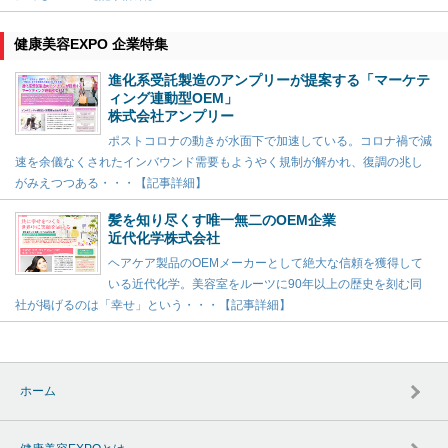
健康美容EXPO 企業特集
進化系受託製造のアンプリーが提案する「マーケテ
ィング連動型OEM」
株式会社アンプリー
ポストコロナの動きが水面下で加速している。コロナ禍で減
速を余儀なくされたインバウンド需要もようやく規制が解かれ、復調の兆し
がみえつつある・・・【記事詳細】
髪を知り尽くす唯一無二のOEM企業
近代化学株式会社
ヘアケア製品のOEMメーカーとして絶大な信頼を獲得して
いる近代化学。美容室をルーツに90年以上の歴史を刻む同
社が掲げるのは「幸せ」という・・・【記事詳細】
ホーム