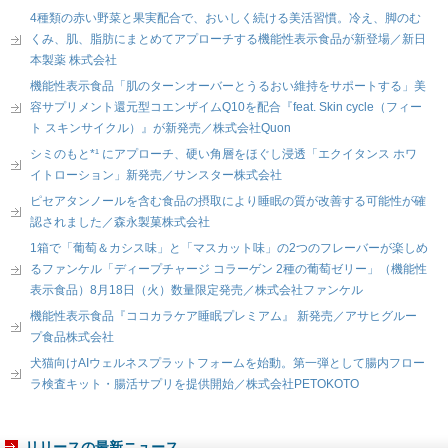
4種類の赤い野菜と果実配合で、おいしく続ける美活習慣。冷え、脚のむ
くみ、肌、脂肪にまとめてアプローチする機能性表示食品が新登場／新日
本製薬 株式会社
機能性表示食品「肌のターンオーバーとうるおい維持をサポートする」美
容サプリメント還元型コエンザイムQ10を配合『feat. Skin cycle（フィー
ト スキンサイクル）』が新発売／株式会社Quon
シミのもと*¹ にアプローチ、硬い角層をほぐし浸透「エクイタンス ホワ
イトローション」新発売／サンスター株式会社
ピセアタンノールを含む食品の摂取により睡眠の質が改善する可能性が確
認されました／森永製菓株式会社
1箱で「葡萄＆カシス味」と「マスカット味」の2つのフレーバーが楽しめ
るファンケル「ディープチャージ コラーゲン 2種の葡萄ゼリー」（機能性
表示食品）8月18日（火）数量限定発売／株式会社ファンケル
機能性表示食品『ココカラケア睡眠プレミアム』 新発売／アサヒグルー
プ食品株式会社
犬猫向けAIウェルネスプラットフォームを始動。第一弾として腸内フロー
ラ検査キット・腸活サプリを提供開始／株式会社PETOKOTO
リリースの最新ニュース