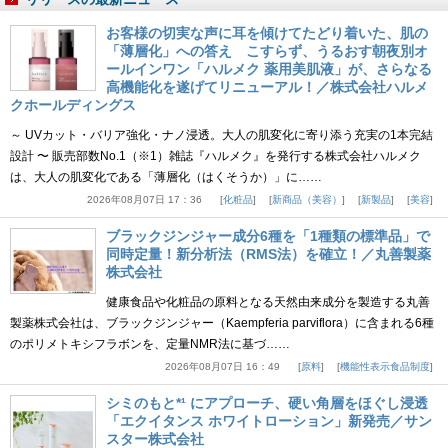
お客様の切実な声に耳を傾けてたどり着いた、肌の
「薄層化」への答え こすらず、うるおす朝夜別オ
ールインワン「ハルメク 薬用美肌液」が、さらなる
高機能化を遂げてリニューアル！／株式会社ハルメ
クホールディングス
～ UVカット・バリア強化・ナノ浸透。大人の肌変化に寄り添う充実の1本完結
設計 〜 販売部数No.1（※1）雑誌『ハルメク』を発行する株式会社ハルメク
は、大人の肌変化である「薄層化（はくそうか）」に……
2026年08月07日 17：36
化粧品
新商品（美容）
新製品
美容
ブラックジンジャー成分6種を「1種類の標準品」で
同時定量！新分析法（RMS法）を確立！／丸善製薬
株式会社
健康食品や化粧品の原料となる天然由来成分を製造する丸善
製薬株式会社は、ブラックジンジャー（Kaempferia parviflora）に含まれる6種
のポリメトキシフラボンを、定量NMR法に基づ……
2026年08月07日 16：49
原料
機能性表示食品制度
シミのもと*¹ にアプローチ、硬い角層をほぐし浸透
「エクイタンス ホワイトローション」新発売／サン
スター株式会社