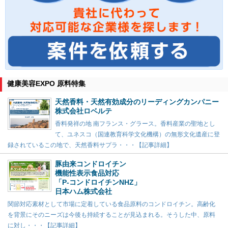
健康美容EXPO 原料特集
天然香料・天然有効成分のリーディングカンパニー
株式会社ロベルテ
香料発祥の地 南フランス・グラース。香料産業の聖地とし
て、ユネスコ（国連教育科学文化機構）の無形文化遺産に登
録されているこの地で、天然香料サプラ・・・【記事詳細】
豚由来コンドロイチン
機能性表示食品対応
「P-コンドロイチンNHZ」
日本ハム株式会社
関節対応素材として市場に定着している食品原料のコンドロイチン。高齢化
を背景にそのニーズは今後も持続することが見込まれる。そうした中、原料
に対し・・・【記事詳細】