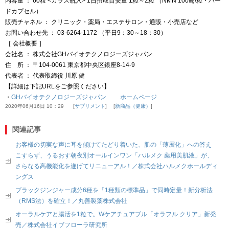
内容量 ： 60粒 <ガラス瓶入> 1日摂取目安量 1粒～2粒 （NMN 100㎎/粒・ハー
ドカプセル）
販売チャネル ： クリニック・薬局・エステサロン・通販・小売店など
お問い合わせ先 ： 03-6264-1172 （平日9：30～18：30）
［ 会社概要 ］
会社名 ： 株式会社GHバイオテクノロジーズジャパン
住 所 ： 〒104-0061 東京都中央区銀座8-14-9
代表者 ： 代表取締役 川原 健
【詳細は下記URLをご参照ください】
・
GHバイオテクノロジーズジャパン ホームページ
2020年06月16日 10：29
サプリメント
新商品（健康）
関連記事
お客様の切実な声に耳を傾けてたどり着いた、肌の「薄層化」への答え
こすらず、うるおす朝夜別オールインワン「ハルメク 薬用美肌液」が、
さらなる高機能化を遂げてリニューアル！／株式会社ハルメクホールディ
ングス
ブラックジンジャー成分6種を「1種類の標準品」で同時定量！新分析法
（RMS法）を確立！／丸善製薬株式会社
オーラルケアと腸活を1粒で。Wケアチュアブル「オラフル クリア」新発
売／株式会社イブフローラ研究所