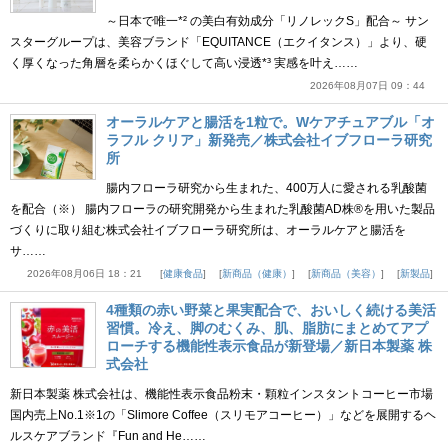
～日本で唯一*² の美白有効成分「リノレックS」配合～ サン
スターグループは、美容ブランド「EQUITANCE（エクイタンス）」より、硬
く厚くなった角層を柔らかくほぐして高い浸透*³ 実感を叶え……
2026年08月07日 09：44
オーラルケアと腸活を1粒で。Wケアチュアブル「オ
ラフル クリア」新発売／株式会社イブフローラ研究
所
腸内フローラ研究から生まれた、400万人に愛される乳酸菌
を配合（※） 腸内フローラの研究開発から生まれた乳酸菌AD株®を用いた製品
づくりに取り組む株式会社イブフローラ研究所は、オーラルケアと腸活を
サ……
2026年08月06日 18：21
健康食品
新商品（健康）
新商品（美容）
新製品
4種類の赤い野菜と果実配合で、おいしく続ける美活
習慣。冷え、脚のむくみ、肌、脂肪にまとめてアプ
ローチする機能性表示食品が新登場／新日本製薬 株
式会社
新日本製薬 株式会社は、機能性表示食品粉末・顆粒インスタントコーヒー市場
国内売上No.1※1の「Slimore Coffee（スリモアコーヒー）」などを展開するヘ
ルスケアブランド『Fun and He……