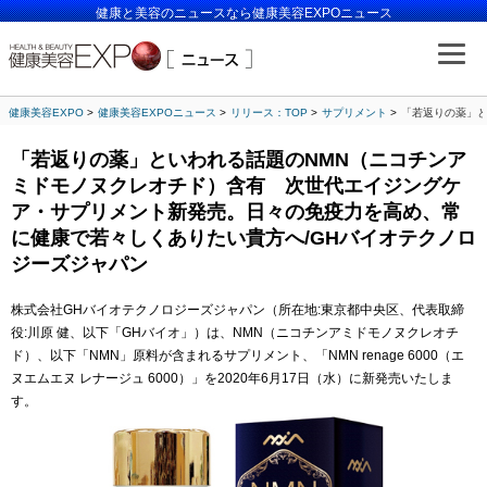
健康と美容のニュースなら健康美容EXPOニュース
健康美容EXPO
健康美容EXPOニュース
リリース：TOP
サプリメント
「若返りの薬」と
「若返りの薬」といわれる話題のNMN（ニコチンア
ミドモノヌクレオチド）含有 次世代エイジングケ
ア・サプリメント新発売。日々の免疫力を高め、常
に健康で若々しくありたい貴方へ/GHバイオテクノロ
ジーズジャパン
株式会社GHバイオテクノロジーズジャパン（所在地:東京都中央区、代表取締
役:川原 健、以下「GHバイオ」）は、NMN（ニコチンアミドモノヌクレオチ
ド）、以下「NMN」原料が含まれるサプリメント、「NMN renage 6000（エ
ヌエムエヌ レナージュ 6000）」を2020年6月17日（水）に新発売いたしま
す。