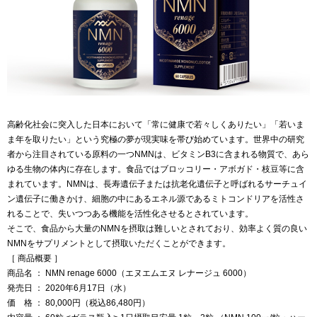
高齢化社会に突入した日本において「常に健康で若々しくありたい」「若いま
ま年を取りたい」という究極の夢が現実味を帯び始めています。世界中の研究
者から注目されている原料の一つNMNは、ビタミンB3に含まれる物質で、あら
ゆる生物の体内に存在します。食品ではブロッコリー・アボガド・枝豆等に含
まれています。NMNは、長寿遺伝子または抗老化遺伝子と呼ばれるサーチュイ
ン遺伝子に働きかけ、細胞の中にあるエネル源であるミトコンドリアを活性さ
れることで、失いつつある機能を活性化させるとされています。
そこで、食品から大量のNMNを摂取は難しいとされており、効率よく質の良い
NMNをサプリメントとして摂取いただくことができます。
［ 商品概要 ］
商品名 ： NMN renage 6000（エヌエムエヌ レナージュ 6000）
発売日 ： 2020年6月17日（水）
価 格 ： 80,000円（税込86,480円）