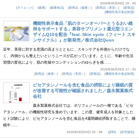
2026年08月06日 18：00
ダイエット
健康
健康食品
新商品（健康）
新商品（美容）
新製品
機能性表示食品制度
機能性表示食品「肌のターンオーバーとうるおい維
持をサポートする」美容サプリメント還元型コエン
ザイムQ10を配合『feat. Skin cycle（フィート スキ
ンサイクル）』が新発売／株式会社Quon
近年、美容に対する意識の高まりとともに、スキンケアを外側からだけでな
く、内側からも整えたいというニーズが広がっています。とくに、年齢や生活
習慣の変化により、肌の乾燥やコンディションのゆらぎを感……
2026年08月05日 17：03
新商品（健康）
新商品（美容）
新製品
機能性表示食品制度
ピセアタンノールを含む食品の摂取により睡眠の質
が改善する可能性が確認されました／森永製菓株式
会社
森永製菓株式会社では、ポリフェノールの一種である「ピセ
アタンノール」の機能性研究を進めています。この度、健常成人を対象とした
ヒト試験により、ピセアタンノールを含む食品を4週間継続摂取することで、睡
眠中……
2026年08月04日 20：09
原料
研究報告