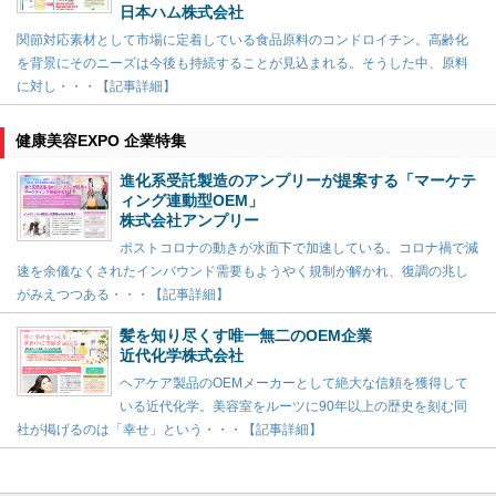
日本ハム株式会社
関節対応素材として市場に定着している食品原料のコンドロイチン。高齢化
を背景にそのニーズは今後も持続することが見込まれる。そうした中、原料
に対し・・・【記事詳細】
健康美容EXPO 企業特集
進化系受託製造のアンプリーが提案する「マーケテ
ィング連動型OEM」
株式会社アンプリー
ポストコロナの動きが水面下で加速している。コロナ禍で減
速を余儀なくされたインバウンド需要もようやく規制が解かれ、復調の兆し
がみえつつある・・・【記事詳細】
髪を知り尽くす唯一無二のOEM企業
近代化学株式会社
ヘアケア製品のOEMメーカーとして絶大な信頼を獲得して
いる近代化学。美容室をルーツに90年以上の歴史を刻む同
社が掲げるのは「幸せ」という・・・【記事詳細】