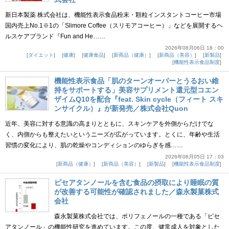
新日本製薬 株式会社は、機能性表示食品粉末・顆粒インスタントコーヒー市場
国内売上No.1※1の「Slimore Coffee（スリモアコーヒー）」などを展開するヘ
ルスケアブランド『Fun and He……
2026年08月06日 18：00
ダイエット
健康
健康食品
新商品（健康）
新商品（美容）
新製品
機能性表示食品制度
機能性表示食品「肌のターンオーバーとうるおい維
持をサポートする」美容サプリメント還元型コエン
ザイムQ10を配合『feat. Skin cycle（フィート スキ
ンサイクル）』が新発売／株式会社Quon
近年、美容に対する意識の高まりとともに、スキンケアを外側からだけでな
く、内側からも整えたいというニーズが広がっています。とくに、年齢や生活
習慣の変化により、肌の乾燥やコンディションのゆらぎを感……
2026年08月05日 17：03
新商品（健康）
新商品（美容）
新製品
機能性表示食品制度
ピセアタンノールを含む食品の摂取により睡眠の質
が改善する可能性が確認されました／森永製菓株式
会社
森永製菓株式会社では、ポリフェノールの一種である「ピセ
アタンノール」の機能性研究を進めています。この度、健常成人を対象とした