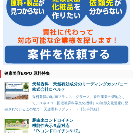
健康美容EXPO 原料特集
天然香料・天然有効成分のリーディングカンパニー
株式会社ロベルテ
香料発祥の地 南フランス・グラース。香料産業の聖地とし
て、ユネスコ（国連教育科学文化機構）の無形文化遺産に登
録されているこの地で、天然香料サプラ・・・【記事詳細】
豚由来コンドロイチン
機能性表示食品対応
「P-コンドロイチンNHZ」