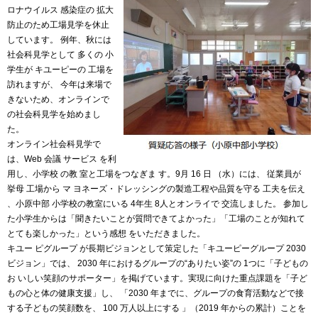
ロナウイルス 感染症の 拡大
防止のため工場見学を休止
しています。 例年、秋には
社会科見学として 多くの 小
学生が キユーピーの 工場を
訪れますが、 今年は来場で
きないため、オンラインで
の社会科見学を始めまし
た。
オンライン社会科見学で
は、Web 会議 サービス を利
用し、小学校 の教 室と工場をつなぎま す。9月 16 日 （水）には、 従業員が
挙母 工場から マ ヨネーズ・ドレッシングの製造工程や品質を守る 工夫を伝え
、小原中部 小学校の教室にいる 4年生 8人とオンライで 交流しました。 参加し
た小学生からは「聞きたいことが質問できてよかった」「工場のことが知れて
とても楽しかった」という感想 をいただきました。
キユー ピグループ が長期ビジョンとして策定した「キユーピーグループ 2030
ビジョン」では、 2030 年におけるグループの“ありたい姿”の 1つに「子どもの
お いしい笑顔のサポーター」を掲げています。実現に向けた重点課題を「子ど
もの心と体の健康支援」し、 「2030 年までに、グループの食育活動などで接
する子どもの笑顔数を、 100 万人以上にする 」（2019 年からの累計）ことを