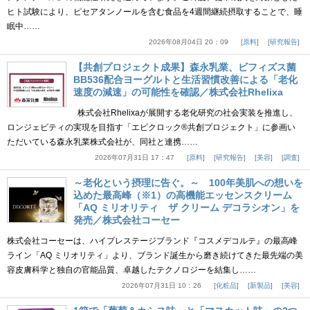
ヒト試験により、ピセアタンノールを含む食品を4週間継続摂取することで、睡
眠中……
2026年08月04日 20：09
原料
研究報告
【共創プロジェクト成果】森永乳業、ビフィズス菌
BB536配合ヨーグルトと生活習慣改善による「老化
速度の減速」の可能性を確認／株式会社Rhelixa
株式会社Rhelixaが展開する老化研究の社会実装を推進し、
ロンジェビティの実現を目指す「エピクロック®共創プロジェクト」に参画い
ただいている森永乳業株式会社が、同社と連携……
2026年07月31日 17：47
原料
研究報告
美容
調査
～老化という摂理に告ぐ。～ 100年美肌への想いを
込めた最高峰（※1）の高機能エッセンスクリーム
「AQ ミリオリティ ザ クリーム デコラシオン」を
発売／株式会社コーセー
株式会社コーセーは、ハイプレステージブランド『コスメデコルテ』の最高峰
ライン「AQ ミリオリティ」より、ブランド誕生から磨き続けてきた最先端の美
容皮膚科学と独自の官能品質、卓越したテクノロジーを結集し……
2026年07月31日 10：26
化粧品
新製品
美容