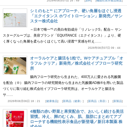
2026年08月07日 16：49
原料
機能性表示食品制度
シミのもと*¹ にアプローチ、硬い角層をほぐし浸透
「エクイタンス ホワイトローション」新発売／サン
スター株式会社
～日本で唯一*² の美白有効成分「リノレックS」配合～ サン
スターグループは、美容ブランド「EQUITANCE（エクイタンス）」より、硬
く厚くなった角層を柔らかくほぐして高い浸透*³ 実感を叶え……
2026年08月07日 09：44
オーラルケアと腸活を1粒で。Wケアチュアブル「オ
ラフル クリア」新発売／株式会社イブフローラ研究
所
腸内フローラ研究から生まれた、400万人に愛される乳酸菌
を配合（※） 腸内フローラの研究開発から生まれた乳酸菌AD株®を用いた製品
づくりに取り組む株式会社イブフローラ研究所は、オーラルケアと腸活を
サ……
2026年08月06日 18：21
健康食品
新商品（健康）
新商品（美容）
新製品
4種類の赤い野菜と果実配合で、おいしく続ける美活
習慣。冷え、脚のむくみ、肌、脂肪にまとめてアプ
ローチする機能性表示食品が新登場／新日本製薬 株
式会社