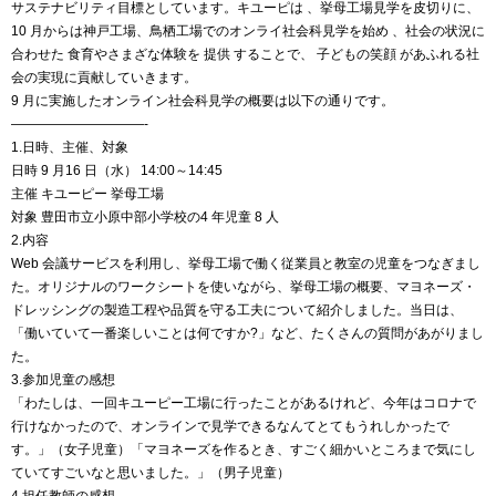
サステナビリティ目標としています。キユーピは 、挙母工場見学を皮切りに、
10 月からは神戸工場、鳥栖工場でのオンライ社会科見学を始め 、社会の状況に
合わせた 食育やさまざな体験を 提供 することで、 子どもの笑顔 があふれる社
会の実現に貢献していきます。
9 月に実施したオンライン社会科見学の概要は以下の通りです。
——————————-
1.日時、主催、対象
日時 9 月16 日（水） 14:00～14:45
主催 キユーピー 挙母工場
対象 豊田市立小原中部小学校の4 年児童 8 人
2.内容
Web 会議サービスを利用し、挙母工場で働く従業員と教室の児童をつなぎまし
た。オリジナルのワークシートを使いながら、挙母工場の概要、マヨネーズ・
ドレッシングの製造工程や品質を守る工夫について紹介しました。当日は、
「働いていて一番楽しいことは何ですか?」など、たくさんの質問があがりまし
た。
3.参加児童の感想
「わたしは、一回キユーピー工場に行ったことがあるけれど、今年はコロナで
行けなかったので、オンラインで見学できるなんてとてもうれしかったで
す。」（女子児童）「マヨネーズを作るとき、すごく細かいところまで気にし
ていてすごいなと思いました。」（男子児童）