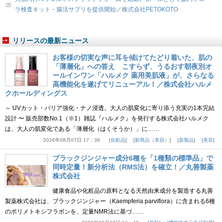
ラ検査キット・腸活サプリを提供開始／株式会社PETOKOTO
リリースの最新ニュース
お客様の切実な声に耳を傾けてたどり着いた、肌の
「薄層化」への答え こすらず、うるおす朝夜別オ
ールインワン「ハルメク 薬用美肌液」が、さらなる
高機能化を遂げてリニューアル！／株式会社ハルメ
クホールディングス
～ UVカット・バリア強化・ナノ浸透。大人の肌変化に寄り添う充実の1本完結
設計 〜 販売部数No.1（※1）雑誌『ハルメク』を発行する株式会社ハルメク
は、大人の肌変化である「薄層化（はくそうか）」に……
2026年08月07日 17：36
化粧品
新商品（美容）
新製品
美容
ブラックジンジャー成分6種を「1種類の標準品」で
同時定量！新分析法（RMS法）を確立！／丸善製薬
株式会社
健康食品や化粧品の原料となる天然由来成分を製造する丸善
製薬株式会社は、ブラックジンジャー（Kaempferia parviflora）に含まれる6種
のポリメトキシフラボンを、定量NMR法に基づ……