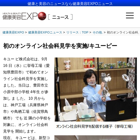
健康と美容のニュースなら健康美容EXPOニュース
健康美容EXPO
健康美容EXPOニュース
リリース：TOP
その他.
初のオンライン社会科
初のオンライン社会科見学を実施/キユーピー
キユー ピ株式会社は、9月
16 日（水）に挙母工場（愛
知県豊田市）で初めてオン
ライン社会科見学を実施し
ました。当日は、豊田市立
小原中部小学校 4年生 が参
加し ま した。 10 月から
は、神戸工場（兵庫県神戸
市）や鳥栖工場（佐賀県鳥
栖市） でも 近 隣の小学校を
対象に、オンライン社会科
見学を 開始します。
現在、 キユー ピは、新型コ