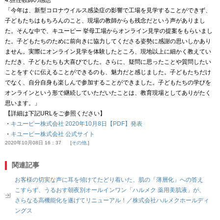
4.担任教師の感想
「今年は、新型コロナウイルス感染症の影響で工場を見学することができず、
子どもたちはもちろんのこと、現場の教師からも残念だという声がありまし
た。そんな中で、キユーピー 挙母工場からオンライン見学の提案をもらいまし
た。子どもたちのために前向きに協力してくださる姿勢に感謝の思いしかあり
ません。実際にオンライン見学を体験したところ、現地以上に細かく教えてい
ただき、子どもたちも大喜びでした。さらに、疑問に思ったことや質問したい
ことをすぐに伝えることができるのも、魅力だと感じました。子どもたちだけ
でなく、自分自身も楽しんで参加することができました。子どもたちの学びを
オンラインという形で継続していただいたことは、教育現場としてありがたく
思います。」
【詳細は下記URLをご参照ください】
・
キユーピー株式会社 2020年10月8日【PDF】発表
・
キユーピー株式会社 公式サイト
2020年10月08日 16：37
その他.
関連記事
お客様の切実な声に耳を傾けてたどり着いた、肌の「薄層化」への答え
こすらず、うるおす朝夜別オールインワン「ハルメク 薬用美肌液」が、
さらなる高機能化を遂げてリニューアル！／株式会社ハルメクホールディ
ングス