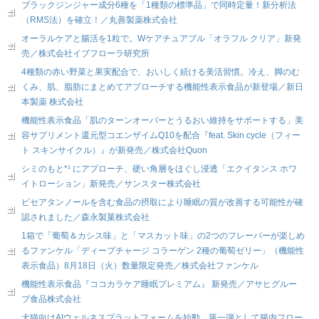
ブラックジンジャー成分6種を「1種類の標準品」で同時定量！新分析法
（RMS法）を確立！／丸善製薬株式会社
オーラルケアと腸活を1粒で。Wケアチュアブル「オラフル クリア」新発
売／株式会社イブフローラ研究所
4種類の赤い野菜と果実配合で、おいしく続ける美活習慣。冷え、脚のむ
くみ、肌、脂肪にまとめてアプローチする機能性表示食品が新登場／新日
本製薬 株式会社
機能性表示食品「肌のターンオーバーとうるおい維持をサポートする」美
容サプリメント還元型コエンザイムQ10を配合『feat. Skin cycle（フィー
ト スキンサイクル）』が新発売／株式会社Quon
シミのもと*¹ にアプローチ、硬い角層をほぐし浸透「エクイタンス ホワ
イトローション」新発売／サンスター株式会社
ピセアタンノールを含む食品の摂取により睡眠の質が改善する可能性が確
認されました／森永製菓株式会社
1箱で「葡萄＆カシス味」と「マスカット味」の2つのフレーバーが楽しめ
るファンケル「ディープチャージ コラーゲン 2種の葡萄ゼリー」（機能性
表示食品）8月18日（火）数量限定発売／株式会社ファンケル
機能性表示食品『ココカラケア睡眠プレミアム』 新発売／アサヒグルー
プ食品株式会社
犬猫向けAIウェルネスプラットフォームを始動。第一弾として腸内フロー