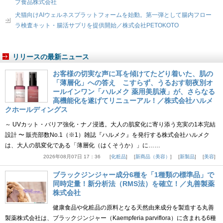
プ食品株式会社
犬猫向けAIウェルネスプラットフォームを始動。第一弾として腸内フロー
ラ検査キット・腸活サプリを提供開始／株式会社PETOKOTO
リリースの最新ニュース
お客様の切実な声に耳を傾けてたどり着いた、肌の
「薄層化」への答え こすらず、うるおす朝夜別オ
ールインワン「ハルメク 薬用美肌液」が、さらなる
高機能化を遂げてリニューアル！／株式会社ハルメ
クホールディングス
～ UVカット・バリア強化・ナノ浸透。大人の肌変化に寄り添う充実の1本完結
設計 〜 販売部数No.1（※1）雑誌『ハルメク』を発行する株式会社ハルメク
は、大人の肌変化である「薄層化（はくそうか）」に……
2026年08月07日 17：36
化粧品
新商品（美容）
新製品
美容
ブラックジンジャー成分6種を「1種類の標準品」で
同時定量！新分析法（RMS法）を確立！／丸善製薬
株式会社
健康食品や化粧品の原料となる天然由来成分を製造する丸善
製薬株式会社は、ブラックジンジャー（Kaempferia parviflora）に含まれる6種