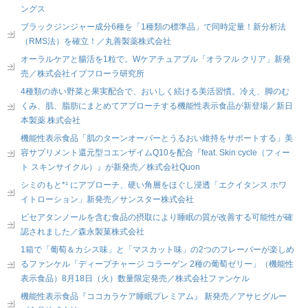
ングス
ブラックジンジャー成分6種を「1種類の標準品」で同時定量！新分析法
（RMS法）を確立！／丸善製薬株式会社
オーラルケアと腸活を1粒で。Wケアチュアブル「オラフル クリア」新発
売／株式会社イブフローラ研究所
4種類の赤い野菜と果実配合で、おいしく続ける美活習慣。冷え、脚のむ
くみ、肌、脂肪にまとめてアプローチする機能性表示食品が新登場／新日
本製薬 株式会社
機能性表示食品「肌のターンオーバーとうるおい維持をサポートする」美
容サプリメント還元型コエンザイムQ10を配合『feat. Skin cycle（フィー
ト スキンサイクル）』が新発売／株式会社Quon
シミのもと*¹ にアプローチ、硬い角層をほぐし浸透「エクイタンス ホワ
イトローション」新発売／サンスター株式会社
ピセアタンノールを含む食品の摂取により睡眠の質が改善する可能性が確
認されました／森永製菓株式会社
1箱で「葡萄＆カシス味」と「マスカット味」の2つのフレーバーが楽しめ
るファンケル「ディープチャージ コラーゲン 2種の葡萄ゼリー」（機能性
表示食品）8月18日（火）数量限定発売／株式会社ファンケル
機能性表示食品『ココカラケア睡眠プレミアム』 新発売／アサヒグルー