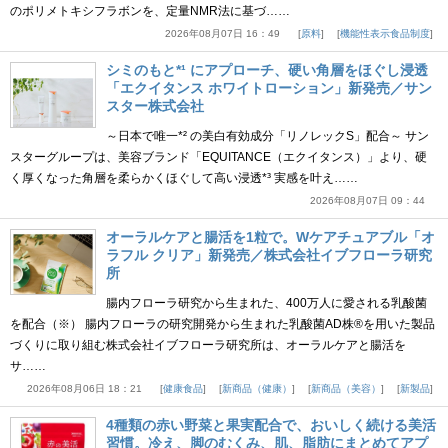
のポリメトキシフラボンを、定量NMR法に基づ……
2026年08月07日 16：49
原料
機能性表示食品制度
シミのもと*¹ にアプローチ、硬い角層をほぐし浸透
「エクイタンス ホワイトローション」新発売／サン
スター株式会社
～日本で唯一*² の美白有効成分「リノレックS」配合～ サン
スターグループは、美容ブランド「EQUITANCE（エクイタンス）」より、硬
く厚くなった角層を柔らかくほぐして高い浸透*³ 実感を叶え……
2026年08月07日 09：44
オーラルケアと腸活を1粒で。Wケアチュアブル「オ
ラフル クリア」新発売／株式会社イブフローラ研究
所
腸内フローラ研究から生まれた、400万人に愛される乳酸菌
を配合（※） 腸内フローラの研究開発から生まれた乳酸菌AD株®を用いた製品
づくりに取り組む株式会社イブフローラ研究所は、オーラルケアと腸活を
サ……
2026年08月06日 18：21
健康食品
新商品（健康）
新商品（美容）
新製品
4種類の赤い野菜と果実配合で、おいしく続ける美活
習慣。冷え、脚のむくみ、肌、脂肪にまとめてアプ