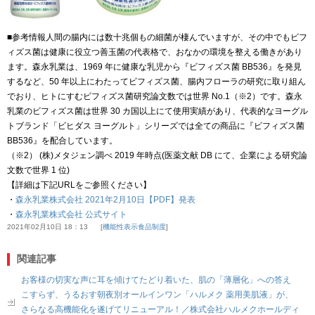
■参考情報人間の腸内には数十兆個もの細菌が棲んでいますが、その中でもビフ
ィズス菌は健康に役立つ善玉菌の代表格で、おなかの環境を整える働きがあり
ます。森永乳業は、1969 年に健康な乳児から『ビフィズス菌 BB536』を発見
するなど、50 年以上にわたってビフィズス菌、腸内フローラの研究に取り組ん
でおり、ヒトにすむビフィズス菌研究論文数では世界 No.1（※2）です。森永
乳業のビフィズス菌は世界 30 カ国以上にて使用実績があり、代表的なヨーグル
トブランド「ビヒダス ヨーグルト」シリーズでは全ての商品に『ビフィズス菌
BB536』を配合しています。
（※2） (株)メタジェン調べ 2019 年時点(医薬文献 DB にて、企業による研究論
文数で世界 1 位)
【詳細は下記URLをご参照ください】
・
森永乳業株式会社 2021年2月10日【PDF】発表
・
森永乳業株式会社 公式サイト
2021年02月10日 18：13
機能性表示食品制度
関連記事
お客様の切実な声に耳を傾けてたどり着いた、肌の「薄層化」への答え
こすらず、うるおす朝夜別オールインワン「ハルメク 薬用美肌液」が、
さらなる高機能化を遂げてリニューアル！／株式会社ハルメクホールディ