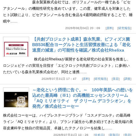
森永製菓株式会社では、ポリフェノールの一種である「ピセ
アタンノール」の機能性研究を進めています。この度、健常成人を対象とした
ヒト試験により、ピセアタンノールを含む食品を4週間継続摂取することで、睡
眠中……
2026年08月04日 20：09
原料
研究報告
【共創プロジェクト成果】森永乳業、ビフィズス菌
BB536配合ヨーグルトと生活習慣改善による「老化
速度の減速」の可能性を確認／株式会社Rhelixa
株式会社Rhelixaが展開する老化研究の社会実装を推進し、
ロンジェビティの実現を目指す「エピクロック®共創プロジェクト」に参画い
ただいている森永乳業株式会社が、同社と連携……
2026年07月31日 17：47
原料
研究報告
美容
調査
～老化という摂理に告ぐ。～ 100年美肌への想いを
込めた最高峰（※1）の高機能エッセンスクリーム
「AQ ミリオリティ ザ クリーム デコラシオン」を
発売／株式会社コーセー
株式会社コーセーは、ハイプレステージブランド『コスメデコルテ』の最高峰
ライン「AQ ミリオリティ」より、ブランド誕生から磨き続けてきた最先端の美
容皮膚科学と独自の官能品質、卓越したテクノロジーを結集し……
2026年07月31日 10：26
化粧品
新製品
美容