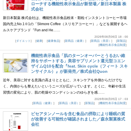
ローチする機能性表示食品が新登場／新日本製薬 株
式会社
新日本製薬 株式会社は、機能性表示食品粉末・顆粒インスタントコーヒー市場
国内売上No.1※1の「Slimore Coffee（スリモアコーヒー）」などを展開するヘ
ルスケアブランド『Fun and He……
2026年08月06日 18：00
ダイエット
健康
健康食品
新商品（健康）
新商品（美容）
新製品
機能性表示食品制度
機能性表示食品「肌のターンオーバーとうるおい維
持をサポートする」美容サプリメント還元型コエン
ザイムQ10を配合『feat. Skin cycle（フィート スキ
ンサイクル）』が新発売／株式会社Quon
近年、美容に対する意識の高まりとともに、スキンケアを外側からだけでな
く、内側からも整えたいというニーズが広がっています。とくに、年齢や生活
習慣の変化により、肌の乾燥やコンディションのゆらぎを感……
2026年08月05日 17：03
新商品（健康）
新商品（美容）
新製品
機能性表示食品制度
ピセアタンノールを含む食品の摂取により睡眠の質
が改善する可能性が確認されました／森永製菓株式
会社