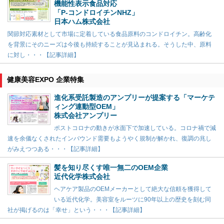
機能性表示食品対応
「P-コンドロイチンNHZ」
日本ハム株式会社
関節対応素材として市場に定着している食品原料のコンドロイチン。高齢化
を背景にそのニーズは今後も持続することが見込まれる。そうした中、原料
に対し・・・【記事詳細】
健康美容EXPO 企業特集
進化系受託製造のアンプリーが提案する「マーケテ
ィング連動型OEM」
株式会社アンプリー
ポストコロナの動きが水面下で加速している。コロナ禍で減
速を余儀なくされたインバウンド需要もようやく規制が解かれ、復調の兆し
がみえつつある・・・【記事詳細】
髪を知り尽くす唯一無二のOEM企業
近代化学株式会社
ヘアケア製品のOEMメーカーとして絶大な信頼を獲得して
いる近代化学。美容室をルーツに90年以上の歴史を刻む同
社が掲げるのは「幸せ」という・・・【記事詳細】