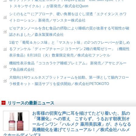
ト スキンサイクル）』が新発売／株式会社Quon
シミのもと*¹ にアプローチ、硬い角層をほぐし浸透「エクイタンス ホワ
イトローション」新発売／サンスター株式会社
ピセアタンノールを含む食品の摂取により睡眠の質が改善する可能性が確
認されました／森永製菓株式会社
1箱で「葡萄＆カシス味」と「マスカット味」の2つのフレーバーが楽しめ
るファンケル「ディープチャージ コラーゲン 2種の葡萄ゼリー」（機能性
表示食品）8月18日（火）数量限定発売／株式会社ファンケル
機能性表示食品『ココカラケア睡眠プレミアム』 新発売／アサヒグルー
プ食品株式会社
犬猫向けAIウェルネスプラットフォームを始動。第一弾として腸内フロー
ラ検査キット・腸活サプリを提供開始／株式会社PETOKOTO
リリースの最新ニュース
お客様の切実な声に耳を傾けてたどり着いた、肌の
「薄層化」への答え こすらず、うるおす朝夜別オ
ールインワン「ハルメク 薬用美肌液」が、さらなる
高機能化を遂げてリニューアル！／株式会社ハルメ
クホールディングス