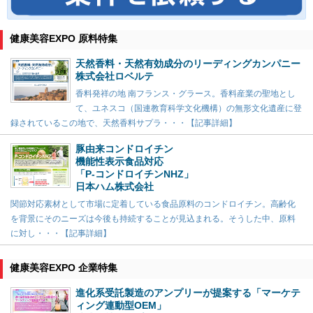
健康美容EXPO 原料特集
天然香料・天然有効成分のリーディングカンパニー
株式会社ロベルテ
香料発祥の地 南フランス・グラース。香料産業の聖地とし
て、ユネスコ（国連教育科学文化機構）の無形文化遺産に登
録されているこの地で、天然香料サプラ・・・【記事詳細】
豚由来コンドロイチン
機能性表示食品対応
「P-コンドロイチンNHZ」
日本ハム株式会社
関節対応素材として市場に定着している食品原料のコンドロイチン。高齢化
を背景にそのニーズは今後も持続することが見込まれる。そうした中、原料
に対し・・・【記事詳細】
健康美容EXPO 企業特集
進化系受託製造のアンプリーが提案する「マーケテ
ィング連動型OEM」