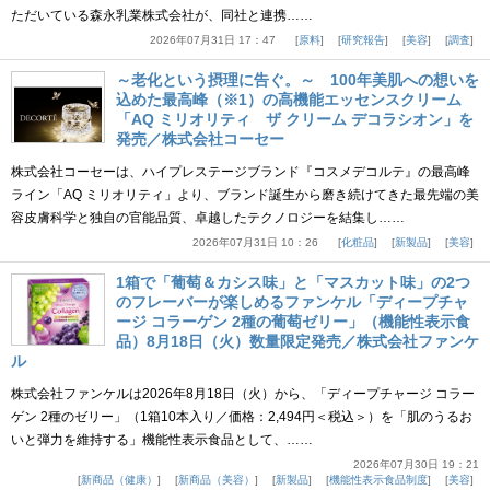
ただいている森永乳業株式会社が、同社と連携……
2026年07月31日 17：47
原料
研究報告
美容
調査
～老化という摂理に告ぐ。～ 100年美肌への想いを
込めた最高峰（※1）の高機能エッセンスクリーム
「AQ ミリオリティ ザ クリーム デコラシオン」を
発売／株式会社コーセー
株式会社コーセーは、ハイプレステージブランド『コスメデコルテ』の最高峰
ライン「AQ ミリオリティ」より、ブランド誕生から磨き続けてきた最先端の美
容皮膚科学と独自の官能品質、卓越したテクノロジーを結集し……
2026年07月31日 10：26
化粧品
新製品
美容
1箱で「葡萄＆カシス味」と「マスカット味」の2つ
のフレーバーが楽しめるファンケル「ディープチャ
ージ コラーゲン 2種の葡萄ゼリー」（機能性表示食
品）8月18日（火）数量限定発売／株式会社ファンケ
ル
株式会社ファンケルは2026年8月18日（火）から、「ディープチャージ コラー
ゲン 2種のゼリー」（1箱10本入り／価格：2,494円＜税込＞）を「肌のうるお
いと弾力を維持する」機能性表示食品として、……
2026年07月30日 19：21
新商品（健康）
新商品（美容）
新製品
機能性表示食品制度
美容