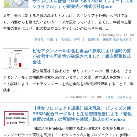
ザイムQ10を配合『feat. Skin cycle（フィート スキ
ンサイクル）』が新発売／株式会社Quon
近年、美容に対する意識の高まりとともに、スキンケアを外側からだけでな
く、内側からも整えたいというニーズが広がっています。とくに、年齢や生活
習慣の変化により、肌の乾燥やコンディションのゆらぎを感……
2026年08月05日 17：03
新商品（健康）
新商品（美容）
新製品
機能性表示食品制度
ピセアタンノールを含む食品の摂取により睡眠の質
が改善する可能性が確認されました／森永製菓株式
会社
森永製菓株式会社では、ポリフェノールの一種である「ピセ
アタンノール」の機能性研究を進めています。この度、健常成人を対象とした
ヒト試験により、ピセアタンノールを含む食品を4週間継続摂取することで、睡
眠中……
2026年08月04日 20：09
原料
研究報告
【共創プロジェクト成果】森永乳業、ビフィズス菌
BB536配合ヨーグルトと生活習慣改善による「老化
速度の減速」の可能性を確認／株式会社Rhelixa
株式会社Rhelixaが展開する老化研究の社会実装を推進し、
ロンジェビティの実現を目指す「エピクロック®共創プロジェクト」に参画い