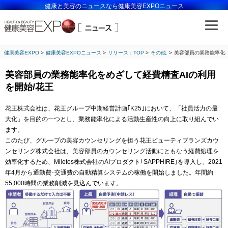
健康と美容のニュースなら健康美容EXPOニュース
健康美容EXPO
健康美容EXPOニュース
リリース：TOP
その他.
美容部員の業務能率化を
美容部員の業務能率化をめざして経費精査AIの利用
を開始/花王
花王株式会社は、花王グループ中期経営計画｢K25｣において、「社員活力の最
大化」を目的の一つとし、業務能率化による活動生産性の向上に取り組んでい
ます。
このたび、グループの美容カウンセリングを担う花王ビューティブランズカウ
ンセリング株式会社は、美容部員のカウンセリング活動にともなう経費処理を
効率化するため、Miletos株式会社のAIプロダクト｢SAPPHIRE｣を導入し、2021
年4月から通勤費･交通費の自動精算システムの稼働を開始しました。年間約
55,000時間の業務削減を見込んでいます。