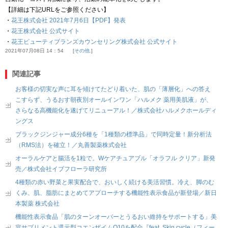
【詳細は下記URLをご参照ください】
・
花王株式会社 2021年7月6日【PDF】発表
・
花王株式会社 公式サイト
・
花王ビューティブランズカウンセリング株式会社 公式サイト
2021年07月08日 14：54
その他.
関連記事
お客様の切実な声に耳を傾けてたどり着いた、肌の「薄層化」への答え
こすらず、うるおす朝夜別オールインワン「ハルメク 薬用美肌液」が、
さらなる高機能化を遂げてリニューアル！／株式会社ハルメクホールディ
ングス
ブラックジンジャー成分6種を「1種類の標準品」で同時定量！新分析法
（RMS法）を確立！／丸善製薬株式会社
オーラルケアと腸活を1粒で。Wケアチュアブル「オラフル クリア」新発
売／株式会社イブフローラ研究所
4種類の赤い野菜と果実配合で、おいしく続ける美活習慣。冷え、脚のむ
くみ、肌、脂肪にまとめてアプローチする機能性表示食品が新登場／新日
本製薬 株式会社
機能性表示食品「肌のターンオーバーとうるおい維持をサポートする」美
容サプリメント還元型コエンザイムQ10を配合『feat. Skin cycle（フィー