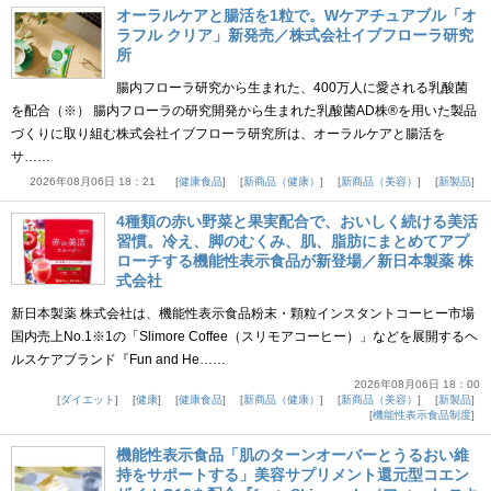
オーラルケアと腸活を1粒で。Wケアチュアブル「オ
ラフル クリア」新発売／株式会社イブフローラ研究
所
腸内フローラ研究から生まれた、400万人に愛される乳酸菌
を配合（※） 腸内フローラの研究開発から生まれた乳酸菌AD株®を用いた製品
づくりに取り組む株式会社イブフローラ研究所は、オーラルケアと腸活を
サ……
2026年08月06日 18：21
健康食品
新商品（健康）
新商品（美容）
新製品
4種類の赤い野菜と果実配合で、おいしく続ける美活
習慣。冷え、脚のむくみ、肌、脂肪にまとめてアプ
ローチする機能性表示食品が新登場／新日本製薬 株
式会社
新日本製薬 株式会社は、機能性表示食品粉末・顆粒インスタントコーヒー市場
国内売上No.1※1の「Slimore Coffee（スリモアコーヒー）」などを展開するヘ
ルスケアブランド『Fun and He……
2026年08月06日 18：00
ダイエット
健康
健康食品
新商品（健康）
新商品（美容）
新製品
機能性表示食品制度
機能性表示食品「肌のターンオーバーとうるおい維
持をサポートする」美容サプリメント還元型コエン