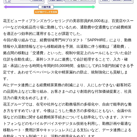
花王ビューティブランズカウンセリングの美容部員約6,000名は、百貨店やスー
パーなどの化粧品売り場に勤務しているため、通勤費や交通費などの経費精算
を適正かつ効率的に運用することが課題でした。
今回の取り組みでは、経費領域専門AIプロダクト「SAPPHIRE」により、勤務
情報や入退館情報などから移動経路を予測、出退勤に伴う移動は「通勤費」、
拠点間の移動は「交通費」といった、税制や規定上のルールにもとづいた会計
仕訳を自動生成し、基幹システムに連携して会計処理することで、入力・確
認・承認にかかる時間を年間約55,000時間、金額にして約1.5億円削減できる予
定です。あわせてペーパーレス化や精算漏れの防止、統制強化にも貢献しま
す。
AIとデータ連携による経費精算業務の削減により、人にしかできない顧客対応
の品質向上などに取り組み、お客さまへのより創造的な付加価値提案と、社員
活力の最大化をめざします。
花王グループでは、在宅や社外などの勤務場所の多様化や、自由で能率的な働
き方をすすめています。今後はこうした働き方の多様化にともない、会議や出
張などの活動に関する経費精算手続きについても効率化していきます。スマー
トフォンなどのモバイルデバイスやデジタル技術を利用し、勤務計画や最適な
移動ルート・費用計算やキャッシュレスによる支払いなど、データ連携による
自動化・コスト削減により、活動の能率化をめざします。