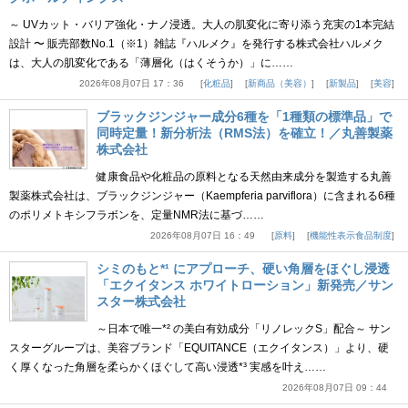
～ UVカット・バリア強化・ナノ浸透。大人の肌変化に寄り添う充実の1本完結
設計 〜 販売部数No.1（※1）雑誌『ハルメク』を発行する株式会社ハルメク
は、大人の肌変化である「薄層化（はくそうか）」に……
2026年08月07日 17：36
化粧品
新商品（美容）
新製品
美容
ブラックジンジャー成分6種を「1種類の標準品」で
同時定量！新分析法（RMS法）を確立！／丸善製薬
株式会社
健康食品や化粧品の原料となる天然由来成分を製造する丸善
製薬株式会社は、ブラックジンジャー（Kaempferia parviflora）に含まれる6種
のポリメトキシフラボンを、定量NMR法に基づ……
2026年08月07日 16：49
原料
機能性表示食品制度
シミのもと*¹ にアプローチ、硬い角層をほぐし浸透
「エクイタンス ホワイトローション」新発売／サン
スター株式会社
～日本で唯一*² の美白有効成分「リノレックS」配合～ サン
スターグループは、美容ブランド「EQUITANCE（エクイタンス）」より、硬
く厚くなった角層を柔らかくほぐして高い浸透*³ 実感を叶え……
2026年08月07日 09：44