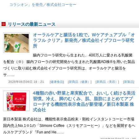
コラシオン」を発売／株式会社コーセー
リリースの最新ニュース
オーラルケアと腸活を1粒で。Wケアチュアブル「オ
ラフル クリア」新発売／株式会社イブフローラ研究
所
腸内フローラ研究から生まれた、400万人に愛される乳酸菌
を配合（※） 腸内フローラの研究開発から生まれた乳酸菌AD株®を用いた製品
づくりに取り組む株式会社イブフローラ研究所は、オーラルケアと腸活を
サ……
2026年08月06日 18：21
健康食品
新商品（健康）
新商品（美容）
新製品
4種類の赤い野菜と果実配合で、おいしく続ける美活
習慣。冷え、脚のむくみ、肌、脂肪にまとめてアプ
ローチする機能性表示食品が新登場／新日本製薬 株
式会社
新日本製薬 株式会社は、機能性表示食品粉末・顆粒インスタントコーヒー市場
国内売上No.1※1の「Slimore Coffee（スリモアコーヒー）」などを展開するヘ
ルスケアブランド『Fun and He……