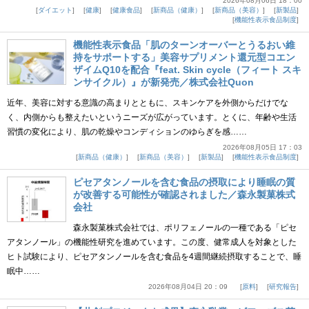
2026年08月06日 18：00
ダイエット
健康
健康食品
新商品（健康）
新商品（美容）
新製品
機能性表示食品制度
機能性表示食品「肌のターンオーバーとうるおい維
持をサポートする」美容サプリメント還元型コエン
ザイムQ10を配合『feat. Skin cycle（フィート スキ
ンサイクル）』が新発売／株式会社Quon
近年、美容に対する意識の高まりとともに、スキンケアを外側からだけでな
く、内側からも整えたいというニーズが広がっています。とくに、年齢や生活
習慣の変化により、肌の乾燥やコンディションのゆらぎを感……
2026年08月05日 17：03
新商品（健康）
新商品（美容）
新製品
機能性表示食品制度
ピセアタンノールを含む食品の摂取により睡眠の質
が改善する可能性が確認されました／森永製菓株式
会社
森永製菓株式会社では、ポリフェノールの一種である「ピセ
アタンノール」の機能性研究を進めています。この度、健常成人を対象とした
ヒト試験により、ピセアタンノールを含む食品を4週間継続摂取することで、睡
眠中……
2026年08月04日 20：09
原料
研究報告