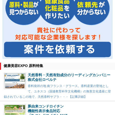
健康美容EXPO 原料特集
天然香料・天然有効成分のリーディングカンパニー
株式会社ロベルテ
香料発祥の地 南フランス・グラース。香料産業の聖地とし
て、ユネスコ（国連教育科学文化機構）の無形文化遺産に登
録されているこの地で、天然香料サプラ・・・【記事詳細】
豚由来コンドロイチン
機能性表示食品対応