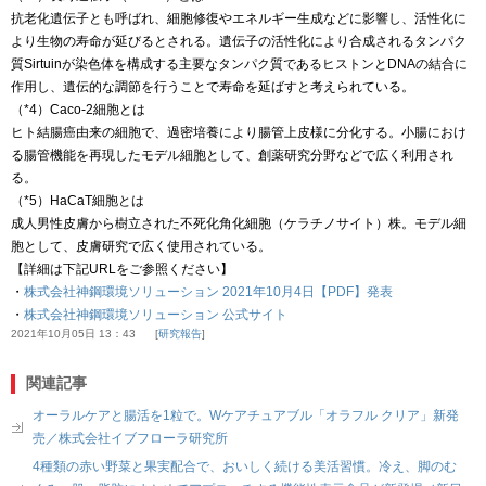
抗老化遺伝子とも呼ばれ、細胞修復やエネルギー生成などに影響し、活性化に
より生物の寿命が延びるとされる。遺伝子の活性化により合成されるタンパク
質Sirtuinが染色体を構成する主要なタンパク質であるヒストンとDNAの結合に
作用し、遺伝的な調節を行うことで寿命を延ばすと考えられている。
（*4）Caco-2細胞とは
ヒト結腸癌由来の細胞で、過密培養により腸管上皮様に分化する。小腸におけ
る腸管機能を再現したモデル細胞として、創薬研究分野などで広く利用され
る。
（*5）HaCaT細胞とは
成人男性皮膚から樹立された不死化角化細胞（ケラチノサイト）株。モデル細
胞として、皮膚研究で広く使用されている。
【詳細は下記URLをご参照ください】
・
株式会社神鋼環境ソリューション 2021年10月4日【PDF】発表
・
株式会社神鋼環境ソリューション 公式サイト
2021年10月05日 13：43
研究報告
関連記事
オーラルケアと腸活を1粒で。Wケアチュアブル「オラフル クリア」新発
売／株式会社イブフローラ研究所
4種類の赤い野菜と果実配合で、おいしく続ける美活習慣。冷え、脚のむ