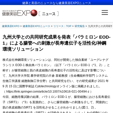
健康と美容のニュースなら健康美容EXPOニュース
健康美容EXPO
健康美容EXPOニュース
リリース：TOP
研究報告
九州大学との共同研究
九州大学との共同研究成果を発表「パラミロン EOD-
1」による腸管への刺激が長寿遺伝子を活性化/神鋼
環境ソリューション
株式会社神鋼環境ソリューションは、同社が開発した独自素材「ユーグレナグ
ラシリス EOD-1 株由来パラミロン」（以下「パラミロン EOD-1（*1、2）」と
称す）が腸管細胞と肌の表皮細胞の長寿遺伝子の活性化に及ぼす影響につい
て、九州大学大学院 農学研究院の片倉 喜範教授（生命機能科学部門 システム
生物工学講座 細胞制御工学分野）と共同研究を行い、その研究成果が 2021 年
9 月 15 日に国際学術誌 Cytotechnologyオンライン版に掲載されました。
（ https://link.springer.com/article/10.1007/s10616-021-00494-z ）
今回、細胞培養試験の結果、パラミロン EOD-1 が、腸管細胞における長寿遺伝
子（SIRT1）（*3）を直接的に、さらに腸管細胞への刺激を介して、間接的に
肌の表皮細胞のSIRT1 を活性化させることがわかりました(図 1、2) 。
表皮細胞の長寿遺伝子（SIRT1）が活性化されると、シミ・しわの抑制につな