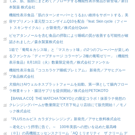
くみ、肌、脂肪にまとめてアプローチする機能性表示食品が新登場／新日
本製薬 株式会社
機能性表示食品「肌のターンオーバーとうるおい維持をサポートする」美
容サプリメント還元型コエンザイムQ10を配合『feat. Skin cycle（フィー
ト スキンサイクル）』が新発売／株式会社Quon
ピセアタンノールを含む食品の摂取により睡眠の質が改善する可能性が確
認されました／森永製菓株式会社
1箱で「葡萄＆カシス味」と「マスカット味」の2つのフレーバーが楽しめ
るファンケル「ディープチャージ コラーゲン 2種の葡萄ゼリー」（機能性
表示食品）8月18日（火）数量限定発売／株式会社ファンケル
機能性表示食品『ココカラケア睡眠プレミアム』 新発売／アサヒグルー
プ食品株式会社
犬猫向けAIウェルネスプラットフォームを始動。第一弾として腸内フロー
ラ検査キット・腸活サプリを提供開始／株式会社PETOKOTO
【BANILA CO】THE MATCHA TOKYOとの限定コラボ！抹茶ラテ発想の
クレンジングバームが数量限定で7月下旬より店頭にて販売開始！／モノ
ック株式会社
『PLUSカルピス カラダクレンジング』新発売／アサヒ飲料株式会社
～老化という摂理に告ぐ。～ 100年美肌への想いを込めた最高峰
（※1）の高機能エッセンスクリーム「AQ ミリオリティ ザ クリーム デ