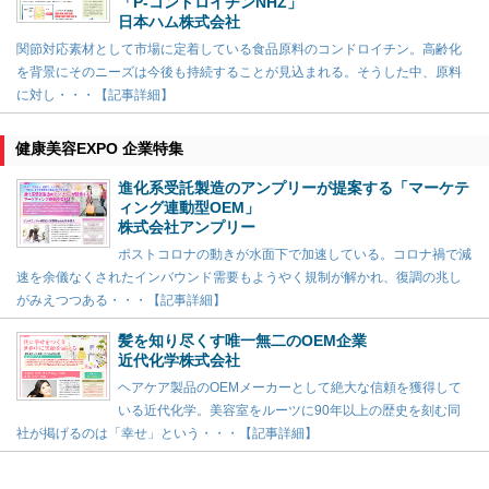
「P-コンドロイチンNHZ」
日本ハム株式会社
関節対応素材として市場に定着している食品原料のコンドロイチン。高齢化
を背景にそのニーズは今後も持続することが見込まれる。そうした中、原料
に対し・・・【記事詳細】
健康美容EXPO 企業特集
進化系受託製造のアンプリーが提案する「マーケテ
ィング連動型OEM」
株式会社アンプリー
ポストコロナの動きが水面下で加速している。コロナ禍で減
速を余儀なくされたインバウンド需要もようやく規制が解かれ、復調の兆し
がみえつつある・・・【記事詳細】
髪を知り尽くす唯一無二のOEM企業
近代化学株式会社
ヘアケア製品のOEMメーカーとして絶大な信頼を獲得して
いる近代化学。美容室をルーツに90年以上の歴史を刻む同
社が掲げるのは「幸せ」という・・・【記事詳細】