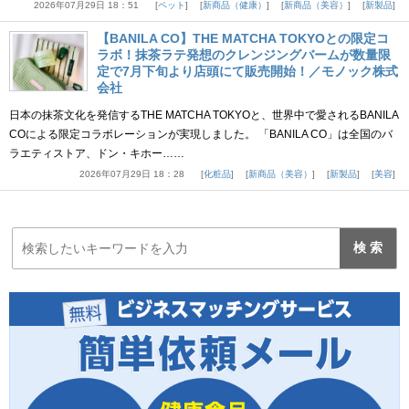
2026年07月29日 18：51
ペット
新商品（健康）
新商品（美容）
新製品
【BANILA CO】THE MATCHA TOKYOとの限定コ
ラボ！抹茶ラテ発想のクレンジングバームが数量限
定で7月下旬より店頭にて販売開始！／モノック株式
会社
日本の抹茶文化を発信するTHE MATCHA TOKYOと、世界中で愛されるBANILA
COによる限定コラボレーションが実現しました。 「BANILA CO」は全国のバ
ラエティストア、ドン・キホー……
2026年07月29日 18：28
化粧品
新商品（美容）
新製品
美容