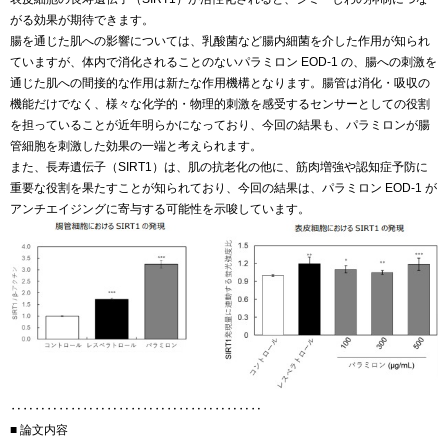
がる効果が期待できます。
腸を通じた肌への影響については、乳酸菌など腸内細菌を介した作用が知られ
ていますが、体内で消化されることのないパラミロン EOD-1 の、腸への刺激を
通じた肌への間接的な作用は新たな作用機構となります。腸管は消化・吸収の
機能だけでなく、様々な化学的・物理的刺激を感受するセンサーとしての役割
を担っていることが近年明らかになっており、今回の結果も、パラミロンが腸
管細胞を刺激した効果の一端と考えられます。
また、長寿遺伝子（SIRT1）は、肌の抗老化の他に、筋肉増強や認知症予防に
重要な役割を果たすことが知られており、今回の結果は、パラミロン EOD-1 が
アンチエイジングに寄与する可能性を示唆しています。
‥‥‥‥‥‥‥‥‥‥‥‥‥‥‥‥‥‥‥‥‥
■ 論文内容