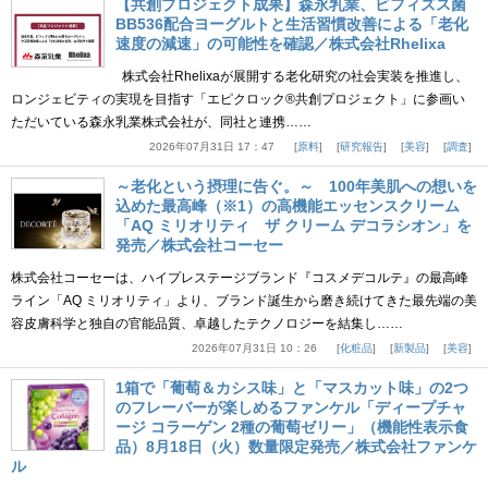
【共創プロジェクト成果】森永乳業、ビフィズス菌
BB536配合ヨーグルトと生活習慣改善による「老化
速度の減速」の可能性を確認／株式会社Rhelixa
株式会社Rhelixaが展開する老化研究の社会実装を推進し、
ロンジェビティの実現を目指す「エピクロック®共創プロジェクト」に参画い
ただいている森永乳業株式会社が、同社と連携……
2026年07月31日 17：47
原料
研究報告
美容
調査
～老化という摂理に告ぐ。～ 100年美肌への想いを
込めた最高峰（※1）の高機能エッセンスクリーム
「AQ ミリオリティ ザ クリーム デコラシオン」を
発売／株式会社コーセー
株式会社コーセーは、ハイプレステージブランド『コスメデコルテ』の最高峰
ライン「AQ ミリオリティ」より、ブランド誕生から磨き続けてきた最先端の美
容皮膚科学と独自の官能品質、卓越したテクノロジーを結集し……
2026年07月31日 10：26
化粧品
新製品
美容
1箱で「葡萄＆カシス味」と「マスカット味」の2つ
のフレーバーが楽しめるファンケル「ディープチャ
ージ コラーゲン 2種の葡萄ゼリー」（機能性表示食
品）8月18日（火）数量限定発売／株式会社ファンケ
ル