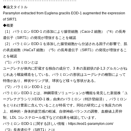
‥‥‥‥‥‥‥‥‥‥‥‥‥‥‥‥‥‥‥‥‥
◆論文タイトル
Paramylon extracted from Euglena gracilis EOD-1 augmented the expression
of SIRT1
◆概要
［1］ パラミロン EOD-1 の添加により腸管細胞（Caco-2 細胞）（*4）の長寿
遺伝子（SIRT1）の発現が増強することを確認
［2］ パラミロン EOD-1 を添加した腸管細胞から分泌される因子の影響で、肌
の表皮細胞（HaCaT 細胞）（*5）の長寿遺伝子（SIRT1）の発現が増強するこ
とを確認
（*1）パラミロンとは
ユーグレナが体内に貯蔵する独自の成分で、3 本の直鎖状のβ-1,3 グルカンがね
じれあう螺旋構造をしている。パラミロンの形状はユーグレナの種類によって
特徴があり、棒状やリング状、球状など様々な形状がある。
（*2）パラミロン EOD-1 とは
パラミロン EOD-1 とは、神鋼環境ソリューションが機能を発見した新規株「ユ
ーグレナグラシリスEOD-1 株」由来のパラミロン（特許登録済）。パラミロン
をとりわけ豊富に含んでいることが特長です。同社の研究により免疫力の向
上、精神的・身体的疲労感の軽減、自律神経バランスの調整、血糖値上昇抑
制、LDL コレステロール低下などの効果を確認しています。
パラミロン EOD-1 に関する詳しい情報：https://eod1-paramylon.com/
（*3）長寿遺伝子（SIRT1）とは