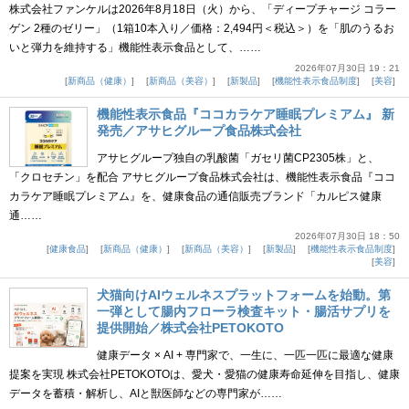
株式会社ファンケルは2026年8月18日（火）から、「ディープチャージ コラー
ゲン 2種のゼリー」（1箱10本入り／価格：2,494円＜税込＞）を「肌のうるお
いと弾力を維持する」機能性表示食品として、……
2026年07月30日 19：21
新商品（健康）
新商品（美容）
新製品
機能性表示食品制度
美容
機能性表示食品『ココカラケア睡眠プレミアム』 新
発売／アサヒグループ食品株式会社
アサヒグループ独自の乳酸菌「ガセリ菌CP2305株」と、
「クロセチン」を配合 アサヒグループ食品株式会社は、機能性表示食品『ココ
カラケア睡眠プレミアム』を、健康食品の通信販売ブランド「カルピス健康
通……
2026年07月30日 18：50
健康食品
新商品（健康）
新商品（美容）
新製品
機能性表示食品制度
美容
犬猫向けAIウェルネスプラットフォームを始動。第
一弾として腸内フローラ検査キット・腸活サプリを
提供開始／株式会社PETOKOTO
健康データ × AI + 専門家で、一生に、一匹一匹に最適な健康
提案を実現 株式会社PETOKOTOは、愛犬・愛猫の健康寿命延伸を目指し、健康
データを蓄積・解析し、AIと獣医師などの専門家が……