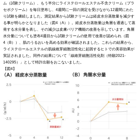
ム（試験クリーム）、もう半分にライステロールエステル不含クリーム（プラ
セボクリーム）を毎日塗布し、4週間に一回の測定を受けながら12週間にわた
り試験を継続しました。測定結果から試験クリームは経皮水分蒸散量を減少す
る事が明らかとなりました（図4（A））。経皮水分蒸散量は角層を通過して蒸
発する水分量を表し、その減少は皮膚バリア機能の改善を示しています。角層
水分量についても塗布4週目から試験クリームの使用で改善が認められ（図
4（B））、肌のうるおいを高める効果が確認されました。これらの結果から、
ライステロールエステルの肌線維芽細胞活性化に起因するヒトでの美容効果が
実証されました。同件の結果について「線維芽細胞活性化剤（特願2021-
140295）」として特許出願をおこないました。
【図4】