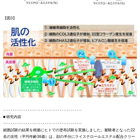
【図3】
‥‥‥‥‥‥‥‥‥‥‥‥‥‥‥‥‥‥‥‥‥
■ 研究内容
‥‥‥‥‥‥‥‥‥‥‥‥‥‥‥‥‥‥‥‥‥
細胞試験の結果を根拠にヒトでの塗布試験を実施しました。被験者となった22
名の女性（平均年齢38歳）は、顔の半分にライステロールエステル配合クリー