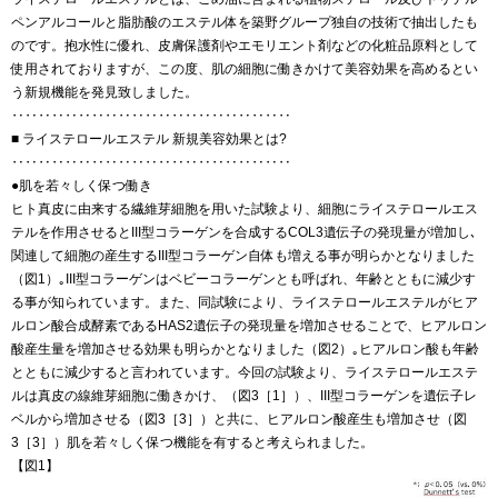
ペンアルコールと脂肪酸のエステル体を築野グループ独自の技術で抽出したも
のです。抱水性に優れ、皮膚保護剤やエモリエント剤などの化粧品原料として
使用されておりますが、この度、肌の細胞に働きかけて美容効果を高めるとい
う新規機能を発見致しました。
‥‥‥‥‥‥‥‥‥‥‥‥‥‥‥‥‥‥‥‥‥
■ ライステロールエステル 新規美容効果とは?
‥‥‥‥‥‥‥‥‥‥‥‥‥‥‥‥‥‥‥‥‥
●肌を若々しく保つ働き
ヒト真皮に由来する繊維芽細胞を用いた試験より、細胞にライステロールエス
テルを作用させるとIII型コラーゲンを合成するCOL3遺伝子の発現量が増加し､
関連して細胞の産生するIII型コラーゲン自体も増える事が明らかとなりました
（図1）｡III型コラーゲンはベビーコラーゲンとも呼ばれ、年齢とともに減少す
る事が知られています。また、同試験により、ライステロールエステルがヒア
ルロン酸合成酵素であるHAS2遺伝子の発現量を増加させることで、ヒアルロン
酸産生量を増加させる効果も明らかとなりました（図2）｡ヒアルロン酸も年齢
とともに減少すると言われています。今回の試験より、ライステロールエステ
ルは真皮の線維芽細胞に働きかけ、（図3［1］）、III型コラーゲンを遺伝子レ
ベルから増加させる（図3［3］）と共に、ヒアルロン酸産生も増加させ（図
3［3］）肌を若々しく保つ機能を有すると考えられました。
【図1】