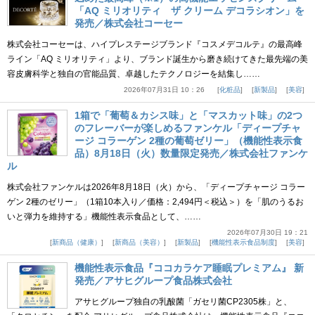
「AQ ミリオリティ ザ クリーム デコラシオン」を
発売／株式会社コーセー
株式会社コーセーは、ハイプレステージブランド『コスメデコルテ』の最高峰
ライン「AQ ミリオリティ」より、ブランド誕生から磨き続けてきた最先端の美
容皮膚科学と独自の官能品質、卓越したテクノロジーを結集し……
2026年07月31日 10：26
化粧品
新製品
美容
1箱で「葡萄＆カシス味」と「マスカット味」の2つ
のフレーバーが楽しめるファンケル「ディープチャ
ージ コラーゲン 2種の葡萄ゼリー」（機能性表示食
品）8月18日（火）数量限定発売／株式会社ファンケ
ル
株式会社ファンケルは2026年8月18日（火）から、「ディープチャージ コラー
ゲン 2種のゼリー」（1箱10本入り／価格：2,494円＜税込＞）を「肌のうるお
いと弾力を維持する」機能性表示食品として、……
2026年07月30日 19：21
新商品（健康）
新商品（美容）
新製品
機能性表示食品制度
美容
機能性表示食品『ココカラケア睡眠プレミアム』 新
発売／アサヒグループ食品株式会社
アサヒグループ独自の乳酸菌「ガセリ菌CP2305株」と、