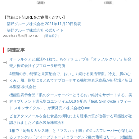
【詳細は下記URLをご参照ください】
・
築野グループ株式会社 2021年11月29日発表
・
築野グループ株式会社 公式サイト
2021年11月30日 12：07
研究報告
関連記事
オーラルケアと腸活を1粒で。Wケアチュアブル「オラフル クリア」新発
売／株式会社イブフローラ研究所
4種類の赤い野菜と果実配合で、おいしく続ける美活習慣。冷え、脚のむ
くみ、肌、脂肪にまとめてアプローチする機能性表示食品が新登場／新日
本製薬 株式会社
機能性表示食品「肌のターンオーバーとうるおい維持をサポートする」美
容サプリメント還元型コエンザイムQ10を配合『feat. Skin cycle（フィー
ト スキンサイクル）』が新発売／株式会社Quon
ピセアタンノールを含む食品の摂取により睡眠の質が改善する可能性が確
認されました／森永製菓株式会社
1箱で「葡萄＆カシス味」と「マスカット味」の2つのフレーバーが楽しめ
るファンケル「ディープチャージ コラーゲン 2種の葡萄ゼリー」（機能性