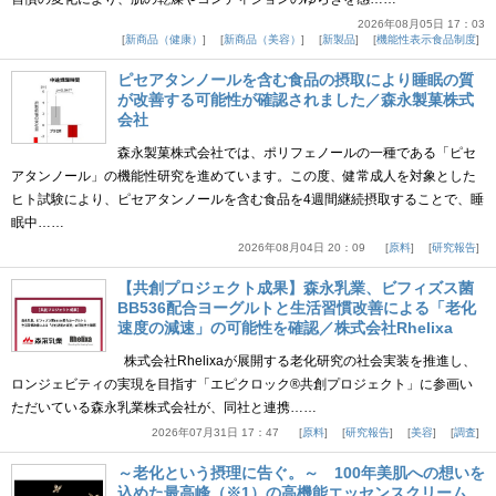
2026年08月05日 17：03
新商品（健康）
新商品（美容）
新製品
機能性表示食品制度
ピセアタンノールを含む食品の摂取により睡眠の質
が改善する可能性が確認されました／森永製菓株式
会社
森永製菓株式会社では、ポリフェノールの一種である「ピセ
アタンノール」の機能性研究を進めています。この度、健常成人を対象とした
ヒト試験により、ピセアタンノールを含む食品を4週間継続摂取することで、睡
眠中……
2026年08月04日 20：09
原料
研究報告
【共創プロジェクト成果】森永乳業、ビフィズス菌
BB536配合ヨーグルトと生活習慣改善による「老化
速度の減速」の可能性を確認／株式会社Rhelixa
株式会社Rhelixaが展開する老化研究の社会実装を推進し、
ロンジェビティの実現を目指す「エピクロック®共創プロジェクト」に参画い
ただいている森永乳業株式会社が、同社と連携……
2026年07月31日 17：47
原料
研究報告
美容
調査
～老化という摂理に告ぐ。～ 100年美肌への想いを
込めた最高峰（※1）の高機能エッセンスクリーム