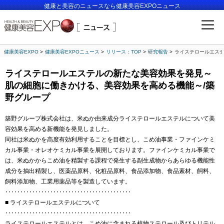
健康と美容のニュースなら健康美容EXPOニュース
健康美容EXPO
健康美容EXPOニュース
リリース：TOP
研究報告
ライステロールエステ
ライステロールエステルの新たな美容効果を発見～
肌の細胞に働きかける、美容効果を高める機能～/築
野グループ
築野グループ株式会社は、米ぬか由来成分ライステロールエステルについて美
容効果を高める新機能を発見しました。
同社は米ぬかを高度有効利用することを目標とし、こめ油事業・ファインケミ
カル事業・オレオケミカル事業を展開しております。ファインケミカル事業で
は、米ぬかからこめ油を精製する課程で発生する副生成物からあらゆる機能性
成分を抽出精製し、医薬品原料、化粧品原料、食品添加物、食品素材、飼料、
飼料添加物、工業用薬品等を製造しています。
‥‥‥‥‥‥‥‥‥‥‥‥‥‥‥‥‥‥‥‥‥
■ ライステロールエステルについて
‥‥‥‥‥‥‥‥‥‥‥‥‥‥‥‥‥‥‥‥‥
ライステロールエステルとは、こめ油に含まれる植物ステロール及びトリテル