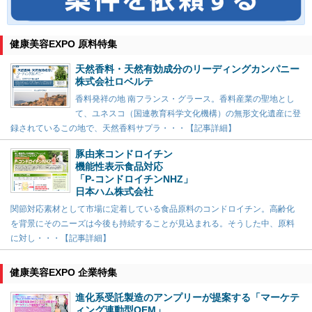
健康美容EXPO 原料特集
天然香料・天然有効成分のリーディングカンパニー
株式会社ロベルテ
香料発祥の地 南フランス・グラース。香料産業の聖地とし
て、ユネスコ（国連教育科学文化機構）の無形文化遺産に登
録されているこの地で、天然香料サプラ・・・【記事詳細】
豚由来コンドロイチン
機能性表示食品対応
「P-コンドロイチンNHZ」
日本ハム株式会社
関節対応素材として市場に定着している食品原料のコンドロイチン。高齢化
を背景にそのニーズは今後も持続することが見込まれる。そうした中、原料
に対し・・・【記事詳細】
健康美容EXPO 企業特集
進化系受託製造のアンプリーが提案する「マーケテ
ィング連動型OEM」