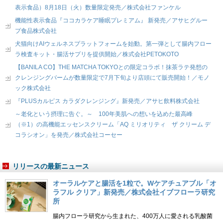
表示食品）8月18日（火）数量限定発売／株式会社ファンケル
機能性表示食品『ココカラケア睡眠プレミアム』 新発売／アサヒグルー
プ食品株式会社
犬猫向けAIウェルネスプラットフォームを始動。第一弾として腸内フロー
ラ検査キット・腸活サプリを提供開始／株式会社PETOKOTO
【BANILA CO】THE MATCHA TOKYOとの限定コラボ！抹茶ラテ発想の
クレンジングバームが数量限定で7月下旬より店頭にて販売開始！／モノ
ック株式会社
『PLUSカルピス カラダクレンジング』新発売／アサヒ飲料株式会社
～老化という摂理に告ぐ。～ 100年美肌への想いを込めた最高峰
（※1）の高機能エッセンスクリーム「AQ ミリオリティ ザ クリーム デ
コラシオン」を発売／株式会社コーセー
リリースの最新ニュース
オーラルケアと腸活を1粒で。Wケアチュアブル「オ
ラフル クリア」新発売／株式会社イブフローラ研究
所
腸内フローラ研究から生まれた、400万人に愛される乳酸菌