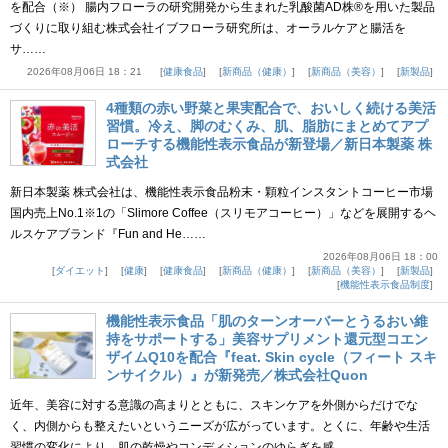
を配合（※） 腸内フローラの研究開発から生まれた乳酸菌AD株®を用いた製品
づくりに取り組む株式会社イブフローラ研究所は、オーラルケアと腸活を
サ……
2026年08月06日 18：21
健康食品
新商品（健康）
新商品（美容）
新製品
4種類の赤い野菜と果実配合で、おいしく続ける美活
習慣。冷え、脚のむくみ、肌、脂肪にまとめてアプ
ローチする機能性表示食品が新登場／新日本製薬 株
式会社
新日本製薬 株式会社は、機能性表示食品粉末・顆粒インスタントコーヒー市場
国内売上No.1※1の「Slimore Coffee（スリモアコーヒー）」などを展開するヘ
ルスケアブランド『Fun and He……
2026年08月06日 18：00
ダイエット
健康
健康食品
新商品（健康）
新商品（美容）
新製品
機能性表示食品制度
機能性表示食品「肌のターンオーバーとうるおい維
持をサポートする」美容サプリメント還元型コエン
ザイムQ10を配合『feat. Skin cycle（フィート スキ
ンサイクル）』が新発売／株式会社Quon
近年、美容に対する意識の高まりとともに、スキンケアを外側からだけでな
く、内側からも整えたいというニーズが広がっています。とくに、年齢や生活
習慣の変化により、肌の乾燥やコンディションのゆらぎを感……