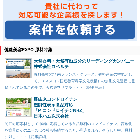
健康美容EXPO 原料特集
天然香料・天然有効成分のリーディングカンパニー
株式会社ロベルテ
香料発祥の地 南フランス・グラース。香料産業の聖地とし
て、ユネスコ（国連教育科学文化機構）の無形文化遺産に登
録されているこの地で、天然香料サプラ・・・【記事詳細】
豚由来コンドロイチン
機能性表示食品対応
「P-コンドロイチンNHZ」
日本ハム株式会社
関節対応素材として市場に定着している食品原料のコンドロイチン。高齢化
を背景にそのニーズは今後も持続することが見込まれる。そうした中、原料
に対し・・・【記事詳細】