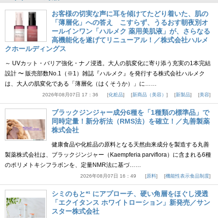
お客様の切実な声に耳を傾けてたどり着いた、肌の
「薄層化」への答え こすらず、うるおす朝夜別オ
ールインワン「ハルメク 薬用美肌液」が、さらなる
高機能化を遂げてリニューアル！／株式会社ハルメ
クホールディングス
～ UVカット・バリア強化・ナノ浸透。大人の肌変化に寄り添う充実の1本完結
設計 〜 販売部数No.1（※1）雑誌『ハルメク』を発行する株式会社ハルメク
は、大人の肌変化である「薄層化（はくそうか）」に……
2026年08月07日 17：36
化粧品
新商品（美容）
新製品
美容
ブラックジンジャー成分6種を「1種類の標準品」で
同時定量！新分析法（RMS法）を確立！／丸善製薬
株式会社
健康食品や化粧品の原料となる天然由来成分を製造する丸善
製薬株式会社は、ブラックジンジャー（Kaempferia parviflora）に含まれる6種
のポリメトキシフラボンを、定量NMR法に基づ……
2026年08月07日 16：49
原料
機能性表示食品制度
シミのもと*¹ にアプローチ、硬い角層をほぐし浸透
「エクイタンス ホワイトローション」新発売／サン
スター株式会社