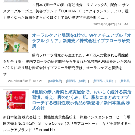
～日本で唯一*² の美白有効成分「リノレックS」配合～ サン
スターグループは、美容ブランド「EQUITANCE（エクイタンス）」より、硬
く厚くなった角層を柔らかくほぐして高い浸透*³ 実感を叶え……
2026年08月07日 09：44
オーラルケアと腸活を1粒で。Wケアチュアブル「オ
ラフル クリア」新発売／株式会社イブフローラ研究
所
腸内フローラ研究から生まれた、400万人に愛される乳酸菌
を配合（※） 腸内フローラの研究開発から生まれた乳酸菌AD株®を用いた製品
づくりに取り組む株式会社イブフローラ研究所は、オーラルケアと腸活を
サ……
2026年08月06日 18：21
健康食品
新商品（健康）
新商品（美容）
新製品
4種類の赤い野菜と果実配合で、おいしく続ける美活
習慣。冷え、脚のむくみ、肌、脂肪にまとめてアプ
ローチする機能性表示食品が新登場／新日本製薬 株
式会社
新日本製薬 株式会社は、機能性表示食品粉末・顆粒インスタントコーヒー市場
国内売上No.1※1の「Slimore Coffee（スリモアコーヒー）」などを展開するヘ
ルスケアブランド『Fun and He……