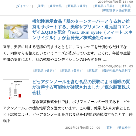
2026年08月06日 18：00
ダイエット
健康
健康食品
新商品（健康）
新商品（美容）
新製品
機能性表示食品制度
機能性表示食品「肌のターンオーバーとうるおい維
持をサポートする」美容サプリメント還元型コエン
ザイムQ10を配合『feat. Skin cycle（フィート スキ
ンサイクル）』が新発売／株式会社Quon
近年、美容に対する意識の高まりとともに、スキンケアを外側からだけでな
く、内側からも整えたいというニーズが広がっています。とくに、年齢や生活
習慣の変化により、肌の乾燥やコンディションのゆらぎを感……
2026年08月05日 17：03
新商品（健康）
新商品（美容）
新製品
機能性表示食品制度
ピセアタンノールを含む食品の摂取により睡眠の質
が改善する可能性が確認されました／森永製菓株式
会社
森永製菓株式会社では、ポリフェノールの一種である「ピセ
アタンノール」の機能性研究を進めています。この度、健常成人を対象とした
ヒト試験により、ピセアタンノールを含む食品を4週間継続摂取することで、睡
眠中……
2026年08月04日 20：09
原料
研究報告