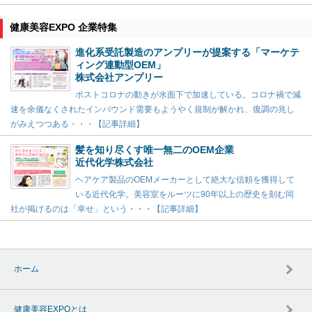
健康美容EXPO 企業特集
進化系受託製造のアンプリーが提案する「マーケテ
ィング連動型OEM」
株式会社アンプリー
ポストコロナの動きが水面下で加速している。コロナ禍で減
速を余儀なくされたインバウンド需要もようやく規制が解かれ、復調の兆し
がみえつつある・・・【記事詳細】
髪を知り尽くす唯一無二のOEM企業
近代化学株式会社
ヘアケア製品のOEMメーカーとして絶大な信頼を獲得して
いる近代化学。美容室をルーツに90年以上の歴史を刻む同
社が掲げるのは「幸せ」という・・・【記事詳細】
ホーム
健康美容EXPOとは