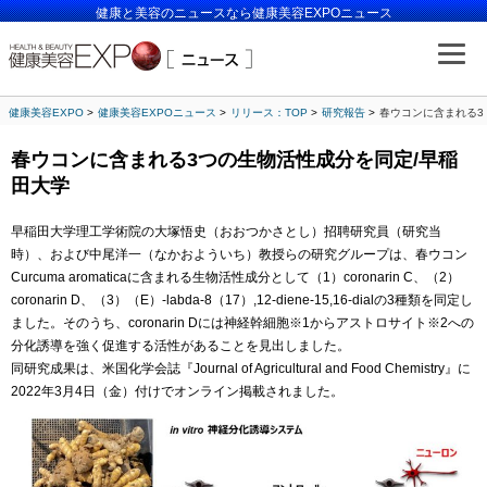
健康と美容のニュースなら健康美容EXPOニュース
健康美容EXPO
健康美容EXPOニュース
リリース：TOP
研究報告
春ウコンに含まれる3
春ウコンに含まれる3つの生物活性成分を同定/早稲
田大学
早稲田大学理工学術院の大塚悟史（おおつかさとし）招聘研究員（研究当
時）、および中尾洋一（なかおよういち）教授らの研究グループは、春ウコン
Curcuma aromaticaに含まれる生物活性成分として（1）coronarin C、（2）
coronarin D、（3）（E）-labda-8（17）,12-diene-15,16-dialの3種類を同定し
ました。そのうち、coronarin Dには神経幹細胞※1からアストロサイト※2への
分化誘導を強く促進する活性があることを見出しました。
同研究成果は、米国化学会誌『Journal of Agricultural and Food Chemistry』に
2022年3月4日（金）付けでオンライン掲載されました。