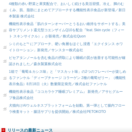
4種類の赤い野菜と果実配合で、おいしく続ける美活習慣。冷え、脚のむ
くみ、肌、脂肪にまとめてアプローチする機能性表示食品が新登場／新日
本製薬 株式会社
機能性表示食品「肌のターンオーバーとうるおい維持をサポートする」美
容サプリメント還元型コエンザイムQ10を配合『feat. Skin cycle（フィー
ト スキンサイクル）』が新発売／株式会社Quon
シミのもと*¹ にアプローチ、硬い角層をほぐし浸透「エクイタンス ホワ
イトローション」新発売／サンスター株式会社
ピセアタンノールを含む食品の摂取により睡眠の質が改善する可能性が確
認されました／森永製菓株式会社
1箱で「葡萄＆カシス味」と「マスカット味」の2つのフレーバーが楽しめ
るファンケル「ディープチャージ コラーゲン 2種の葡萄ゼリー」（機能性
表示食品）8月18日（火）数量限定発売／株式会社ファンケル
機能性表示食品『ココカラケア睡眠プレミアム』 新発売／アサヒグルー
プ食品株式会社
犬猫向けAIウェルネスプラットフォームを始動。第一弾として腸内フロー
ラ検査キット・腸活サプリを提供開始／株式会社PETOKOTO
リリースの最新ニュース