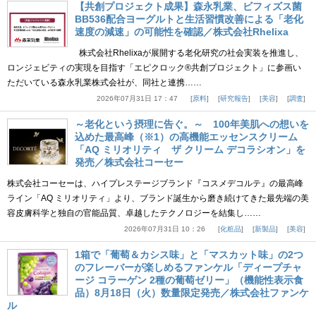
【共創プロジェクト成果】森永乳業、ビフィズス菌
BB536配合ヨーグルトと生活習慣改善による「老化
速度の減速」の可能性を確認／株式会社Rhelixa
株式会社Rhelixaが展開する老化研究の社会実装を推進し、
ロンジェビティの実現を目指す「エピクロック®共創プロジェクト」に参画い
ただいている森永乳業株式会社が、同社と連携……
2026年07月31日 17：47
原料
研究報告
美容
調査
～老化という摂理に告ぐ。～ 100年美肌への想いを
込めた最高峰（※1）の高機能エッセンスクリーム
「AQ ミリオリティ ザ クリーム デコラシオン」を
発売／株式会社コーセー
株式会社コーセーは、ハイプレステージブランド『コスメデコルテ』の最高峰
ライン「AQ ミリオリティ」より、ブランド誕生から磨き続けてきた最先端の美
容皮膚科学と独自の官能品質、卓越したテクノロジーを結集し……
2026年07月31日 10：26
化粧品
新製品
美容
1箱で「葡萄＆カシス味」と「マスカット味」の2つ
のフレーバーが楽しめるファンケル「ディープチャ
ージ コラーゲン 2種の葡萄ゼリー」（機能性表示食
品）8月18日（火）数量限定発売／株式会社ファンケ
ル