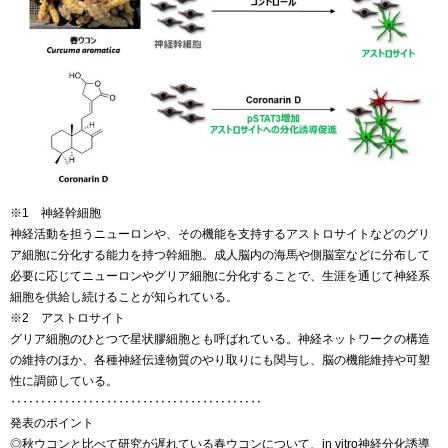
※1 神経幹細胞
神経活動を担うニューロンや、その機能を支持するアストロサイトなどのグリ
ア細胞に分化する能力を持つ幹細胞。成人脳内の海馬や側脳室などに分布して
必要に応じてニューロンやグリア細胞に分化することで、生涯を通じて神経系
細胞を供給し続けることが知られている。
※2 アストロサイト
グリア細胞のひとつで星状膠細胞とも呼ばれている。神経ネットワークの構造
の維持のほか、各種神経伝達物質のやり取りにも関与し、脳の機能維持や可塑
性に調節している。
‥‥‥‥‥‥‥‥‥‥‥‥‥‥‥‥‥‥‥‥‥
発表のポイント
◎秋ウコンと比べて研究が遅れている春ウコンについて、in vitro神経分化誘導