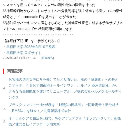
システムを用いてクルクミン以外の活性成分の探索を行った
◎神経幹細胞からアストロサイトへの分化誘導を強く促進する春ウコンの活性
成分として、coronarin Dを見出すことが出来た
◎認知症やパーキンソン病をはじめとした神経変性疾患に対する予防サプリメ
ントへのcoronarin Dの機能応用が期待できる
‥‥‥‥‥‥‥‥‥‥‥‥‥‥‥‥‥‥‥‥‥
【詳細は下記URLをご参照ください】
・
早稲田大学 2022年3月10日発表
・
早稲田大学 公式サイト
2022年03月11日 16：14
研究報告
関連記事
お客様の切実な声に耳を傾けてたどり着いた、肌の「薄層化」への答え
こすらず、うるおす朝夜別オールインワン「ハルメク 薬用美肌液」が、
さらなる高機能化を遂げてリニューアル！／株式会社ハルメクホールディ
ングス
ブラックジンジャー成分6種を「1種類の標準品」で同時定量！新分析法
（RMS法）を確立！／丸善製薬株式会社
オーラルケアと腸活を1粒で。Wケアチュアブル「オラフル クリア」新発
売／株式会社イブフローラ研究所