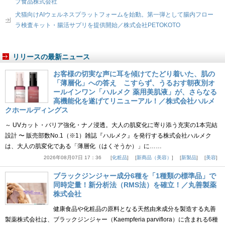
プ食品株式会社
犬猫向けAIウェルネスプラットフォームを始動。第一弾として腸内フロー
ラ検査キット・腸活サプリを提供開始／株式会社PETOKOTO
リリースの最新ニュース
お客様の切実な声に耳を傾けてたどり着いた、肌の
「薄層化」への答え こすらず、うるおす朝夜別オ
ールインワン「ハルメク 薬用美肌液」が、さらなる
高機能化を遂げてリニューアル！／株式会社ハルメ
クホールディングス
～ UVカット・バリア強化・ナノ浸透。大人の肌変化に寄り添う充実の1本完結
設計 〜 販売部数No.1（※1）雑誌『ハルメク』を発行する株式会社ハルメク
は、大人の肌変化である「薄層化（はくそうか）」に……
2026年08月07日 17：36
化粧品
新商品（美容）
新製品
美容
ブラックジンジャー成分6種を「1種類の標準品」で
同時定量！新分析法（RMS法）を確立！／丸善製薬
株式会社
健康食品や化粧品の原料となる天然由来成分を製造する丸善
製薬株式会社は、ブラックジンジャー（Kaempferia parviflora）に含まれる6種