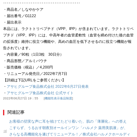
‥‥‥‥‥‥‥‥‥‥‥‥‥‥‥‥‥‥‥‥‥
・商品名／しなやかケア
・届出番号／G1122
・届出表示
本品には、ラクトトリペプチド（VPP、IPP）が含まれています。ラクトトリペ
プチド（VPP、IPP）には、中高年者の血管柔軟性（血管を締め付けた後の血管
の拡張度）維持に役立つ機能や、高めの血圧を低下させるのに役立つ機能が報
告されています。
・内容量／90粒（1日3粒 30日分）
・商品形態／アルミパウチ
・販売価格（税込）／4,200円
・リニューアル発売日／2022年7月7日
【詳細は下記URLをご参照ください】
・
アサヒグループ食品株式会社 2022年6月27日発表
・
アサヒグループ食品株式会社 公式サイト
2022年06月27日 19：55
機能性表示食品制度
関連記事
お客様の切実な声に耳を傾けてたどり着いた、肌の「薄層化」への答え
こすらず、うるおす朝夜別オールインワン「ハルメク 薬用美肌液」が、
さらなる高機能化を遂げてリニューアル！／株式会社ハルメクホールディ