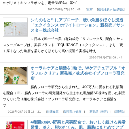
のポリメトキシフラボンを、定量NMR法に基づ……
2026年08月07日 16：49
原料
機能性表示食品制度
シミのもと*¹ にアプローチ、硬い角層をほぐし浸透
「エクイタンス ホワイトローション」新発売／サン
スター株式会社
～日本で唯一*² の美白有効成分「リノレックS」配合～ サン
スターグループは、美容ブランド「EQUITANCE（エクイタンス）」より、硬
く厚くなった角層を柔らかくほぐして高い浸透*³ 実感を叶え……
2026年08月07日 09：44
オーラルケアと腸活を1粒で。Wケアチュアブル「オ
ラフル クリア」新発売／株式会社イブフローラ研究
所
腸内フローラ研究から生まれた、400万人に愛される乳酸菌
を配合（※） 腸内フローラの研究開発から生まれた乳酸菌AD株®を用いた製品
づくりに取り組む株式会社イブフローラ研究所は、オーラルケアと腸活を
サ……
2026年08月06日 18：21
健康食品
新商品（健康）
新商品（美容）
新製品
4種類の赤い野菜と果実配合で、おいしく続ける美活
習慣。冷え、脚のむくみ、肌、脂肪にまとめてアプ