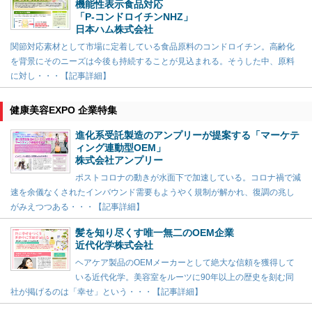
機能性表示食品対応
「P-コンドロイチンNHZ」
日本ハム株式会社
関節対応素材として市場に定着している食品原料のコンドロイチン。高齢化
を背景にそのニーズは今後も持続することが見込まれる。そうした中、原料
に対し・・・【記事詳細】
健康美容EXPO 企業特集
進化系受託製造のアンプリーが提案する「マーケテ
ィング連動型OEM」
株式会社アンプリー
ポストコロナの動きが水面下で加速している。コロナ禍で減
速を余儀なくされたインバウンド需要もようやく規制が解かれ、復調の兆し
がみえつつある・・・【記事詳細】
髪を知り尽くす唯一無二のOEM企業
近代化学株式会社
ヘアケア製品のOEMメーカーとして絶大な信頼を獲得して
いる近代化学。美容室をルーツに90年以上の歴史を刻む同
社が掲げるのは「幸せ」という・・・【記事詳細】