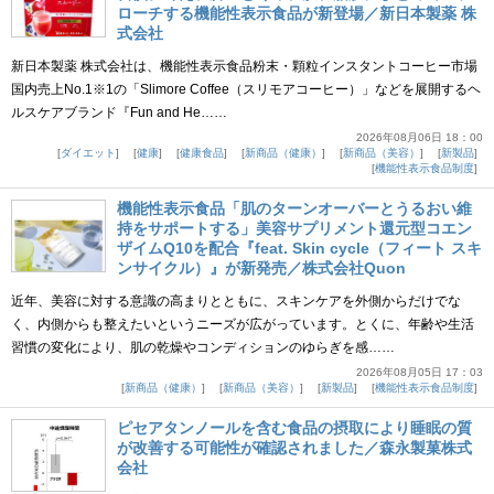
ローチする機能性表示食品が新登場／新日本製薬 株
式会社
新日本製薬 株式会社は、機能性表示食品粉末・顆粒インスタントコーヒー市場
国内売上No.1※1の「Slimore Coffee（スリモアコーヒー）」などを展開するヘ
ルスケアブランド『Fun and He……
2026年08月06日 18：00
ダイエット
健康
健康食品
新商品（健康）
新商品（美容）
新製品
機能性表示食品制度
機能性表示食品「肌のターンオーバーとうるおい維
持をサポートする」美容サプリメント還元型コエン
ザイムQ10を配合『feat. Skin cycle（フィート スキ
ンサイクル）』が新発売／株式会社Quon
近年、美容に対する意識の高まりとともに、スキンケアを外側からだけでな
く、内側からも整えたいというニーズが広がっています。とくに、年齢や生活
習慣の変化により、肌の乾燥やコンディションのゆらぎを感……
2026年08月05日 17：03
新商品（健康）
新商品（美容）
新製品
機能性表示食品制度
ピセアタンノールを含む食品の摂取により睡眠の質
が改善する可能性が確認されました／森永製菓株式
会社