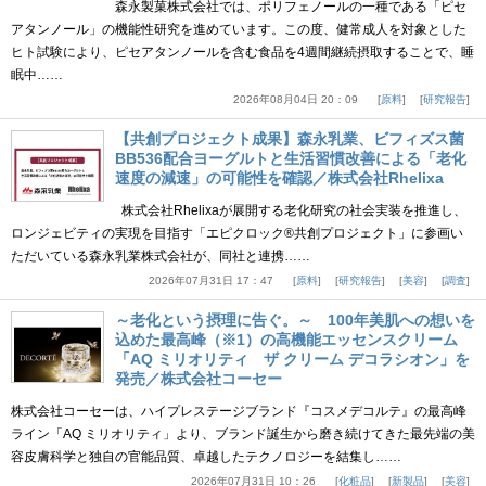
森永製菓株式会社では、ポリフェノールの一種である「ピセ
アタンノール」の機能性研究を進めています。この度、健常成人を対象とした
ヒト試験により、ピセアタンノールを含む食品を4週間継続摂取することで、睡
眠中……
2026年08月04日 20：09
原料
研究報告
【共創プロジェクト成果】森永乳業、ビフィズス菌
BB536配合ヨーグルトと生活習慣改善による「老化
速度の減速」の可能性を確認／株式会社Rhelixa
株式会社Rhelixaが展開する老化研究の社会実装を推進し、
ロンジェビティの実現を目指す「エピクロック®共創プロジェクト」に参画い
ただいている森永乳業株式会社が、同社と連携……
2026年07月31日 17：47
原料
研究報告
美容
調査
～老化という摂理に告ぐ。～ 100年美肌への想いを
込めた最高峰（※1）の高機能エッセンスクリーム
「AQ ミリオリティ ザ クリーム デコラシオン」を
発売／株式会社コーセー
株式会社コーセーは、ハイプレステージブランド『コスメデコルテ』の最高峰
ライン「AQ ミリオリティ」より、ブランド誕生から磨き続けてきた最先端の美
容皮膚科学と独自の官能品質、卓越したテクノロジーを結集し……
2026年07月31日 10：26
化粧品
新製品
美容