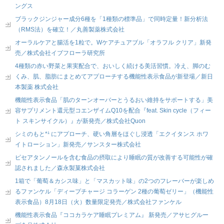
ングス
ブラックジンジャー成分6種を「1種類の標準品」で同時定量！新分析法
（RMS法）を確立！／丸善製薬株式会社
オーラルケアと腸活を1粒で。Wケアチュアブル「オラフル クリア」新発
売／株式会社イブフローラ研究所
4種類の赤い野菜と果実配合で、おいしく続ける美活習慣。冷え、脚のむ
くみ、肌、脂肪にまとめてアプローチする機能性表示食品が新登場／新日
本製薬 株式会社
機能性表示食品「肌のターンオーバーとうるおい維持をサポートする」美
容サプリメント還元型コエンザイムQ10を配合『feat. Skin cycle（フィー
ト スキンサイクル）』が新発売／株式会社Quon
シミのもと*¹ にアプローチ、硬い角層をほぐし浸透「エクイタンス ホワ
イトローション」新発売／サンスター株式会社
ピセアタンノールを含む食品の摂取により睡眠の質が改善する可能性が確
認されました／森永製菓株式会社
1箱で「葡萄＆カシス味」と「マスカット味」の2つのフレーバーが楽しめ
るファンケル「ディープチャージ コラーゲン 2種の葡萄ゼリー」（機能性
表示食品）8月18日（火）数量限定発売／株式会社ファンケル
機能性表示食品『ココカラケア睡眠プレミアム』 新発売／アサヒグルー