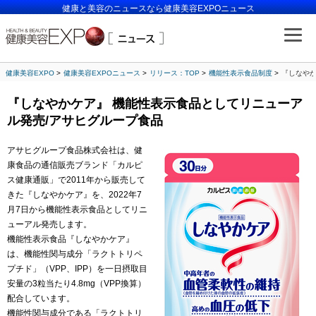
健康と美容のニュースなら健康美容EXPOニュース
健康美容EXPO
健康美容EXPOニュース
リリース：TOP
機能性表示食品制度
『しなやか
『しなやかケア』 機能性表示食品としてリニューア
ル発売/アサヒグループ食品
アサヒグループ食品株式会社は、健
康食品の通信販売ブランド「カルピ
ス健康通販」で2011年から販売して
きた『しなやかケア』を、2022年7
月7日から機能性表示食品としてリニ
ューアル発売します。
機能性表示食品『しなやかケア』
は、機能性関与成分「ラクトトリペ
プチド」（VPP、IPP）を一日摂取目
安量の3粒当たり4.8mg（VPP換算）
配合しています。
機能性関与成分である「ラクトトリ