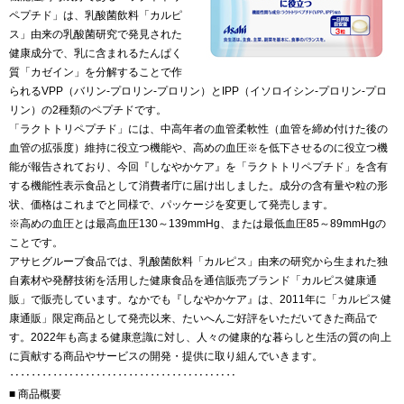
ペプチド」は、乳酸菌飲料「カルピ
ス」由来の乳酸菌研究で発見された
健康成分で、乳に含まれるたんぱく
質「カゼイン」を分解することで作
られるVPP（バリン-プロリン-プロリン）とIPP（イソロイシン-プロリン-プロ
リン）の2種類のペプチドです。
「ラクトトリペプチド」には、中高年者の血管柔軟性（血管を締め付けた後の
血管の拡張度）維持に役立つ機能や、高めの血圧※を低下させるのに役立つ機
能が報告されており、今回『しなやかケア』を「ラクトトリペプチド」を含有
する機能性表示食品として消費者庁に届け出しました。成分の含有量や粒の形
状、価格はこれまでと同様で、パッケージを変更して発売します。
※高めの血圧とは最高血圧130～139mmHg、または最低血圧85～89mmHgの
ことです。
アサヒグループ食品では、乳酸菌飲料「カルピス」由来の研究から生まれた独
自素材や発酵技術を活用した健康食品を通信販売ブランド「カルピス健康通
販」で販売しています。なかでも『しなやかケア』は、2011年に「カルピス健
康通販」限定商品として発売以来、たいへんご好評をいただいてきた商品で
す。2022年も高まる健康意識に対し、人々の健康的な暮らしと生活の質の向上
に貢献する商品やサービスの開発・提供に取り組んでいきます。
‥‥‥‥‥‥‥‥‥‥‥‥‥‥‥‥‥‥‥‥‥
■ 商品概要