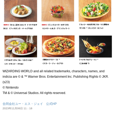
WIZARDING WORLD and all related trademarks, characters, names, and
indicia are © & ™ Warner Bros. Entertainment Inc. Publishing Rights © JKR.
(s23)
© Nintendo
TM & © Universal Studios. All rights reserved.
合同会社ユー・エス・ジェイ 公式HP
2023年11月06日 11：16