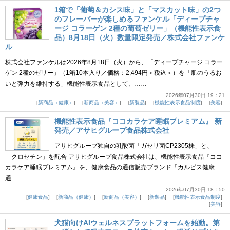
1箱で「葡萄＆カシス味」と「マスカット味」の2つ
のフレーバーが楽しめるファンケル「ディープチャ
ージ コラーゲン 2種の葡萄ゼリー」（機能性表示食
品）8月18日（火）数量限定発売／株式会社ファンケ
ル
株式会社ファンケルは2026年8月18日（火）から、「ディープチャージ コラー
ゲン 2種のゼリー」（1箱10本入り／価格：2,494円＜税込＞）を「肌のうるお
いと弾力を維持する」機能性表示食品として、……
2026年07月30日 19：21
新商品（健康）
新商品（美容）
新製品
機能性表示食品制度
美容
機能性表示食品『ココカラケア睡眠プレミアム』 新
発売／アサヒグループ食品株式会社
アサヒグループ独自の乳酸菌「ガセリ菌CP2305株」と、
「クロセチン」を配合 アサヒグループ食品株式会社は、機能性表示食品『ココ
カラケア睡眠プレミアム』を、健康食品の通信販売ブランド「カルピス健康
通……
2026年07月30日 18：50
健康食品
新商品（健康）
新商品（美容）
新製品
機能性表示食品制度
美容
犬猫向けAIウェルネスプラットフォームを始動。第