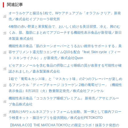
関連記事
オーラルケアと腸活を1粒で。Wケアチュアブル「オラフル クリア」新発
売／株式会社イブフローラ研究所
4種類の赤い野菜と果実配合で、おいしく続ける美活習慣。冷え、脚のむ
くみ、肌、脂肪にまとめてアプローチする機能性表示食品が新登場／新日
本製薬 株式会社
機能性表示食品「肌のターンオーバーとうるおい維持をサポートする」美
容サプリメント還元型コエンザイムQ10を配合『feat. Skin cycle（フィー
ト スキンサイクル）』が新発売／株式会社Quon
ピセアタンノールを含む食品の摂取により睡眠の質が改善する可能性が確
認されました／森永製菓株式会社
1箱で「葡萄＆カシス味」と「マスカット味」の2つのフレーバーが楽しめ
るファンケル「ディープチャージ コラーゲン 2種の葡萄ゼリー」（機能性
表示食品）8月18日（火）数量限定発売／株式会社ファンケル
機能性表示食品『ココカラケア睡眠プレミアム』 新発売／アサヒグルー
プ食品株式会社
犬猫向けAIウェルネスプラットフォームを始動。第一弾として腸内フロー
ラ検査キット・腸活サプリを提供開始／株式会社PETOKOTO
【BANILA CO】THE MATCHA TOKYOとの限定コラボ！抹茶ラテ発想の