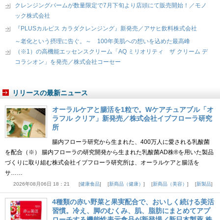
クレンジングバームが数量限定で7月下旬より店頭にて販売開始！／モノ
ック株式会社
『PLUSカルピス カラダクレンジング』新発売／アサヒ飲料株式会社
～老化という摂理に告ぐ。～ 100年美肌への想いを込めた最高峰
（※1）の高機能エッセンスクリーム「AQ ミリオリティ ザ クリーム デ
コラシオン」を発売／株式会社コーセー
リリースの最新ニュース
オーラルケアと腸活を1粒で。Wケアチュアブル「オ
ラフル クリア」新発売／株式会社イブフローラ研究
所
腸内フローラ研究から生まれた、400万人に愛される乳酸菌
を配合（※） 腸内フローラの研究開発から生まれた乳酸菌AD株®を用いた製品
づくりに取り組む株式会社イブフローラ研究所は、オーラルケアと腸活を
サ……
2026年08月06日 18：21
健康食品
新商品（健康）
新商品（美容）
新製品
4種類の赤い野菜と果実配合で、おいしく続ける美活
習慣。冷え、脚のむくみ、肌、脂肪にまとめてアプ
ローチする機能性表示食品が新登場／新日本製薬 株