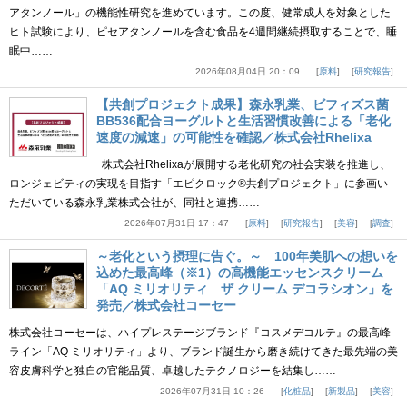
アタンノール」の機能性研究を進めています。この度、健常成人を対象とした
ヒト試験により、ピセアタンノールを含む食品を4週間継続摂取することで、睡
眠中……
2026年08月04日 20：09
原料
研究報告
【共創プロジェクト成果】森永乳業、ビフィズス菌
BB536配合ヨーグルトと生活習慣改善による「老化
速度の減速」の可能性を確認／株式会社Rhelixa
株式会社Rhelixaが展開する老化研究の社会実装を推進し、
ロンジェビティの実現を目指す「エピクロック®共創プロジェクト」に参画い
ただいている森永乳業株式会社が、同社と連携……
2026年07月31日 17：47
原料
研究報告
美容
調査
～老化という摂理に告ぐ。～ 100年美肌への想いを
込めた最高峰（※1）の高機能エッセンスクリーム
「AQ ミリオリティ ザ クリーム デコラシオン」を
発売／株式会社コーセー
株式会社コーセーは、ハイプレステージブランド『コスメデコルテ』の最高峰
ライン「AQ ミリオリティ」より、ブランド誕生から磨き続けてきた最先端の美
容皮膚科学と独自の官能品質、卓越したテクノロジーを結集し……
2026年07月31日 10：26
化粧品
新製品
美容