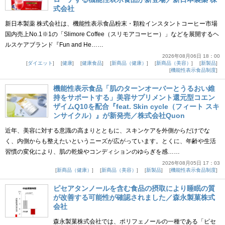
式会社
新日本製薬 株式会社は、機能性表示食品粉末・顆粒インスタントコーヒー市場
国内売上No.1※1の「Slimore Coffee（スリモアコーヒー）」などを展開するヘ
ルスケアブランド『Fun and He……
2026年08月06日 18：00
ダイエット
健康
健康食品
新商品（健康）
新商品（美容）
新製品
機能性表示食品制度
機能性表示食品「肌のターンオーバーとうるおい維
持をサポートする」美容サプリメント還元型コエン
ザイムQ10を配合『feat. Skin cycle（フィート スキ
ンサイクル）』が新発売／株式会社Quon
近年、美容に対する意識の高まりとともに、スキンケアを外側からだけでな
く、内側からも整えたいというニーズが広がっています。とくに、年齢や生活
習慣の変化により、肌の乾燥やコンディションのゆらぎを感……
2026年08月05日 17：03
新商品（健康）
新商品（美容）
新製品
機能性表示食品制度
ピセアタンノールを含む食品の摂取により睡眠の質
が改善する可能性が確認されました／森永製菓株式
会社
森永製菓株式会社では、ポリフェノールの一種である「ピセ