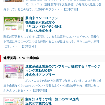
て、ユネスコ（国連教育科学文化機構）の無形文化遺産に登
録されているこの地で、天然香料サプラ・・・【記事詳細】
豚由来コンドロイチン
機能性表示食品対応
「P-コンドロイチンNHZ」
日本ハム株式会社
関節対応素材として市場に定着している食品原料のコンドロイチン。高齢化
を背景にそのニーズは今後も持続することが見込まれる。そうした中、原料
に対し・・・【記事詳細】
健康美容EXPO 企業特集
進化系受託製造のアンプリーが提案する「マーケテ
ィング連動型OEM」
株式会社アンプリー
ポストコロナの動きが水面下で加速している。コロナ禍で減
速を余儀なくされたインバウンド需要もようやく規制が解かれ、復調の兆し
がみえつつある・・・【記事詳細】
髪を知り尽くす唯一無二のOEM企業
近代化学株式会社